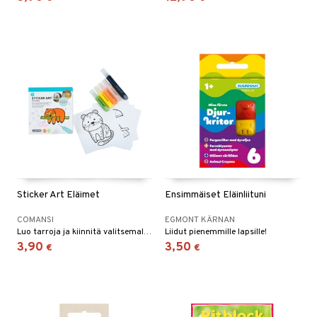
ney Prinsessat
ettävät lelut
ic
eli
zen
mähäkkimies
ry Potter
lo Kitty
.L.
mmi Lehmä
le
Sticker Art Eläimet
Ensimmäiset Eläinliituni
umi
COMANSI
EGMONT KÄRNAN
Luo tarroja ja kiinnitä valitsemallesi pinnalle, esim. ikkunaan.
Liidut pienemmille lapsille!
le
3,90
3,50
€
€
 Patrol
pi Pitkätossu
sa Possu