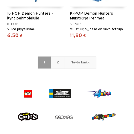
K-POP Demon Hunters -
K-POP Demon Hunters
kynä pehmolelulla
Muistikirja Pehmeä
K-POP
K-POP
Viileä plyysikynä.
Muistikirja, jossa on viivoitettuja sivuja.
6,50
11,90
€
€
1
2
Näytä kaikki