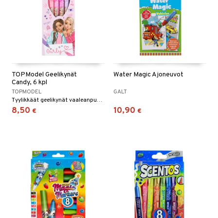
TOPModel Geelikynät
Water Magic Ajoneuvot
Candy, 6 kpl
TOPMODEL
GALT
Tyylikkäät geelikynät vaaleanpunaisissa ja violeteissa sävyissä.
8,50
10,90
€
€