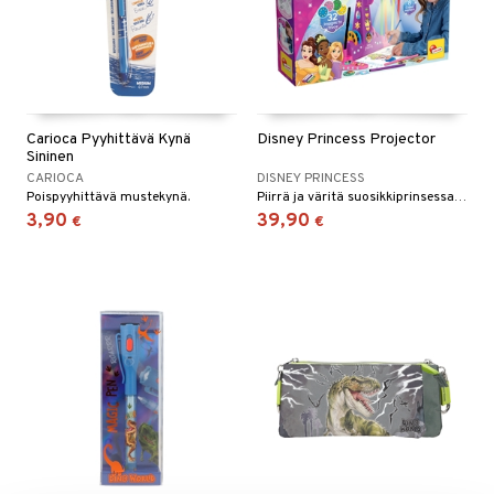
Carioca Pyyhittävä Kynä
Disney Princess Projector
Sininen
CARIOCA
DISNEY PRINCESS
Poispyyhittävä mustekynä.
Piirrä ja väritä suosikkiprinsessasi ja koristele ne.
3,90
39,90
€
€