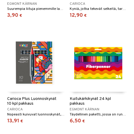
EGMONT KÄRNAN
CARIOCA
Suurempia liituja pienemmille lapsille.
Kyniä, jotka tekevät selkeitä, tarkkoja viivoja ilman tahroja.
3,90
12,90
€
€
Carioca Plus Luonnoskynät
Kuitukärkikynät 24 kpl
10 kpl pakkaus
pakkaus
CARIOCA
EGMONT KÄRNAN
Nopeasti kuivuvat luonnoskynät, joissa on kaksipäinen kärki ja ergonomiset kahvat.
Täydellinen paketti, jossa on runsaasti värejä!
13,91
6,50
€
€