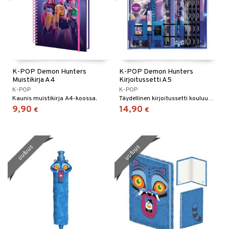
K-POP Demon Hunters
K-POP Demon Hunters
Muistikirja A4
Kirjoitussetti A5
K-POP
K-POP
Kaunis muistikirja A4-koossa.
Täydellinen kirjoitussetti kouluun tai kotitoimistoon.
9,90
14,90
€
€
uutuus
uutuus