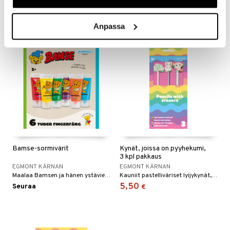
9,50
Seuraa
€
Anpassa
Bamse-sormivärit
Kynät, joissa on pyyhekumi,
3 kpl pakkaus
EGMONT KÄRNAN
EGMONT KÄRNAN
Maalaa Bamsen ja hänen ystäviensä kanssa!
Kauniit pastelliväriset lyijykynät, joissa on pyyhekumikärjet.
5,50
Seuraa
€