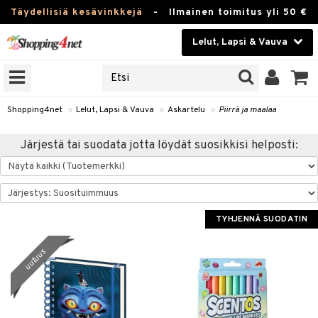
Täydellisiä kesävinkkejä
-
Ilmainen toimitus yli 50 €
Lelut, Lapsi & Vauva
ERKKEJÄ
Kauneudenhoito
JAT
UOTTEITA
Piilolinssit
Shopping4net
»
Lelut, Lapsi & Vauva
»
Askartelu
»
Piirrä ja maalaa
Luontaistuotteet
u
Järjestä tai suodata jotta löydät suosikkisi helposti:
Apteekki
lumateriaalit
lusetti
Fitness
Koti & Sisustus
TYHJENNÄ SUODATIN
rvikkeet
Lelut, Lapsi & Vauva
uutuus
luvaha
Tuotemerkkejä
ja maalaa
Kampanjat