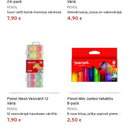
24-pack
Väriä
PENOL
PENOL
Suuri setti kyniä monissa väreissä.
Vesivärisarja, jossa on vakiovärejä.
7,90
4,90
€
€
Penol Neon Vesivärit 12
Penol Mini Jumbo Vahaliitu
Väriä
8-pack
PENOL
PENOL
12 neonvärejä hauskaan värittämiseen.
8 isoa liitua, jotka sopivat pienemmille käsille.
7,90
2,50
€
€