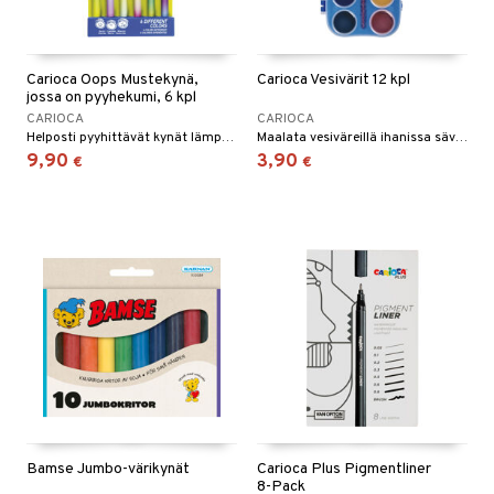
Carioca Oops Mustekynä,
Carioca Vesivärit 12 kpl
jossa on pyyhekumi, 6 kpl
CARIOCA
CARIOCA
Helposti pyyhittävät kynät lämpöherkällä musteella!
Maalata vesiväreillä ihanissa sävyissä.
9,90
3,90
€
€
Bamse Jumbo-värikynät
Carioca Plus Pigmentliner
8-Pack