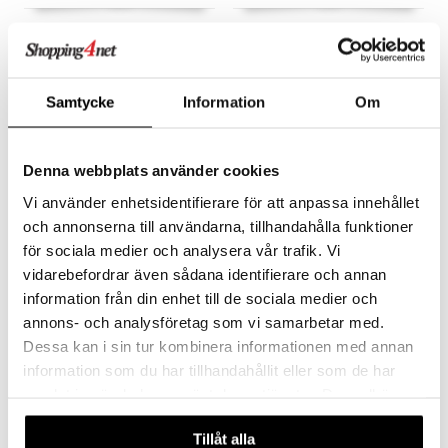
Dino World Maaginen Kynä
Dino World Penaali
REFLECTOR
DINO WORLD + ACTION
DINO WORLD + ACTION
Taikakynä, jossa on UV-valo.
Siisti penaali, jossa on upea heijastava efekti!
Samtycke
Information
Om
3,90
14,90
€
€
Denna webbplats använder cookies
Vi använder enhetsidentifierare för att anpassa innehållet
och annonserna till användarna, tillhandahålla funktioner
för sociala medier och analysera vår trafik. Vi
vidarebefordrar även sådana identifierare och annan
information från din enhet till de sociala medier och
annons- och analysföretag som vi samarbetar med.
Dessa kan i sin tur kombinera informationen med annan
information som du har tillhandahållit eller som de har
Pensselikyniä 12 kpl
Sormiväri 6-pack
samlat in när du har använt deras tjänster. Du godkänner
våra cookies vid fortsatt användande av vår webbplats.
EGMONT KÄRNAN
EGMONT KÄRNAN
Sormiväriä tuubeissa pienempää sotkua varten!
Tillåt alla