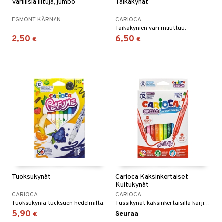
Värillisiä liituja, jumbo
Taikakynät
EGMONT KÄRNAN
CARIOCA
Taikakynien väri muuttuu.
2,50
6,50
€
€
Tuoksukynät
Carioca Kaksinkertaiset
Kuitukynät
CARIOCA
CARIOCA
Tuoksukyniä tuoksuen hedelmiltä.
Tussikynät kaksinkertaisilla kärjillä 12 eri värein.
5,90
Seuraa
€