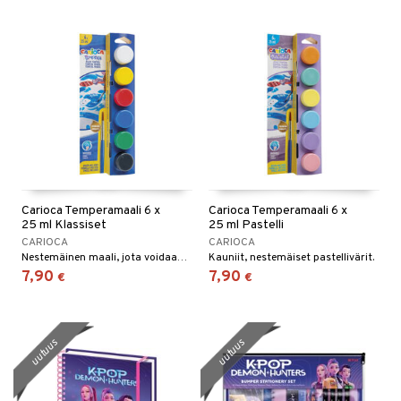
Carioca Temperamaali 6 x
Carioca Temperamaali 6 x
25 ml Klassiset
25 ml Pastelli
CARIOCA
CARIOCA
Nestemäinen maali, jota voidaan sekoittaa eri sävyihin.
Kauniit, nestemäiset pastellivärit.
7,90
7,90
€
€
uutuus
uutuus