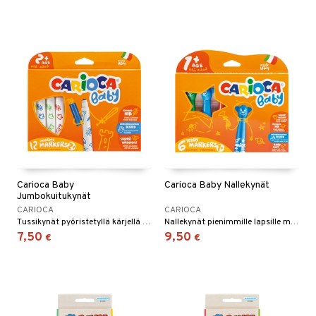
Carioca Baby
Carioca Baby Nallekynät
Jumbokuitukynät
CARIOCA
CARIOCA
Tussikynät pyöristetyllä kärjellä lapsille 2 ikävuodesta alkaen.
Nallekynät pienimmille lapsille maalaamiseen.
7,50
9,50
€
€