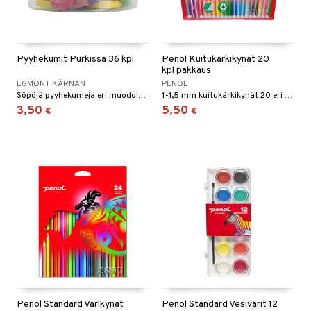
Pyyhekumit Purkissa 36 kpl
Penol Kuitukärkikynät 20
kpl pakkaus
EGMONT KÄRNAN
PENOL
Söpöjä pyyhekumeja eri muodoissa ja väreissä.
1-1,5 mm kuitukärkikynät 20 eri värissä.
3,50
5,50
€
€
Penol Standard Värikynät
Penol Standard Vesivärit 12