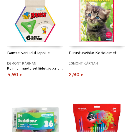
 MASKS
kemon
ållan
er Mario
ru & Pesonen
Bamse-väriliidut lapsille
Piirustusvihko Kotieläimet
EGMONT KÄRNAN
EGMONT KÄRNAN
Kolmionmuotoiset liidut, jotka ovat helppoja tarttua.
5,90
2,90
€
€