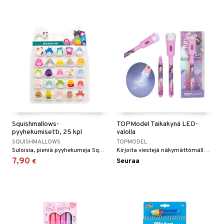
Squishmallows-
TOPModel Taikakynä LED-
pyyhekumisetti, 25 kpl
valolla
SQUISHMALLOWS
TOPMODEL
Suloisia, pieniä pyyhekumeja Squishmallows-kuvioilla.
Kirjoita viestejä näkymättömällä musteella.
7,90
Seuraa
€