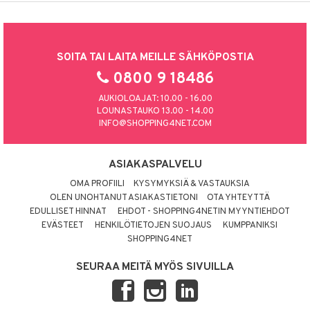
SOITA TAI LAITA MEILLE SÄHKÖPOSTIA
0800 9 18486
AUKIOLOAJAT: 10.00 - 16.00
LOUNASTAUKO 13.00 - 14.00
INFO@SHOPPING4NET.COM
ASIAKASPALVELU
OMA PROFIILI
KYSYMYKSIÄ & VASTAUKSIA
OLEN UNOHTANUT ASIAKASTIETONI
OTA YHTEYTTÄ
EDULLISET HINNAT
EHDOT - SHOPPING4NETIN MYYNTIEHDOT
EVÄSTEET
HENKILÖTIETOJEN SUOJAUS
KUMPPANIKSI
SHOPPING4NET
SEURAA MEITÄ MYÖS SIVUILLA