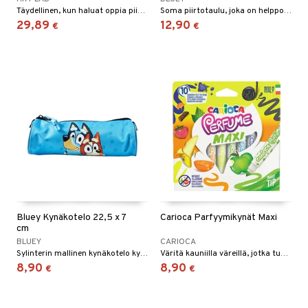
Täydellinen, kun haluat oppia piirtämään!
Soma piirtotaulu, joka on helppo ottaa mukaan kaikkialle!
29,89
12,90
€
€
Bluey Kynäkotelo 22,5 x 7
Carioca Parfyymikynät Maxi
cm
BLUEY
CARIOCA
Sylinterin mallinen kynäkotelo kynillä täytettäväksi.
Väritä kauniilla väreillä, jotka tuoksuvat ihanasti.
8,90
8,90
€
€