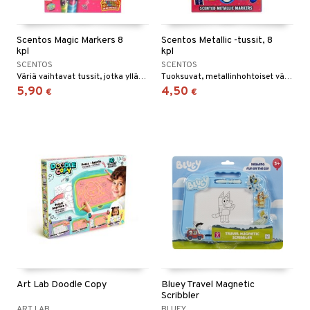
Scentos Magic Markers 8
Scentos Metallic -tussit, 8
kpl
kpl
SCENTOS
SCENTOS
Väriä vaihtavat tussit, jotka yllättävät!
Tuoksuvat, metallinhohtoiset värikynät!
5,90
4,50
€
€
Art Lab Doodle Copy
Bluey Travel Magnetic
Scribbler
ART LAB
BLUEY