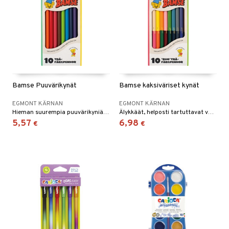
Bamse Puuvärikynät
Bamse kaksiväriset kynät
EGMONT KÄRNAN
EGMONT KÄRNAN
Hieman suurempia puuvärikyniä ihanissa väreissä.
Älykkäät, helposti tartuttavat värikynät.
5,57
6,98
€
€