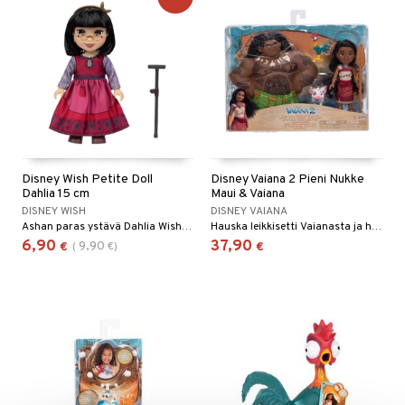
opelit
iviteettilelut
alaa
elyvaunut
Lapsi
alaa
elit
ettävät lelut
0 palaa
lit
aukut
spalvelu
peli
lit
di
ksiä & vastauksia
nhoito
palapelit
tuotetta
Disney Wish Petite Doll
Disney Vaiana 2 Pieni Nukke
pyhuone
miaiset
ien oheistarvikkeet
kit ja käsipyyhkeet
Dahlia 15 cm
Maui & Vaiana
 verkkokaupasta
DISNEY WISH
DISNEY VAIANA
hkeet
vikkeet
aunutarvikkeita
Ashan paras ystävä Dahlia Wish-elokuvasta!
Hauska leikkisetti Vaianasta ja hänen ystävistään!
6,90
37,90
it & Tarvikkeet
9,90
€
(
€
)
€
le
ossa
na/Äiti
kut
kaus & imetys
us
eenvarjot
istelu
nen
mput
lalaput
keet