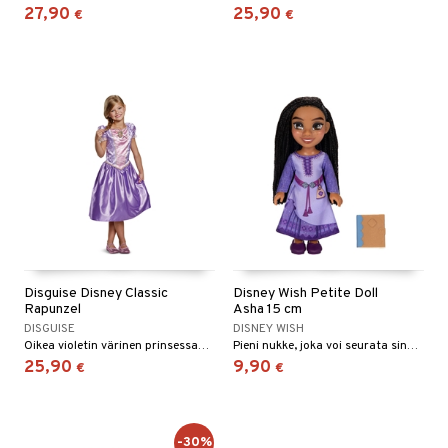
27,90
25,90
€
€
umi
le
 Patrol
pi Pitkätossu
sa Possu
 MASKS
kemon
ållan
Disguise Disney Classic
Disney Wish Petite Doll
er Mario
Rapunzel
Asha 15 cm
DISGUISE
DISNEY WISH
ru & Pesonen
Oikea violetin värinen prinsessamekko hohtavin yksityiskohdin.
Pieni nukke, joka voi seurata sinua seikkailuihin!
25,90
9,90
€
€
kit
taleikit
elut
oleikit
neuvot
-30%