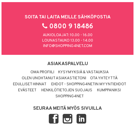
SOITA TAI LAITA MEILLE SÄHKÖPOSTIA
0800 9 18486
AUKIOLOAJAT: 10.00 - 16.00
LOUNASTAUKO 13.00 - 14.00
INFO@SHOPPING4NET.COM
ASIAKASPALVELU
OMA PROFIILI
KYSYMYKSIÄ & VASTAUKSIA
OLEN UNOHTANUT ASIAKASTIETONI
OTA YHTEYTTÄ
EDULLISET HINNAT
EHDOT - SHOPPING4NETIN MYYNTIEHDOT
EVÄSTEET
HENKILÖTIETOJEN SUOJAUS
KUMPPANIKSI
SHOPPING4NET
SEURAA MEITÄ MYÖS SIVUILLA