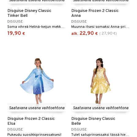
Saatavana useana vaihtoehtona
Saatavana useana vaihtoehtona
O Minecraft
entarvikkeita
gformers
blarna
Disguise Disney Classic
Disguise Frozen 2 Classic
Tinker Bell
Anna
GO Ninjago
ens Barn
ikat
tman
DISGUISE
DISGUISE
Soma vihreä Helinä-keijun mekko irrotettavin siivin
Muunna itsesi somaksi Anna-prinsessaksi.
GO Speed Champions
ållan
kalut
libompa
19,90
22,90
27,90
€
alk.
€
(
€
)
GO Spidey
ffi Love
ney
O Super Heroes
mintahahmot
ney Prinsessat
ic
eli
zen
mähäkkimies
ry Potter
lo Kitty
Saatavana useana vaihtoehtona
Saatavana useana vaihtoehtona
.L.
Disguise Frozen 2 Classic
Disguise Disney Classic
Elsa
Belle
mmi Lehmä
DISGUISE
DISGUISE
le
Pukeudu suosikkiprinsessaksesi!
Tulet satuprinsessaksi tässä hienossa mekossa.