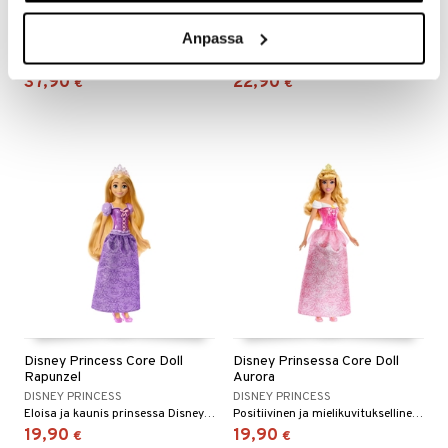
Disney Taapero Nukke
Disney Princess Play
Vaiana 2
Phone & Stylish Clutch
Anpassa
DISNEY VAIANA
DISNEY PRINCESS
Kaunis nukke uudesta Vaiana 2 -elokuvasta!
Siisti leikkipuhelin hauskoin lisävarustein.
37,90
22,90
€
€
Disney Princess Core Doll
Disney Prinsessa Core Doll
Rapunzel
Aurora
DISNEY PRINCESS
DISNEY PRINCESS
Eloisa ja kaunis prinsessa Disneyn elokuvasta Tangled.
Positiivinen ja mielikuvituksellinen prinsessa Disneyn Prinsessa Ruususesta!
19,90
19,90
€
€