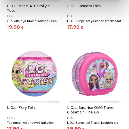
L.O.L. Make-A-Hairstyle
L.O.L. Unicorn Tots
Tots
L.O.L.
L.O.L.
Luo villejä ja luovia kampauksia helmien avulla!
L.O.L. Surprise! yksisarvisteemalla!
19,90
17,90
€
€
L.O.L. Fairy Tots
L.O.L. Surprise OMG Travel
Closet On-The-Go
L.O.L.
L.O.L.
Tee omat keijunsiivet nukellesi!
L.O.L. Surprise! Travel fashion closet on-the-go leikkisettiin matkateemalla.