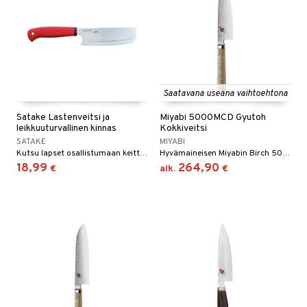
Saatavana useana vaihtoehtona
Satake Lastenveitsi ja
Miyabi 5000MCD Gyutoh
leikkuuturvallinen kinnas
Kokkiveitsi
SATAKE
MIYABI
Kutsu lapset osallistumaan keittiöaskareisiin Sataken lapsiveitsen ja leikkuuturvallisen kintaan kera.
Hyvämaineisen Miyabin Birch 5000MCD kokkiveitsellä teet kaikkea keittiössä.
18,99
264,90
€
alk.
€