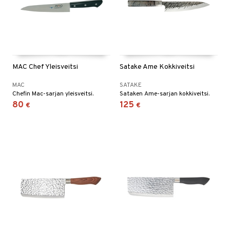
vänpaahtimet
erit & Sähkövatkaimet
ma- & Cocktailasit
keittiö
t koneet
malasit
et
enkeittimet
tlasit
tit
atarvikkeet
MAC Chef Yleisveitsi
Satake Ame Kokkiveitsi
mppanjalasit
kalautaset
 Kattilat
MAC
SATAKE
Chefin Mac-sarjan yleisveitsi.
Sataken Ame-sarjan kokkiveitsi.
psi- & Aveclasit
ät lautaset
pannut
80
125
€
€
ilasit
& Maustemyllyt
skey- & Konjakkilasit
way / Outdoor
slaatikot
utarvikkeet
lot
uvadit & Kulhot
moskannut
 & Siivous
mosmukit
& Leivontavuoat