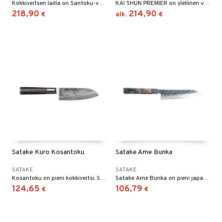
Kokkiveitsen lailla on Santoku-veitsi yleisveitsi, hiottu molemmilta puolilta.
KAI SHUN PREMIER on ylellinen veitsisarja ja oikeaa käsityötaidetta.
218,90
214,90
€
alk.
€
Satake Kuro Kosantoku
Satake Ame Bunka
SATAKE
SATAKE
Kosantoku on pieni kokkiveitsi. Sana Santoku tarkoittaa suurinpiirtein "kolmea etua" ja santokua käytetään sekä vihannesten, kalan että lihan käsittelyyn.
Satake Ame Bunka on pieni japanilainen kokkiveitsi/yleisveitsi, joka kärki on selkeästi vinoon leikattu, mikä antaa sinulle hyvän ja terävän kärjen tarkkaan työstämiseen. Samalla saat veitsen, jonka profiili on melko korkea ja se sopii sekä leikkaamiseen että pillkomiseen.
124,65
106,79
€
€