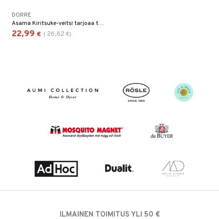
DORRE
Asama Kiritsuke-veitsi tarjoaa terävän, monipuolisen terän sekä vihanneksille että kalalle.
22,99
26,62
€
(
€
)
ILMAINEN TOIMITUS YLI 50 €