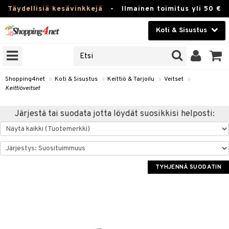
Täydellisiä kesävinkkejä
-
Ilmainen toimitus yli 50 €
Koti & Sisustus
ERKKEJÄ
Kauneudenhoito
JAT
UOTTEITA
Piilolinssit
Shopping4net
»
Koti & Sisustus
»
Keittiö & Tarjoilu
»
Veitset
»
Keittiöveitset
Luontaistuotteet
 Tarjoilu
Järjestä tai suodata jotta löydät suosikkisi helposti:
Apteekki
et
 & Karahvit
Fitness
säilytys
Koti & Sisustus
TYHJENNÄ SUODATIN
ekstiilit
Lelut, Lapsi & Vauva
välineet
Tuotemerkkejä
oneet
Kampanjat
vi, Tee & Espresso
 Mukit