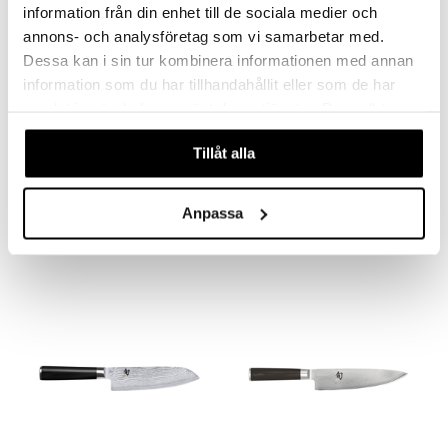
information från din enhet till de sociala medier och
annons- och analysföretag som vi samarbetar med.
Dessa kan i sin tur kombinera informationen med annan
information som du har tillhandahållit eller som de har
samlat in när du har använt deras tjänster. Du godkänner
våra cookies vid fortsatt användande av vår webbplats.
Signature Santoku 17 cm
Kokkiveitsi Ideal
Tillåt alla
ROBERT WELCH
LION SABATIER
Signature santokuveitsi 17 cm on japanilaistyylinen leveäteräinen veitsi.
Lion Sabatierin Ideal-veitsisarja on valettu kokonaisesta teräspalasta, omaten optimaalisen painon ja tasapainon, istuen hyvin käteen.
Anpassa
86,90
Seuraa
€