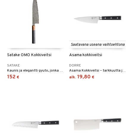
Saatavana useana vaihtoehtona
Satake OMO Kokkiveitsi
Asama kokkiveitsi
SATAKE
DORRE
Kaunis ja elegantti gyuto, jonka terän pituus on 21 cm. Pehmeästi kiillotettu damaskiterä on vahva ja ohut, mikä antaa erittäin ylellisen tunteen käytössä.
Asama Kokkiveitsi – tarkkuutta ja mukavuutta jokaisessa leikkuussa.
152
19,80
€
alk.
€