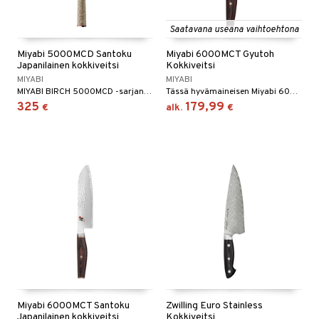
Saatavana useana vaihtoehtona
Miyabi 5000MCD Santoku
Miyabi 6000MCT Gyutoh
Japanilainen kokkiveitsi
Kokkiveitsi
MIYABI
MIYABI
MIYABI BIRCH 5000MCD -sarjan ensiluokkainen japanilainen Santoku-veitsi tekee ruoanlaitosta helppoa ja antaa tyyliä.
Tässä hyvämaineisen Miyabi 6000MCT GYUTOH-veitsessä on sileä ja kapeneva terä.
325
179,99
€
alk.
€
Miyabi 6000MCT Santoku
Zwilling Euro Stainless
Japanilainen kokkiveitsi
Kokkiveitsi