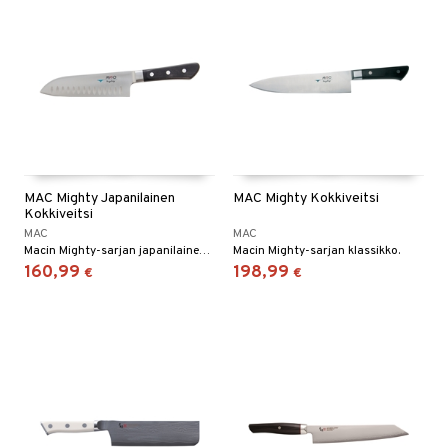
nyt & Peitot
maelämä
aistus
MAC Mighty Japanilainen
MAC Mighty Kokkiveitsi
Kokkiveitsi
MAC
MAC
Macin Mighty-sarjan japanilainen kokkiveitsi.
Macin Mighty-sarjan klassikko.
160,99
198,99
€
€