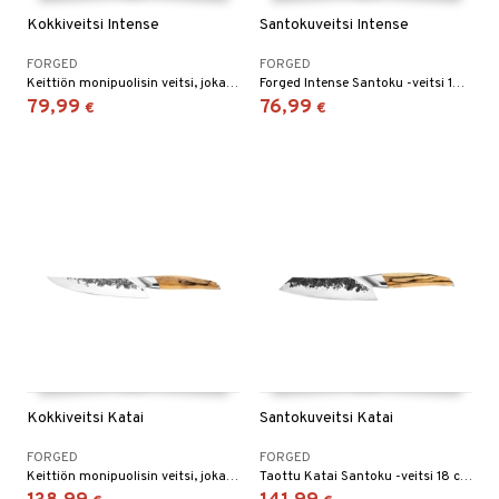
Kokkiveitsi Intense
Santokuveitsi Intense
FORGED
FORGED
Keittiön monipuolisin veitsi, joka on välttämätön jokaiselle (amatööri)kokille. Kätevä lihan, kalan tai vihannesten leikkaamiseen, mutta sopii myös yrttien hienontamiseen.
Forged Intense Santoku -veitsi 18 cm on japanilainen versio kokkiveitsestä. Sana "santoku" tarkoittaa "kolmea hyveellisyyttä", mikä viittaa veitsen kolmeen leikkaustoimintoon: viipalointiin, kuutioimiseen ja pilkkomiseen.
79,99
76,99
€
€
Kokkiveitsi Katai
Santokuveitsi Katai
FORGED
FORGED
Keittiön monipuolisin veitsi, joka on välttämätön jokaiselle (amatööri)kokille. Kätevä lihan, kalan tai vihannesten leikkaamiseen, mutta sopii myös yrttien hienontamiseen.
Taottu Katai Santoku -veitsi 18 cm on japanilainen versio kokkiveitsestä. Sana "santoku" tarkoittaa "kolmea hyveellisyyttä", mikä viittaa veitsen kolmeen leikkuutehtävään: viipalointi, kuutiointi ja pilkkominen.