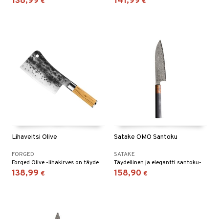
138,99
141,99
€
€
Lihaveitsi Olive
Satake OMO Santoku
FORGED
SATAKE
Forged Olive -lihakirves on täydellinen suurempien liha- ja vihannespalojen leikkaamiseen ja pilkkomiseen.
Täydellinen ja elegantti santoku-veitsi, jonka terän pituus on 17 cm. Hienovaraisesti kiillotettu damaskiterä on vahva ja ohut, mikä antaa erittäin ylellisen tunteen käytössä.
138,99
158,90
€
€