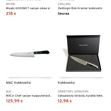
MIYABI
ZWILLING
Miyabi 6000MCT-sarjan oikea yleisveitsi, koska sen terän etuosa on puoliympyränmuotoinen.
Zwillingin Bob Kramer kokkiveitsi on loistava yleisveitsi, jota voi käyttää yrttien pilkkomiseen ja vihannesten, lihan ja kalan leikkaamiseen.
218
Seuraa
€
MAC Kokkiveitsi
Kokkiveitsi
MAC
ORREFORS JERNVERK
MAC:n Chef-sarjan huipputerävä kokkiveitsi.
Saksalaista terästä, hyvällä leikkuutuloksella!
125,99
12,98
€
€