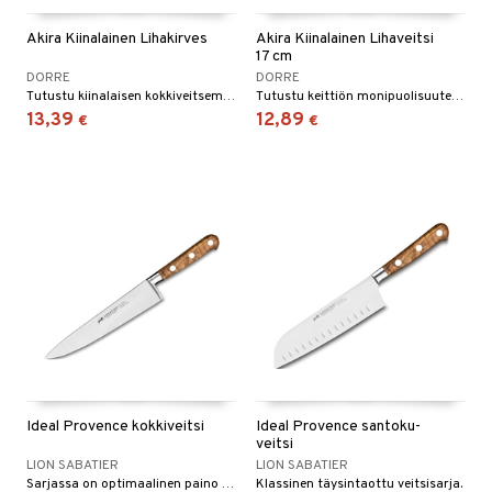
tyisveitset
Akira Kiinalainen Lihakirves
Akira Kiinalainen Lihaveitsi
17 cm
ttiöveitset
DORRE
DORRE
Tutustu kiinalaisen kokkiveitsemme monipuolisuuteen. Optimaalisen terävyyden ansiosta se sopii täydellisesti sekä lihan että vihannesten käsittelyyn.
Tutustu keittiön monipuolisuuteen kiinalaisella kokkiveitsellämme.
rinta- & Vihannesveitset
13,39
12,89
€
€
kkuulaudat
päveitset
tsenteroittimet
tsisetit
tsitarvikkeet
& Baaritarvikkeet
ktroniikka
one
Ideal Provence kokkiveitsi
Ideal Provence santoku-
veitsi
uone
uoneen sisustus
LION SABATIER
LION SABATIER
Sarjassa on optimaalinen paino ja tasapaino, istuen hyvin kädessä.
Klassinen täysintaottu veitsisarja.