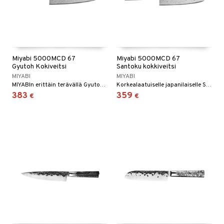
Miyabi 5000MCD 67
Miyabi 5000MCD 67
Gyutoh Kokiveitsi
Santoku kokkiveitsi
MIYABI
MIYABI
MIYABIn erittäin terävällä Gyutoh-veitsellä voit hienontaa kaikenlaista ruokaa yrteistä lihaan.
Korkealaatuiselle japanilaiselle Santoku-veitselle on ominaista sen kovuus, leikkausominaisuudet ja kiehtova estetiikka.
383
359
€
€