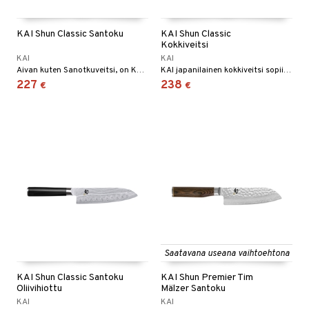
KAI Shun Classic Santoku
KAI Shun Classic
Kokkiveitsi
KAI
KAI
Aivan kuten Sanotkuveitsi, on Kokkiveitsikin hiottu molemmin puolin. Se soveltuu periaatteessa kaikkeen leikkaamiseen keittiössä, hedelmistä ja vihanneksista lihaan, kalaan ja linnun leikkaamiseen.
KAI japanilainen kokkiveitsi sopii erinomaisesti vihannesten ja lihan leikkaamiseen.
227
238
€
€
Saatavana useana vaihtoehtona
KAI Shun Classic Santoku
KAI Shun Premier Tim
Oliivihiottu
Mälzer Santoku
KAI
KAI