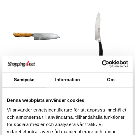
Satake Kaizen Santoku
Signature kokkiveitsi 20 cm
Kokkiveitsi
Samtycke
Information
Om
SATAKE
ROBERT WELCH
Satake Kaizen on japanilaisen Seki Cityn premiumsarja.
Signature-kokkiveitsi 20 cm on monikäyttöinen veitsi, jossa on kaareva terä, joka mahdollistaa keinuvan pilkkomisen ja kuutioimisen.
170,73
99
€
€
Denna webbplats använder cookies
Vi använder enhetsidentifierare för att anpassa innehållet
och annonserna till användarna, tillhandahålla funktioner
för sociala medier och analysera vår trafik. Vi
vidarebefordrar även sådana identifierare och annan