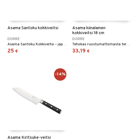
Asama Santoku kokkiveitsi
Asama kiinalainen
kokkiveitsi 18 cm
DORRE
DORRE
Asama Santoku Kokkiveitsi – japanilainen tarkkuus kohtaa modernin toiminnallisuuden.
Tehokas ruostumattomasta teräksestä valmistettu veitsi, suunniteltu vihannesten, lihan ja yrttien helppoon pilkkomiseen.
25
33,19
€
€
-14%
Asama Kiritsuke-veitsi