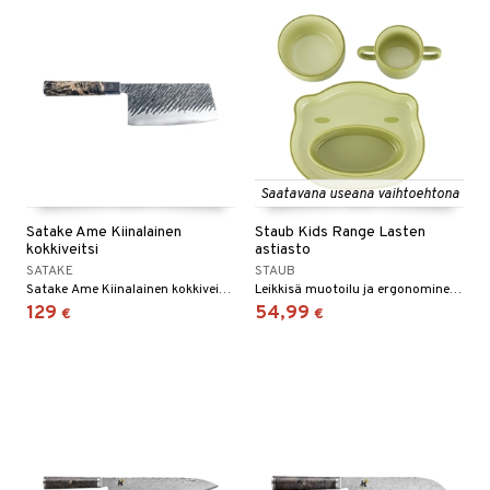
Saatavana useana vaihtoehtona
Satake Ame Kiinalainen
Staub Kids Range Lasten
kokkiveitsi
astiasto
SATAKE
STAUB
Satake Ame Kiinalainen kokkiveitsi on kokkiveitsi/pilkkomisveitsi, jossa on korkea profiili ja se on erittäin hyvä useimpiin keittiön toimiin.
Leikkisä muotoilu ja ergonominen muoto, lautanen on eläimen pään muotoinen, mikä houkuttelee lapsia tyhjentämään lautasensa, jotta kasvot paljastuisivat.
129
54,99
€
€