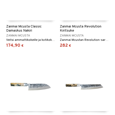
Zanmai Mcusta Classic
Zanmai Mcusta Revolution
Damaskus Nakiri
Kiritsuke
ZANMAI MCUSTA
ZANMAI MCUSTA
Veitsi ammattikokeille ja kotikokeille.
Zanmai Mcustan Revolution-sarjassa on mahtavat veitset erityisen ohuella terällä kolmikerroksisesta teräksestä.
174,90
282
€
€