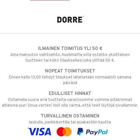
ILMAINEN TOIMITUS YLI 50 €
Aina maksuton vaihtoehto, huolimatta siitä ostatko yksittäisen
tuotteen tai koko tilauksellesi joka ylittää 50 €.
NOPEAT TOIMITUKSET
Ennen kello 13.00 tehdyt tilaukset lähetetään normaalisti samana
päivänä
EDULLISET HINNAT
Ostamalla suuria eriä tuotteita varastoomme voimme pitää hinnat
alhaisina juuri Sinua varten! Voit olla varma, että teet löytöjä sivuillamme.
TURVALLINEN OSTAMINEN
laskulla, pankkikortilla tai asiakastilin kautta