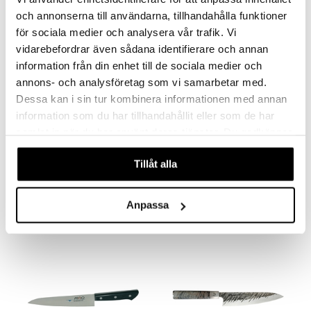
nyt & Peitot
maelämä
och annonserna till användarna, tillhandahålla funktioner
aistus
för sociala medier och analysera vår trafik. Vi
vidarebefordrar även sådana identifierare och annan
information från din enhet till de sociala medier och
annons- och analysföretag som vi samarbetar med.
Dessa kan i sin tur kombinera informationen med annan
information som du har tillhandahållit eller som de har
samlat in när du har använt deras tjänster. Du godkänner
Akira Kiinalainen Lihakirves
Akira Kiinalainen Lihaveitsi 17 cm
våra cookies vid fortsatt användande av vår webbplats.
DORRE
DORRE
Tillåt alla
13,39
12,89
€
€
Anpassa