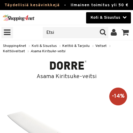
Täydellisiä kesävinkkejä
-
Ilmainen toimitus yli 50 €
Koti & Sisustus
ERKKEJÄ
Kauneudenhoito
JAT
UOTTEITA
Piilolinssit
Shopping4net
»
Koti & Sisustus
»
Keittiö & Tarjoilu
»
Veitset
»
Keittiöveitset
»
Asama Kiritsuke-veitsi
Luontaistuotteet
 Tarjoilu
Apteekki
et
Asama Kiritsuke-veitsi
 & Karahvit
Fitness
säilytys
Koti & Sisustus
-14%
ekstiilit
Lelut, Lapsi & Vauva
välineet
Tuotemerkkejä
oneet
Kampanjat
vi, Tee & Espresso
 Mukit