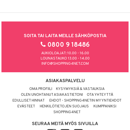
SOITA TAI LAITA MEILLE SÄHKÖPOSTIA
0800 9 18486
AUKIOLOAJAT: 10.00 - 16.00
LOUNASTAUKO 13.00 - 14.00
INFO@SHOPPING4NET.COM
ASIAKASPALVELU
OMA PROFIILI
KYSYMYKSIÄ & VASTAUKSIA
OLEN UNOHTANUT ASIAKASTIETONI
OTA YHTEYTTÄ
EDULLISET HINNAT
EHDOT - SHOPPING4NETIN MYYNTIEHDOT
EVÄSTEET
HENKILÖTIETOJEN SUOJAUS
KUMPPANIKSI
SHOPPING4NET
SEURAA MEITÄ MYÖS SIVUILLA