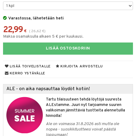
tyisveitset
Varastossa, lähetetään heti
ttiöveitset
22,99
rinta- & Vihannesveitset
€
(
26,62
€
)
Maksa osamaksulla alkaen 5 € per kuukausi.
kkuulaudat
LISÄÄ OSTOSKORIIN
päveitset
tsenteroittimet
LISÄÄ TOIVELISTALLE
KIRJOITA ARVOSTELU
tsisetit
KERRO YSTÄVÄLLE
tsitarvikkeet
ALE - on aika napsauttaa löydöt kotiin!
& Baaritarvikkeet
Tartu tilaisuuteen tehdä löytöjä suuresta
ktroniikka
ALEstamme. Juuri nyt tarjoamme suuren
valikoiman jännittäviä tuotteita alennetuilla
one
hinnoilla!
Ale on voimassa 31.8.2026 asti mutta ole
uone
uoneen sisustus
nopea - suosikkituotteesi voivat päästä
loppumaan!