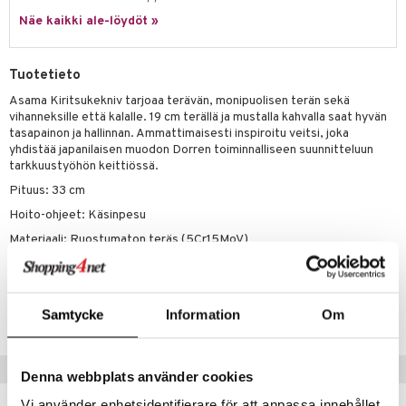
one
oneen tarvikkeita
oneen koristelu
Näe kaikki ale-löydöt »
a
oneen tekstiilit
 huonekalut
& Saalit
 lamput
tyynyt
Tuotetieto
uoneen säilytys
t
it & Koukut
Asama Kiritsukekniv tarjoaa terävän, monipuolisen terän sekä
vihanneksille että kalalle. 19 cm terällä ja mustalla kahvalla saat hyvän
anasetit
uoneen tekstiilit
uotteet
risteet
tasapainon ja hallinnan. Ammattimaisesti inspiroitu veitsi, joka
yhdistää japanilaisen muodon Dorren toiminnalliseen suunnitteluun
anat & Tyynyliinat
ttöön
lytys
elu
 tekstiilit
tarkkuustyöhön keittiössä.
nyt & Peitot
kut
mot & Veistokset
Pituus: 33 cm
s
iköt & Lyhdyt
tyynyt
 Grillaustarvikkeet
Hoito-ohjeet: Käsinpesu
nsäilytys & Korit
lot
huonekalut
oneen tekstiilit
 & hyönteissuoja
iköt & Lyhdyt
spalvelu
Materiaali: Ruostumaton teräs (5Cr15MoV)
jat
s & Hyllyt
timet
lot
ksiä & vastauksia
al Art
karit & Koukut
ynttilät
n ruokinta
mput
Tuotenumero
tuotetta
IUE23-33-XX
Samtycke
Information
Om
ukut
lyt
tolamput
oneen tekstiilit
aistus
 verkkokaupasta
näkoristeet
nsäilytys & Korit
tälamput
anasetit
avälineet
ustarvikkeet
Suositut tuotteet
Denna webbplats använder cookies
sit
anat & Tyynyliinat
 Peitteet
Vi använder enhetsidentifierare för att anpassa innehållet