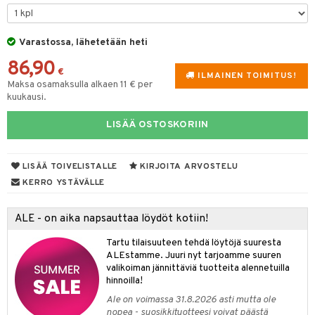
tyisveitset
Varastossa, lähetetään heti
ttiöveitset
86,90
rinta- & Vihannesveitset
€
ILMAINEN TOIMITUS!
Maksa osamaksulla alkaen 11 € per
kkuulaudat
kuukausi.
päveitset
LISÄÄ OSTOSKORIIN
tsenteroittimet
tsisetit
LISÄÄ TOIVELISTALLE
KIRJOITA ARVOSTELU
KERRO YSTÄVÄLLE
tsitarvikkeet
& Baaritarvikkeet
ALE - on aika napsauttaa löydöt kotiin!
ktroniikka
Tartu tilaisuuteen tehdä löytöjä suuresta
ALEstamme. Juuri nyt tarjoamme suuren
one
valikoiman jännittäviä tuotteita alennetuilla
hinnoilla!
uone
uoneen sisustus
Ale on voimassa 31.8.2026 asti mutta ole
nopea - suosikkituotteesi voivat päästä