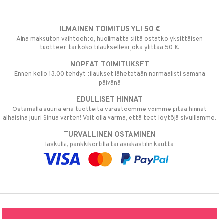
ILMAINEN TOIMITUS YLI 50 €
Aina maksuton vaihtoehto, huolimatta siitä ostatko yksittäisen
tuotteen tai koko tilauksellesi joka ylittää 50 €.
NOPEAT TOIMITUKSET
Ennen kello 13.00 tehdyt tilaukset lähetetään normaalisti samana
päivänä
EDULLISET HINNAT
Ostamalla suuria eriä tuotteita varastoomme voimme pitää hinnat
alhaisina juuri Sinua varten! Voit olla varma, että teet löytöjä sivuillamme.
TURVALLINEN OSTAMINEN
laskulla, pankkikortilla tai asiakastilin kautta