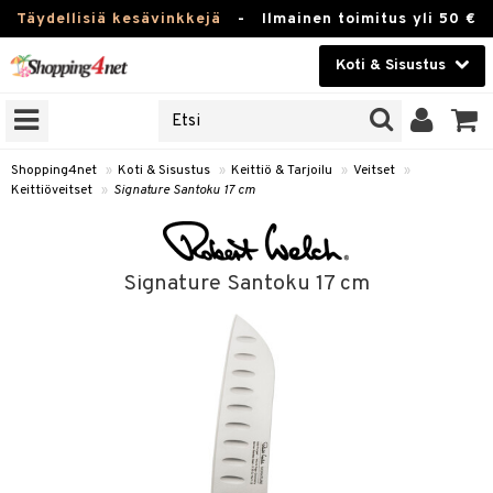
Täydellisiä kesävinkkejä
-
Ilmainen toimitus yli 50 €
Koti & Sisustus
ERKKEJÄ
Kauneudenhoito
JAT
UOTTEITA
Piilolinssit
Shopping4net
»
Koti & Sisustus
»
Keittiö & Tarjoilu
»
Veitset
»
Keittiöveitset
»
Signature Santoku 17 cm
Luontaistuotteet
 Tarjoilu
Apteekki
et
Signature Santoku 17 cm
 & Karahvit
Fitness
säilytys
Koti & Sisustus
ekstiilit
Lelut, Lapsi & Vauva
välineet
Tuotemerkkejä
oneet
Kampanjat
vi, Tee & Espresso
 Mukit