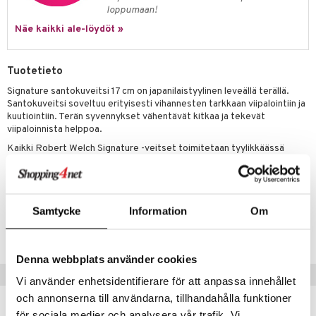
one
oneen tarvikkeita
oneen koristelu
loppumaan!
a
oneen tekstiilit
 huonekalut
& Saalit
Näe kaikki ale-löydöt »
 lamput
tyynyt
Tuotetieto
uoneen säilytys
t
it & Koukut
Signature santokuveitsi 17 cm on japanilaistyylinen leveällä terällä.
anasetit
uoneen tekstiilit
uotteet
risteet
Santokuveitsi soveltuu erityisesti vihannesten tarkkaan viipalointiin ja
kuutiointiin. Terän syvennykset vähentävät kitkaa ja tekevät
anat & Tyynyliinat
ttöön
lytys
elu
 tekstiilit
viipaloinnista helppoa.
nyt & Peitot
kut
mot & Veistokset
Kaikki Robert Welch Signature -veitset toimitetaan tyylikkäässä
s
iköt & Lyhdyt
tyynyt
 Grillaustarvikkeet
lahjapakkauksessa, ne voidaan pestä koneessa ja niillä on 25 vuoden
nsäilytys & Korit
lot
huonekalut
oneen tekstiilit
 & hyönteissuoja
iköt & Lyhdyt
takuu.
spalvelu
jat
s & Hyllyt
timet
lot
ksiä & vastauksia
Tuotenumero
Samtycke
Information
Om
al Art
karit & Koukut
ynttilät
n ruokinta
mput
ISK37-1-XX
tuotetta
ukut
lyt
tolamput
oneen tekstiilit
aistus
Denna webbplats använder cookies
 verkkokaupasta
näkoristeet
nsäilytys & Korit
tälamput
anasetit
avälineet
ustarvikkeet
Suositut tuotteet
Vi använder enhetsidentifierare för att anpassa innehållet
sit
anat & Tyynyliinat
 Peitteet
och annonserna till användarna, tillhandahålla funktioner
för sociala medier och analysera vår trafik. Vi