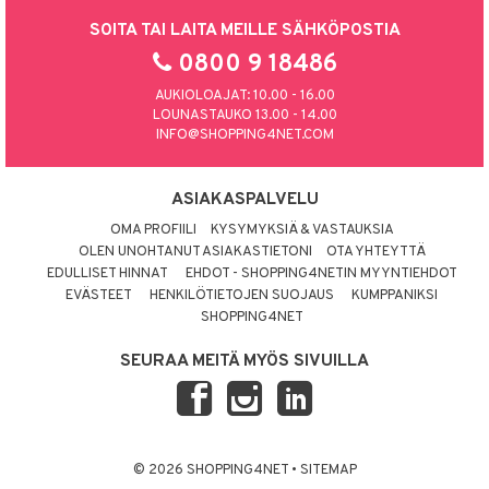
SOITA TAI LAITA MEILLE SÄHKÖPOSTIA
0800 9 18486
AUKIOLOAJAT: 10.00 - 16.00
LOUNASTAUKO 13.00 - 14.00
INFO@SHOPPING4NET.COM
ASIAKASPALVELU
OMA PROFIILI
KYSYMYKSIÄ & VASTAUKSIA
OLEN UNOHTANUT ASIAKASTIETONI
OTA YHTEYTTÄ
EDULLISET HINNAT
EHDOT - SHOPPING4NETIN MYYNTIEHDOT
EVÄSTEET
HENKILÖTIETOJEN SUOJAUS
KUMPPANIKSI
SHOPPING4NET
SEURAA MEITÄ MYÖS SIVUILLA
© 2026 SHOPPING4NET
•
SITEMAP