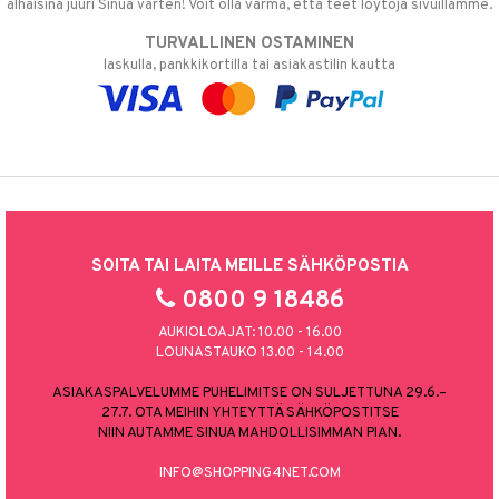
alhaisina juuri Sinua varten! Voit olla varma, että teet löytöjä sivuillamme.
TURVALLINEN OSTAMINEN
laskulla, pankkikortilla tai asiakastilin kautta
SOITA TAI LAITA MEILLE SÄHKÖPOSTIA
0800 9 18486
AUKIOLOAJAT: 10.00 - 16.00
LOUNASTAUKO 13.00 - 14.00
ASIAKASPALVELUMME PUHELIMITSE ON SULJETTUNA 29.6.–
27.7. OTA MEIHIN YHTEYTTÄ SÄHKÖPOSTITSE
NIIN AUTAMME SINUA MAHDOLLISIMMAN PIAN.
INFO@SHOPPING4NET.COM