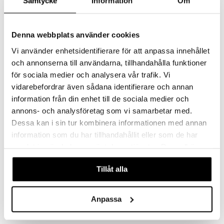
Samtycke
Information
Om
Denna webbplats använder cookies
Vi använder enhetsidentifierare för att anpassa innehållet
och annonserna till användarna, tillhandahålla funktioner
för sociala medier och analysera vår trafik. Vi
vidarebefordrar även sådana identifierare och annan
information från din enhet till de sociala medier och
annons- och analysföretag som vi samarbetar med.
Saatavana useana vaihtoehtona
Dessa kan i sin tur kombinera informationen med annan
information som du har tillhandahållit eller som de har
KL Villahuopa Tanum
KL Villahuopa Vallvik
samlat in när du har använt deras tjänster. Du godkänner
KOSTA LINNEWÄFVERI
KOSTA LINNEWÄFVERI
våra cookies vid fortsatt användande av vår webbplats.
Luonteikas torkkupeitto, kudottu villan ja akryylin sekoituksesta, joka antaa sekä pehmeyttä että kestävyyttä. Elävä pinta ja hillityt sävyt luovat lämpimän, kodikkaan tunnelman.
Ajaton viltti, jossa on villan luonnollinen lämpö ja kevyen akryylin mukautuvuus.
Tillåt alla
47,99
47,99
€
€
Anpassa