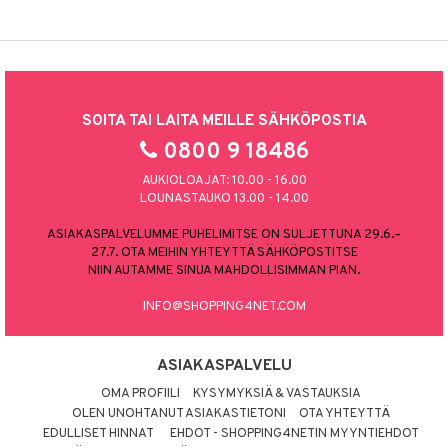
SOITA TAI LAITA MEILLE SÄHKÖPOSTIA
0800 9 18486
AUKIOLOAJAT: 10.00 - 16.00
LOUNASTAUKO 13.00 - 14.00
ASIAKASPALVELUMME PUHELIMITSE ON SULJETTUNA 29.6.–
27.7. OTA MEIHIN YHTEYTTÄ SÄHKÖPOSTITSE
NIIN AUTAMME SINUA MAHDOLLISIMMAN PIAN.
INFO@SHOPPING4NET.COM
ASIAKASPALVELU
OMA PROFIILI
KYSYMYKSIÄ & VASTAUKSIA
OLEN UNOHTANUT ASIAKASTIETONI
OTA YHTEYTTÄ
EDULLISET HINNAT
EHDOT - SHOPPING4NETIN MYYNTIEHDOT