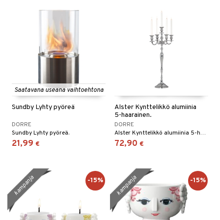
Saatavana useana vaihtoehtona
Sundby Lyhty pyöreä
Alster Kynttelikkö alumiinia
5-haarainen.
DORRE
DORRE
Sundby Lyhty pyöreä.
Alster Kynttelikkö alumiinia 5-haarainen.
21,99
72,90
€
€
kampanja
kampanja
-15%
-15%