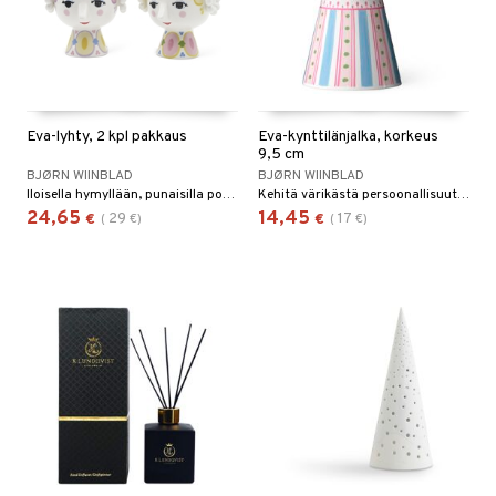
Eva-lyhty, 2 kpl pakkaus
Eva-kynttilänjalka, korkeus
9,5 cm
BJØRN WIINBLAD
BJØRN WIINBLAD
Iloisella hymyllään, punaisilla poskillaan ja värikkäillä koristeillaan Eva vangitsee kaikilla tavoilla Bjørn Wiinbladin olemuksen henkilönä ja taiteilijana – jopa silloin, kun hän ottaa kynttilälyhdyn muodon.
Kehitä värikästä persoonallisuuttasi ja anna luovuutesi loistaa Bjørn Wiinbladin Eevan kanssa. Iloisella hymyllään, punaisilla poskillaan ja värikkäillä koristeillaan Eva vangitsee kaikilla tavoilla Bjørn Wiinbladin olemuksen henkilönä ja taiteilijana – myös silloin, kun hän ottaa kynttilänjalan muodon.
24,65
14,45
29
17
€
(
€
)
€
(
€
)