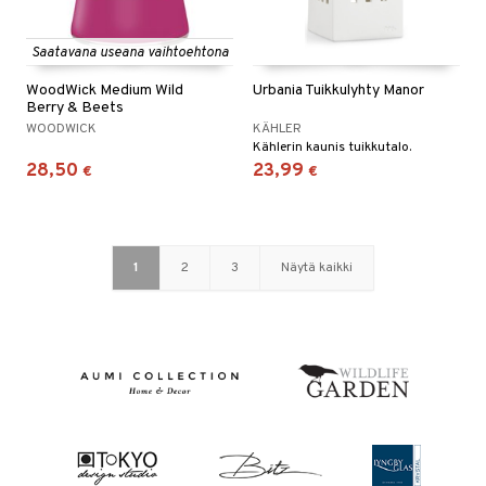
Saatavana useana vaihtoehtona
WoodWick Medium Wild
Urbania Tuikkulyhty Manor
Berry & Beets
WOODWICK
KÄHLER
Kählerin kaunis tuikkutalo.
28,50
23,99
€
€
1
2
3
Näytä kaikki