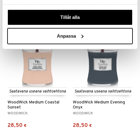
samlat in när du har använt deras tjänster. Du godkänner
DAY HOME
SAGAFORM DESIGN
våra cookies vid fortsatt användande av vår webbplats.
24
31,99
37,99
alk.
€
(
€
)
€
Tillåt alla
Anpassa
Saatavana useana vaihtoehtona
Saatavana useana vaihtoehtona
WoodWick Medium Coastal
WoodWick Medium Evening
Sunset
Onyx
WOODWICK
WOODWICK
28,50
28,50
€
€