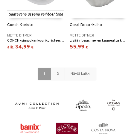
Saatavana useana vaihtoehtona
Conch Koriste
Coral Deco -kulho
METTE DITMER
METTE DITMER
CONCH-simpukankuorikoristeessa on kaunis ja jännittävä muoto, joka säteilee rauhaa – voit melkein tuntea meren katsomalla ja koskettamalla sitä
Lisää ripaus meren kauneutta kotiisi Mette Ditmerin CORAL-koristekulholla, joka on erittäin aidon näköinen.
34,99
55,99
alk.
€
€
1
2
Näytä kaikki