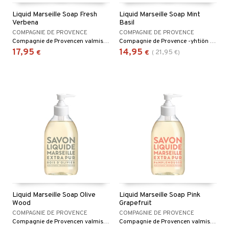
Liquid Marseille Soap Fresh
Liquid Marseille Soap Mint
Verbena
Basil
COMPAGNIE DE PROVENCE
COMPAGNIE DE PROVENCE
Compagnie de Provencen valmistama nestemäinen, sulfaatiton saippua, jossa on kasviöljyjä ja verbenan tuoksu.
Compagnie de Provence -yhtiön valmistama nestesaippua, joka sisältää mintun ja basilikan eteerisiä öljyjä.
17,95
14,95
21,95
€
€
(
€
)
Liquid Marseille Soap Olive
Liquid Marseille Soap Pink
Wood
Grapefruit
COMPAGNIE DE PROVENCE
COMPAGNIE DE PROVENCE
Compagnie de Provencen valmistama nestesaippua, jossa on raikas ja aistillinen tuoksu.
Compagnie de Provencen valmistama nestemäinen, sulfaatiton saippua, jossa on raikas vaaleanpunaisen greipin tuoksu.