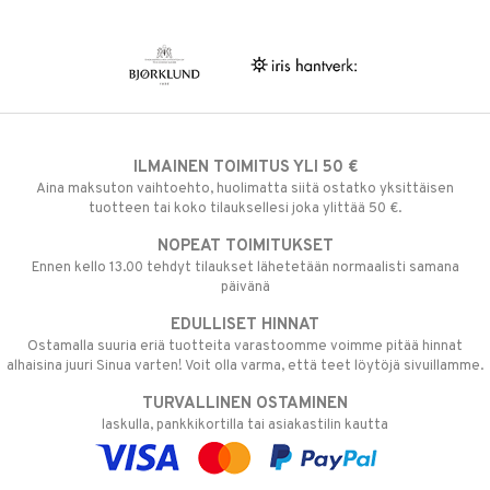
ILMAINEN TOIMITUS YLI 50 €
Aina maksuton vaihtoehto, huolimatta siitä ostatko yksittäisen
tuotteen tai koko tilauksellesi joka ylittää 50 €.
NOPEAT TOIMITUKSET
Ennen kello 13.00 tehdyt tilaukset lähetetään normaalisti samana
päivänä
EDULLISET HINNAT
Ostamalla suuria eriä tuotteita varastoomme voimme pitää hinnat
alhaisina juuri Sinua varten! Voit olla varma, että teet löytöjä sivuillamme.
TURVALLINEN OSTAMINEN
laskulla, pankkikortilla tai asiakastilin kautta