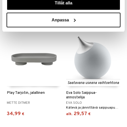
Tillåt alla
ZACK
METTE DITMER
Tyylikäs suihkuhylly Zackilta.
140,99
39,99
€
€
Anpassa
Saatavana useana vaihtoehtona
Play Tarjotin, jalallinen
Eva Solo Saippua-
annostelija
METTE DITMER
EVA SOLO
Kätevä ja jännittävä saippuapumppu.
34,99
29,57
€
alk.
€