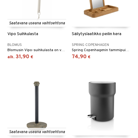
Saatavana useana vaihtoehtona
Vipo Suihkulasta
Säilytyslaatikko peilin kera
BLOMUS
SPRING COPENHAGEN
Blomusin Vipo-suihkulasta on valmistettu silikonista.
Spring Copenhagenin tammipuinen säilytyslaatikko peilin kera.
31,90
74,90
alk.
€
€
Saatavana useana vaihtoehtona