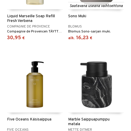
maelämä
Saatavana useana vaihtoehtona
tyisveitset
& Baaritarvikkeet
aistus
Liquid Marseille Soap Refill
Sono Muki
ttiöveitset
Fresh Verbena
COMPAGNIE DE PROVENCE
BLOMUS
rinta- & Vihannesveitset
Compagnie de Provencen TÄYTTÖPAKKAUS Liquid Marseille Soap Fresh Verbenalle
Blomus Sono-sarjan muki.
30,95
16,23
€
alk.
€
kkuulaudat
päveitset
tsenteroittimet
tsisetit
tsitarvikkeet
Five Oceans Käsisaippua
Marble Saippuapumppu
matala
FIVE OCEANS
METTE DITMER