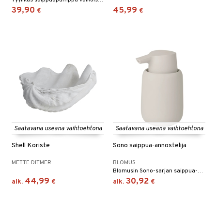
Tyylikäs saippuapumppu valkoista PMMA-muovia, sarjasta "Birillo".
39,90
45,99
€
€
Saatavana useana vaihtoehtona
Saatavana useana vaihtoehtona
Shell Koriste
Sono saippua-annostelija
METTE DITMER
BLOMUS
Blomusin Sono-sarjan saippua-annostelija.
44,99
30,92
alk.
€
alk.
€