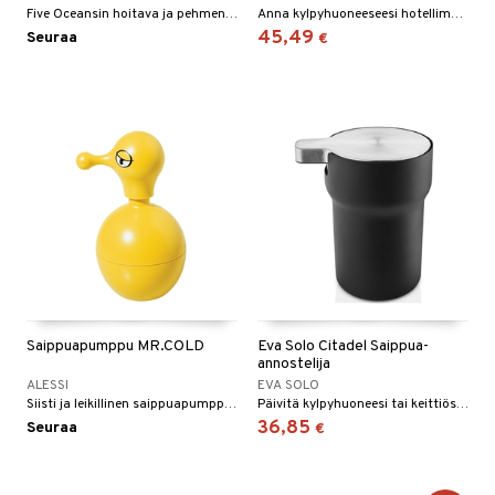
Five Oceansin hoitava ja pehmentävä käsisaippua puhdistaa kädet tehokkaasti kuivattamatta niitä.
Anna kylpyhuoneeseesi hotellimainen ilme elegantilla ja tyylikkäällä MARBLE-sarjalla.
45,49
Seuraa
€
Saippuapumppu MR.COLD
Eva Solo Citadel Saippua-
annostelija
ALESSI
EVA SOLO
Siisti ja leikillinen saippuapumppu muovista, saatavana kolmena eri värinä.
Päivitä kylpyhuoneesi tai keittiösi tyylikkäällä ja toiminnallisella Citadel-saippua-annostelijallamme. Yhdellä painalluksella pumppu annostelee täydellisen määrän saippuaa tai käsigeeliä. Annostelijan älykäs muotoilu mahdollistaa sen käytön yhdellä kädellä.
36,85
Seuraa
€