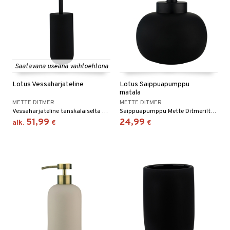
Saatavana useana vaihtoehtona
Lotus Vessaharjateline
Lotus Saippuapumppu
matala
METTE DITMER
METTE DITMER
Vessaharjateline tanskalaiselta Mette Ditmerilta.
Saippuapumppu Mette Ditmerilta tyylikkäällä muotoilulla.
51,99
24,99
alk.
€
€