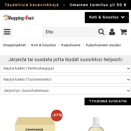
Täydellisiä kesävinkkejä
-
Ilmainen toimitus yli 50 €
Koti & Sisustus
ERKKEJÄ
Kauneudenhoito
JAT
UOTTEITA
Piilolinssit
Shopping4net
»
Koti & Sisustus
»
Kylpyhuone
»
Kylpyhuoneen sisustus
Luontaistuotteet
 Tarjoilu
Järjestä tai suodata jotta löydät suosikkisi helposti:
Apteekki
ktroniikka
et
one
 & Karahvit
Fitness
säilytys
uoneen sisustus
Koti & Sisustus
ekstiilit
oneen tarvikkeita
TYHJENNÄ SUODATIN
Lelut, Lapsi & Vauva
välineet
oneen tekstiilit
Tuotemerkkejä
-37%
oneet
uone
Kampanjat
vi, Tee & Espresso
 Mukit
one
oneen koristelu