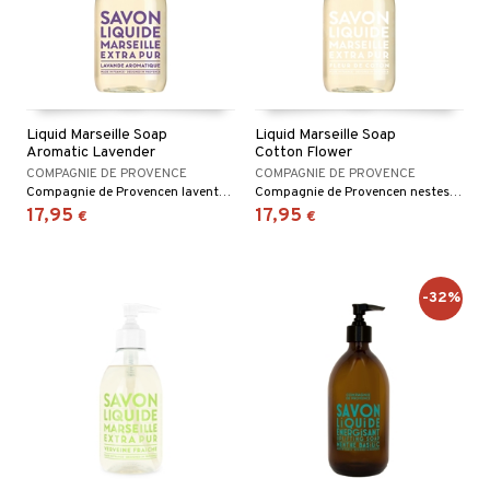
Liquid Marseille Soap
Liquid Marseille Soap
Aromatic Lavender
Cotton Flower
COMPAGNIE DE PROVENCE
COMPAGNIE DE PROVENCE
Compagnie de Provencen laventelintuoksuinen nestesaippua
Compagnie de Provencen nestesaippua, jossa on kasviperäisiä öljyjä ja puuvillakukan tuoksu.
17,95
17,95
€
€
-32%