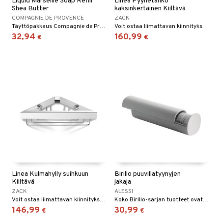
Liquid Marseille Soap Refill
Linea Pyyhetanko
Shea Butter
kaksinkertainen Kiiltävä
COMPAGNIE DE PROVENCE
ZACK
Täyttöpakkaus Compagnie de Provence -merkin Liquid Marseille Soap Refill Shea Butter -nestesaippualle
Voit ostaa liimattavan kiinnityksen, jos haluat välttää reikiä seinissä.
32,94
160,99
€
€
Linea Kulmahylly suihkuun
Birillo puuvillatyynyjen
Kiiltävä
jakaja
ZACK
ALESSI
Voit ostaa liimattavan kiinnityksen, jos haluat välttää reikiä seinissä.
Koko Birillo-sarjan tuotteet ovat minimaalisia ja tarpeellisia neliskulmaisen muotonsa ja pyöristettyjen reunojen vuoksi.
146,99
30,99
€
€