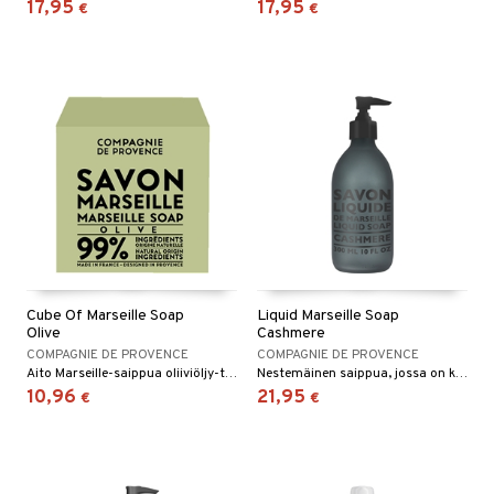
17,95
17,95
€
€
Cube Of Marseille Soap
Liquid Marseille Soap
Olive
Cashmere
COMPAGNIE DE PROVENCE
COMPAGNIE DE PROVENCE
Aito Marseille-saippua oliiviöljy-tuoksulla Compagnie de Provencelta
Nestemäinen saippua, jossa on kasviöljyjä ja ylellinen tuoksu Compagnie de Provencelta.
10,96
21,95
€
€