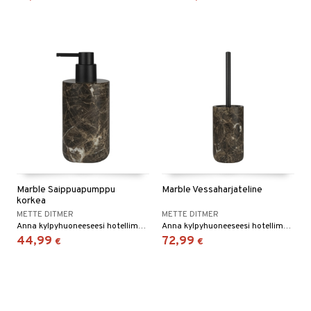
Marble Saippuapumppu
Marble Vessaharjateline
korkea
METTE DITMER
METTE DITMER
Anna kylpyhuoneeseesi hotellimainen ilme elegantilla ja tyylikkäällä MARBLE-sarjalla.
Anna kylpyhuoneeseesi hotellimainen ilme elegantilla ja tyylikkäällä MARBLE-sarjalla.
44,99
72,99
€
€