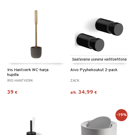
Saatavana useana vaihtoehtona
Iris Hantverk WC-harja
Aivo Pyyhekoukut 2-pack
kupilla
IRIS HANTVERK
ZACK
39
34,99
€
alk.
€
-19%