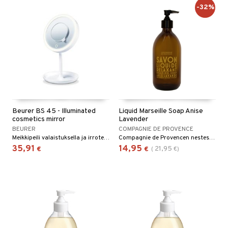
-32%
Beurer BS 45 - Illuminated
Liquid Marseille Soap Anise
cosmetics mirror
Lavender
BEURER
COMPAGNIE DE PROVENCE
Meikkipeili valaistuksella ja irrotettavalla suurentavalla peilillä.
Compagnie de Provencen nestesaippua, jossa on laventelin ja tähtianiksen eteerisiä öljyjä.
35,91
14,95
21,95
€
€
(
€
)