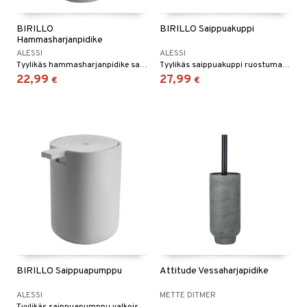
BIRILLO
BIRILLO Saippuakuppi
Hammasharjanpidike
ALESSI
ALESSI
Tyylikäs hammasharjanpidike sarjasta "Birillo".
Tyylikäs saippuakuppi ruostumatonta terästä ja valkoista PMMA-muovia, sarjasta "Birillo".
22,99
27,99
€
€
BIRILLO Saippuapumppu
Attitude Vessaharjapidike
ALESSI
METTE DITMER