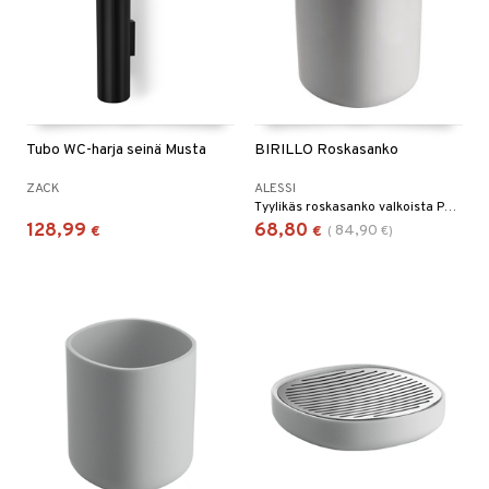
Tubo WC-harja seinä Musta
BIRILLO Roskasanko
ZACK
ALESSI
Tyylikäs roskasanko valkoista PMMA-muovia, sarjasta "Birillo".
128,99
68,80
84,90
€
€
(
€
)