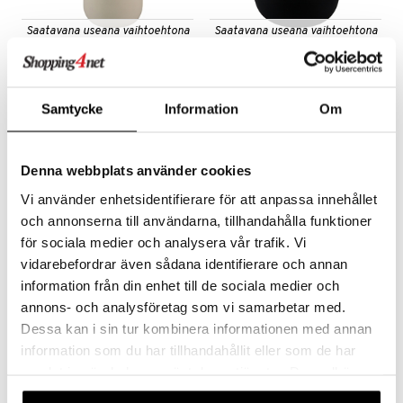
Saatavana useana vaihtoehtona
Saatavana useana vaihtoehtona
Lotus Saippuapumppu
Lotus
korkea
Muki/Hammasharjapidike
METTE DITMER
METTE DITMER
Samtycke
Information
Om
Hieno saippuapumppu Mette Ditmerilta, saatavana useita värejä.
Hammasharjatelin tanskalaiselta Mette Ditmerilta, saatavana useita värejä.
31,49
16,99
€
alk.
€
Denna webbplats använder cookies
Vi använder enhetsidentifierare för att anpassa innehållet
och annonserna till användarna, tillhandahålla funktioner
för sociala medier och analysera vår trafik. Vi
vidarebefordrar även sådana identifierare och annan
information från din enhet till de sociala medier och
annons- och analysföretag som vi samarbetar med.
Dessa kan i sin tur kombinera informationen med annan
information som du har tillhandahållit eller som de har
Saatavana useana vaihtoehtona
samlat in när du har använt deras tjänster. Du godkänner
Suihkuhylly SCALA
Play Peili, jalallinen
våra cookies vid fortsatt användande av vår webbplats.