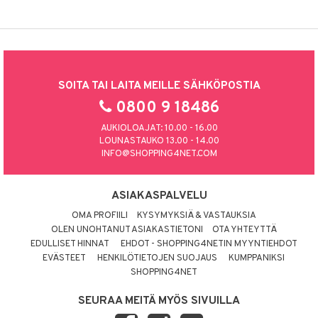
SOITA TAI LAITA MEILLE SÄHKÖPOSTIA
0800 9 18486
AUKIOLOAJAT: 10.00 - 16.00
LOUNASTAUKO 13.00 - 14.00
INFO@SHOPPING4NET.COM
ASIAKASPALVELU
OMA PROFIILI
KYSYMYKSIÄ & VASTAUKSIA
OLEN UNOHTANUT ASIAKASTIETONI
OTA YHTEYTTÄ
EDULLISET HINNAT
EHDOT - SHOPPING4NETIN MYYNTIEHDOT
EVÄSTEET
HENKILÖTIETOJEN SUOJAUS
KUMPPANIKSI
SHOPPING4NET
SEURAA MEITÄ MYÖS SIVUILLA