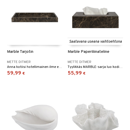
Saatavana useana vaihtoehtona
Marble Tarjotin
Marble Paperiliinateline
METTE DITMER
METTE DITMER
Anna kotiisi hotellimainen ilme elegantilla ja tyylikkäällä MARBLE-sarjalla.
Tyylikkäs MARBLE-sarja luo kodin sisustukseen ylellisyyttä ja hotellityyliä.
59,99
55,99
€
€