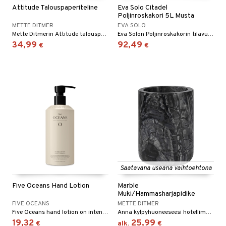
Attitude Talouspaperiteline
Eva Solo Citadel
Poljinroskakori 5L Musta
METTE DITMER
EVA SOLO
Mette Ditmerin Attitude talouspaperiteline.
Eva Solon Poljinroskakorin tilavuus on 5 litraa ja se pitää kylpyhuoneen tyylikkäänä.
34,99
92,49
€
€
Saatavana useana vaihtoehtona
Five Oceans Hand Lotion
Marble
Muki/Hammasharjapidike
FIVE OCEANS
METTE DITMER
Five Oceans hand lotion on intensiivisesti tuoksuva käsivoide, joka tuoksuu ihanasti meripihkalle ja villikukille.
Anna kylpyhuoneeseesi hotellimainen ilme elegantilla ja tyylikkäällä MARBLE-sarjalla.
19,32
25,99
€
alk.
€