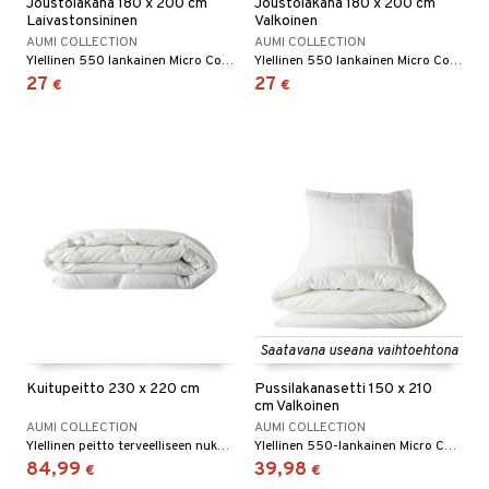
Joustolakana 180 x 200 cm
Joustolakana 180 x 200 cm
Laivastonsininen
Valkoinen
AUMI COLLECTION
AUMI COLLECTION
Ylellinen 550 lankainen Micro Cotton -kuminauhalakana.
Ylellinen 550 lankainen Micro Cotton -kuminauhalakana.
27
27
€
€
Saatavana useana vaihtoehtona
Kuitupeitto 230 x 220 cm
Pussilakanasetti 150 x 210
cm Valkoinen
AUMI COLLECTION
AUMI COLLECTION
Ylellinen peitto terveelliseen nukkumisympäristöön.
Ylellinen 550-lankainen Micro Cotton -pussilakanasetti.
84,99
39,98
€
€