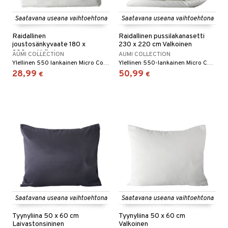
Saatavana useana vaihtoehtona
Saatavana useana vaihtoehtona
Raidallinen
Raidallinen pussilakanasetti
joustosänkyvaate 180 x
230 x 220 cm Valkoinen
200 cm Valkoinen
AUMI COLLECTION
AUMI COLLECTION
Ylellinen 550 lankainen Micro Cotton -kuminauhalakana.
Ylellinen 550-lankainen Micro Cotton -pussilakanasetti.
28,99
50,99
€
€
Saatavana useana vaihtoehtona
Saatavana useana vaihtoehtona
Tyynyliina 50 x 60 cm
Tyynyliina 50 x 60 cm
Laivastonsininen
Valkoinen