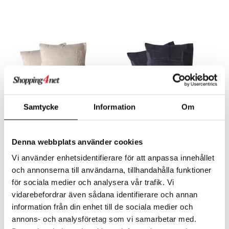
Samtycke
Information
Om
Saatavana useana vaihtoehtona
Saatavana useana vaihtoehtona
Pussilakanasetti 230 x 220
Pussilakanasetti 230 x 220
Denna webbplats använder cookies
cm Beige
cm Laivastonsininen
AUMI COLLECTION
AUMI COLLECTION
Vi använder enhetsidentifierare för att anpassa innehållet
Ylellinen 550 lankainen Micro Cotton -pussilakanasetti.
Ylellinen 550 lankainen Micro Cotton -pussilakanasetti.
och annonserna till användarna, tillhandahålla funktioner
49
49
€
€
för sociala medier och analysera vår trafik. Vi
vidarebefordrar även sådana identifierare och annan
information från din enhet till de sociala medier och
annons- och analysföretag som vi samarbetar med.