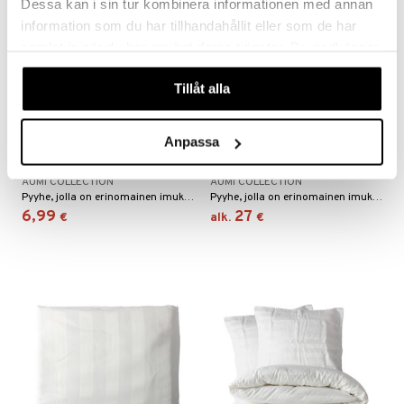
Dessa kan i sin tur kombinera informationen med annan
information som du har tillhandahållit eller som de har
samlat in när du har använt deras tjänster. Du godkänner
våra cookies vid fortsatt användande av vår webbplats.
Tillåt alla
Saatavana useana vaihtoehtona
Saatavana useana vaihtoehtona
Anpassa
Puuvillapyyhe 38 x 76 cm
Puuvillapyyhe 76 x 152 cm
Beige
Beige
AUMI COLLECTION
AUMI COLLECTION
Pyyhe, jolla on erinomainen imukyky.
Pyyhe, jolla on erinomainen imukyky.
6,99
27
€
alk.
€