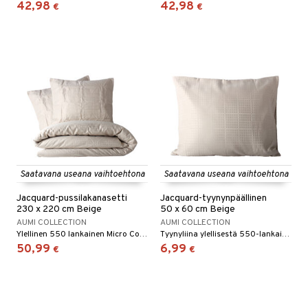
42,98
42,98
€
€
Saatavana useana vaihtoehtona
Saatavana useana vaihtoehtona
Jacquard-pussilakanasetti
Jacquard-tyynynpäällinen
230 x 220 cm Beige
50 x 60 cm Beige
AUMI COLLECTION
AUMI COLLECTION
Ylellinen 550 lankainen Micro Cotton -pussilakanasetti.
Tyynyliina ylellisestä 550-lankaisesta Micro Cotton -materiaalista.
50,99
6,99
€
€