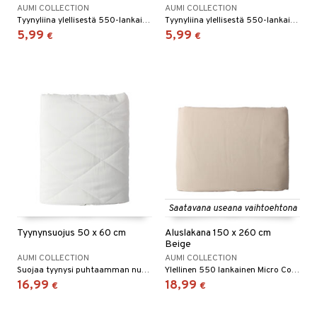
AUMI COLLECTION
AUMI COLLECTION
Tyynyliina ylellisestä 550-lankaisesta Micro Cottonista.
Tyynyliina ylellisestä 550-lankaisesta Micro Cottonista.
5,99
5,99
€
€
Saatavana useana vaihtoehtona
Tyynynsuojus 50 x 60 cm
Aluslakana 150 x 260 cm
Beige
AUMI COLLECTION
AUMI COLLECTION
Suojaa tyynysi puhtaamman nukkumisympäristön takaamiseksi.
Ylellinen 550 lankainen Micro Cotton -muotoonommeltu lakana.
16,99
18,99
€
€