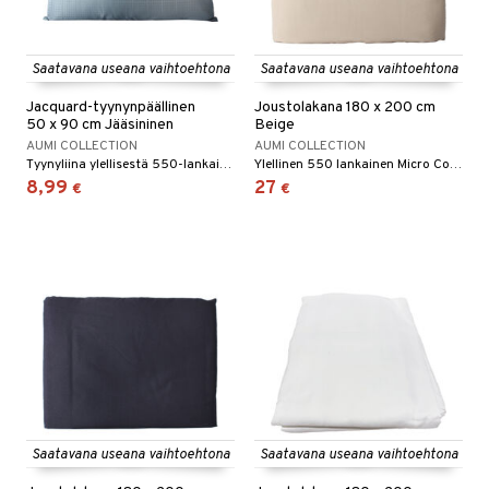
Saatavana useana vaihtoehtona
Saatavana useana vaihtoehtona
Jacquard-tyynynpäällinen
Joustolakana 180 x 200 cm
50 x 90 cm Jääsininen
Beige
AUMI COLLECTION
AUMI COLLECTION
Tyynyliina ylellisestä 550-lankaisesta Micro Cotton -materiaalista.
Ylellinen 550 lankainen Micro Cotton -kuminauhalakana.
8,99
27
€
€
Saatavana useana vaihtoehtona
Saatavana useana vaihtoehtona