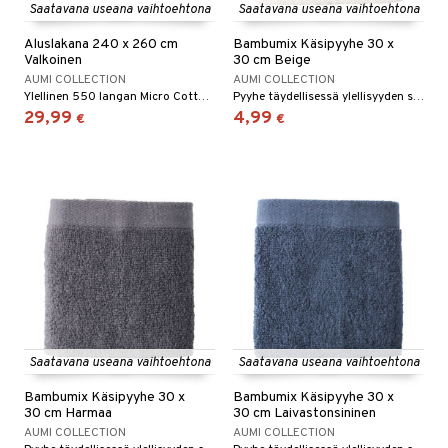
Saatavana useana vaihtoehtona
Saatavana useana vaihtoehtona
Aluslakana 240 x 260 cm
Bambumix Käsipyyhe 30 x
Valkoinen
30 cm Beige
AUMI COLLECTION
AUMI COLLECTION
Ylellinen 550 langan Micro Cotton -kuminauhalakana.
Pyyhe täydellisessä ylellisyyden sekoituksessa.
29,99
4,99
€
€
Saatavana useana vaihtoehtona
Saatavana useana vaihtoehtona
Bambumix Käsipyyhe 30 x
Bambumix Käsipyyhe 30 x
30 cm Harmaa
30 cm Laivastonsininen
AUMI COLLECTION
AUMI COLLECTION