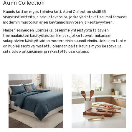
Aumi Collection
vänpaahtimet
anasetit
uoneen tekstiilit
uotteet
risteet
Kaunis koti on myös toimiva koti. Aumi Collection sisältää
erit & Sähkövatkaimet
anat & Tyynyliinat
ma- & Cocktailasit
sisustustuotteita ja taloustavaroita, jotka yhdistävät saumattomasti
ttöön
keittiö
lytys
elu
 tekstiilit
modernin muotoilun arjen käytännöllisyyteen ja kestävyyteen.
t koneet
nyt & Peitot
malasit
kut
mot & Veistokset
s
et
iköt & Lyhdyt
tyynyt
 Grillaustarvikkeet
Näiden esineiden luomiseksi teemme yhteistyötä taitavien
thaimaalaisten käsityöläisten kanssa, jotka tuovat mukanaan
enkeittimet
tlasit
nsäilytys & Korit
lot
tit
atarvikkeet
huonekalut
oneen tekstiilit
 & hyönteissuoja
iköt & Lyhdyt
sukupolvien käsityötaidon moderneihin suunnitelmiin. Jokainen tuote
spalvelu
on huolellisesti valmistettu olemaan paitsi kaunis myös kestävä, ja
mppanjalasit
jat
kalautaset
 Kattilat
s & Hyllyt
timet
lot
siitä tulee pitkäikäinen ja rakastettu osa kotiasi.
ksiä & vastauksia
psi- & Aveclasit
al Art
ät lautaset
karit & Koukut
pannut
ynttilät
n ruokinta
mput
tuotetta
ilasit
ukut
lyt
tolamput
& Maustemyllyt
oneen tekstiilit
aistus
 verkkokaupasta
skey- & Konjakkilasit
näkoristeet
nsäilytys & Korit
tälamput
anasetit
way / Outdoor
avälineet
ustarvikkeet
sit
anat & Tyynyliinat
slaatikot
utarvikkeet
 Peitteet
nyt & Peitot
lot
uvadit & Kulhot
maelämä
moskannut
 & Siivous
aistus
mosmukit
& Leivontavuoat