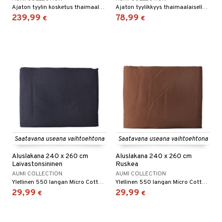
Ajaton tyylin kosketus thaimaalaisella matolla.
Ajaton tyylikkyys thaimaalaisella matolla.
239,99
78,99
€
€
Saatavana useana vaihtoehtona
Saatavana useana vaihtoehtona
Aluslakana 240 x 260 cm
Aluslakana 240 x 260 cm
Laivastonsininen
Ruskea
AUMI COLLECTION
AUMI COLLECTION
Ylellinen 550 langan Micro Cotton -kuminauhalakana.
Ylellinen 550 langan Micro Cotton -kuminauhalakana.
29,99
29,99
€
€