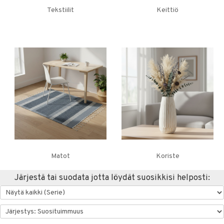
Tekstiilit
Keittiö
tyisveitset
& Baaritarvikkeet
ttiöveitset
rinta- & Vihannesveitset
kkuulaudat
päveitset
tsenteroittimet
tsisetit
tsitarvikkeet
Matot
Koriste
Järjestä tai suodata jotta löydät suosikkisi helposti: