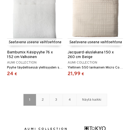
Saatavana useana vaihtoehtona
Saatavana useana vaihtoehtona
Bambumix Käsipyyhe 76 x
Jacquard-aluslakana 150 x
152 cm Valkoinen
260 cm Beige
AUMI COLLECTION
AUMI COLLECTION
Pyyhe täydellisessä ylellisyyden sekoituksessa.
Ylellinen 550 lankainen Micro Cotton -kuminauhalakana.
24
21,99
€
€
1
2
3
4
Näytä kaikki