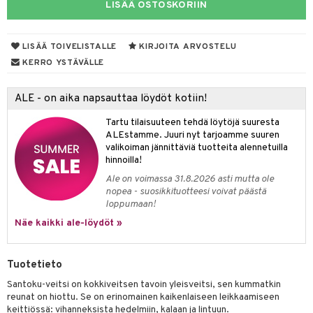
LISÄÄ OSTOSKORIIN
tyisveitset
ttiöveitset
LISÄÄ TOIVELISTALLE
KIRJOITA ARVOSTELU
KERRO YSTÄVÄLLE
rinta- & Vihannesveitset
kkuulaudat
ALE - on aika napsauttaa löydöt kotiin!
päveitset
Tartu tilaisuuteen tehdä löytöjä suuresta
ALEstamme. Juuri nyt tarjoamme suuren
tsenteroittimet
valikoiman jännittäviä tuotteita alennetuilla
hinnoilla!
tsisetit
Ale on voimassa 31.8.2026 asti mutta ole
tsitarvikkeet
nopea - suosikkituotteesi voivat päästä
loppumaan!
& Baaritarvikkeet
Näe kaikki ale-löydöt »
ktroniikka
Tuotetieto
one
Santoku-veitsi on kokkiveitsen tavoin yleisveitsi, sen kummatkin
uone
uoneen sisustus
reunat on hiottu. Se on erinomainen kaikenlaiseen leikkaamiseen
keittiössä: vihanneksista hedelmiin, kalaan ja lintuun.