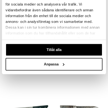
nyt & Peitot
maelämä
för sociala medier och analysera vår trafik. Vi
vidarebefordrar även sådana identifierare och annan
aistus
information från din enhet till de sociala medier och
annons- och analysföretag som vi samarbetar med.
Dessa kan i sin tur kombinera informationen med annan
information som du har tillhandahållit eller som de har
samlat in när du har använt deras tjänster. Du godkänner
våra cookies vid fortsatt användande av vår webbplats.
Tillåt alla
Akira Kiinalainen Lihakirves
Akira Kiinalainen Lihaveitsi 17 cm
DORRE
DORRE
Anpassa
13,39
12,89
€
€