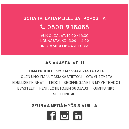
SOITA TAI LAITA MEILLE SÄHKÖPOSTIA
0800 9 18486
AUKIOLOAJAT: 10.00 - 16.00
LOUNASTAUKO 13.00 - 14.00
INFO@SHOPPING4NET.COM
ASIAKASPALVELU
OMA PROFIILI
KYSYMYKSIÄ & VASTAUKSIA
OLEN UNOHTANUT ASIAKASTIETONI
OTA YHTEYTTÄ
EDULLISET HINNAT
EHDOT - SHOPPING4NETIN MYYNTIEHDOT
EVÄSTEET
HENKILÖTIETOJEN SUOJAUS
KUMPPANIKSI
SHOPPING4NET
SEURAA MEITÄ MYÖS SIVUILLA