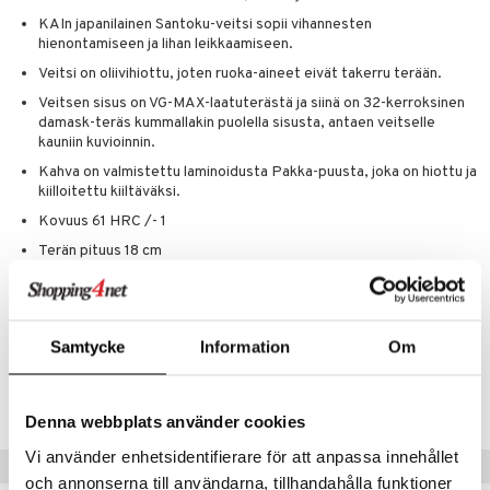
one
oneen tarvikkeita
oneen koristelu
KAIn japanilainen Santoku-veitsi sopii vihannesten
a
oneen tekstiilit
 huonekalut
& Saalit
hienontamiseen ja lihan leikkaamiseen.
Veitsi on oliivihiottu, joten ruoka-aineet eivät takerru terään.
 lamput
tyynyt
Veitsen sisus on VG-MAX-laatuterästä ja siinä on 32-kerroksinen
uoneen säilytys
t
it & Koukut
damask-teräs kummallakin puolella sisusta, antaen veitselle
kauniin kuvioinnin.
anasetit
uoneen tekstiilit
uotteet
risteet
Kahva on valmistettu laminoidusta Pakka-puusta, joka on hiottu ja
anat & Tyynyliinat
kiilloitettu kiiltäväksi.
ttöön
lytys
elu
 tekstiilit
Kovuus 61 HRC /- 1
nyt & Peitot
kut
mot & Veistokset
s
iköt & Lyhdyt
tyynyt
 Grillaustarvikkeet
Terän pituus 18 cm
nsäilytys & Korit
lot
huonekalut
oneen tekstiilit
 & hyönteissuoja
iköt & Lyhdyt
Kahvan pituus 12,2 cm
spalvelu
jat
s & Hyllyt
timet
lot
Veitsi sopii erinomaisesti niin koti- kuin ammattikokeille.
ksiä & vastauksia
al Art
karit & Koukut
ynttilät
n ruokinta
mput
Samtycke
Information
Om
tuotetta
Tuotenumero
ukut
lyt
tolamput
oneen tekstiilit
aistus
ITK93-18-XX
 verkkokaupasta
näkoristeet
nsäilytys & Korit
tälamput
Denna webbplats använder cookies
anasetit
avälineet
ustarvikkeet
sit
Vi använder enhetsidentifierare för att anpassa innehållet
anat & Tyynyliinat
 Peitteet
Suositut tuotteet
och annonserna till användarna, tillhandahålla funktioner