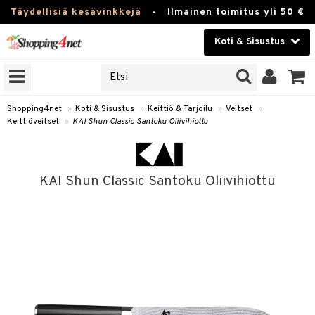
Täydellisiä kesävinkkejä
-
Ilmainen toimitus yli 50 €
Koti & Sisustus
ERKKEJÄ
Kauneudenhoito
JAT
UOTTEITA
Piilolinssit
Shopping4net
»
Koti & Sisustus
»
Keittiö & Tarjoilu
»
Veitset
»
Keittiöveitset
»
KAI Shun Classic Santoku Oliivihiottu
Luontaistuotteet
 Tarjoilu
Apteekki
et
KAI Shun Classic Santoku Oliivihiottu
 & Karahvit
Fitness
säilytys
Koti & Sisustus
ekstiilit
Lelut, Lapsi & Vauva
välineet
Tuotemerkkejä
oneet
Kampanjat
vi, Tee & Espresso
 Mukit