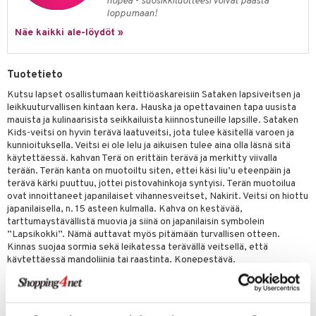
nopea - suosikkituotteesi voivat päästä
jat
s & Hyllyt
timet
lot
loppumaan!
ksiä & vastauksia
al Art
karit & Koukut
ynttilät
n ruokinta
mput
Näe kaikki ale-löydöt »
tuotetta
ukut
lyt
tolamput
oneen tekstiilit
aistus
 verkkokaupasta
Tuotetieto
näkoristeet
nsäilytys & Korit
tälamput
anasetit
avälineet
ustarvikkeet
Kutsu lapset osallistumaan keittiöaskareisiin Sataken lapsiveitsen ja
sit
anat & Tyynyliinat
 Peitteet
leikkuuturvallisen kintaan kera. Hauska ja opettavainen tapa uusista
mauista ja kulinaarisista seikkailuista kiinnostuneille lapsille. Sataken
nyt & Peitot
maelämä
Kids-veitsi on hyvin terävä laatuveitsi, jota tulee käsitellä varoen ja
kunnioituksella. Veitsi ei ole lelu ja aikuisen tulee aina olla läsnä sitä
aistus
käytettäessä. kahvan Terä on erittäin terävä ja merkitty viivalla
terään. Terän kanta on muotoiltu siten, ettei käsi liu’u eteenpäin ja
terävä kärki puuttuu, jottei pistovahinkoja syntyisi. Terän muotoilua
ovat innoittaneet japanilaiset vihannesveitset, Nakirit. Veitsi on hiottu
japanilaisella, n. 15 asteen kulmalla. Kahva on kestävää,
tarttumaystävällistä muovia ja siinä on japanilaisin symbolein
”Lapsikokki”. Nämä auttavat myös pitämään turvallisen otteen.
Kinnas suojaa sormia sekä leikatessa terävällä veitsellä, että
käytettäessä mandoliinia tai raastinta. Konepestävä.
Terän pituus: 14 cm
Paino: 76 grammaa