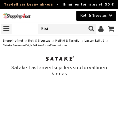
Täydellisiä kesävinkkejä
-
Ilmainen toimitus yli 50 €
Koti & Sisustus
ERKKEJÄ
Kauneudenhoito
JAT
UOTTEITA
Piilolinssit
Shopping4net
»
Koti & Sisustus
»
Keittiö & Tarjoilu
»
Lasten keittiö
»
Satake Lastenveitsi ja leikkuuturvallinen kinnas
Luontaistuotteet
 Tarjoilu
Apteekki
et
Satake Lastenveitsi ja leikkuuturvallinen
 & Karahvit
Fitness
kinnas
säilytys
Koti & Sisustus
ekstiilit
Lelut, Lapsi & Vauva
välineet
Tuotemerkkejä
oneet
Kampanjat
vi, Tee & Espresso
 Mukit