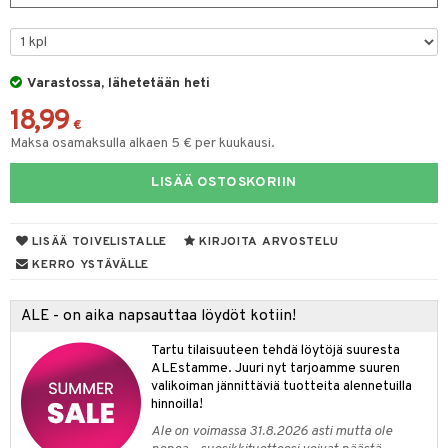
tyisveitset
& Baaritarvikkeet
ttiöveitset
ktroniikka
Varastossa, lähetetään heti
rinta- & Vihannesveitset
one
18,99
€
kkuulaudat
uone
uoneen sisustus
Maksa osamaksulla alkaen 5 € per kuukausi.
päveitset
one
oneen tarvikkeita
oneen koristelu
LISÄÄ OSTOSKORIIN
tsenteroittimet
a
oneen tekstiilit
 huonekalut
& Saalit
tsisetit
LISÄÄ TOIVELISTALLE
KIRJOITA ARVOSTELU
 lamput
tyynyt
KERRO YSTÄVÄLLE
tsitarvikkeet
uoneen säilytys
t
it & Koukut
anasetit
uoneen tekstiilit
uotteet
risteet
ALE - on aika napsauttaa löydöt kotiin!
anat & Tyynyliinat
ttöön
lytys
elu
 tekstiilit
Tartu tilaisuuteen tehdä löytöjä suuresta
ALEstamme. Juuri nyt tarjoamme suuren
nyt & Peitot
kut
mot & Veistokset
s
iköt & Lyhdyt
tyynyt
 Grillaustarvikkeet
valikoiman jännittäviä tuotteita alennetuilla
hinnoilla!
nsäilytys & Korit
lot
huonekalut
oneen tekstiilit
 & hyönteissuoja
iköt & Lyhdyt
Ale on voimassa 31.8.2026 asti mutta ole
spalvelu