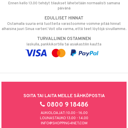
Ennen kello 13.00 tehdyt tilaukset lähetetään normaalisti samana
päivänä
EDULLISET HINNAT
Ostamalla suuria eriä tuotteita varastoomme voimme pitää hinnat
alhaisina juuri Sinua varten! Voit olla varma, että teet löytöjä sivuillamme.
TURVALLINEN OSTAMINEN
laskulla, pankkikortilla tai asiakastilin kautta
SOITA TAI LAITA MEILLE SÄHKÖPOSTIA
0800 9 18486
AUKIOLOAJAT: 10.00 - 16.00
LOUNASTAUKO 13.00 - 14.00
INFO@SHOPPING4NET.COM