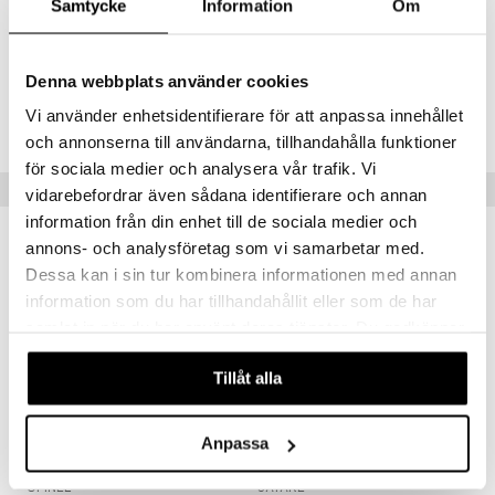
Kahva: tarttumaystävällinen muovi
Samtycke
Information
Om
Terä: Ruostumaton teräs 53-54 HRC
Denna webbplats använder cookies
Tuotenumero
Vi använder enhetsidentifierare för att anpassa innehållet
ICF12-1-XX
och annonserna till användarna, tillhandahålla funktioner
för sociala medier och analysera vår trafik. Vi
Suositut tuotteet
vidarebefordrar även sådana identifierare och annan
information från din enhet till de sociala medier och
annons- och analysföretag som vi samarbetar med.
Dessa kan i sin tur kombinera informationen med annan
information som du har tillhandahållit eller som de har
samlat in när du har använt deras tjänster. Du godkänner
våra cookies vid fortsatt användande av vår webbplats.
Tillåt alla
Anpassa
Le Petit Chef 3-osainen pakkaus
Satake Lastenveitsi ja leikkuuturvallinen kinnas
OPINEL
SATAKE