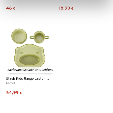
46
18,99
€
€
Saatavana useana vaihtoehtona
Staub Kids Range Lasten astiasto
STAUB
54,99
€