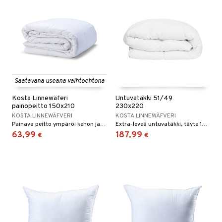
Saatavana useana vaihtoehtona
Kosta Linnewäferi
Untuvatäkki 51/49
painopeitto 150x210
230x220
KOSTA LINNEWÄFVERI
KOSTA LINNEWÄFVERI
Painava peitto ympäröi kehon ja parantaa unenlaatua, se mukautuu kehon muotoon ja saa käyttäjän tuntemaan olonsa rauhalliseksi ja vähemmän stressaantuneeksi.
Extra-leveä untuvatäkki, täyte 1300 gr jaettuna 51% untuvaa ja 49% höyheniä.
63,99
187,99
€
€