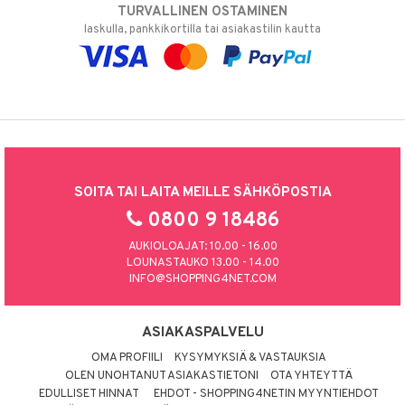
TURVALLINEN OSTAMINEN
laskulla, pankkikortilla tai asiakastilin kautta
SOITA TAI LAITA MEILLE SÄHKÖPOSTIA
0800 9 18486
AUKIOLOAJAT: 10.00 - 16.00
LOUNASTAUKO 13.00 - 14.00
INFO@SHOPPING4NET.COM
ASIAKASPALVELU
OMA PROFIILI
KYSYMYKSIÄ & VASTAUKSIA
OLEN UNOHTANUT ASIAKASTIETONI
OTA YHTEYTTÄ
EDULLISET HINNAT
EHDOT - SHOPPING4NETIN MYYNTIEHDOT