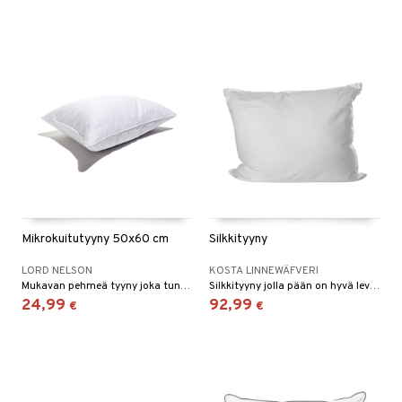
Mikrokuitutyyny 50x60 cm
Silkkityyny
LORD NELSON
KOSTA LINNEWÄFVERI
Mukavan pehmeä tyyny joka tuntuu melkein untuvatyynyltä!
Silkkityyny jolla pään on hyvä levätä. Päälikangas on hienointa ja sileintä puuvillapersaalia. Täyte on ylellistä Tussah-silkkiä ja polyesteriä.
24,99
92,99
€
€