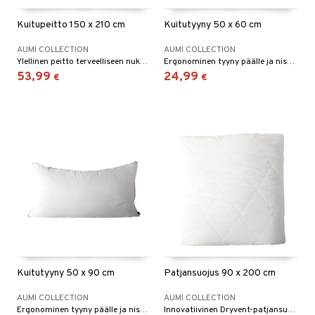
s
 Grillaustarvikkeet
tyisveitset
& Baaritarvikkeet
Kuitupeitto 150 x 210 cm
Kuitutyyny 50 x 60 cm
ttiöveitset
 & hyönteissuoja
iköt & Lyhdyt
AUMI COLLECTION
AUMI COLLECTION
spalvelu
Ylellinen peitto terveelliseen nukkumisympäristöön.
Ergonominen tyyny päälle ja niskalle.
rinta- & Vihannesveitset
timet
lot
53,99
24,99
€
€
ksiä & vastauksia
kkuulaudat
n ruokinta
mput
tuotetta
päveitset
tolamput
aistus
 verkkokaupasta
tsenteroittimet
tälamput
avälineet
ustarvikkeet
tsisetit
tsitarvikkeet
maelämä
aistus
Kuitutyyny 50 x 90 cm
Patjansuojus 90 x 200 cm
AUMI COLLECTION
AUMI COLLECTION
Ergonominen tyyny päälle ja niskalle.
Innovatiivinen Dryvent-patjansuojus.