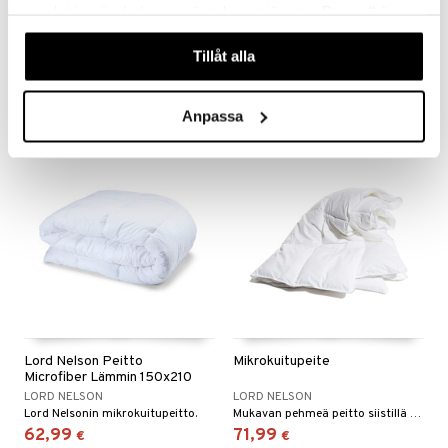
Lord Nelson Tyyny
Lord Nelson Peitto
samlat in när du har använt deras tjänster. Du godkänner
Mikrokuitu Korkea 50x60
Microfiber Medium 150x210
våra cookies vid fortsatt användande av vår webbplats.
LORD NELSON
LORD NELSON
Tillåt alla
Lord Nelsonin mikrokuitutyyny.
Lord Nelsonin mikrokuitupeitto.
28,99
35,99
€
€
Anpassa
Lord Nelson Peitto
Mikrokuitupeite
Microfiber Lämmin 150x210
LORD NELSON
LORD NELSON
Lord Nelsonin mikrokuitupeitto.
Mukavan pehmeä peitto siistillä kankaalla!
62,99
71,99
€
€