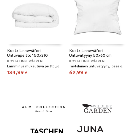
Kosta Linnewäferi
Kosta Linnewäferi
Untuvapeitto 150x210
Untuvatyyny 50x60 cm
KOSTA LINNEWÄFVERI
KOSTA LINNEWÄFVERI
Lämmin ja mukautuva peitto, jossa on täytteenä 51 % untuvaa ja 49 % höyheniä.
Täyteläinen untuvatyyny, jossa on täydellinen tasapaino tuen ja pehmeyden välillä.
134,99
62,99
€
€