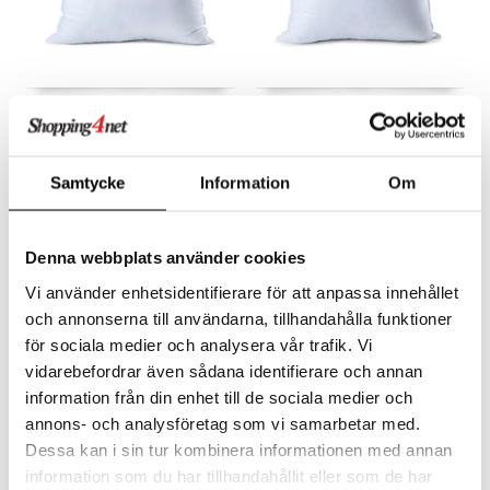
Lord Nelson Tyyny
Lord Nelson Tyyny
Mikrokuitua Pitkä 50x60
Mikrokuitu Medium 50x60
LORD NELSON
LORD NELSON
Lord Nelsonin mikrokuitutyyny.
Lord Nelsonin mikrokuitutyyny.
Samtycke
Information
Om
23,99
33,99
€
€
Denna webbplats använder cookies
Vi använder enhetsidentifierare för att anpassa innehållet
och annonserna till användarna, tillhandahålla funktioner
för sociala medier och analysera vår trafik. Vi
vidarebefordrar även sådana identifierare och annan
information från din enhet till de sociala medier och
annons- och analysföretag som vi samarbetar med.
Dessa kan i sin tur kombinera informationen med annan
information som du har tillhandahållit eller som de har