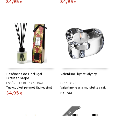
34,95
34,95
€
€
Essências de Portugal
Valentino -kynttilälyhty
Diffuser Grape
ESSÊNCIAS DE PORTUGAL
ORREFORS
Tuoksutikut pehmeällä, hedelmäisellä tuoksulla.
Valentino -sarja muistuttaa rakkaudesta! Pehmeät muodot luovat romanttista tunnelmaa.
34,95
Seuraa
€
uutuus