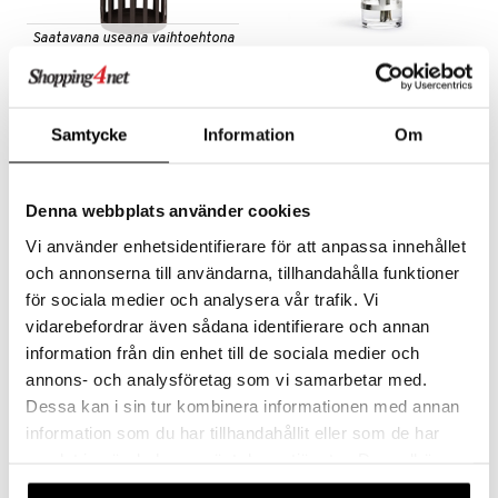
Saatavana useana vaihtoehtona
Day Turuncu Hurricane
Hold kynttilälyhty/vaasi
Kynttilänjalka
medium Silver
DAY HOME
SAGAFORM DESIGN
Samtycke
Information
Om
24
31,99
37,99
alk.
€
(
€
)
€
Denna webbplats använder cookies
Vi använder enhetsidentifierare för att anpassa innehållet
och annonserna till användarna, tillhandahålla funktioner
för sociala medier och analysera vår trafik. Vi
vidarebefordrar även sådana identifierare och annan
information från din enhet till de sociala medier och
annons- och analysföretag som vi samarbetar med.
Dessa kan i sin tur kombinera informationen med annan
information som du har tillhandahållit eller som de har
Saatavana useana vaihtoehtona
Saatavana useana vaihtoehtona
samlat in när du har använt deras tjänster. Du godkänner
WoodWick Medium Coastal
WoodWick Medium Evening
våra cookies vid fortsatt användande av vår webbplats.
Sunset
Onyx