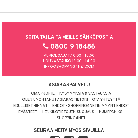
SOITA TAI LAITA MEILLE SÄHKÖPOSTIA
0800 9 18486
AUKIOLOAJAT: 10.00 - 16.00
LOUNASTAUKO 13.00 - 14.00
INFO@SHOPPING4NET.COM
ASIAKASPALVELU
OMA PROFIILI
KYSYMYKSIÄ & VASTAUKSIA
OLEN UNOHTANUT ASIAKASTIETONI
OTA YHTEYTTÄ
EDULLISET HINNAT
EHDOT - SHOPPING4NETIN MYYNTIEHDOT
EVÄSTEET
HENKILÖTIETOJEN SUOJAUS
KUMPPANIKSI
SHOPPING4NET
SEURAA MEITÄ MYÖS SIVUILLA