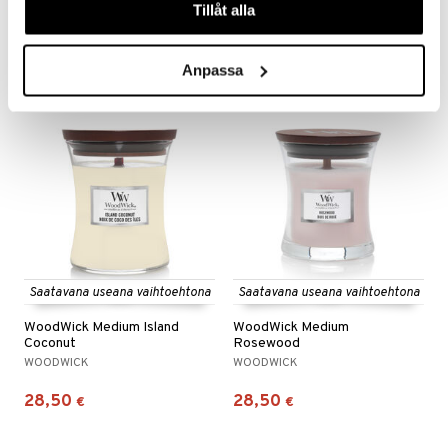
Tillåt alla
WOODWICK
WOODWICK
28,50
28,50
€
€
Anpassa
Saatavana useana vaihtoehtona
Saatavana useana vaihtoehtona
WoodWick Medium Island
WoodWick Medium
Coconut
Rosewood
WOODWICK
WOODWICK
28,50
28,50
€
€