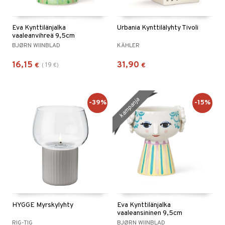
oneen tekstiilit
aistus
 verkkokaupasta
tyisveitset
tälamput
& Baaritarvikkeet
anasetit
avälineet
ustarvikkeet
Eva Kynttilänjalka
Urbania Kynttilälyhty Tivoli
ttiöveitset
anat & Tyynyliinat
 Peitteet
vaaleanvihreä 9,5cm
BJØRN WIINBLAD
KÄHLER
rinta- & Vihannesveitset
nyt & Peitot
maelämä
16,15
31,90
19
€
(
€
)
€
kkuulaudat
aistus
päveitset
kampanja
tsenteroittimet
-39%
-15%
tsisetit
tsitarvikkeet
HYGGE Myrskylyhty
Eva Kynttilänjalka
vaaleansininen 9,5cm
RIG-TIG
BJØRN WIINBLAD