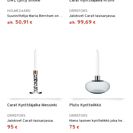
DWL Lyhty Smoke
Carat Kynttiläjalka Kromi
HOLMEGAARD
ORREFORS
Suunnittelija Maria Berntsen on on suunnitellut tämän kauniin Design With Light (DWL)-lyhdyn puhalletusta lasista joka on käsintehty lasinpuhaltajien toimesta.
Jalokivet Carat-lasisarjassa.
50,91
99,69
alk.
€
alk.
€
Carat Kynttiläjalka Messinki
Pluto Kynttelikkö
ORREFORS
ORREFORS
Jalokivet Carat-lasisarjassa.
Hieno lasinen kynttelikkö joka heijastaa ihanaa tunnelmaa.
95
75
€
€