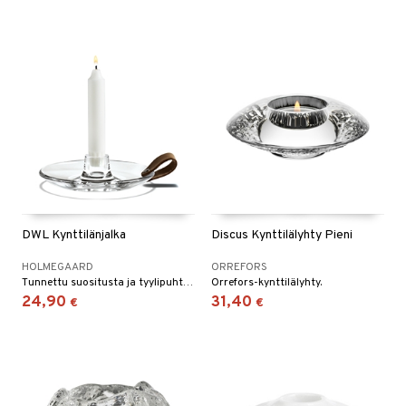
DWL Kynttilänjalka
Discus Kynttilälyhty Pieni
HOLMEGAARD
ORREFORS
Tunnettu suositusta ja tyylipuhtaasta tyylistään.
Orrefors-kynttilälyhty.
24,90
31,40
€
€