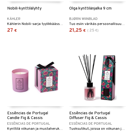
Nobili-kynttilälyhty
Olga kynttilänjalka 9 cm
KÄHLER
BJØRN WIINBLAD
Kählerin Nobili-sarja tyylikkäässä lumivalkoisessa värissä on saanut inspiraationsa syvistä pohjoismaisista metsistä, jotka peittyvät kimaltelevaan lumeen pimeiden talvikuukausien aikana.
Tuo esiin värikäs persoonallisuutesi ja luo tilaa ilolle Bjørn Wiinbladin Olgan avulla.
27
21,25
25
€
€
(
€
)
Essências de Portugal
Essências de Portugal
Candle Fig & Cassis
Diffuser Fig & Cassis
ESSÊNCIAS DE PORTUGAL
ESSÊNCIAS DE PORTUGAL
Kynttilä viikunan ja mustaherukan tuoksulla
Tuoksutikut, joissa on viikunan ja mustaherukan tuoksu.