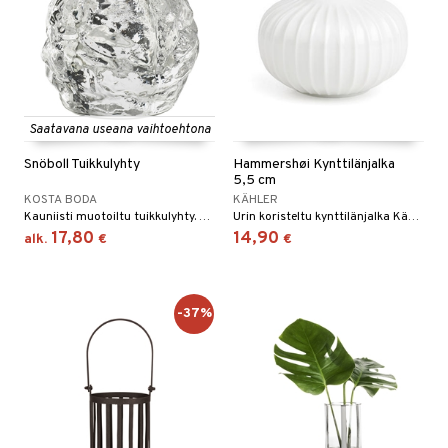
Saatavana useana vaihtoehtona
Snöboll Tuikkulyhty
Hammershøi Kynttilänjalka
5,5 cm
KOSTA BODA
KÄHLER
Kauniisti muotoiltu tuikkulyhty. Muotoilija Ann Wärff 1973.
Urin koristeltu kynttilänjalka Kähleriltä.
17,80
14,90
alk.
€
€
-37%