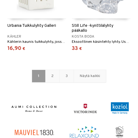
Urbania Tuikkulyhty Galleri
Still Life -kynttilälyhty
pääkallo
KÄHLER
KOSTA BODA
Kählerin kaunis tuikkulyhty, jossa on käsitehdyt ikkunat.
Eksoottinen käsintehty lyhty. Useita eri värivaihtoehtoja!
16,90
33
€
€
1
2
3
Näytä kaikki