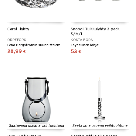
Carat -lyhty
Snöboll Tuikkulyhty 3-pack
S/M/L
ORREFORS
KOSTA BODA
Lena Bergströmin suunnittelema Carat -sarja on saanut inspiraationsa suunnittelijan intohimosta jalokiviin ja helmiin. Eri kokoja!
Täydellinen lahja!
28,99
53
€
€
Saatavana useana vaihtoehtona
Saatavana useana vaihtoehtona