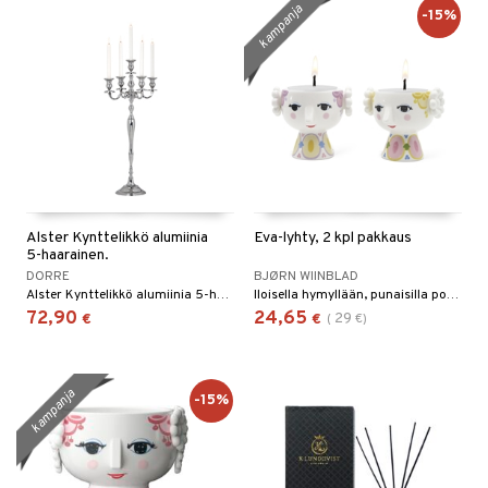
kampanja
-15%
Alster Kynttelikkö alumiinia
Eva-lyhty, 2 kpl pakkaus
5-haarainen.
DORRE
BJØRN WIINBLAD
Alster Kynttelikkö alumiinia 5-haarainen.
Iloisella hymyllään, punaisilla poskillaan ja värikkäillä koristeillaan Eva vangitsee kaikilla tavoilla Bjørn Wiinbladin olemuksen henkilönä ja taiteilijana – jopa silloin, kun hän ottaa kynttilälyhdyn muodon.
72,90
24,65
29
€
€
(
€
)
kampanja
-15%