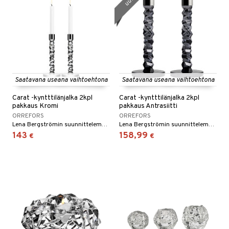
Saatavana useana vaihtoehtona
Saatavana useana vaihtoehtona
Carat -kyntttilänjalka 2kpl
Carat -kyntttilänjalka 2kpl
pakkaus Kromi
pakkaus Antrasiitti
ORREFORS
ORREFORS
Lena Bergströmin suunnittelema Carat -sarja on saanut inspiraationsa suunnittelijan intohimosta jalokiviin ja helmiin.
Lena Bergströmin suunnittelema Carat -sarja on saanut inspiraationsa suunnittelijan intohimosta jalokiviin ja helmiin.
143
158,99
€
€