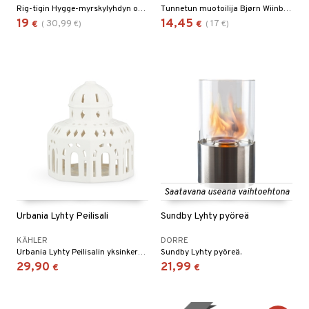
Rig-tigin Hygge-myrskylyhdyn on luonut duo Christina Halskov ja Hanne Dalsgaard.
Tunnetun muotoilija Bjørn Wiinbladin kynttilänjaloissa on kaunis ja trendikäs keraaminen muotoilu.
19
14,45
30,99
17
€
(
€
)
€
(
€
)
Saatavana useana vaihtoehtona
Urbania Lyhty Peilisali
Sundby Lyhty pyöreä
KÄHLER
DORRE
Urbania Lyhty Peilisalin yksinkertainen ja runollinen ilmaisu tekee siitä sopivan moderniin kotiin
Sundby Lyhty pyöreä.
29,90
21,99
€
€