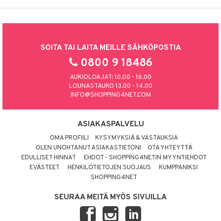
SOITA TAI LAITA MEILLE SÄHKÖPOSTIA
0800 9 18486
AUKIOLOAJAT: 10.00 - 16.00
LOUNASTAUKO 13.00 - 14.00
INFO@SHOPPING4NET.COM
ASIAKASPALVELU
OMA PROFIILI
KYSYMYKSIÄ & VASTAUKSIA
OLEN UNOHTANUT ASIAKASTIETONI
OTA YHTEYTTÄ
EDULLISET HINNAT
EHDOT - SHOPPING4NETIN MYYNTIEHDOT
EVÄSTEET
HENKILÖTIETOJEN SUOJAUS
KUMPPANIKSI
SHOPPING4NET
SEURAA MEITÄ MYÖS SIVUILLA