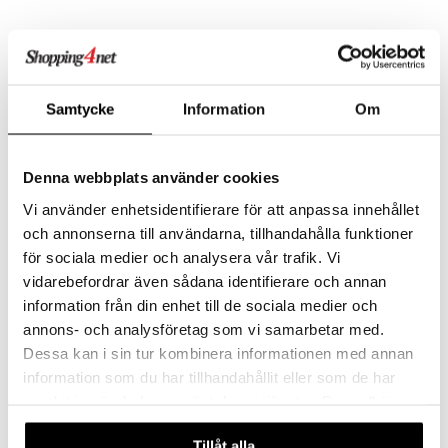
spalvelu
timet
lot
tyisveitset
& Baaritarvikkeet
ksiä & vastauksia
Bloomingville North Hylly
ttiöveitset
n ruokinta
mput
Luonnonvärinen
tuotetta
BLOOMINGVILLE
rinta- & Vihannesveitset
tolamput
oneen tekstiilit
aistus
Tyylikäs hylly minimalistisella muotoilulla
Samtycke
Information
Om
 verkkokaupasta
37,90
€
kkuulaudat
tälamput
anasetit
avälineet
ustarvikkeet
päveitset
anat & Tyynyliinat
 Peitteet
Denna webbplats använder cookies
tsenteroittimet
nyt & Peitot
maelämä
Vi använder enhetsidentifierare för att anpassa innehållet
och annonserna till användarna, tillhandahålla funktioner
tsisetit
aistus
för sociala medier och analysera vår trafik. Vi
tsitarvikkeet
vidarebefordrar även sådana identifierare och annan
information från din enhet till de sociala medier och
annons- och analysföretag som vi samarbetar med.
Dessa kan i sin tur kombinera informationen med annan
information som du har tillhandahållit eller som de har
samlat in när du har använt deras tjänster. Du godkänner
våra cookies vid fortsatt användande av vår webbplats.
Tillåt alla