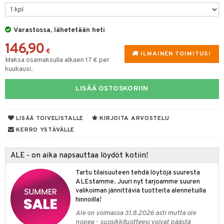
tyisveitset
Varastossa, lähetetään heti
ttiöveitset
146,90
rinta- & Vihannesveitset
€
ILMAINEN TOIMITUS!
Maksa osamaksulla alkaen 17 € per
kkuulaudat
kuukausi.
päveitset
LISÄÄ OSTOSKORIIN
tsenteroittimet
tsisetit
LISÄÄ TOIVELISTALLE
KIRJOITA ARVOSTELU
KERRO YSTÄVÄLLE
tsitarvikkeet
& Baaritarvikkeet
ALE - on aika napsauttaa löydöt kotiin!
ktroniikka
Tartu tilaisuuteen tehdä löytöjä suuresta
ALEstamme. Juuri nyt tarjoamme suuren
one
valikoiman jännittäviä tuotteita alennetuilla
hinnoilla!
uone
uoneen sisustus
Ale on voimassa 31.8.2026 asti mutta ole
nopea - suosikkituotteesi voivat päästä