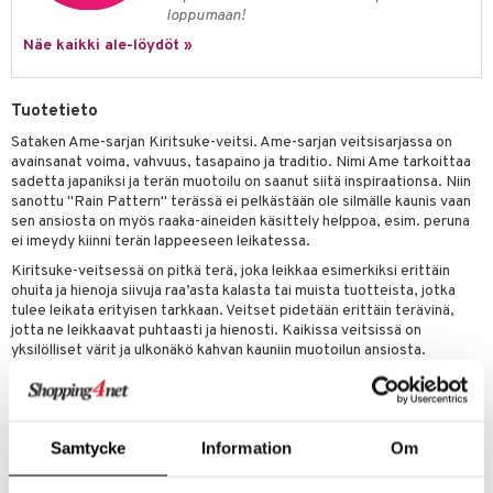
one
oneen tarvikkeita
oneen koristelu
loppumaan!
a
oneen tekstiilit
 huonekalut
& Saalit
Näe kaikki ale-löydöt »
 lamput
tyynyt
Tuotetieto
uoneen säilytys
t
it & Koukut
Sataken Ame-sarjan Kiritsuke-veitsi. Ame-sarjan veitsisarjassa on
anasetit
uoneen tekstiilit
uotteet
risteet
avainsanat voima, vahvuus, tasapaino ja traditio. Nimi Ame tarkoittaa
sadetta japaniksi ja terän muotoilu on saanut siitä inspiraationsa. Niin
anat & Tyynyliinat
ttöön
lytys
elu
 tekstiilit
sanottu "Rain Pattern" terässä ei pelkästään ole silmälle kaunis vaan
sen ansiosta on myös raaka-aineiden käsittely helppoa, esim. peruna
nyt & Peitot
kut
mot & Veistokset
s
iköt & Lyhdyt
tyynyt
 Grillaustarvikkeet
ei imeydy kiinni terän lappeeseen leikatessa.
nsäilytys & Korit
lot
huonekalut
oneen tekstiilit
 & hyönteissuoja
iköt & Lyhdyt
Kiritsuke-veitsessä on pitkä terä, joka leikkaa esimerkiksi erittäin
spalvelu
ohuita ja hienoja siivuja raa’asta kalasta tai muista tuotteista, jotka
jat
s & Hyllyt
timet
lot
tulee leikata erityisen tarkkaan. Veitset pidetään erittäin terävinä,
ksiä & vastauksia
jotta ne leikkaavat puhtaasti ja hienosti. Kaikissa veitsissä on
al Art
karit & Koukut
ynttilät
n ruokinta
mput
yksilölliset värit ja ulkonäkö kahvan kauniin muotoilun ansiosta.
tuotetta
Terän pituus: 23 cm
ukut
lyt
tolamput
oneen tekstiilit
aistus
 verkkokaupasta
Käsin kiillotettu 5 kerroksinen terä AUS10-terästä
näkoristeet
nsäilytys & Korit
tälamput
anasetit
avälineet
ustarvikkeet
Terän kovuus: 60-61 HRC
Samtycke
Information
Om
sit
anat & Tyynyliinat
 Peitteet
Materiaali: Bolster & kantaosa ruostumatonta, Kahva
pahkaa*
mm. lehtikuusesta, persikkapuusta, kemferistä &