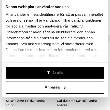
nyt & Peitot
maelämä
vaahterasta
Denna webbplats använder cookies
aistus
Vi använder enhetsidentifierare för att anpassa innehållet
Tuotenumero
och annonserna till användarna, tillhandahålla funktioner
IBA14-23-XX
för sociala medier och analysera vår trafik. Vi
vidarebefordrar även sådana identifierare och annan
information från din enhet till de sociala medier och
Vinkkejä sinulle
annons- och analysföretag som vi samarbetar med.
Dessa kan i sin tur kombinera informationen med annan
information som du har tillhandahållit eller som de har
samlat in när du har använt deras tjänster. Du godkänner
våra cookies vid fortsatt användande av vår webbplats.
Tillåt alla
Anpassa
Satake Ame Leikkuuveitsi
Satake Ame Santokuveitsi
SATAKE
SATAKE