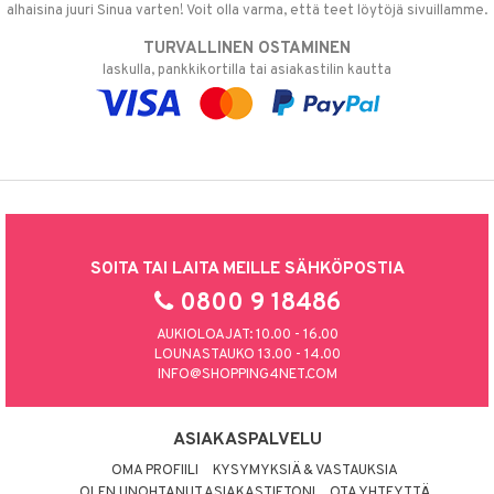
alhaisina juuri Sinua varten! Voit olla varma, että teet löytöjä sivuillamme.
TURVALLINEN OSTAMINEN
laskulla, pankkikortilla tai asiakastilin kautta
SOITA TAI LAITA MEILLE SÄHKÖPOSTIA
0800 9 18486
AUKIOLOAJAT: 10.00 - 16.00
LOUNASTAUKO 13.00 - 14.00
INFO@SHOPPING4NET.COM
ASIAKASPALVELU
OMA PROFIILI
KYSYMYKSIÄ & VASTAUKSIA
OLEN UNOHTANUT ASIAKASTIETONI
OTA YHTEYTTÄ