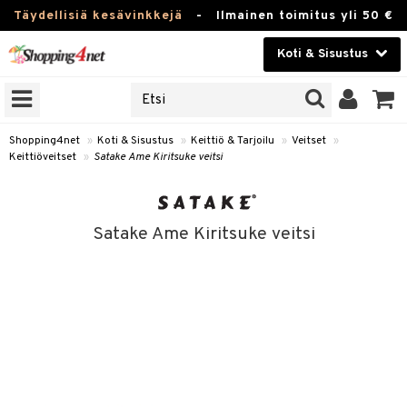
Täydellisiä kesävinkkejä
-
Ilmainen toimitus yli 50 €
Koti & Sisustus
ERKKEJÄ
Kauneudenhoito
JAT
UOTTEITA
Piilolinssit
Shopping4net
»
Koti & Sisustus
»
Keittiö & Tarjoilu
»
Veitset
»
Keittiöveitset
»
Satake Ame Kiritsuke veitsi
Luontaistuotteet
 Tarjoilu
Apteekki
et
Satake Ame Kiritsuke veitsi
 & Karahvit
Fitness
säilytys
Koti & Sisustus
ekstiilit
Lelut, Lapsi & Vauva
välineet
Tuotemerkkejä
oneet
Kampanjat
vi, Tee & Espresso
 Mukit