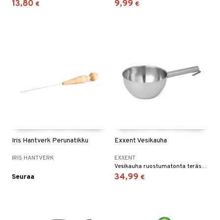
13,80
9,99
€
€
Iris Hantverk Perunatikku
Exxent Vesikauha
IRIS HANTVERK
EXXENT
Vesikauha ruostumatonta terästä - Exxent.
34,99
Seuraa
€