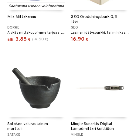
Saatavana useana vaihtoehtona
tyisveitset
& Baaritarvikkeet
Mila Mittakannu
GEO Groddningsburk 0,8
ttiöveitset
ktroniikka
liter
DORRE
GEO
rinta- & Vihannesveitset
one
Älykäs mittakuppimme tarjoaa tarkkuutta jokaiseen reseptiin, tilavuus 0,5-6 dl.
Lasinen idätyspurkki, tai minikasvihuone, on ideaalinen itujen idättämiselle.
3,85
16,90
4,50
alk.
€
(
€
)
€
kkuulaudat
uone
uoneen sisustus
päveitset
one
oneen tarvikkeita
oneen koristelu
tsenteroittimet
a
oneen tekstiilit
 huonekalut
& Saalit
tsisetit
 lamput
tyynyt
tsitarvikkeet
uoneen säilytys
t
it & Koukut
anasetit
uoneen tekstiilit
uotteet
risteet
anat & Tyynyliinat
ttöön
lytys
elu
 tekstiilit
nyt & Peitot
kut
mot & Veistokset
s
iköt & Lyhdyt
tyynyt
 Grillaustarvikkeet
Sataken valurautainen
Mingle Sunartis Digital
nsäilytys & Korit
lot
huonekalut
oneen tekstiilit
timet
iköt & Lyhdyt
mortteli
Lämpömittari keittiöön
spalvelu
SATAKE
MINGLE