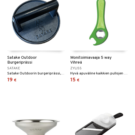
Satake Outdoor
Monitoimiavaaja 5 way
Burgeriprässi
Vihreä
SATAKE
ZYLISS
Satake Outdoorin burgeriprässi, jonka avulla valmistat täydellistä lihaa ja hampurilaisia.
Hyvä apuväline kaikkien pullojen ja purkkien avaamiseen!
19
15
€
€