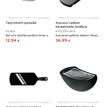
Täyttötratti purkeille
Kyocera Leikkuri
keraamisella terällä ja
säädöllä
KILNER
KYOCERA MITA
Nyt voit täyttää purkkisi ilman sotkua!
Kyoceran palkittu leikkuri. Paras testissä!
12,94
36,99
€
€