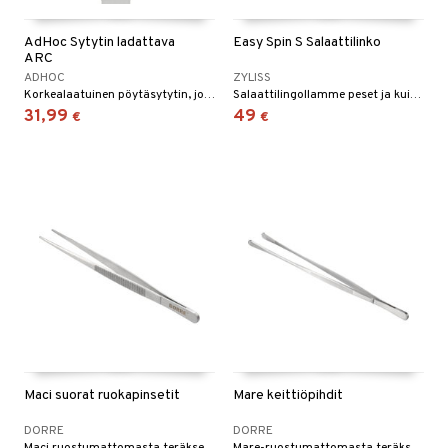
AdHoc Sytytin ladattava
Easy Spin S Salaattilinko
ARC
ADHOC
ZYLISS
Korkealaatuinen pöytäsytytin, jossa on sähköllä luotu valokaari kaasun sijaan, turvallinen ja kätevä vaihtoehto perinteisille malleille.
Salaattilingollamme peset ja kuivaat salaatin sekunneissa.
31,99
49
€
€
Maci suorat ruokapinsetit
Mare keittiöpihdit
DORRE
DORRE