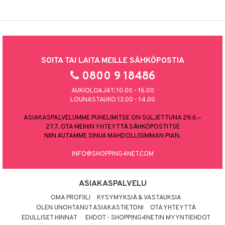
SOITA TAI LAITA MEILLE SÄHKÖPOSTIA
0800 9 18486
AUKIOLOAJAT: 10.00 - 16.00
LOUNASTAUKO 13.00 - 14.00
ASIAKASPALVELUMME PUHELIMITSE ON SULJETTUNA 29.6.–
27.7. OTA MEIHIN YHTEYTTÄ SÄHKÖPOSTITSE
NIIN AUTAMME SINUA MAHDOLLISIMMAN PIAN.
INFO@SHOPPING4NET.COM
ASIAKASPALVELU
OMA PROFIILI
KYSYMYKSIÄ & VASTAUKSIA
OLEN UNOHTANUT ASIAKASTIETONI
OTA YHTEYTTÄ
EDULLISET HINNAT
EHDOT - SHOPPING4NETIN MYYNTIEHDOT