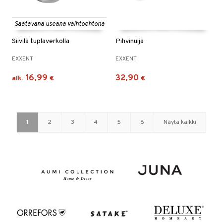
Saatavana useana vaihtoehtona
Siivilä tuplaverkolla
Pihvinuija
EXXENT
EXXENT
16,99
32,90
alk.
€
€
1
2
3
4
5
6
Näytä kaikki