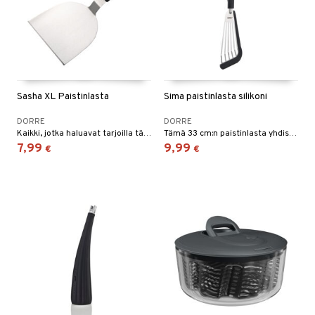
Sasha XL Paistinlasta
Sima paistinlasta silikoni
DORRE
DORRE
Kaikki, jotka haluavat tarjoilla täydellisiä smashburgereita, tarvitsevat kunnollisen paistinlastan tähän tarkoitukseen.
Tämä 33 cm:n paistinlasta yhdistää toiminnallisuuden ja hellävaraisen käsittelyn.
7,99
9,99
€
€