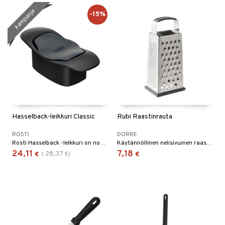
kampanja
-15%
Hasselback-leikkuri Classic
Rubi Raastinrauta
ROSTI
DORRE
Rosti Hasselback -leikkuri on nopea ja tehokas työkalu terävien, säännöllisten viiltojen tekemiseen perunoihin ja muihin juureksiin.
Käytännöllinen nelisivuinen raastinrauta, jossa on erilaisia raastinpintoja juustolle, vihanneksille ja juureksille.
24,11
7,18
28,37
€
(
€
)
€