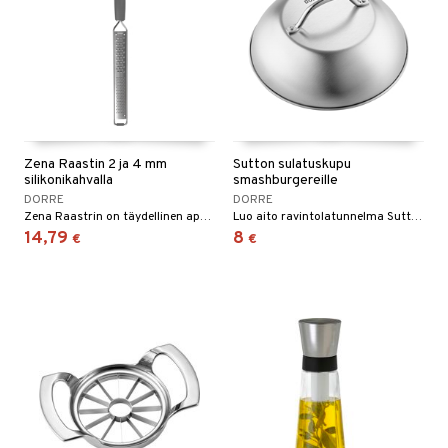
Zena Raastin 2 ja 4 mm
Sutton sulatuskupu
silikonikahvalla
smashburgereille
DORRE
DORRE
Zena Raastrin on täydellinen apuväline kaikenlaiseen raastamiseen parmesaanista sitruunankuoriin.
Luo aito ravintolatunnelma Sutton-sulatuskupilla, joka on täydellinen juuston sulattamiseen smashburgerisi päälle.
14,79
8
€
€