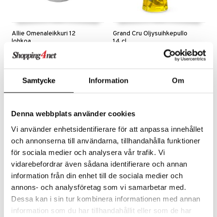
Allie Omenaleikkuri 12
Grand Cru Öljysuihkepullo
lohkoa
14 cl
DORRE
ROSENDAHL
Tee omenoiden jakamisesta helppoa kätevällä omenaleikkurillamme, joka luo 12 täydellistä lohkoa hetkessä!
Kaunis laatuinen lasi, kestävä ja toimiva irrotettava harjatusta teräksestä valmistettu yläosa – ja neljä ikonista uurretta. Uudella Rosendahl Grand Cru -sarjan öljy-/etikkasuihkepullolla on nyt helpompaa kuin koskaan annostella oikea määrä öljyä tai etikkaa ruoanlaitossa.
14
26,77
€
€
Samtycke
Information
Om
Denna webbplats använder cookies
Vi använder enhetsidentifierare för att anpassa innehållet
och annonserna till användarna, tillhandahålla funktioner
för sociala medier och analysera vår trafik. Vi
vidarebefordrar även sådana identifierare och annan
information från din enhet till de sociala medier och
annons- och analysföretag som vi samarbetar med.
Dessa kan i sin tur kombinera informationen med annan
Satake Paistinlasta
Mona Mandolin
information som du har tillhandahållit eller som de har
Pähkinäpuu
vihannesleikkuri