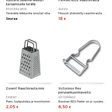
Kyocera Julienne leikkuri
PARMENIDE Raastinrauta
keraamisella terällä
KYOCERA MITA
ALESSI
Terävällä leikkurilla siivutat vihanneksia täydellisesti.
Fiksusti yhdistetty raastinrauta ja kulho. Saatavana useana upeana värinä.
18
Seuraa
€
Exxent Raastinrauta mini
Victorinox Rex
perunankuorimaveitsi
straight
EXXENT
VICTORINOX
Pieni, tyylipuhdas ja monitoiminnallinen raastin ruostumattomasta teräksestä.
Ikoninen REX Peeler on jo vuodesta 1947 alkaen auttanut kotikokkeja työskentelemään nopeasti ja turvallisesti keittiössä.
2,05
8,50
€
€