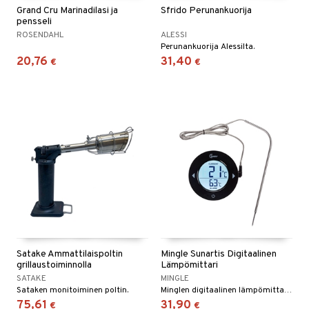
Grand Cru Marinadilasi ja
Sfrido Perunankuorija
pensseli
ROSENDAHL
ALESSI
Perunankuorija Alessilta.
20,76
31,40
€
€
Satake Ammattilaispoltin
Mingle Sunartis Digitaalinen
grillaustoiminnolla
Lämpömittari
SATAKE
MINGLE
Sataken monitoiminen poltin.
Minglen digitaalinen lämpömittari, jossa on kosketusnäyttö.
75,61
31,90
€
€