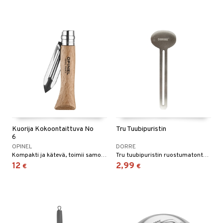
Kuorija Kokoontaittuva No
Tru Tuubipuristin
6
OPINEL
DORRE
Kompakti ja kätevä, toimii samoin kuin taittoveitsi.
Tru tuubipuristin ruostumatonta terästä.
12
2,99
€
€