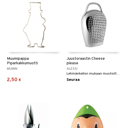
Muumipappa
Juustoraastin Cheese
Piparkakkumuotti
please
MUMIN
ALESSI
Lehmänkellon mukaan muotoiltu juustoraastin 18/10 kiiltävää ruostumatonta terästä.
2,50
Seuraa
€