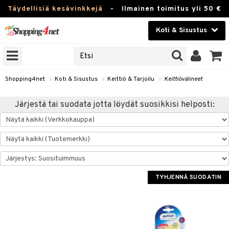
Täydellisiä kesävinkkejä
-
Ilmainen toimitus yli 50 €
Koti & Sisustus
ERKKEJÄ
Kauneudenhoito
JAT
UOTTEITA
Piilolinssit
Shopping4net
»
Koti & Sisustus
»
Keittiö & Tarjoilu
»
Keittiövälineet
Luontaistuotteet
 Tarjoilu
Järjestä tai suodata jotta löydät suosikkisi helposti:
Apteekki
et
 & Karahvit
Fitness
säilytys
Koti & Sisustus
ekstiilit
TYHJENNÄ SUODATIN
Lelut, Lapsi & Vauva
övälineet
Tuotemerkkejä
oneet
Kampanjat
vi, Tee & Espresso
 Mukit