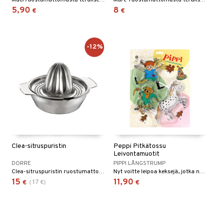
Maci ruostumattomasta teräksestä valmistetut keittiöpihdit tarjoavat tarkan hallinnan keittiössä.
Mare-ruostumattomasta teräksestä valmistetut keittiöpihdit tarjoavat tarkkuutta ja hallintaa sekä paistamiseen että annosteluun.
5,90
8
€
€
-12%
Clea-sitruspuristin
Peppi Pitkätossu
Leivontamuotit
DORRE
PIPPI LÅNGSTRUMP
Clea-sitruspuristin ruostumattomasta teräksestä tarjoaa tehokkaan mehunpuristuksen sitruunasta, limestä ja appelsiinista.
Nyt voitte leipoa keksejä, jotka näyttävät Peppi Pitkätossulta ja hänen ystäviltään!
15
11,90
17
€
(
€
)
€