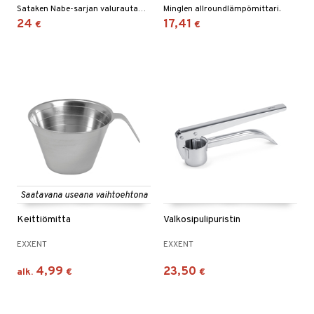
jat
s & Hyllyt
n ruokinta
lot
Sataken Nabe-sarjan valurautamortteli.
Minglen allroundlämpömittari.
ksiä & vastauksia
24
17,41
€
€
al Art
karit & Koukut
ynttilät
mput
tuotetta
ukut
lyt
tolamput
oneen tekstiilit
avälineet
aistus
 verkkokaupasta
näkoristeet
nsäilytys & Korit
tälamput
anasetit
ustarvikkeet
sit
anat & Tyynyliinat
 Peitteet
maelämä
nyt & Peitot
aistus
Saatavana useana vaihtoehtona
Keittiömitta
Valkosipulipuristin
EXXENT
EXXENT
4,99
23,50
alk.
€
€