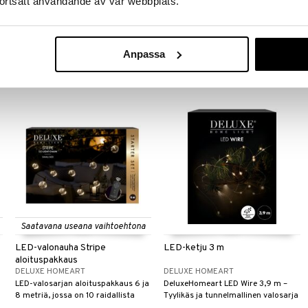
ortsatt användande av vår webbplats.
7,5x10 cm
7,5x12,5 cm
DELUXE HOMEART
DELUXE HOMEART
Tämä LED-loistokynttilä on
Tämä valkoinen LED-kynttilä on
suunniteltu sekä sisä- että
suunniteltu sekä sisä- että
ulkokäyttöön, ja se tarjoaa
ulkokäyttöön ja tarjoaa turvallisen,
Anpassa
14,99
15,99
€
€
turvallisen, pitkäkestoisen
kestävän valonlähteen ilman
valonlähteen ilman avotulta.
avotulta.
Saatavana useana vaihtoehtona
LED-valonauha Stripe
LED-ketju 3 m
aloituspakkaus
DELUXE HOMEART
DELUXE HOMEART
LED-valosarjan aloituspakkaus 6 ja
DeluxeHomeart LED Wire 3,9 m –
8 metriä, jossa on 10 raidallista
Tyylikäs ja tunnelmallinen valosarja
lamppua.
kaikkiin ympäristöihin.