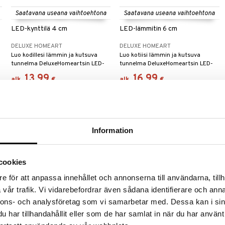
Saatavana useana vaihtoehtona
Saatavana useana vaihtoehtona
LED-kynttilä 4 cm
LED-lämmitin 6 cm
DELUXE HOMEART
DELUXE HOMEART
Luo kodillesi lämmin ja kutsuva
Luo kotiisi lämmin ja kutsuva
tunnelma DeluxeHomeartsin LED-
tunnelma DeluxeHomeartsin LED-
tuikkukynttilöillä.
tuikkukynttilöillä.
13,99
16,99
alk.
€
alk.
€
Information
cookies
e för att anpassa innehållet och annonserna till användarna, tillh
vår trafik. Vi vidarebefordrar även sådana identifierare och anna
nnons- och analysföretag som vi samarbetar med. Dessa kan i sin
Saatavana useana vaihtoehtona
Saatavana useana vaihtoehtona
har tillhandahållit eller som de har samlat in när du har använt
LED-loistokynttilä ulkokäyttöön
LED kynttilä Ulkokäyttöön