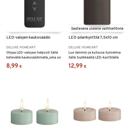
Saatavana useana vaihtoehtona
LED-valojen kaukosäädin
LED-pilarikynttilä 7,5x10 cm
DELUXE HOMEART
DELUXE HOMEART
Ohjaa LED-valojasi helposti tällä
Luo lämmin ja kutsuva tunnelma
kätevällä kaukosäätimellä, joka on
tällä tyylikkäällä LED-kynttilällä
erityisesti suunniteltu
DeluxeHomeartilta.
8,99
12,99
€
€
DeluxeHomeart-valoille.