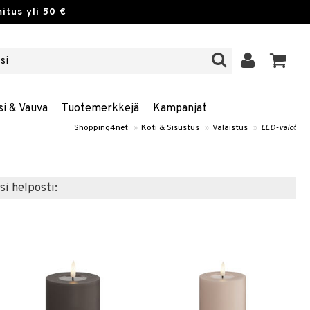
itus yli 50 €
si & Vauva
Tuotemerkkejä
Kampanjat
Shopping4net
»
Koti & Sisustus
»
Valaistus
»
LED-valot
si helposti: