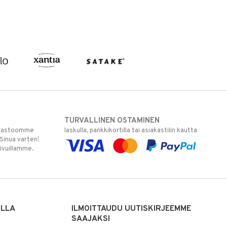
TURVALLINEN OSTAMINEN
varastoomme
laskulla, pankkikortilla tai asiakastilin kautta
 Sinua varten!
sivuillamme.
ILLA
ILMOITTAUDU UUTISKIRJEEMME
SAAJAKSI