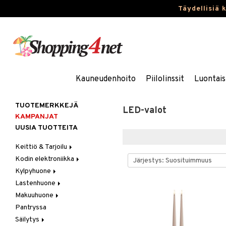
Täydellisiä 
Kauneudenhoito
Piilolinssit
Luontais
TUOTEMERKKEJÄ
LED-valot
KAMPANJAT
UUSIA TUOTTEITA
Keittiö & Tarjoilu
Kodin elektroniikka
Aterimet
Kylpyhuone
Kannut & Karahvit
Ääni
Lastenhuone
Keittiösäilytys
Kylpyhuoneen sisustus
Makuuhuone
Keittiötekstiilit
Kylpyhuoneen tarvikkeita
Kylpyhuoneen koristelu
Pantryssa
Keittiövälineet
Kylpyhuoneen tekstiilit
Lasten huonekalut
Huovat & Saalit
Säilytys
Kodinkoneet
Lasten lamput
Koristetyynyt