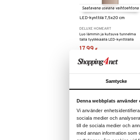
Leipäveitset
Saatavana useana vaihtoehtona
Veitsenteroittimet
LED-kynttilä 7,5x20 cm
Veitsisetit
Veitsitarvikkeet
DELUXE HOMEART
Luo lämmin ja kutsuva tunnelma
tällä tyylikkäällä LED-kynttilällä
DeluxeHomeartilta.
17,99
€
Samtycke
Denna webbplats använder 
Vi använder enhetsidentifierar
sociala medier och analysera 
till de sociala medier och a
Saatavana useana vaihtoehtona
med annan information som du 
LED Kruunukynttilä Shiny 28 cm