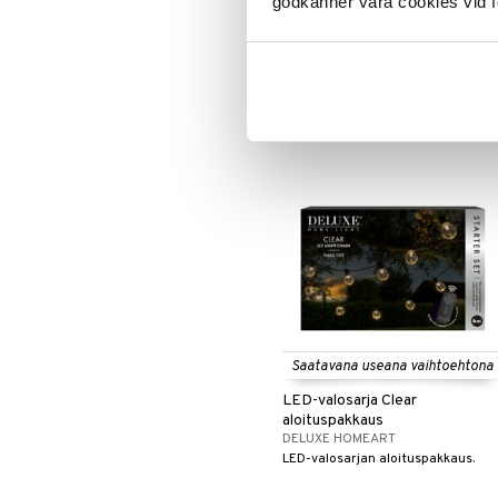
godkänner våra cookies vid f
DELUXE HOMEART
Luo elegantti ja hienostunut
tunnelma näillä kiiltävillä LED-
kynttilöillä.
21,99
alk.
€
Saatavana useana vaihtoehtona
LED-valosarja Clear
aloituspakkaus
DELUXE HOMEART
LED-valosarjan aloituspakkaus.