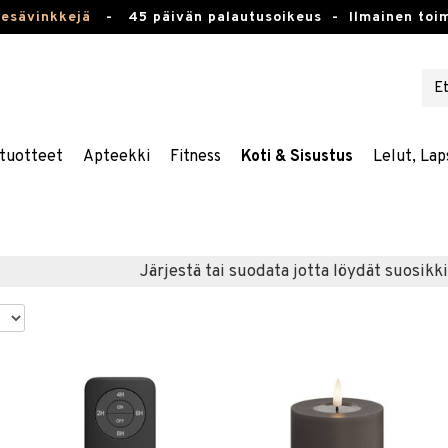
kesävinkkejä
-
45 päivän palautusoikeus -
Ilmainen toim
tuotteet
Apteekki
Fitness
Koti & Sisustus
Lelut, Lap
Järjestä tai suodata jotta löydät suosikki