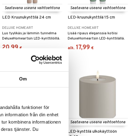
Saatavana useana vaihtoehtona
Saatavana useana vaihtoehtona
LED Kruunukynttilä 24 cm
LED-kruunukynttilä 15 cm
DELUXE HOMEART
DELUXE HOMEART
Luo tyylikäs ja lämmin tunnelma
Lisää ripaus eleganssia kotiisi
DeluxeHomeartsin LED-kynttilöillä.
DeluxeHomeartsin LED-kynttilällä.
20,99
17,99
€
alk.
€
Om
andahålla funktioner för
n information från din enhet
 tur kombinera informationen
Saatavana useana vaihtoehtona
Saatavana useana vaihtoehtona
 deras tjänster. Du
LED-kynttilä ulkokäyttöön
LED-kynttilä ulkokäyttöön