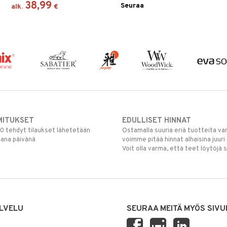
38,99
Seuraa
alk.
€
MITUKSET
EDULLISET HINNAT
00 tehdyt tilaukset lähetetään
Ostamalla suuria eriä tuotteita 
mana päivänä
voimme pitää hinnat alhaisina juuri
Voit olla varma, että teet löytöjä 
LVELU
SEURAA MEITÄ MYÖS SIVU