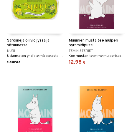
Sardiineja oliiviöljyssä ja
Muumien musta tee mulperi
sitruunassa
pyramidipussi
NURI
TEMINISTERIET
Uskomaton yhdistelmä parasta Nuri-sardiinia ja tuoreinta sitruunaa.
Koe mustan teemme mulperiseoksen maku. Valmistettu valikoidusta mustasta teestä, melonista ja mulperista, tämä tee tarjoaa kevyen ja virkistävän maun.
12,98
Seuraa
€