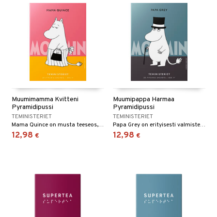
Muumimamma Kvitteni
Muumipappa Harmaa
Pyramidipussi
Pyramidipussi
TEMINISTERIET
TEMINISTERIET
Mama Quince on musta teeseos, johon on lisätty kvitteniä, luonnollista hedelmämakua, joka antaa ihanan makean ja kirpeän maun.
Papa Grey on erityisesti valmistettu luonnollisesti maustettu musta teeseos, jossa on bergamotin hienostunut aromi.
12,98
12,98
€
€