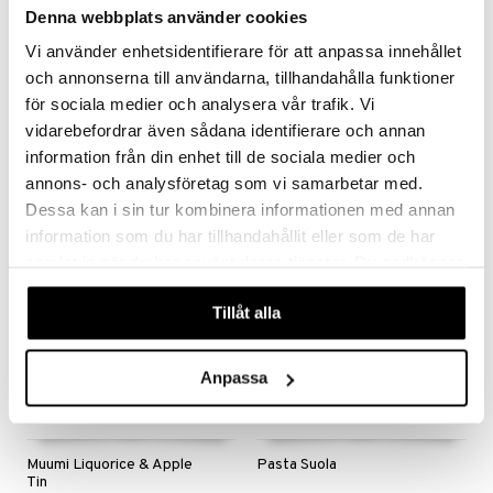
Denna webbplats använder cookies
Vi använder enhetsidentifierare för att anpassa innehållet
Moomin Mama Quince Tin
Moomin Papa Grey Tin
och annonserna till användarna, tillhandahålla funktioner
för sociala medier och analysera vår trafik. Vi
TEMINISTERIET
TEMINISTERIET
vidarebefordrar även sådana identifierare och annan
Mama Quince on musta teesekoitus, jota on täydennetty kvittenillä, luonnollinen hedelmäaromi, joka antaa ihanan makean ja kirpeän maun
Papa Grey on erikoisvalmisteinen, luonnollisesti maustettu musta teesekoitus, jossa on bergamotin herkkä aromi.
16,99
16,99
information från din enhet till de sociala medier och
€
€
annons- och analysföretag som vi samarbetar med.
Dessa kan i sin tur kombinera informationen med annan
information som du har tillhandahållit eller som de har
samlat in när du har använt deras tjänster. Du godkänner
våra cookies vid fortsatt användande av vår webbplats.
Tillåt alla
Anpassa
Muumi Liquorice & Apple
Pasta Suola
Tin