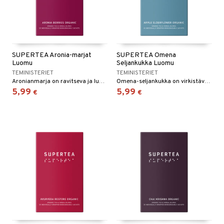
SUPERTEA Aronia-marjat
SUPERTEA Omena
Luomu
Seljankukka Luomu
TEMINISTERIET
TEMINISTERIET
Aronianmarja on ravitseva ja luonnollinen ainesosa, sekoitettuna luomuvihreään teehen, hibiskukseen ja lakritsiin.
Omena-seljankukka on virkistävä ja valmistettu luomuvihreästä teestä yhdistettynä herkulliseen sitruunaruohoon ja lakritsiuutteeseen.
5,99
5,99
€
€