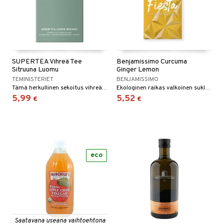
SUPERTEA Vihreä Tee
Benjamissimo Curcuma
Sitruuna Luomu
Ginger Lemon
TEMINISTERIET
BENJAMISSIMO
Tämä herkullinen sekoitus vihreää teetä ja sitruunaruohoa tarjoaa ihanan teen, jossa voit nauttia kahdesta ihanasta mausta.
Ekologinen raikas valkoinen suklaa kurkumalla, inkiväärillä ja hapokkaalla sitruunalla.
5,99
5,52
€
€
eco
Saatavana useana vaihtoehtona