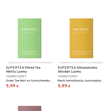
SUPERTEA Vihreä Tee
SUPERTEA Sitruunaruoho
Minttu Luomu
Inkivääri Luomu
TEMINISTERIET
TEMINISTERIET
Green Tea Mint on luomuteesekoitus, joka koostuu korkealaatuisesta vihreästä teestä ja tuoreesta mintusta.
Nauti herkullisesta, luomulaatuisesta kofeiinittomasta yrttiteestä. Sitruunaruoho-inkivääritee on nopea ja helppotekoinen sekoitus sitruunaruohoa ja inkivääriä.
5,99
5,99
€
€