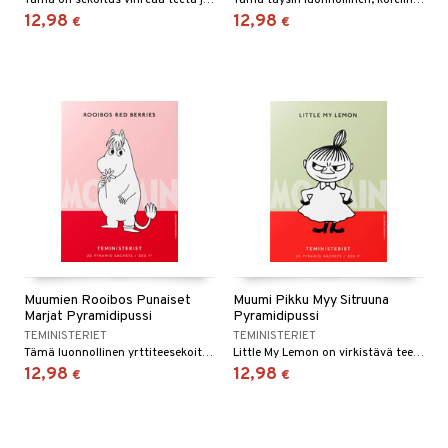
Tämä on sekoitus vihreää teetä ja vadelmaa, joka antaa kirkkaan ja intensiivisen maun.
Tämä täysin luonnollinen, kofeiiniton rooibos-sekoitus sisältää rooibosteetä ja gojimarjoja, mikä antaa rikkaan ja pehmeän teekupin virkistävällä maulla.
12,98
12,98
€
€
Muumien Rooibos Punaiset
Muumi Pikku Myy Sitruuna
Marjat Pyramidipussi
Pyramidipussi
TEMINISTERIET
TEMINISTERIET
Tämä luonnollinen yrttiteesekoitus yhdistää rooiboksen makeisiin ja kirpeisiin punaisten marjojen ja viinimarjojen makuihin tarjoten kofeiinittoman teen, joka antaa maukkaan iskun.
Little My Lemon on virkistävä teeseos, joka on valmistettu vihreästä teestä, inkivääristä ja sitruksisesta sitruunan mausta.
12,98
12,98
€
€