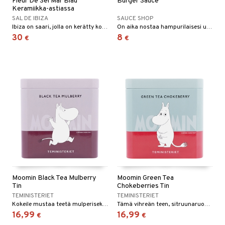
Fleur De Sel Mar Blau
Burger Sauce
Keramiikka-astiassa
SAL DE IBIZA
SAUCE SHOP
Ibiza on saari, jolla on kerätty korkealaatuista merisuolaa yli 2700 vuoden ajan. Tämän saaren "suolojen kuningatar" on fleur de sel - suolan kukka, joka yhdistyy tässä tapauksessa mustaan valkosipuliin.
On aika nostaa hampurilaisesi uudelle tasolle tämän kirpeän, savuisen makuelämyksen avulla.
30
8
€
€
Moomin Black Tea Mulberry
Moomin Green Tea
Tin
Chokeberries Tin
TEMINISTERIET
TEMINISTERIET
Kokeile mustaa teetä mulperisekoituksen maulla.
Tämä vihreän teen, sitruunaruohon ja aronian huolellinen yhdistelmä tarjoaa virkistävän, täyteläisen maun.
16,99
16,99
€
€