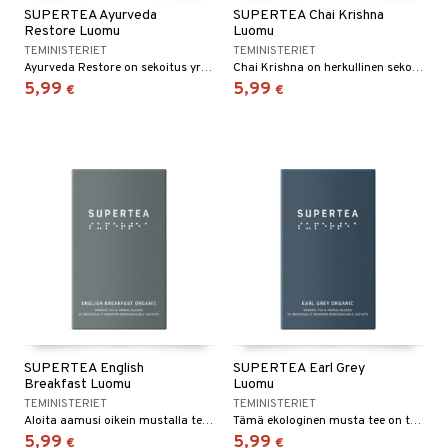
SUPERTEA Ayurveda
SUPERTEA Chai Krishna
Restore Luomu
Luomu
TEMINISTERIET
TEMINISTERIET
Ayurveda Restore on sekoitus yrttiteetä, joka on valmistettu pelkästään luomuraaka-aineista, kuten inkivääristä, kanelista ja kardemummasta.
Chai Krishna on herkullinen sekoitus mustaa teetä, luomuraaka-aineita ja perinteisiä chai-mausteita.
5,99
5,99
€
€
SUPERTEA English
SUPERTEA Earl Grey
Breakfast Luomu
Luomu
TEMINISTERIET
TEMINISTERIET
Aloita aamusi oikein mustalla teellämme.
Tämä ekologinen musta tee on täydellinen tapa tehdä aamuista valoisampia ja iltapäivistä maukkaampia.
5,99
5,99
€
€