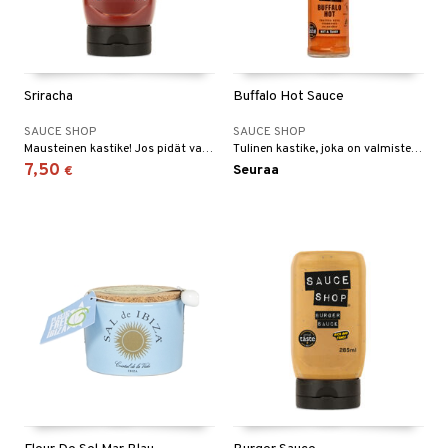
Sriracha
Buffalo Hot Sauce
SAUCE SHOP
SAUCE SHOP
Mausteinen kastike! Jos pidät valkosipulista ja chilistä, on tämä sinua varten.
Tulinen kastike, joka on valmistettu jalapeño- ja habanero-paprikoiden, runsaan voin ja etikan sekoituksesta.
7,50
Seuraa
€