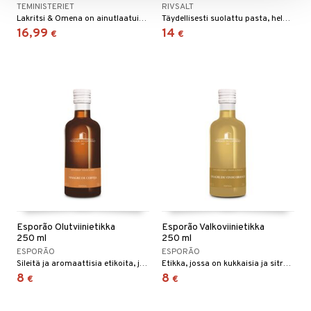
TEMINISTERIET
RIVSALT
Lakritsi & Omena on ainutlaatuisesti luotu sekoitus, joka yhdistää lakritsin rikkaat, maanläheiset sävyt omenan raikkaaseen, rapeaan makuun.
Täydellisesti suolattu pasta, helposti tehty Pastasuolallamme!
16,99
14
€
€
Esporão Olutviinietikka
Esporão Valkoviinietikka
250 ml
250 ml
ESPORÃO
ESPORÃO
Sileitä ja aromaattisia etikoita, joissa on maltaan makuja.
Etikka, jossa on kukkaisia ja sitruksisia sävyjä, joita ranskalaisissa tammitynnyreissä kypsytys vahvistaa.
8
8
€
€