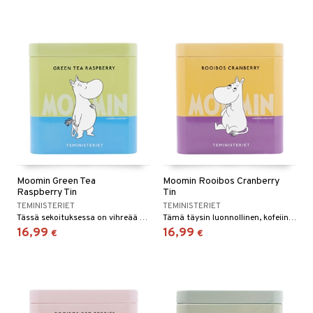
Moomin Green Tea
Moomin Rooibos Cranberry
Raspberry Tin
Tin
TEMINISTERIET
TEMINISTERIET
Tässä sekoituksessa on vihreää teetä ja vadelmaa, jotka antavat kirkkaan ja intensiivisen maun.
Tämä täysin luonnollinen, kofeiiniton rooibos-sekoitus sisältää sekoituksen rooibos-teetä ja goji-marjoja, jotka tarjoavat täyteläisen ja pehmeän kupillisen teetä virkistävällä maulla.
16,99
16,99
€
€