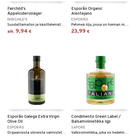
Fairchild's
Esporão Organic
Äppelcidervinäger
Alentejano
FAIRCHILD'S
ESPORÃO
Suodattamaton ja käsittelemätön omenasiiderietikka käsin poimituista, luomulaatuisista omenoista.
Pehmeä öljy, jossa on hieman makeutta ja mausteinen mutta pyöreä jälkimaku.
9,94
23,99
alk.
€
€
Esporão Galega Extra Virgin
Condimento Green Label /
Olive Oil
Balsamviinietikka Igp
ESPORÃO
SAPORE
Orgaanisista oliiveista valmistettu miellyttävä öljy, jossa on hieman makeutta ja pähkinäinen jälkimaku.
Valkoviinietikka, joka on hedelmäinen ja hieman makea.