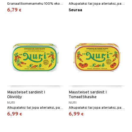
Granaattiomenamehu 100% ekologisista granaattiomenoista.
Alkupalaksi tai jopa ateriaksi, paahtoleivän päällä, voileivslle, gourmet-ruoassa, kesäsalaatissa.
6,79
Seuraa
€
Mausteiset sardiinit I
Mausteiset sardiinit I
Oliiviöljy
Tomaattikasike
NURI
NURI
Alkupalaksi tai jopa ateriaksi, paahtoleivän päällä, voileivälle, gourmet-ruoassa, kesäsalaatissa.
Alkupalaksi tai jopa ateriaksi, paahtoleivän päällä, voileivälle, gourmet-ruoassa, kesäsalaatissa.
6,99
6,99
€
€