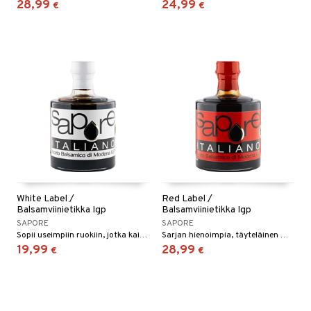
28,99
24,99
€
€
White Label /
Red Label /
Balsamviinietikka Igp
Balsamviinietikka Igp
SAPORE
SAPORE
Sopii useimpiin ruokiin, jotka kaipaavat pientä lisäsävyä, kuten salaattiin ja raakoihin vihanneksiin.
Sarjan hienoimpia, täyteläinen maku, joka sopii sekä suolaisiin että makeisiin ruokiin.
19,99
28,99
€
€