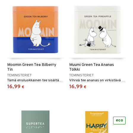
Moomin Green Tea Bilberry
Muumi Green Tea Ananas
Tin
Tölkki
TEMINISTERIET
TEMINISTERIET
Tämä ensiluokkainen tee sisältää luonnosta peräisin olevaa vihreää teetä, mustikkaa, ruiskaunokkia, auringonkukkaa, kehäkukkaa ja ruusun terälehtiä, mikä takaa kasvitieteellisesti monitahoisen makuelämyksen.
Vihreä tee ananas on virkistävä sekoitus, joka yhdistää pehmeän, hienostuneen vihreän teen ja ananaksen trooppisen makeuden.
16,99
16,99
€
€
eco