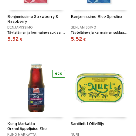
tyisveitset
& Baaritarvikkeet
Benjamissimo Strawberry &
Benjamissimo Blue Spirulina
ttiöveitset
Raspberry
BENJAMISSIMO
BENJAMISSIMO
rinta- & Vihannesveitset
Täyteläinen ja kermainen suklaa makeilla mansikoilla ja raikkailla vadelmilla, kauniin vaaleanpunaisella värillä.
Täyteläinen ja kermainen suklaa, jossa on runsaasti kaakaovoita ja kookoskermaa, rikastettuna sinisellä spirulina-uutteella ja merisuolalla.
5,52
5,52
€
€
kkuulaudat
päveitset
tsenteroittimet
tsisetit
eco
tsitarvikkeet
Kung Markatta
Sardiinit I Oliiviöljy
Granatäppeljuice Eko
KUNG MARKATTA
NURI