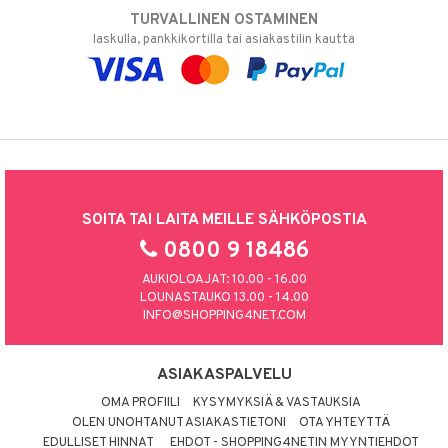
TURVALLINEN OSTAMINEN
laskulla, pankkikortilla tai asiakastilin kautta
SOITA TAI LAITA MEILLE SÄHKÖPOSTIA
0800 9 18486
AUKIOLOAJAT: 10.00 - 16.00
LOUNASTAUKO 13.00 - 14.00
INFO@SHOPPING4NET.COM
ASIAKASPALVELU
OMA PROFIILI
KYSYMYKSIÄ & VASTAUKSIA
OLEN UNOHTANUT ASIAKASTIETONI
OTA YHTEYTTÄ
EDULLISET HINNAT
EHDOT - SHOPPING4NETIN MYYNTIEHDOT