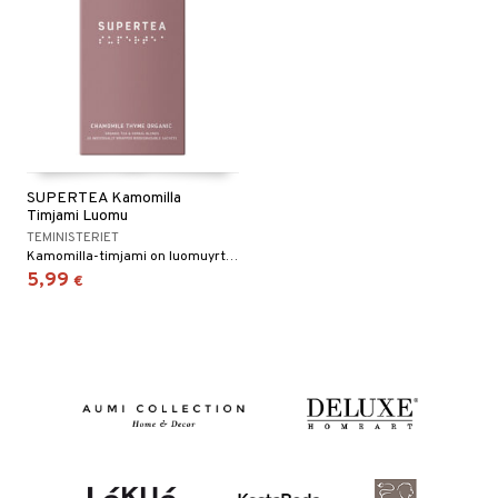
SUPERTEA Kamomilla
Timjami Luomu
TEMINISTERIET
Kamomilla-timjami on luomuyrttitee, joka on valmistettu ainutlaatuisesta kamomillan ja timjamin sekoituksesta luonnollisen ja rauhoittavan maun saavuttamiseksi.
5,99
€