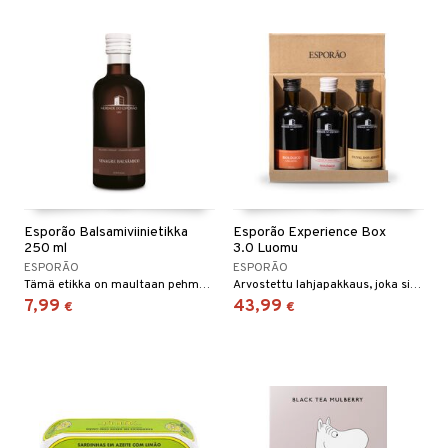
Esporão Balsamiviinietikka
Esporão Experience Box
250 ml
3.0 Luomu
ESPORÃO
ESPORÃO
Tämä etikka on maultaan pehmeä ja makeahko, ja siinä on puun tuoksu. Sitä on kypsytetty 24 kuukautta.
Arvostettu lahjapakkaus, joka sisältää kaksi erilaista luomuoliiviöljyä, joilla on kaksi erilaista luonnetta, sekä yhden luomupunaviinietikan.
7,99
43,99
€
€