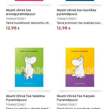
Muumi vihreä tee
Muumi vihreä tee mustikka
aroniapyramidipussi
pyramidipussi
TEMINISTERIET
TEMINISTERIET
Tämä huolellisesti sekoitettu vihreän teen, sitruunaruohon ja aronian yhdistelmä tarjoaa virkistävän, rikkaan maun.
Tämä premium-tee sisältää luonnollisesti valmistettua vihreää teetä, mustikoita, ruiskukkia, auringonkukkia, kehäkukkia ja ruusun terälehtiä tarjoten kasvitieteellisesti monimutkaisen makuelämyksen.
12,98
12,98
€
€
Muumi Vihreä Tee Vadelma
Muumi Vihreä Tee Karpalo
Pyramidipussi
Pyramidipussi
TEMINISTERIET
TEMINISTERIET