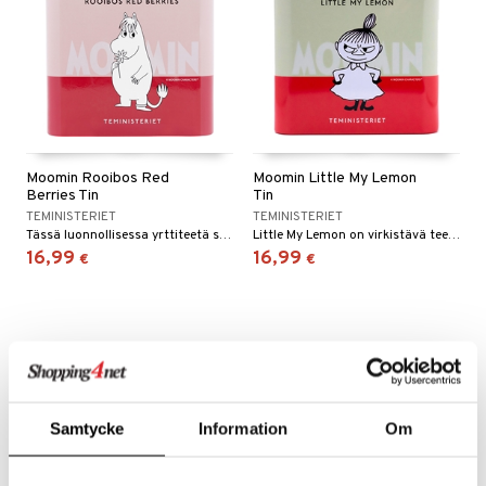
Moomin Rooibos Red
Moomin Little My Lemon
Berries Tin
Tin
TEMINISTERIET
TEMINISTERIET
Tässä luonnollisessa yrttiteetä sisältävässä sekoituksessa rooibos-tee yhdistyy punaisten marjojen ja herukoiden makeaan ja kirpeään makuun
Little My Lemon on virkistävä teesekoitus, joka on valmistettu vihreästä teestä, inkivääristä ja sitruksisesta sitruunan mausta
16,99
16,99
€
€
Samtycke
Information
Om