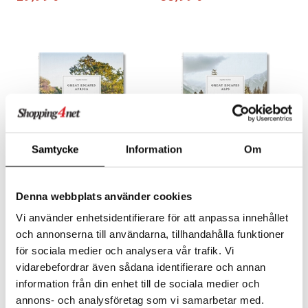
Samtycke
Information
Om
Great Escapes Africa. The
Great Escapes Alps. The
Denna webbplats använder cookies
Hotel Book
Hotel Book
TASCHEN
TASCHEN
Vi använder enhetsidentifierare för att anpassa innehållet
Matkusta pitkin ja poikin Afrikkaa tämän päivitetyn oppaan avulla, joka esittelee maanosan kauneimmat hotellit.
Kukkivia rinteitä ja solisevia niittyjä. Jäisiä jäätiköitä ja majesteettisia huippuja. Alpit ovat aina herättäneet ihailua koskemattoman luonnonkauneutensa vuoksi.
och annonserna till användarna, tillhandahålla funktioner
59
57,99
€
€
för sociala medier och analysera vår trafik. Vi
vidarebefordrar även sådana identifierare och annan
information från din enhet till de sociala medier och
annons- och analysföretag som vi samarbetar med.