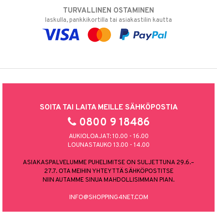
TURVALLINEN OSTAMINEN
laskulla, pankkikortilla tai asiakastilin kautta
SOITA TAI LAITA MEILLE SÄHKÖPOSTIA
0800 9 18486
AUKIOLOAJAT: 10.00 - 16.00
LOUNASTAUKO 13.00 - 14.00
ASIAKASPALVELUMME PUHELIMITSE ON SULJETTUNA 29.6.–
27.7. OTA MEIHIN YHTEYTTÄ SÄHKÖPOSTITSE
NIIN AUTAMME SINUA MAHDOLLISIMMAN PIAN.
INFO@SHOPPING4NET.COM