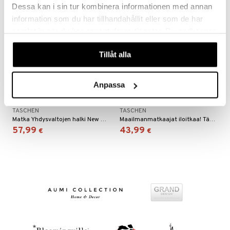
Dessa kan i sin tur kombinera informationen med annan
information som du har tillhandahållit eller som de har
samlat in när du har använt deras tjänster. Du godkänner
våra cookies vid fortsatt användande av vår webbplats.
Tillåt alla
Anpassa
Great Escapes USA. The
The New York Times 36
Hotel Book
Hours World
TASCHEN
TASCHEN
Matka Yhdysvaltojen halki New Mexicon aavikkovuorilta Mainen rannikolle vie sinut legendaarisiin maisemiin, joissa on paljon upeita hotelleja.
Maailmanmatkaajat iloitkaa! Tämä päivitetty painos kokoaa yhteen The New York Timesin matkasarjojen parhaimmiston.
57,99
43,99
€
€