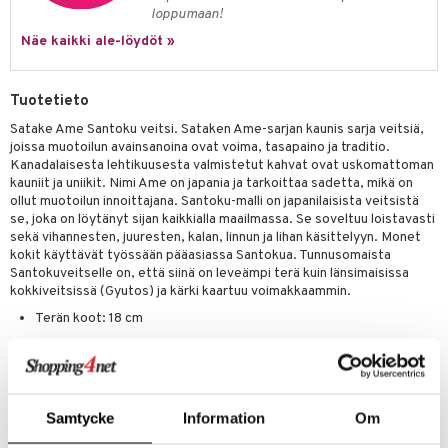
one
oneen tarvikkeita
oneen koristelu
loppumaan!
a
oneen tekstiilit
 huonekalut
& Saalit
Näe kaikki ale-löydöt »
 lamput
tyynyt
Tuotetieto
uoneen säilytys
t
it & Koukut
Satake Ame Santoku veitsi. Sataken Ame-sarjan kaunis sarja veitsiä,
anasetit
uoneen tekstiilit
uotteet
risteet
joissa muotoilun avainsanoina ovat voima, tasapaino ja traditio.
Kanadalaisesta lehtikuusesta valmistetut kahvat ovat uskomattoman
anat & Tyynyliinat
ttöön
lytys
elu
 tekstiilit
kauniit ja uniikit. Nimi Ame on japania ja tarkoittaa sadetta, mikä on
ollut muotoilun innoittajana. Santoku-malli on japanilaisista veitsistä
nyt & Peitot
kut
mot & Veistokset
s
iköt & Lyhdyt
tyynyt
 Grillaustarvikkeet
se, joka on löytänyt sijan kaikkialla maailmassa. Se soveltuu loistavasti
sekä vihannesten, juuresten, kalan, linnun ja lihan käsittelyyn. Monet
nsäilytys & Korit
lot
huonekalut
oneen tekstiilit
 & hyönteissuoja
iköt & Lyhdyt
kokit käyttävät työssään pääasiassa Santokua. Tunnusomaista
spalvelu
Santokuveitselle on, että siinä on leveämpi terä kuin länsimaisissa
jat
s & Hyllyt
timet
lot
kokkiveitsissä (Gyutos) ja kärki kaartuu voimakkaammin.
ksiä & vastauksia
al Art
karit & Koukut
ynttilät
n ruokinta
mput
Terän koot: 18 cm
tuotetta
Materiaali: Viisi kerrosta käsin kiillotettua AUS10-terästä, Bolster
ukut
lyt
tolamput
oneen tekstiilit
aistus
& terän päätyosa ruostumatonta terästä, Kahva kanadalaista
 verkkokaupasta
näkoristeet
lehtikuusta
nsäilytys & Korit
tälamput
anasetit
avälineet
ustarvikkeet
Muuta
sit
Samtycke
Information
Om
anat & Tyynyliinat
 Peitteet
Bestikserien Tuva blev udviklet af Per Finne og vandt i 2009 to