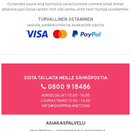
Ostamalla suuria eriä tuotteita varastoomme voimme pitää hinnat
alhaisina juuri Sinua varten! Voit olla varma, että teet löytöjä sivuillamme.
TURVALLINEN OSTAMINEN
laskulla, pankkikortilla tai asiakastilin kautta
SOITA TAI LAITA MEILLE SÄHKÖPOSTIA
0800 9 18486
AUKIOLOAJAT: 10.00 - 16.00
LOUNASTAUKO 13.00 - 14.00
INFO@SHOPPING4NET.COM
ASIAKASPALVELU