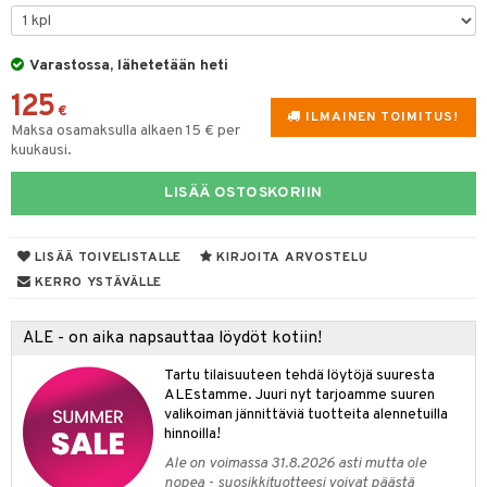
tyisveitset
Varastossa, lähetetään heti
ttiöveitset
125
rinta- & Vihannesveitset
€
ILMAINEN TOIMITUS!
Maksa osamaksulla alkaen 15 € per
kkuulaudat
kuukausi.
päveitset
LISÄÄ OSTOSKORIIN
tsenteroittimet
tsisetit
LISÄÄ TOIVELISTALLE
KIRJOITA ARVOSTELU
KERRO YSTÄVÄLLE
tsitarvikkeet
& Baaritarvikkeet
ALE - on aika napsauttaa löydöt kotiin!
ktroniikka
Tartu tilaisuuteen tehdä löytöjä suuresta
ALEstamme. Juuri nyt tarjoamme suuren
one
valikoiman jännittäviä tuotteita alennetuilla
hinnoilla!
uone
uoneen sisustus
Ale on voimassa 31.8.2026 asti mutta ole
nopea - suosikkituotteesi voivat päästä