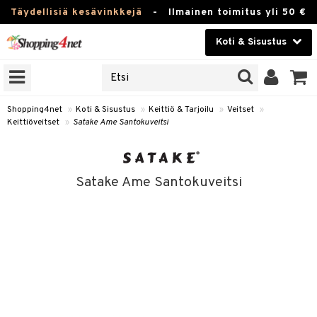
Täydellisiä kesävinkkejä
-
Ilmainen toimitus yli 50 €
Koti & Sisustus
ERKKEJÄ
Kauneudenhoito
JAT
UOTTEITA
Piilolinssit
Shopping4net
»
Koti & Sisustus
»
Keittiö & Tarjoilu
»
Veitset
»
Keittiöveitset
»
Satake Ame Santokuveitsi
Luontaistuotteet
 Tarjoilu
Apteekki
et
Satake Ame Santokuveitsi
 & Karahvit
Fitness
säilytys
Koti & Sisustus
ekstiilit
Lelut, Lapsi & Vauva
välineet
Tuotemerkkejä
oneet
Kampanjat
vi, Tee & Espresso
 Mukit