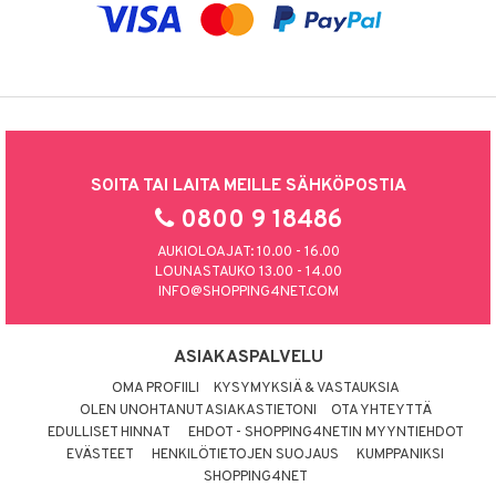
SOITA TAI LAITA MEILLE SÄHKÖPOSTIA
0800 9 18486
AUKIOLOAJAT: 10.00 - 16.00
LOUNASTAUKO 13.00 - 14.00
INFO@SHOPPING4NET.COM
ASIAKASPALVELU
OMA PROFIILI
KYSYMYKSIÄ & VASTAUKSIA
OLEN UNOHTANUT ASIAKASTIETONI
OTA YHTEYTTÄ
EDULLISET HINNAT
EHDOT - SHOPPING4NETIN MYYNTIEHDOT
EVÄSTEET
HENKILÖTIETOJEN SUOJAUS
KUMPPANIKSI
SHOPPING4NET