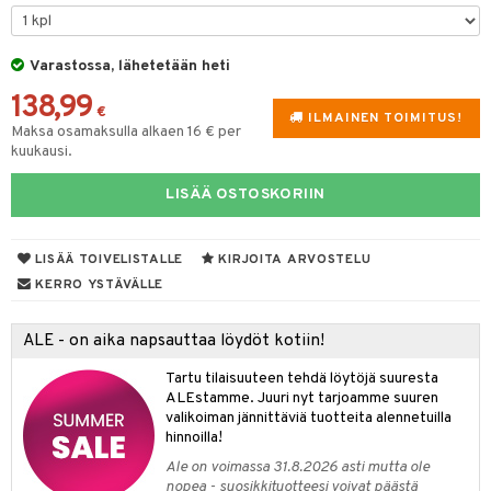
tyisveitset
Varastossa, lähetetään heti
ttiöveitset
138,99
rinta- & Vihannesveitset
€
ILMAINEN TOIMITUS!
Maksa osamaksulla alkaen 16 € per
kkuulaudat
kuukausi.
päveitset
LISÄÄ OSTOSKORIIN
tsenteroittimet
tsisetit
LISÄÄ TOIVELISTALLE
KIRJOITA ARVOSTELU
KERRO YSTÄVÄLLE
tsitarvikkeet
& Baaritarvikkeet
ALE - on aika napsauttaa löydöt kotiin!
ktroniikka
Tartu tilaisuuteen tehdä löytöjä suuresta
ALEstamme. Juuri nyt tarjoamme suuren
one
valikoiman jännittäviä tuotteita alennetuilla
hinnoilla!
uone
uoneen sisustus
Ale on voimassa 31.8.2026 asti mutta ole
nopea - suosikkituotteesi voivat päästä