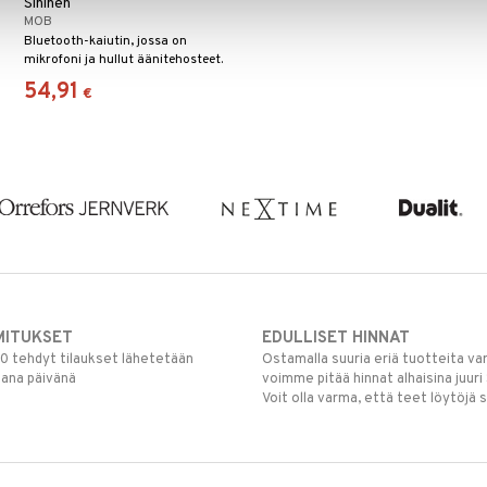
Sininen
MOB
Bluetooth-kaiutin, jossa on
mikrofoni ja hullut äänitehosteet.
54,91
€
MITUKSET
EDULLISET HINNAT
00 tehdyt tilaukset lähetetään
Ostamalla suuria eriä tuotteita 
mana päivänä
voimme pitää hinnat alhaisina juuri
Voit olla varma, että teet löytöjä 