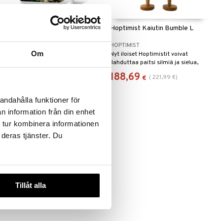
Junglebox Soittorasia Maliau
Hoptimist Kaiutin Bumble L
RELAXOUND
HOPTIMIST
Om
Koskematon luonto puhtaimmassa
Nyt iloiset Hoptimistit voivat
muodossaan. Kaunis aihe on
ilahduttaa paitsi silmiä ja sielua,
kunnianosoitus legendaariselle
myös korvia.
52
188,69
(
221,99
€
)
€
€
Maliau Basinille, maagiselle paikalle
Malesian Sabahin osavaltiossa.
Sademetsäreservaatissa elää
andahålla funktioner för
monia harvinaisia kasveja ja
n information från din enhet
eläimiä.
 tur kombinera informationen
 deras tjänster. Du
Tillåt alla