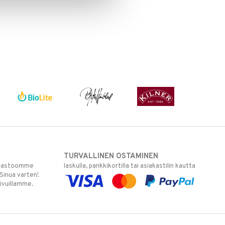
TURVALLINEN OSTAMINEN
varastoomme
laskulla, pankkikortilla tai asiakastilin kautta
 Sinua varten!
sivuillamme.