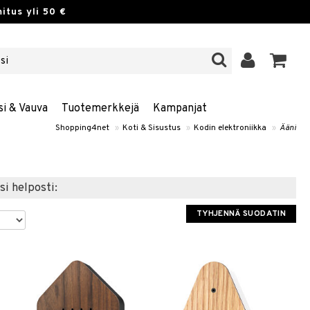
itus yli 50 €
si & Vauva
Tuotemerkkejä
Kampanjat
Shopping4net
»
Koti & Sisustus
»
Kodin elektroniikka
»
Ääni
si helposti:
TYHJENNÄ SUODATIN