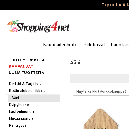
Täydellisiä 
Kauneudenhoito
Piilolinssit
Luontais
TUOTEMERKKEJÄ
Ääni
KAMPANJAT
UUSIA TUOTTEITA
Keittiö & Tarjoilu
Kodin elektroniikka
Aterimet
Kannut & Karahvit
Ääni
Keittiösäilytys
Kylpyhuone
Keittiötekstiilit
Lastenhuone
Kylpyhuoneen sisustus
Keittiövälineet
Makuuhuone
Kylpyhuoneen tarvikkeita
Kylpyhuoneen koristelu
Kodinkoneet
Pantryssa
Kylpyhuoneen tekstiilit
Lasten huonekalut
Huovat & Saalit