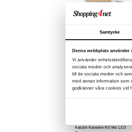
Leipäveitset
Veitsenteroittimet
Junglebox Soittorasia
Veitsisetit
Veitsitarvikkeet
RELAXOUND
Samtycke
Tervetuloa viidakkoon Relaxoundsi
soittorasian Jungleboxin kanssa!
Eksoottinen paikka, jossa on
59
€
häikäiseviä eläimiä ja reheviä
Denna webbplats använder 
kukkia, jotka odottavat vain, että
löydät ne.
Vi använder enhetsidentifierar
sociala medier och analysera 
till de sociala medier och a
med annan information som du 
godkänner våra cookies vid f
Kaiutin Karaoke Kit Mic LED