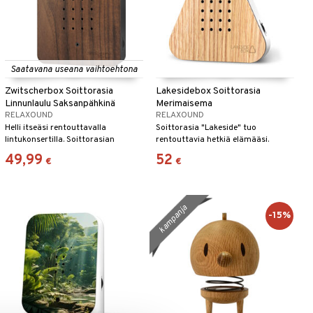
Saatavana useana vaihtoehtona
Zwitscherbox Soittorasia
Lakesidebox Soittorasia
Linnunlaulu Saksanpähkinä
Merimaisema
RELAXOUND
RELAXOUND
Helli itseäsi rentouttavalla
Soittorasia "Lakeside" tuo
lintukonsertilla. Soittorasian
rentouttavia hetkiä elämääsi.
luonnolliset äänet luovat ilmapiirin,
Rauhoittavat luonnonäänet vievät
49,99
52
€
€
joka saa sinut rentoutumaan.
sinut idylliselle metsäjärvelle:
soliseva vesi, visertävät linnut,
sirittävät sirkat.
kampanja
-15%