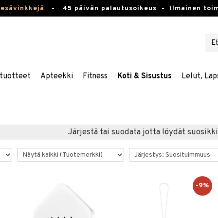
kesävinkkejä
-
45 päivän palautusoikeus -
Ilmainen toim
tuotteet
Apteekki
Fitness
Koti & Sisustus
Lelut, Lap
Järjestä tai suodata jotta löydät suosikki
-9%