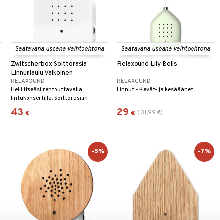
Saatavana useana vaihtoehtona
Saatavana useana vaihtoehtona
Zwitscherbox Soittorasia
Relaxound Lily Bells
Linnunlaulu Valkoinen
RELAXOUND
RELAXOUND
Helli itseäsi rentouttavalla
Linnut - Kevät- ja kesääänet
lintukonsertilla. Soittorasian
,
luonnolliset äänet luovat ilmapiirin,
43
29
(
31,99
€
)
€
€
joka saa sinut rentoutumaan.
-5%
-7%