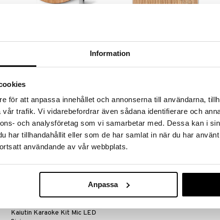
Oceanbox Soittorasia Meriäänet
Heidibox Soittorasia Alpit
RELAXOUND
RELAXOUND
Information
n
Soittorasia "Ocean" tarjoaa sinulle
Soittorasia, jossa on Alppien
luonnollisen äänikokemuksen, joka
ympäristön ääniä. Kolmen minuutin
vie sinut rannalle. Soittamalla
ajan olet vaikuttavien huippujen,
54
80
(
56,99
€
)
(
85,99
€
)
€
€
rauhoittavaa aaltojen liplatusta
vehreiden vuoristoniittyjen ja
cookies
voit rentoutua ja tuntea täydellistä
ihanan raikkaan vuoristoilman
vapautta.
ympäröimänä.
e för att anpassa innehållet och annonserna till användarna, tillh
vår trafik. Vi vidarebefordrar även sådana identifierare och anna
nnons- och analysföretag som vi samarbetar med. Dessa kan i sin
har tillhandahållit eller som de har samlat in när du har använt
ortsatt användande av vår webbplats.
Anpassa
Kaiutin Karaoke Kit Mic LED