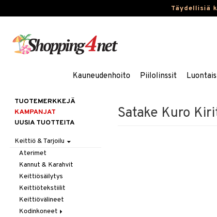
Täydellisiä 
Kauneudenhoito
Piilolinssit
Luontais
TUOTEMERKKEJÄ
Satake Kuro Kiri
KAMPANJAT
UUSIA TUOTTEITA
Keittiö & Tarjoilu
Aterimet
Kannut & Karahvit
Keittiösäilytys
Keittiötekstiilit
Keittiövälineet
Kodinkoneet