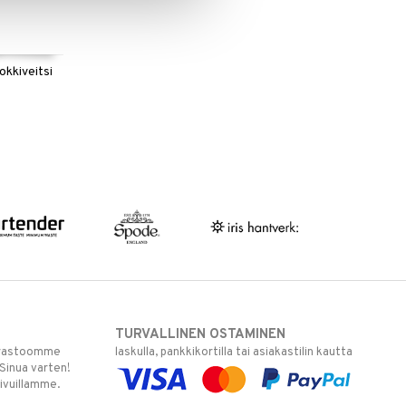
kkiveitsi
TURVALLINEN OSTAMINEN
varastoomme
laskulla, pankkikortilla tai asiakastilin kautta
 Sinua varten!
sivuillamme.