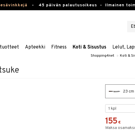
kesävinkkejä
-
45 päivän palautusoikeus -
Ilmainen toim
tuotteet
Apteekki
Fitness
Koti & Sisustus
Lelut, Lap
Shopping4net
»
Koti & S
tsuke
23 cm 
155
€
Maksa osamaksul