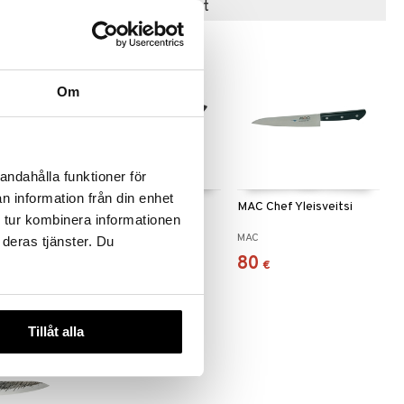
Suositut tuotteet
Om
andahålla funktioner för
n information från din enhet
nen
Akira Kiinalainen
MAC Chef Yleisveitsi
 tur kombinera informationen
Lihaveitsi 17 cm
DORRE
MAC
 deras tjänster. Du
12,89
80
€
€
Tillåt alla