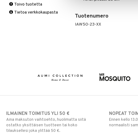
Toivo tuotetta
Matot
Puutarhavälineet
Valaistustarvikkeet
Seinäkoristeet
Piensäilytys & Korit
Lakanasetit
Pöytälamput
Tietoa verkkokaupasta
Viltit & Peitteet
Ruukut
Vaasit
Lakanat & Tyynyliinat
Tuotenumero
Ulkoilmaelämä
Tyynyt & Peitot
IAW50-23-XX
Ulkovalaistus
ILMAINEN TOIMITUS YLI 50 €
NOPEAT TOI
Aina maksuton vaihtoehto, huolimatta siitä
Ennen kello 13.
ostatko yksittäisen tuotteen tai koko
normaalisti sa
tilauksellesi joka ylittää 50 €.