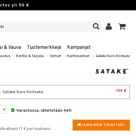
itus yli 50 €
si & Vauva
Tuotemerkkejä
Kampanjat
isustus
»
Keittiö & Tarjoilu
»
Veitset
»
Keittiöveitset
»
Satake Kuro Kiritsuke
155 €
- Satake Kuro Kiritsuke
Varastossa, lähetetään heti
ILMAINEN TOIMITUS!
la alkaen 17 € per kuukausi.