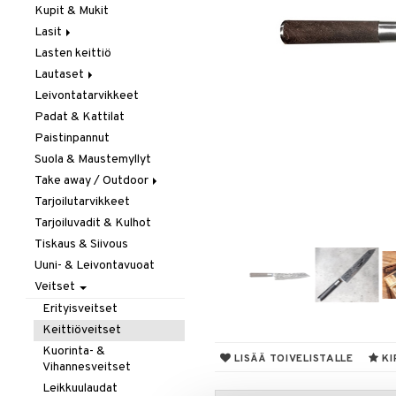
Kupit & Mukit
Kahvi, Tee & Espresso
Lasit
Leivänpaahtimet
Lasten keittiö
Mixerit &
Juoma- & Cocktailasit
Sähkövatkaimet
Lautaset
Juomalasit
Muut koneet
Leivontatarvikkeet
Olutlasit
Asetit
Vedenkeittimet
Padat & Kattilat
Shamppanjalasit
Ruokalautaset
Paistinpannut
Snapsi- & Aveclasit
Syvät lautaset
Suola & Maustemyllyt
Viinilasit
Take away / Outdoor
Whiskey- & Konjakkilasit
Tarjoilutarvikkeet
Eväslaatikot
Tarjoiluvadit & Kulhot
Pullot
Tiskaus & Siivous
Termoskannut
Uuni- & Leivontavuoat
Termosmukit
Veitset
Erityisveitset
Keittiöveitset
Kuorinta- &
LISÄÄ TOIVELISTALLE
KI
Vihannesveitset
Leikkuulaudat