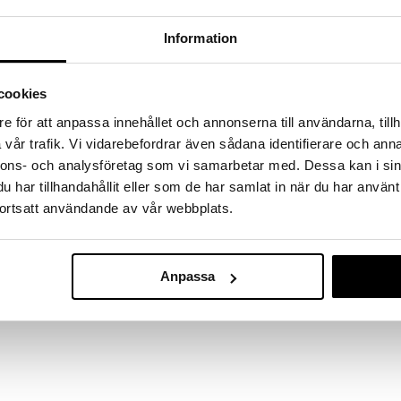
massa 31.8.2026 asti mutta ole nopea -
otteesi voivat päästä loppumaan!
Information
i ale-löydöt »
cookies
MAC Kokkiveit
isessa kokkiveitsessä on syvänteet, mikä tekee
e för att anpassa innehållet och annonserna till användarna, tillh
una, kurkku sekä vastaavat irtoavat helpommin
MAC
vår trafik. Vi vidarebefordrar även sådana identifierare och anna
kerros erittäin kovaa terästä sisältäen molybdeenia,
125,99
nnons- och analysföretag som vi samarbetar med. Dessa kan i sin
ee pinnasta ruostumattoman ja erityisen
€
Pro-sarjaan (nimeltään myös Mighty).
har tillhandahållit eller som de har samlat in när du har använt
ortsatt användande av vår webbplats.
Anpassa