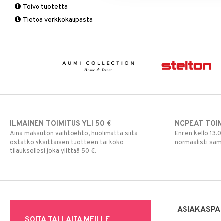
Toivo tuotetta
Matot
Puutarhavälineet
Valaistustarvikkeet
Seinäkoristeet
Piensäilytys & Korit
Lakanasetit
Pöytälamput
Tietoa verkkokaupasta
Viltit & Peitteet
Ruukut
Vaasit
Lakanat & Tyynyliinat
Ulkoilmaelämä
Tyynyt & Peitot
Ulkovalaistus
ILMAINEN TOIMITUS YLI 50 €
NOPEAT TOI
Aina maksuton vaihtoehto, huolimatta siitä
Ennen kello 13.
ostatko yksittäisen tuotteen tai koko
normaalisti sa
tilauksellesi joka ylittää 50 €.
ASIAKASPA
SOITA TAI LAITA MEILLE