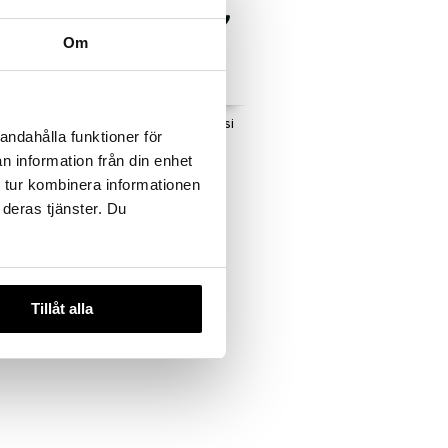
Om
si
MAC Mighty Kokkiveitsi
andahålla funktioner för
MAC
n information från din enhet
198,99
 tur kombinera informationen
€
 deras tjänster. Du
Tillåt alla