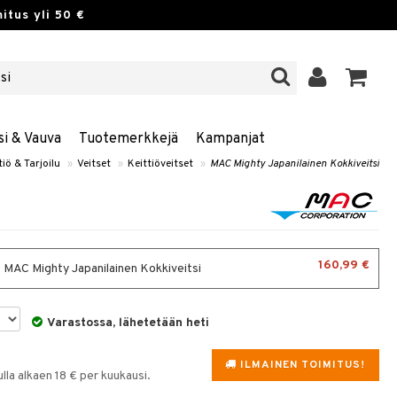
itus yli 50 €
si & Vauva
Tuotemerkkejä
Kampanjat
tiö & Tarjoilu
»
Veitset
»
Keittiöveitset
»
MAC Mighty Japanilainen Kokkiveitsi
160,99 €
- MAC Mighty Japanilainen Kokkiveitsi
Varastossa, lähetetään heti
ILMAINEN TOIMITUS!
la alkaen 18 € per kuukausi.