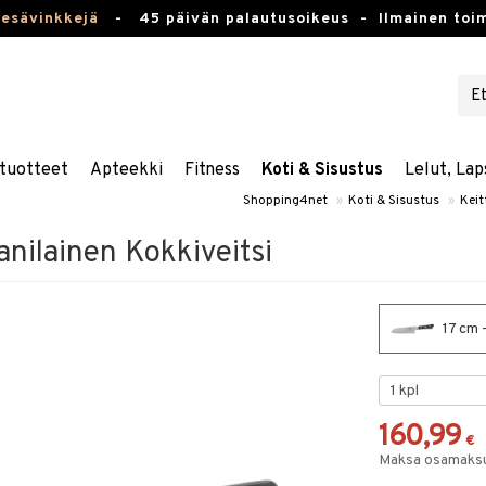
kesävinkkejä
-
45 päivän palautusoikeus -
Ilmainen toim
tuotteet
Apteekki
Fitness
Koti & Sisustus
Lelut, Lap
Shopping4net
»
Koti & Sisustus
»
Keit
nilainen Kokkiveitsi
17 cm 
160,99
€
Maksa osamaksul