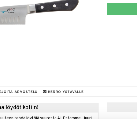
RJOITA ARVOSTELU
KERRO YSTÄVÄLLE
a löydöt kotiin!
isuuteen tehdä löytöjä suuresta ALEstamme. Juuri
mme suuren valikoiman jännittäviä tuotteita
a hinnoilla!