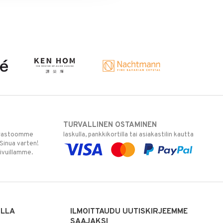
TURVALLINEN OSTAMINEN
varastoomme
laskulla, pankkikortilla tai asiakastilin kautta
 Sinua varten!
sivuillamme.
ILLA
ILMOITTAUDU UUTISKIRJEEMME
SAAJAKSI