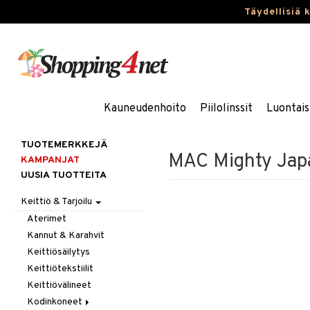
Täydellisiä 
Kauneudenhoito
Piilolinssit
Luontais
TUOTEMERKKEJÄ
MAC Mighty Japa
KAMPANJAT
UUSIA TUOTTEITA
Keittiö & Tarjoilu
Aterimet
Kannut & Karahvit
Keittiösäilytys
Keittiötekstiilit
Keittiövälineet
Kodinkoneet