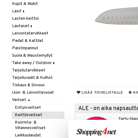
Kupit & Mukit
Kahvi, Tee & Espresso
Lasit
Leivänpaahtimet
Lasten keittiö
Mixerit &
Juoma- & Cocktailasit
Sähkövatkaimet
Lautaset
Juomalasit
Muut koneet
Leivontatarvikkeet
Olutlasit
Asetit
Vedenkeittimet
Padat & Kattilat
Shamppanjalasit
Ruokalautaset
Paistinpannut
Snapsi- & Aveclasit
Syvät lautaset
Suola & Maustemyllyt
Viinilasit
Take away / Outdoor
Whiskey- & Konjakkilasit
Tarjoilutarvikkeet
Eväslaatikot
Tarjoiluvadit & Kulhot
Pullot
Tiskaus & Siivous
Termoskannut
Uuni- & Leivontavuoat
Termosmukit
LISÄÄ TOIVELISTALLE
KI
Veitset
Erityisveitset
ALE - on aika napsautta
Keittiöveitset
Tartu tila
Kuorinta- &
nyt tarjoa
Vihannesveitset
alennetuill
Leikkuulaudat