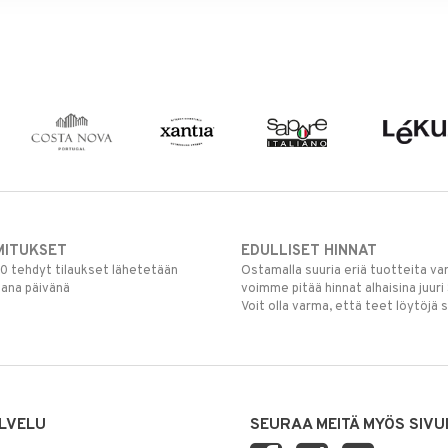
MITUKSET
EDULLISET HINNAT
00 tehdyt tilaukset lähetetään
Ostamalla suuria eriä tuotteita 
mana päivänä
voimme pitää hinnat alhaisina juuri
Voit olla varma, että teet löytöjä 
LVELU
SEURAA MEITÄ MYÖS SIVU