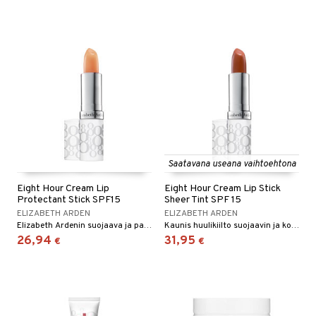
Saatavana useana vaihtoehtona
Eight Hour Cream Lip
Eight Hour Cream Lip Stick
Protectant Stick SPF15
Sheer Tint SPF 15
ELIZABETH ARDEN
ELIZABETH ARDEN
Elizabeth Ardenin suojaava ja parantava huulibalsami.
Kaunis huulikiilto suojaavin ja kosteuttavin ominaisuuksin - Elisabeth Arden
26,94
31,95
€
€