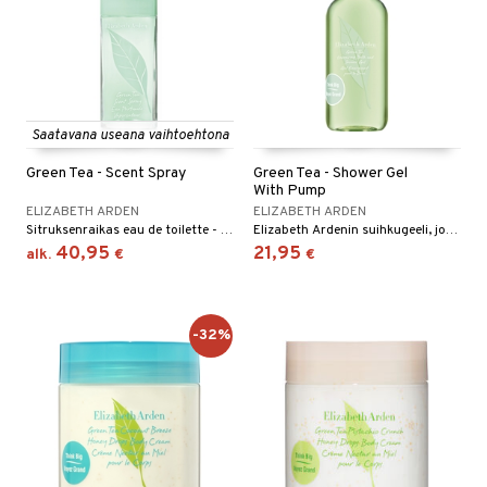
Saatavana useana vaihtoehtona
Green Tea - Scent Spray
Green Tea - Shower Gel
With Pump
ELIZABETH ARDEN
ELIZABETH ARDEN
Sitruksenraikas eau de toilette - Elizabeth Arden
Elizabeth Ardenin suihkugeeli, jonka tuoksu on kevyt ja vihreä
40,95
21,95
alk.
€
€
-32%