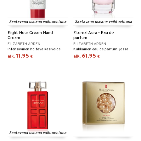
Saatavana useana vaihtoehtona
Saatavana useana vaihtoehtona
Eight Hour Cream Hand
Eternal Aura - Eau de
Cream
parfum
ELIZABETH ARDEN
ELIZABETH ARDEN
Intensiivinen hoitava käsivoide
Kukkainen eau de parfum, jossa on syviä sävyjä Elizabeth Ardenilta.
11,95
61,95
alk.
€
alk.
€
Saatavana useana vaihtoehtona