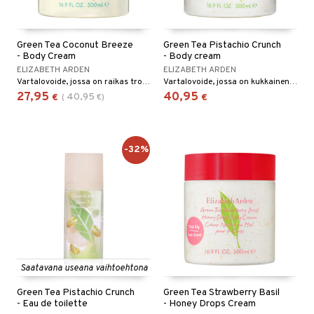
Green Tea Coconut Breeze
Green Tea Pistachio Crunch
- Body Cream
- Body cream
ELIZABETH ARDEN
ELIZABETH ARDEN
Vartalovoide, jossa on raikas trooppinen tuoksu Elizabeth Ardenilta.
Vartalovoide, jossa on kukkainen, sitruksinen tuoksu Elizabeth Ardenilta.
27,95
40,95
40,95
€
(
€
)
€
-32%
Saatavana useana vaihtoehtona
Green Tea Pistachio Crunch
Green Tea Strawberry Basil
- Eau de toilette
- Honey Drops Cream