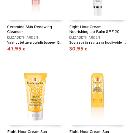
Ceramide Skin Renewing
Eight Hour Cream
Cleanser
Nourishing Lip Balm SPF 20
ELIZABETH ARDEN
ELIZABETH ARDEN
Vaahdotettava puhdistusgeeli Elizabeth Ardenilta.
Suojaava ja ravitseva huulivoide - Elizabeth Arden
47,95
30,95
€
€
Eight Hour Cream Sun
Eight Hour Cream Sun