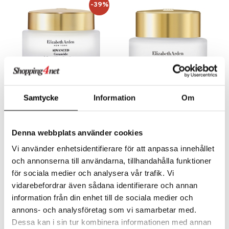
-39%
Samtycke
Information
Om
Advanced Ceramide Lift &
Advanced Ceramide Lift
Firm Spf 15 Day Cream
and Firm Eye Cream
ELIZABETH ARDEN
ELIZABETH ARDEN
Denna webbplats använder cookies
Elizabeth Arden kiinteyttävä anti-ageing-päivävoide suojakertoimella spf 15
Elizabeth Ardenin anti-age-silmänympärysvoide
70,95
76,94
116,95
€
(
€
)
€
Vi använder enhetsidentifierare för att anpassa innehållet
och annonserna till användarna, tillhandahålla funktioner
för sociala medier och analysera vår trafik. Vi
vidarebefordrar även sådana identifierare och annan
-29%
information från din enhet till de sociala medier och
annons- och analysföretag som vi samarbetar med.
Dessa kan i sin tur kombinera informationen med annan