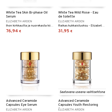
White Tea Skin Bi-phase Oil
White Tea Wild Rose - Eau
Serum
de toilette
ELIZABETH ARDEN
ELIZABETH ARDEN
Ihon kirkkautta ja nuorekasta kiinteyttä jälleenrakentava kaksivaiheinen seerumi
Raikas kukkaistuoksu - Elizabeth Arden
76,94
31,95
€
€
Saatavana useana vaihtoehtona
Advanced Ceramide
Advanced Ceramide
Capsules Eye Serum
Capsules Youth Restoring
Serum
ELIZABETH ARDEN
ELIZABETH ARDEN