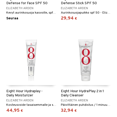
Defense for Face SPF 50
Defense Stick SPF 50
ELIZABETH ARDEN
ELIZABETH ARDEN
Kevyt aurinkosuoja kasvoille, spf 50 - Elizabeth Arden
Aurinkosuojapuikko spf 50 - Elizabeth Arden
29,94
Seuraa
€
Eight Hour Hydraplay -
Eight Hour HydraPlay 2 in 1
Daily Moisturizer
Daily Cleanser
ELIZABETH ARDEN
ELIZABETH ARDEN
Kosteusvoide tasaisemmalle ja säteilevälle iholle Elizabeth Ardenilta
Päivittäinen puhdistus / 1 minuutin naamio syväpuhdistukseen
44,95
32,94
€
€