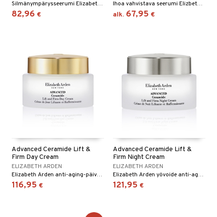
Silmänympärysseerumi Elizabeth Ardenilta
Ihoa vahvistava seerumi Elizbeth Ardenilta
82,96
67,95
€
alk.
€
Advanced Ceramide Lift &
Advanced Ceramide Lift &
Firm Day Cream
Firm Night Cream
ELIZABETH ARDEN
ELIZABETH ARDEN
Elizabeth Arden anti-aging-päivävoide kohottavalla vaikutuksella
Elizabeth Arden yövoide anti-ageing-teholla
116,95
121,95
€
€