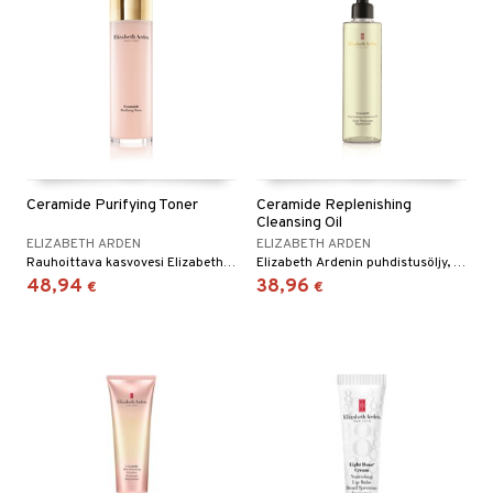
Ceramide Purifying Toner
Ceramide Replenishing
Cleansing Oil
ELIZABETH ARDEN
ELIZABETH ARDEN
Rauhoittava kasvovesi Elizabeth Ardenilta
Elizabeth Ardenin puhdistusöljy, joka poistaa myös vedenpitävän silmämeikin
48,94
38,96
€
€