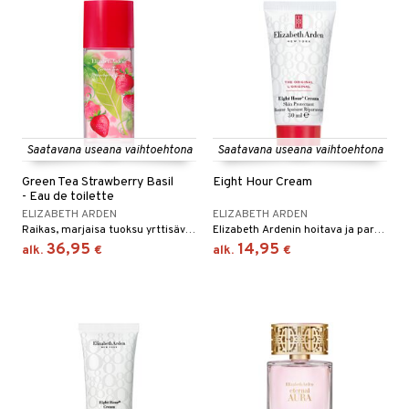
kkivoide
teutus & Soujaus
 verkkokaupasta
tevoide
ranajo & Ihonpuhdistus
justusvoide
kipuna
teri
Saatavana useana vaihtoehtona
Saatavana useana vaihtoehtona
siväri
Green Tea Strawberry Basil
Eight Hour Cream
mänrajauskynät
- Eau de toilette
ELIZABETH ARDEN
ELIZABETH ARDEN
Raikas, marjaisa tuoksu yrttisävyillä Elizabeth Ardenin signeeraamana.
Elizabeth Ardenin hoitava ja parantava voide.
36,95
14,95
alk.
€
alk.
€