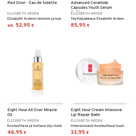
Red Door - Eau de toilette
Advanced Ceramide
Capsules Youth Serum
Refill
ELIZABETH ARDEN
ELIZABETH ARDEN
Elizabeth Ardenin lämmin ja kukkainen eau de toilette
Täyttöpakkaus Elisabeth Ardenin Ceramide-kapseleita
52,95
85,95
alk.
€
€
Eight Hour All Over Miracle
Eight Hour Cream Intensive
Oil
Lip Repair Balm
ELIZABETH ARDEN
ELIZABETH ARDEN
Kosteuttava ja hoitava öljy miedolla sitrushedelmien tuoksulla vartalolle, kasvoille ja hiuksille - Elizabeth Arden
Intensiivisesti kosteuttava huulivoide - Elizabeth Arden
46,95
33,95
€
€