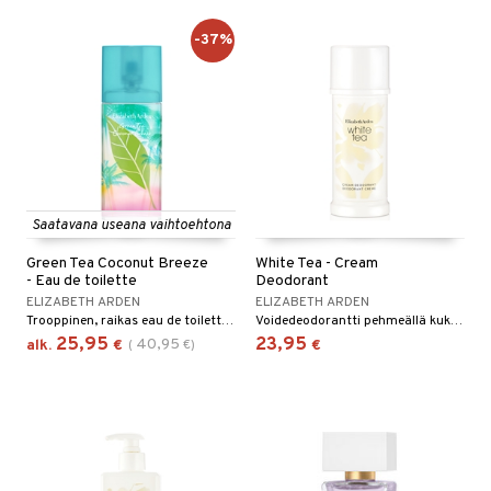
-37%
Saatavana useana vaihtoehtona
Green Tea Coconut Breeze
White Tea - Cream
- Eau de toilette
Deodorant
ELIZABETH ARDEN
ELIZABETH ARDEN
Trooppinen, raikas eau de toilette Elizabet Ardenilta
Voidedeodorantti pehmeällä kukkaistuoksulla - Elizabeth Arden
25,95
23,95
40,95
alk.
€
(
€
)
€