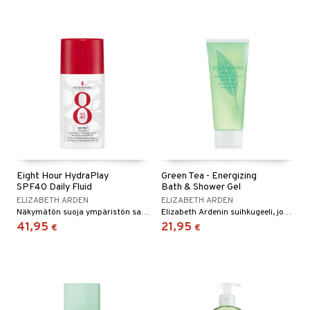
Eight Hour HydraPlay
Green Tea - Energizing
SPF40 Daily Fluid
Bath & Shower Gel
ELIZABETH ARDEN
ELIZABETH ARDEN
Näkymätön suoja ympäristön saasteita, sinistä valoa ja UVA/UVB-säteitä vastaan.
Elizabeth Ardenin suihkugeeli, jonka tuoksu on kevyt ja vihreä.
41,95
21,95
€
€