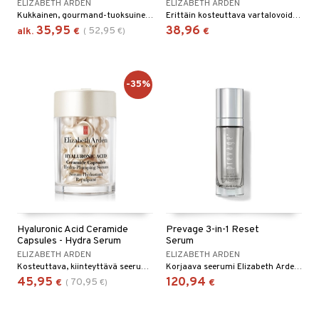
ELIZABETH ARDEN
ELIZABETH ARDEN
Kukkainen, gourmand-tuoksuinen eau de toilette Elizabeth Ardenilta.
Erittäin kosteuttava vartalovoide Elizabeth Ardenilta.
35,95
38,96
52,95
alk.
€
(
€
)
€
-35%
Hyaluronic Acid Ceramide
Prevage 3-in-1 Reset
Capsules - Hydra Serum
Serum
ELIZABETH ARDEN
ELIZABETH ARDEN
Kosteuttava, kiinteyttävä seerumi - Elizabeth Arden
Korjaava seerumi Elizabeth Ardenilta
45,95
120,94
70,95
€
(
€
)
€