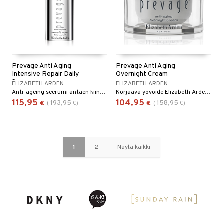
Prevage Anti Aging
Prevage Anti Aging
Intensive Repair Daily
Overnight Cream
Serum
ELIZABETH ARDEN
ELIZABETH ARDEN
Anti-ageing seerumi antaen kiinteämmän ihon ja hehkua Elizabeth Ardenilta
Korjaava yövoide Elizabeth Ardenilta
115,95
104,95
193,95
158,95
€
(
€
)
€
(
€
)
1
2
Näytä kaikki