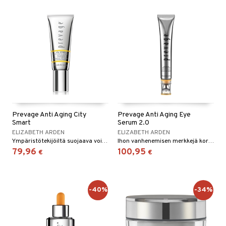
Prevage Anti Aging City
Prevage Anti Aging Eye
Smart
Serum 2.0
ELIZABETH ARDEN
ELIZABETH ARDEN
Ympäristötekijöiltä suojaava voide Elizabeth Ardenilta
Ihon vanhenemisen merkkejä korjaava silmänympärysseerumi
79,96
100,95
€
€
-40%
-34%