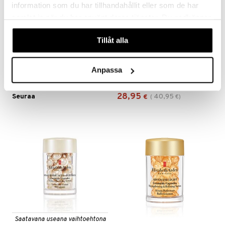
information som du har tillhandahållit eller som de har
samlat in när du har använt deras tjänster. Du godkänner
våra cookies vid fortsatt användande av vår webbplats.
Tillåt alla
Advanced Eye Fix Primer
Arden Flawless Start
Instant Perfecting Primer
Anpassa
ELIZABETH ARDEN
ELIZABETH ARDEN
Primer silmäluomille Elizabeth Ardenilta
Elizabeth Ardenin suojaava primer mattaisella teholla
28,95
Seuraa
40,95
€
(
€
)
Saatavana useana vaihtoehtona