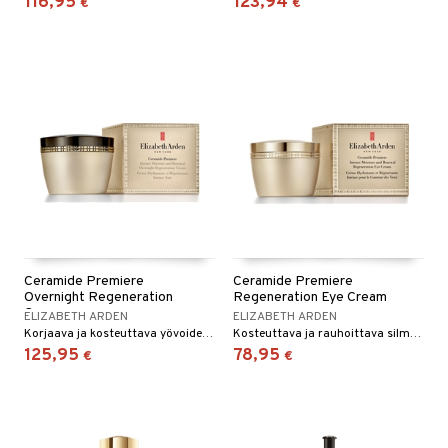
116,95
123,94
€
€
Ceramide Premiere
Ceramide Premiere
Overnight Regeneration
Regeneration Eye Cream
Cream
ELIZABETH ARDEN
ELIZABETH ARDEN
Korjaava ja kosteuttava yövoide Elizabeth Ardenilta
Kosteuttava ja rauhoittava silmänympärysvoide, joka vähentää turvotusta ja tummia silmänalusia. Elisabeth Ardenilta
125,95
78,95
€
€