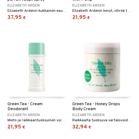
ELIZABETH ARDEN
ELIZABETH ARDEN
Elizabeth Ardenin kukkainen eau de parfum
Elizabeth Ardenin kevyt, vihreä tuoksu
37,95
21,95
€
€
Green Tea - Cream
Green Tea - Honey Drops
Deodorant
Body Cream
ELIZABETH ARDEN
ELIZABETH ARDEN
Mieto ja raikkaantuoksuinen voidedeodorantti - Elizabeth Arden
Raikkaalta tuoksuva vartalovoide Elizabeth Ardenilta
21,95
32,94
€
€