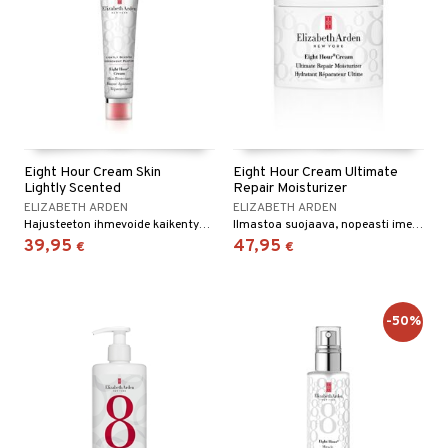
Eight Hour Cream Skin
Eight Hour Cream Ultimate
Lightly Scented
Repair Moisturizer
ELIZABETH ARDEN
ELIZABETH ARDEN
Hajusteeton ihmevoide kaikentyyppisille kuiville ihoille - Elizabeth Arden
Ilmastoa suojaava, nopeasti imeytyvä voide, jossa on intensiivistä kosteutusta.
39,95
47,95
€
€
-50%