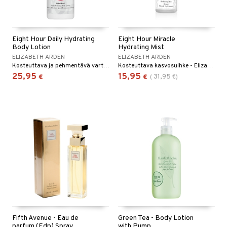
Eight Hour Daily Hydrating
Eight Hour Miracle
Body Lotion
Hydrating Mist
ELIZABETH ARDEN
ELIZABETH ARDEN
Kosteuttava ja pehmentävä vartalovoide Elizabeth Ardenilta
Kosteuttava kasvosuihke - Elizabeth Arden
25,95
15,95
31,95
€
€
(
€
)
Fifth Avenue - Eau de
Green Tea - Body Lotion
parfum (Edp) Spray
with Pump