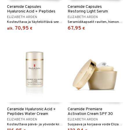
Ceramide Capsules
Ceramide Capsules
Hyaluronic Acid + Peptides
Restoring Light Serum
ELIZABETH ARDEN
ELIZABETH ARDEN
Kosteuttava ja täytelöittävä seerumi Elizabeth Ardenilta.
Seramidikapselit raviten, hienontaen ja palauttaen ihon pinnan - Elizabeth Arden
70,95
67,95
alk.
€
€
Ceramide Hyaluronic Acid +
Ceramide Premiere
Peptides Water Cream
Activation Cream SPF 30
ELIZABETH ARDEN
ELIZABETH ARDEN
Kosteuttava päivä- ja yövoide kiinteämmälle iholle Elizabeth Ardenilta.
Suojaava ja korjaava voide Elizabeth Ardenilta