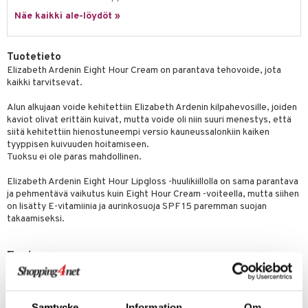
ltenrajausväri
yx
inkosuoja
Näe kaikki ale-löydöt »
mänympärysvoiteet
rumit
makarvat
nique Happy
aihetta Miehille
mien/Huulten Hoito
miväri
nique Happy For Men
nhoito
Tuotetieto
kkisiveltmit
Elizabeth Ardenin Eight Hour Cream on parantava tehovoide, jota
kastus
kaikki tarvitsevat.
kkivoide
teutus & Soujaus
Alun alkujaan voide kehitettiin Elizabeth Ardenin kilpahevosille, joiden
tevoide
ranajo & Ihonpuhdistus
kaviot olivat erittäin kuivat, mutta voide oli niin suuri menestys, että
siitä kehitettiin hienostuneempi versio kauneussalonkiin kaiken
justusvoide
tyyppisen kuivuuden hoitamiseen.
Tuoksu ei ole paras mahdollinen.
kipuna
Elizabeth Ardenin Eight Hour Lipgloss -huulikiillolla on sama parantava
teri
ja pehmentävä vaikutus kuin Eight Hour Cream -voiteella, mutta siihen
on lisätty E-vitamiinia ja aurinkosuoja SPF 15 paremman suojan
siväri
takaamiseksi.
mänrajauskynät
Tuotenumero
CEAH2-EZ-3.7-XX-XX
Samtycke
Information
Om