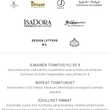
ILMAINEN TOIMITUS YLI 50 €
Aina maksuton vaihtoehto, huolimatta siitä ostatko yksittäisen
tuotteen tai koko tilauksellesi joka ylittää 50 €.
NOPEAT TOIMITUKSET
Ennen kello 13.00 tehdyt tilaukset lähetetään normaalisti samana
päivänä
EDULLISET HINNAT
Ostamalla suuria eriä tuotteita varastoomme voimme pitää hinnat
alhaisina juuri Sinua varten! Voit olla varma, että teet löytöjä sivuillamme.