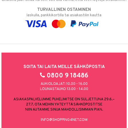
TURVALLINEN OSTAMINEN
laskulla, pankkikortilla tai asiakastilin kautta
SOITA TAI LAITA MEILLE SÄHKÖPOSTIA
0800 9 18486
AUKIOLOAJAT: 10.00 - 16.00
LOUNASTAUKO 13.00 - 14.00
ASIAKASPALVELUMME PUHELIMITSE ON SULJETTUNA 29.6.–
27.7. OTA MEIHIN YHTEYTTÄ SÄHKÖPOSTITSE
NIIN AUTAMME SINUA MAHDOLLISIMMAN PIAN.
INFO@SHOPPING4NET.COM