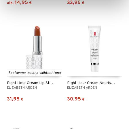
14,95
33,95
alk.
€
€
Saatavana useana vaihtoehtona
Eight Hour Cream Lip Stick Sheer Tint SPF 15
Eight Hour Cream Nourishing Lip Balm SPF 20
ELIZABETH ARDEN
ELIZABETH ARDEN
31,95
30,95
€
€