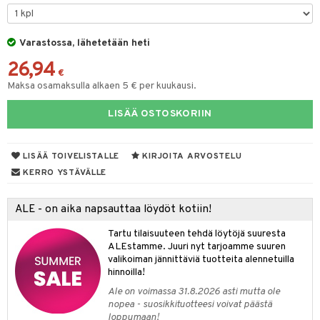
sienhoito
japakkaukset
dorantit
stenlähtö
sasto
ito
iikkalaukkuja
siväri
ksukynttilät &
koistuotteet
Varastossa, lähetetään heti
sväri
inkotuotteet
sit
mit
otteita
onetuoksut
26,94
t Set
toaineet
koistuotteet
er shave balm
ko
onhoito
€
talosuihke
Maksa osamaksulla alkaen 5 € per kuukausi.
eruskettavat tuotteet
toilu
eruskettavat tuotteet
er shave lotion
inkotuotteet
LISÄÄ OSTOSKORIIN
kojen hoito
kölaitteet
vovoiteet
 de cologne
dorantit
linssit
vojen poisto
mpoot
metiikkalaukkuja
 de toilette
koistuotteet
UE
LISÄÄ TOIVELISTALLE
KIRJOITA ARVOSTELU
ien hoito
vikkeita
rinta
japakkaukset
eruskettavat tuotteet
e
KERRO YSTÄVÄLLE
spalvelu
rinta
japakkaus
vojen poisto
 10
 System
ksiä & vastauksia
ALE - on aika napsauttaa löydöt kotiin!
pytuotteita
amiot
ien hoito
he 1: Puhdistus
ito
tuotetta
Tartu tilaisuuteen tehdä löytöjä suuresta
hkugeelit & saippuat
ranajotuotteet
hkugeelit & saippuat
he 2: Kirkastus
ien- ja Vartalonhoito
ALEstamme. Juuri nyt tarjoamme suuren
 verkkokaupasta
valikoiman jännittäviä tuotteita alennetuilla
taloöljyt
ta & Viikset
talovoiteet
he 3: Kosteutus
teudenhoito
likiilto
t
hinnoilla!
talovoiteet
distaminen
Ale on voimassa 31.8.2026 asti mutta ole
rinta ja naamiot
lipuna
matics Elixir
o
nopea - suosikkituotteesi voivat päästä
rumit
loppumaan!
distus