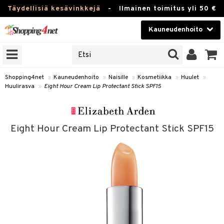
Täydellisiä kesävinkkejä
-
Ilmainen toimitus yli 50 €
Kauneudenhoito
ERKKEJÄ
Kauneudenhoito
M BRANDS
T
Piilolinssit
Shopping4net
»
Kauneudenhoito
»
Naisille
»
Kosmetiikka
»
Huulet
»
Huulirasva
»
Eight Hour Cream Lip Protectant Stick SPF15
JAT
Luontaistuotteet
UOTTEITA
Apteekki
Eight Hour Cream Lip Protectant Stick SPF15
Fitness
t
Koti & Sisustus
t Set
ito
Lelut, Lapsi & Vauva
jat / Kammat
inkotuotteet
Tuotemerkkejä
skuurit
koistuotteet
lakorut
iikka
Kampanjat
stenlähtö
eruskettavat tuotteet
vakorut
t Set