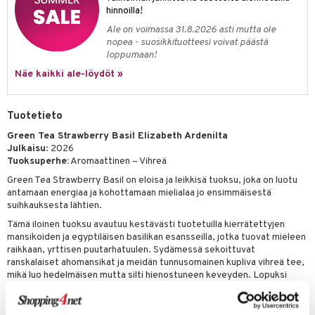
kkivoide
hinnoilla!
teutus & Soujaus
Ale on voimassa 31.8.2026 asti mutta ole
tevoide
ranajo & Ihonpuhdistus
nopea - suosikkituotteesi voivat päästä
loppumaan!
justusvoide
Näe kaikki ale-löydöt »
kipuna
teri
Tuotetieto
siväri
Green Tea Strawberry Basil Elizabeth Ardenilta
Julkaisu
: 2026
mänrajauskynät
Tuoksuperhe:
Aromaattinen – Vihreä
Green Tea Strawberry Basil on eloisa ja leikkisä tuoksu, joka on luotu
antamaan energiaa ja kohottamaan mielialaa jo ensimmäisestä
suihkauksesta lähtien.
Tämä iloinen tuoksu avautuu kestävästi tuotetuilla kierrätettyjen
mansikoiden ja egyptiläisen basilikan esansseilla, jotka tuovat mieleen
raikkaan, yrttisen puutarhatuulen. Sydämessä sekoittuvat
ranskalaiset ahomansikat ja meidän tunnusomainen kupliva vihreä tee,
mikä luo hedelmäisen mutta silti hienostuneen keveyden. Lopuksi
tuoksu siirtyy lämpimään ja maanläheiseen pohjaan, jossa on
säteilevää myskiä, valkoista koivua sekä vihreän muratin ja galbanumin
duo, jättäen jälkeensä virkistävän ja hienostuneen vaikutelman.