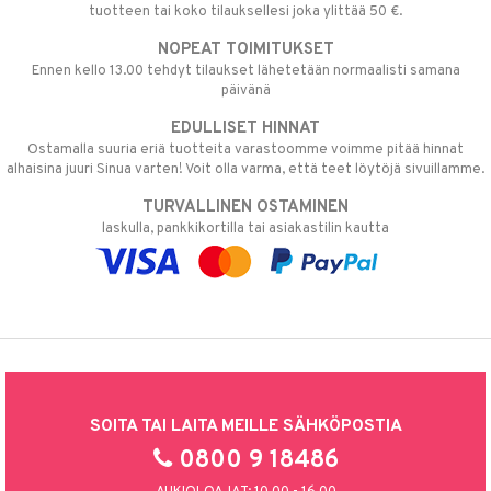
tuotteen tai koko tilauksellesi joka ylittää 50 €.
NOPEAT TOIMITUKSET
Ennen kello 13.00 tehdyt tilaukset lähetetään normaalisti samana
päivänä
EDULLISET HINNAT
Ostamalla suuria eriä tuotteita varastoomme voimme pitää hinnat
alhaisina juuri Sinua varten! Voit olla varma, että teet löytöjä sivuillamme.
TURVALLINEN OSTAMINEN
laskulla, pankkikortilla tai asiakastilin kautta
SOITA TAI LAITA MEILLE SÄHKÖPOSTIA
0800 9 18486