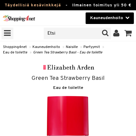
Täydellisiä kesävinkkejä
-
Ilmainen toimitus yli 50 €
Kauneudenhoito
ERKKEJÄ
Kauneudenhoito
M BRANDS
T
Piilolinssit
Shopping4net
»
Kauneudenhoito
»
Naisille
»
Parfyymit
»
Eau de toilette
»
Green Tea Strawberry Basil - Eau de toilette
JAT
Luontaistuotteet
UOTTEITA
Apteekki
Green Tea Strawberry Basil
Fitness
Eau de toilette
t
Koti & Sisustus
t Set
ito
Lelut, Lapsi & Vauva
jat / Kammat
inkotuotteet
Tuotemerkkejä
skuurit
koistuotteet
lakorut
iikka
Kampanjat
stenlähtö
eruskettavat tuotteet
vakorut
t Set
mit