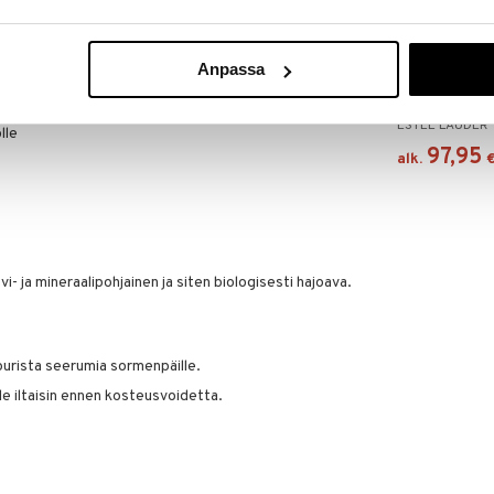
uokosia supistavasti, jo 1 käyttökerta antaa tulosta.
holle, sillä siinä yhdistyvät ihonlaiset fytoseramidit,
Saatavana
squala, raviten suojakerrosta, supistaen ihohuokosia
vaihtoe
Anpassa
lle loistavana hehkuvan lopputuloksen.
Perfectionist
Firm + Lift S
ESTÉE LAUDER
lle
97,95
alk.
- ja mineraalipohjainen ja siten biologisesti hajoava.
purista seerumia sormenpäille.
lle iltaisin ennen kosteusvoidetta.