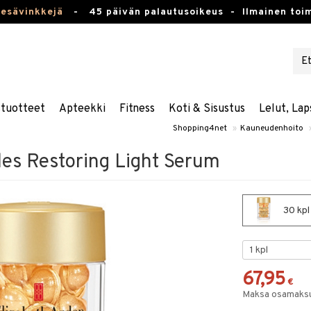
kesävinkkejä
-
45 päivän palautusoikeus -
Ilmainen toim
stuotteet
Apteekki
Fitness
Koti & Sisustus
Lelut, Lap
Shopping4net
»
Kauneudenhoito
es Restoring Light Serum
30 kpl
67,95
€
Maksa osamaksul