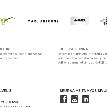
MITUKSET
EDULLISET HINNAT
00 tehdyt tilaukset lähetetään
Ostamalla suuria eriä tuotteita 
mana päivänä
voimme pitää hinnat alhaisina juuri
Voit olla varma, että teet löytöjä 
LVELU
SEURAA MEITÄ MYÖS SIVU
 VASTAUKSIA