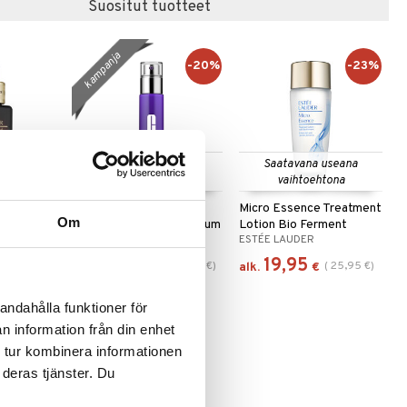
Suositut tuotteet
kampanja
-20%
-23%
 useana
Saatavana useana
Saatavana useana
htona
vaihtoehtona
vaihtoehtona
ht Repair
Smart Clinical Repair
Micro Essence Treatment
Om
Wrinkle Correcting Serum
Lotion Bio Ferment
CLINIQUE
ESTÉE LAUDER
70,36
19,95
(
87,95
€
)
(
25,95
€
)
€
alk.
€
alk.
€
andahålla funktioner för
n information från din enhet
-21%
 tur kombinera informationen
 deras tjänster. Du