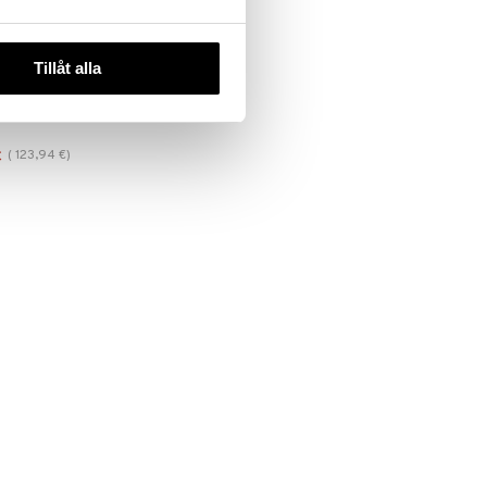
 useana
htona
Tillåt alla
 Pro Rapid
erum
(
123,94
€
)
€