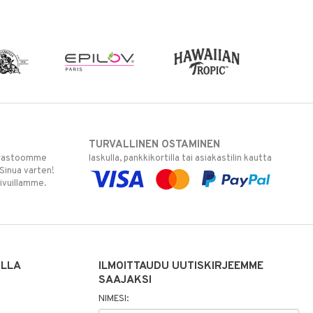
TURVALLINEN OSTAMINEN
varastoomme
laskulla, pankkikortilla tai asiakastilin kautta
 Sinua varten!
sivuillamme.
ILLA
ILMOITTAUDU UUTISKIRJEEMME
SAAJAKSI
NIMESI: