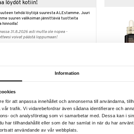
a löydöt kotiin!
isuuteen tehdä löytöjä suuresta ALEstamme. Juuri
mme suuren valikoiman jännittäviä tuotteita
a hinnoilla!
massa 31.8.2026 asti mutta ole nopea -
otteesi voivat päästä loppumaan!
i ale-löydöt »
Saatavana
vaihtoe
Advanced Nig
ää löytöä? Outletistamme löydät runsaasti
Information
Serum
Hyödynnä tilaisuus tehdä löytöjä, kun
ESTÉE LAUDER
lä.
62,95
in varastoa riittää!
alk.
cookies
e för att anpassa innehållet och annonserna till användarna, tillh
vår trafik. Vi vidarebefordrar även sådana identifierare och anna
t Serum - Elizabeth Ardenilta on seerumi
nnons- och analysföretag som vi samarbetar med. Dessa kan i sin
oittaa ja palauttaa iholle sen vahvuuden, antaen
har tillhandahållit eller som de har samlat in när du har använt
ihon.
ortsatt användande av vår webbplats.
apselit imeytyvät nopeasti ja se on ultrakevyttä