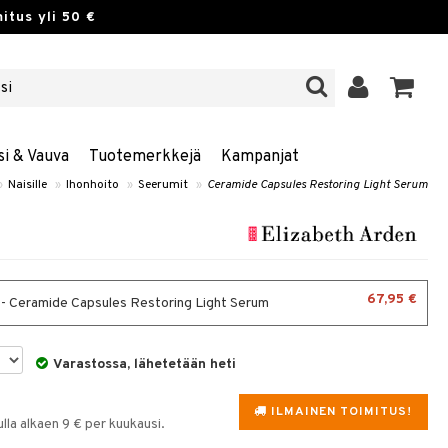
itus yli 50 €
si & Vauva
Tuotemerkkejä
Kampanjat
»
Naisille
»
Ihonhoito
»
Seerumit
»
Ceramide Capsules Restoring Light Serum
67,95 €
 - Ceramide Capsules Restoring Light Serum
Varastossa, lähetetään heti
ILMAINEN TOIMITUS!
la alkaen 9 € per kuukausi.