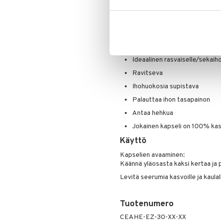
seerumia, toimien suojaten ja ihoh
Ripsiväri
Seerumi sopii seka- ja rasvaiselle i
Silmänrajauskynät
patentoidut syklopeptidit ja hemi
ja tasapainottaen ihoa, antaen si
Ei tuki ihohuokosia.
Ideaalinen rasvaiselle/sekaiho
Ravitseva
Ihohuokosia supistava
Palauttaa ihon tasapainon
Antaa hehkua
Jokainen kapseli on 100% kasvi
Käyttö
Kapselien avaaminen:
Käännä yläosasta kaksi kertaa ja 
Levitä seerumia kasvoille ja kaula
Tuotenumero
CEAHE-EZ-30-XX-XX