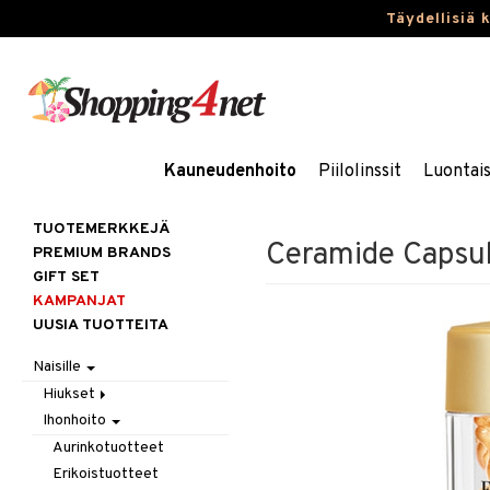
Täydellisiä 
Kauneudenhoito
Piilolinssit
Luontai
TUOTEMERKKEJÄ
Ceramide Capsul
PREMIUM BRANDS
GIFT SET
KAMPANJAT
UUSIA TUOTTEITA
Naisille
Hiukset
Ihonhoito
Gift Set
Harjat / Kammat
Aurinkotuotteet
Hiuskuurit
Erikoistuotteet