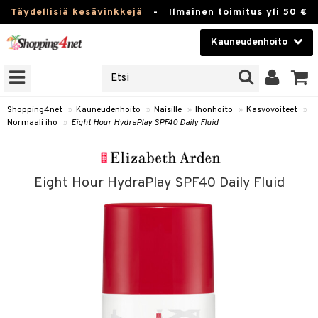
Täydellisiä kesävinkkejä
-
Ilmainen toimitus yli 50 €
Kauneudenhoito
ERKKEJÄ
Kauneudenhoito
M BRANDS
T
Piilolinssit
Shopping4net
»
Kauneudenhoito
»
Naisille
»
Ihonhoito
»
Kasvovoiteet
»
Normaali iho
»
Eight Hour HydraPlay SPF40 Daily Fluid
JAT
Luontaistuotteet
UOTTEITA
Apteekki
Eight Hour HydraPlay SPF40 Daily Fluid
Fitness
t
Koti & Sisustus
t Set
ito
Lelut, Lapsi & Vauva
jat / Kammat
inkotuotteet
Tuotemerkkejä
skuurit
koistuotteet
Kampanjat
stenlähtö
eruskettavat tuotteet