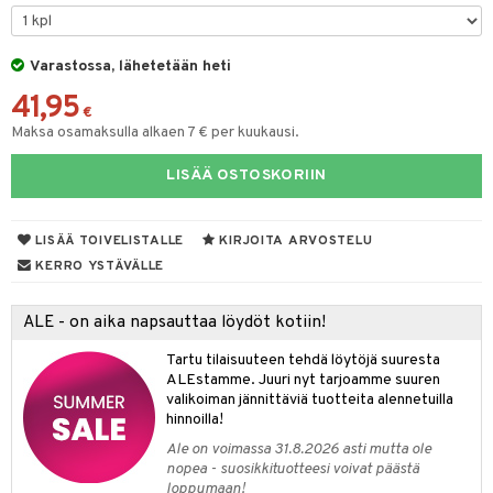
lakorut
iikka
Varastossa, lähetetään heti
41,95
vakorut
t Set
mit
€
Maksa osamaksulla alkaen 7 € per kuukausi.
nekorut
ulet
 de cologne
onhoito
LISÄÄ OSTOSKORIIN
muksia
likiilto
o
 de parfum
i & Lapset
lipuna
nzer & Highlighter
nnet
 de toilette
inkotuotteet
t
LISÄÄ TOIVELISTALLE
KIRJOITA ARVOSTELU
lirasva
kkivoide
okynnet
t tarvikkeet
japakkaukset
dorantit
stenlähtö
sasto
ito
iikkalaukkuja
KERRO YSTÄVÄLLE
auskynä
tevoide
sien hoito
kkaus
mät
ksukynttilät &
koistuotteet
sväri
inkotuotteet
sit
mit
otteita
onetuoksut
ALE - on aika napsauttaa löydöt kotiin!
kipuna
silakanpoisto
ut
liner / Kajaali
t Set
toaineet
koistuotteet
er shave balm
ko
onhoito
talosuihke
Tartu tilaisuuteen tehdä löytöjä suuresta
mer
silakat
setit
oripset
eruskettavat tuotteet
toilu
eruskettavat tuotteet
er shave lotion
inkotuotteet
ALEstamme. Juuri nyt tarjoamme suuren
valikoiman jännittäviä tuotteita alennetuilla
teri
vikkeet
makarvat
kojen hoito
kölaitteet
vovoiteet
 de cologne
dorantit
linssit
hinnoilla!
ytetty Päivävoide
mivärit
vojen poisto
mpoot
metiikkalaukkuja
 de toilette
koistuotteet
Ale on voimassa 31.8.2026 asti mutta ole
UE
nopea - suosikkituotteesi voivat päästä
sienhoito
ien hoito
vikkeita
rinta
japakkaukset
eruskettavat tuotteet
loppumaan!
e