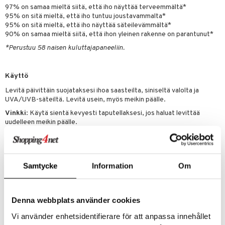
97% on samaa mieltä siitä, että iho näyttää terveemmältä*
teri
95% on sitä mieltä, että iho tuntuu joustavammalta*
95% on sitä mieltä, että iho näyttää säteilevämmältä*
siväri
90% on samaa mieltä siitä, että ihon yleinen rakenne on parantunut*
*Perustuu 58 naisen kuluttajapaneeliin.
mänrajauskynät
Käyttö
Levitä päivittäin suojataksesi ihoa saasteilta, siniseltä valolta ja
UVA/UVB-säteiltä. Levitä usein, myös meikin päälle.
Vinkki
: Käytä sientä kevyesti taputellaksesi, jos haluat levittää
uudelleen meikin päälle.
Ainesosat
AQUA/WATER/EAU, OCTOCRYLENE, HOMOSALATE,
Samtycke
Information
Om
ETHYLHEXYL SALICYLATE, GLYCERIN, BUTYL
METHOXYDIBENZOYLMETHANE, BUTYLOCTYL SALICYLATE, C12-
15 ALKYL BENZOATE, PONGAMIA GLABRA SEED OIL, UNDECANE,
Denna webbplats använder cookies
BETAINE, SILICA, 1,2-HEXANEDIOL, ALOE BARBADENSIS LEAF
JUICE, ARACHIDYL ALCOHOL, ARACHIDYL GLUCOSIDE, BEHENYL
Vi använder enhetsidentifierare för att anpassa innehållet
ALCOHOL, CAPRYLYL GLYCOL, CELLULOSE, CELLULOSE GUM,