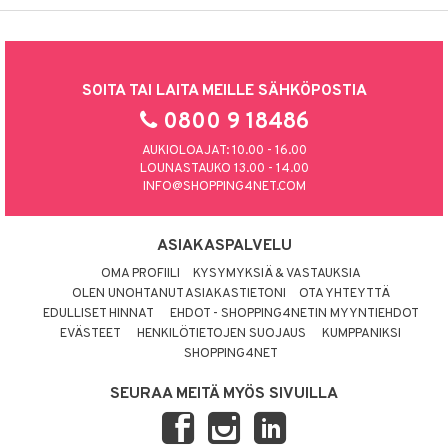
SOITA TAI LAITA MEILLE SÄHKÖPOSTIA
0800 9 18486
AUKIOLOAJAT: 10.00 - 16.00
LOUNASTAUKO 13.00 - 14.00
INFO@SHOPPING4NET.COM
ASIAKASPALVELU
OMA PROFIILI
KYSYMYKSIÄ & VASTAUKSIA
OLEN UNOHTANUT ASIAKASTIETONI
OTA YHTEYTTÄ
EDULLISET HINNAT
EHDOT - SHOPPING4NETIN MYYNTIEHDOT
EVÄSTEET
HENKILÖTIETOJEN SUOJAUS
KUMPPANIKSI
SHOPPING4NET
SEURAA MEITÄ MYÖS SIVUILLA