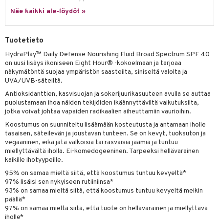
spalvelu
siväri
rinta
Näe kaikki ale-löydöt »
japakkaus
vojen poisto
 10
 System
ksiä & vastauksia
pytuotteita
amiot
ien hoito
he 1: Puhdistus
ito
Tuotetieto
tuotetta
hkugeelit & saippuat
ranajotuotteet
hkugeelit & saippuat
he 2: Kirkastus
ien- ja Vartalonhoito
HydraPlay™ Daily Defense Nourishing Fluid Broad Spectrum SPF 40
 verkkokaupasta
taloöljyt
ta & Viikset
on uusi lisäys ikoniseen Eight Hour® -kokoelmaan ja tarjoaa
talovoiteet
he 3: Kosteutus
teudenhoito
likiilto
t
näkymätöntä suojaa ympäristön saasteilta, siniseltä valolta ja
talovoiteet
distaminen
UVA/UVB-säteiltä.
rinta ja naamiot
lipuna
matics Elixir
o
Antioksidanttien, kasvisuojan ja sokerijuurikasuuteen avulla se auttaa
rumit
distus
ltenrajausväri
yx
inkosuoja
puolustamaan ihoa näiden tekijöiden ikäännyttäviltä vaikutuksilta,
jotka voivat johtaa vapaiden radikaalien aiheuttamiin vaurioihin.
mänympärysvoiteet
rumit
makarvat
nique Happy
aihetta Miehille
Koostumus on suunniteltu lisäämään kosteutusta ja antamaan iholle
mien/Huulten Hoito
miväri
tasaisen, säteilevän ja joustavan tunteen. Se on kevyt, tuoksuton ja
nique Happy For Men
nhoito
vegaaninen, eikä jätä valkoisia tai rasvaisia jäämiä ja tuntuu
kkisiveltmit
miellyttävältä iholla. Ei-komedogeeninen. Tarpeeksi hellävarainen
kastus
kaikille ihotyypeille.
kkivoide
teutus & Soujaus
95% on samaa mieltä siitä, että koostumus tuntuu kevyeltä*
97% lisäisi sen nykyiseen rutiiniinsa*
tevoide
ranajo & Ihonpuhdistus
93% on samaa mieltä siitä, että koostumus tuntuu kevyeltä meikin
päällä*
justusvoide
97% on samaa mieltä siitä, että tuote on hellävarainen ja miellyttävä
kipuna
iholle*