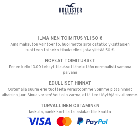
ILMAINEN TOIMITUS YLI 50 €
Aina maksuton vaihtoehto, huolimatta siitä ostatko yksittäisen
tuotteen tai koko tilauksellesi joka ylittää 50 €.
NOPEAT TOIMITUKSET
Ennen kello 13.00 tehdyt tilaukset lähetetään normaalisti samana
päivänä
EDULLISET HINNAT
Ostamalla suuria eriä tuotteita varastoomme voimme pitää hinnat
alhaisina juuri Sinua varten! Voit olla varma, että teet löytöjä sivuillamme.
TURVALLINEN OSTAMINEN
laskulla, pankkikortilla tai asiakastilin kautta