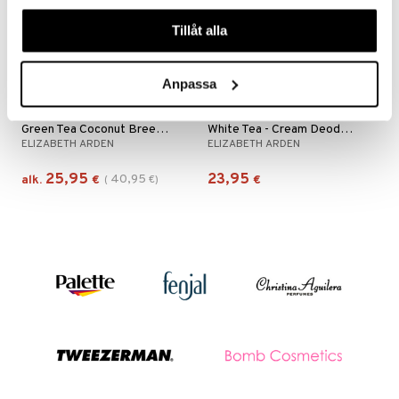
våra cookies vid fortsatt användande av vår webbplats.
mänrajauskynät
Tillåt alla
Anpassa
Saatavana useana vaihtoehtona
Green Tea Coconut Breeze - Eau de toilette
White Tea - Cream Deodorant
ELIZABETH ARDEN
ELIZABETH ARDEN
25,95
23,95
40,95
alk.
€
(
€
)
€