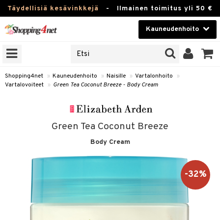
Täydellisiä kesävinkkejä
-
Ilmainen toimitus yli 50 €
Kauneudenhoito
ERKKEJÄ
Kauneudenhoito
M BRANDS
T
Piilolinssit
Shopping4net
»
Kauneudenhoito
»
Naisille
»
Vartalonhoito
»
Vartalovoiteet
»
Green Tea Coconut Breeze - Body Cream
JAT
Luontaistuotteet
UOTTEITA
Apteekki
Green Tea Coconut Breeze
Fitness
Body Cream
t
Koti & Sisustus
t Set
ito
Lelut, Lapsi & Vauva
-32%
jat / Kammat
inkotuotteet
Tuotemerkkejä
skuurit
koistuotteet
lakorut
iikka
Kampanjat
stenlähtö
eruskettavat tuotteet
vakorut
t Set
mit