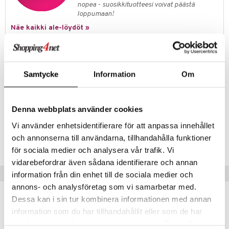
nopea - suosikkituotteesi voivat päästä
tuotetta
ranajotuotteet
hkugeelit & saippuat
loppumaan!
he 2: Kirkastus
ien- ja Vartalonhoito
 verkkokaupasta
Näe kaikki ale-löydöt »
ta & Viikset
talovoiteet
he 3: Kosteutus
teudenhoito
likiilto
t
distaminen
rinta ja naamiot
lipuna
matics Elixir
o
Tuotetieto
rumit
distus
ltenrajausväri
yx
inkosuoja
Green Tea Coconut Breeze Body Cream on syväkosteuttava
Samtycke
Information
Om
vartalovoide, jossa on raikas trooppinen tuoksu. Tämä ikoninen vihreän
mänympärysvoiteet
rumit
makarvat
nique Happy
aihetta Miehille
teen pohja sisältää tämän tuoksun ytimen trooppisesta keitaasta. Se
on täynnä positiivisuutta ja vastustamatonta elämänhalua.
mien/Huulten Hoito
miväri
nique Happy For Men
nhoito
Denna webbplats använder cookies
kkisiveltmit
kastus
Vi använder enhetsidentifierare för att anpassa innehållet
Tuotenumero
och annonserna till användarna, tillhandahålla funktioner
kkivoide
teutus & Soujaus
CEAHV-EZ-500-XX-XX
för sociala medier och analysera vår trafik. Vi
tevoide
ranajo & Ihonpuhdistus
vidarebefordrar även sådana identifierare och annan
Vinkkejä sinulle
information från din enhet till de sociala medier och
justusvoide
annons- och analysföretag som vi samarbetar med.
kipuna
Dessa kan i sin tur kombinera informationen med annan
-37%
teri
information som du har tillhandahållit eller som de har
samlat in när du har använt deras tjänster. Du godkänner
siväri