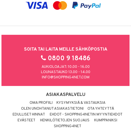
SOITA TAI LAITA MEILLE SÄHKÖPOSTIA
0800 9 18486
AUKIOLOAJAT: 10.00 - 16.00
LOUNASTAUKO 13.00 - 14.00
INFO@SHOPPING4NET.COM
ASIAKASPALVELU
OMA PROFIILI
KYSYMYKSIÄ & VASTAUKSIA
OLEN UNOHTANUT ASIAKASTIETONI
OTA YHTEYTTÄ
EDULLISET HINNAT
EHDOT - SHOPPING4NETIN MYYNTIEHDOT
EVÄSTEET
HENKILÖTIETOJEN SUOJAUS
KUMPPANIKSI
SHOPPING4NET