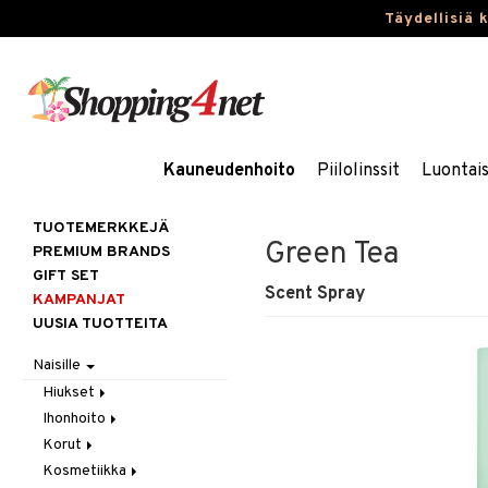
Täydellisiä 
Kauneudenhoito
Piilolinssit
Luontai
TUOTEMERKKEJÄ
Green Tea
PREMIUM BRANDS
GIFT SET
Scent Spray
KAMPANJAT
UUSIA TUOTTEITA
Naisille
Hiukset
Ihonhoito
Gift Set
Korut
Harjat / Kammat
Aurinkotuotteet
Kosmetiikka
Hiuskuurit
Erikoistuotteet
Kaulakorut