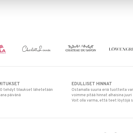
MITUKSET
EDULLISET HINNAT
00 tehdyt tilaukset lähetetään
Ostamalla suuria eriä tuotteita 
mana päivänä
voimme pitää hinnat alhaisina juuri
Voit olla varma, että teet löytöjä 