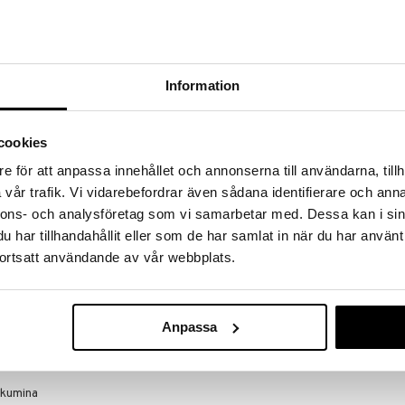
a hinnoilla!
massa 31.8.2026 asti mutta ole nopea -
otteesi voivat päästä loppumaan!
i ale-löydöt »
Information
Green Tea - C
cookies
Deodorant
e för att anpassa innehållet och annonserna till användarna, tillh
ELIZABETH AR
vår trafik. Vi vidarebefordrar även sådana identifierare och anna
21,95
€
nnons- och analysföretag som vi samarbetar med. Dessa kan i sin
har tillhandahållit eller som de har samlat in när du har använt
ushedelmäinen
ortsatt användande av vår webbplats.
ilta tulee ihanasta vihreän raikkaasta maailmasta.
keholle, piristäen aisteja ja uudistaen sielua.
Anpassa
pelsiininkuori, bergamotti ja sitruuna
 vihreä tee
 kumina