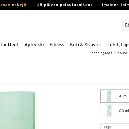
kesävinkkejä
-
45 päivän palautusoikeus -
Ilmainen toim
stuotteet
Apteekki
Fitness
Koti & Sisustus
Lelut, Lap
Shopping4net
»
Kauneu
50 ml 
100 ml