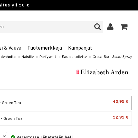
itus yli 50 €
si & Vauva
Tuotemerkkejä
Kampanjat
denhoito
»
Naisille
»
Parfyymit
»
Eau de toilette
»
Green Tea - Scent Spray
40,95 €
- Green Tea
52,95 €
 - Green Tea
Varastossa, lähetetään heti