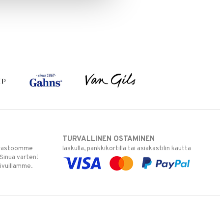
TURVALLINEN OSTAMINEN
varastoomme
laskulla, pankkikortilla tai asiakastilin kautta
 Sinua varten!
sivuillamme.