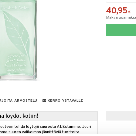
40,95
€
Maksa osamaksul
RJOITA ARVOSTELU
KERRO YSTÄVÄLLE
a löydöt kotiin!
isuuteen tehdä löytöjä suuresta ALEstamme. Juuri
mme suuren valikoiman jännittäviä tuotteita