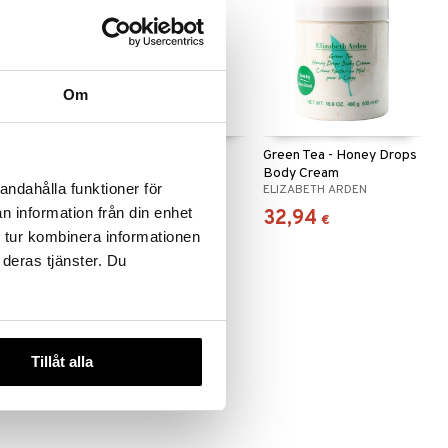
Om
ream
Green Tea - Energizing
Green Tea - Honey Drops
Bath & Shower Gel
Body Cream
andahålla funktioner för
DEN
ELIZABETH ARDEN
ELIZABETH ARDEN
n information från din enhet
21,95
32,94
€
€
 tur kombinera informationen
 deras tjänster. Du
Tillåt alla