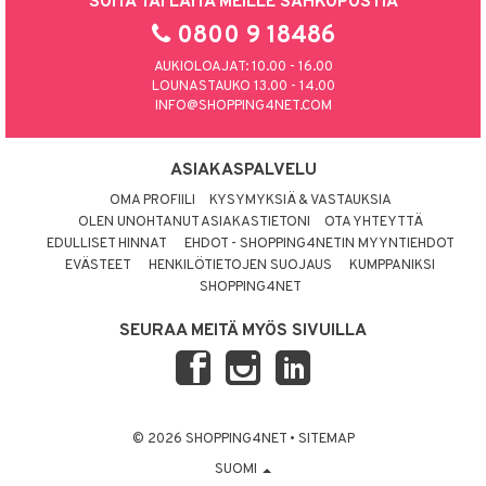
SOITA TAI LAITA MEILLE SÄHKÖPOSTIA
0800 9 18486
AUKIOLOAJAT: 10.00 - 16.00
LOUNASTAUKO 13.00 - 14.00
INFO@SHOPPING4NET.COM
ASIAKASPALVELU
OMA PROFIILI
KYSYMYKSIÄ & VASTAUKSIA
OLEN UNOHTANUT ASIAKASTIETONI
OTA YHTEYTTÄ
EDULLISET HINNAT
EHDOT - SHOPPING4NETIN MYYNTIEHDOT
EVÄSTEET
HENKILÖTIETOJEN SUOJAUS
KUMPPANIKSI
SHOPPING4NET
SEURAA MEITÄ MYÖS SIVUILLA
© 2026 SHOPPING4NET
•
SITEMAP
SUOMI