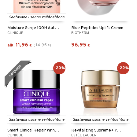
Saatavana useana vaihtoehtona
Moisture Surge 100H Auto Replenishing Hydrator
Blue Peptides Uplift Cream
CLINIQUE
BIOTHERM
11,96
96,95
14,95
alk.
€
(
€
)
€
kampanja
-20%
-22%
Saatavana useana vaihtoehtona
Saatavana useana vaihtoehtona
Smart Clinical Repair Wrinkle Cream
Revitalizing Supreme+ Youth Power Cream
CLINIQUE
ESTÉE LAUDER