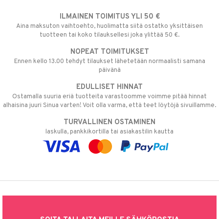
ILMAINEN TOIMITUS YLI 50 €
Aina maksuton vaihtoehto, huolimatta siitä ostatko yksittäisen
tuotteen tai koko tilauksellesi joka ylittää 50 €.
NOPEAT TOIMITUKSET
Ennen kello 13.00 tehdyt tilaukset lähetetään normaalisti samana
päivänä
EDULLISET HINNAT
Ostamalla suuria eriä tuotteita varastoomme voimme pitää hinnat
alhaisina juuri Sinua varten! Voit olla varma, että teet löytöjä sivuillamme.
TURVALLINEN OSTAMINEN
laskulla, pankkikortilla tai asiakastilin kautta