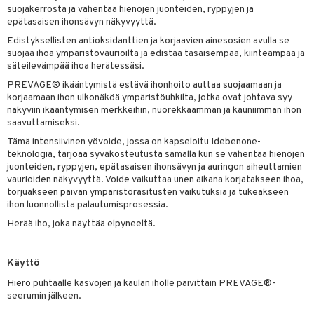
spalvelu
suojakerrosta ja vähentää hienojen juonteiden, ryppyjen ja
siväri
rinta
japakkaus
vojen poisto
 10
epätasaisen ihonsävyn näkyvyyttä.
 System
ksiä & vastauksia
pytuotteita
Edistyksellisten antioksidanttien ja korjaavien ainesosien avulla se
amiot
ien hoito
he 1: Puhdistus
ito
suojaa ihoa ympäristövaurioilta ja edistää tasaisempaa, kiinteämpää ja
tuotetta
hkugeelit & saippuat
ranajotuotteet
säteilevämpää ihoa herätessäsi.
hkugeelit & saippuat
he 2: Kirkastus
ien- ja Vartalonhoito
 verkkokaupasta
PREVAGE® ikääntymistä estävä ihonhoito auttaa suojaamaan ja
taloöljyt
ta & Viikset
talovoiteet
he 3: Kosteutus
teudenhoito
likiilto
t
korjaamaan ihon ulkonäköä ympäristöuhkilta, jotka ovat johtava syy
näkyviin ikääntymisen merkkeihin, nuorekkaamman ja kauniimman ihon
talovoiteet
distaminen
rinta ja naamiot
lipuna
matics Elixir
o
saavuttamiseksi.
rumit
Tämä intensiivinen yövoide, jossa on kapseloitu Idebenone-
distus
ltenrajausväri
yx
inkosuoja
teknologia, tarjoaa syväkosteutusta samalla kun se vähentää hienojen
mänympärysvoiteet
rumit
juonteiden, ryppyjen, epätasaisen ihonsävyn ja auringon aiheuttamien
makarvat
nique Happy
aihetta Miehille
vaurioiden näkyvyyttä. Voide vaikuttaa unen aikana korjatakseen ihoa,
mien/Huulten Hoito
miväri
nique Happy For Men
torjuakseen päivän ympäristörasitusten vaikutuksia ja tukeakseen
nhoito
ihon luonnollista palautumisprosessia.
kkisiveltmit
kastus
Herää iho, joka näyttää elpyneeltä.
kkivoide
teutus & Soujaus
Käyttö
tevoide
ranajo & Ihonpuhdistus
Hiero puhtaalle kasvojen ja kaulan iholle päivittäin PREVAGE®-
justusvoide
seerumin jälkeen.
kipuna