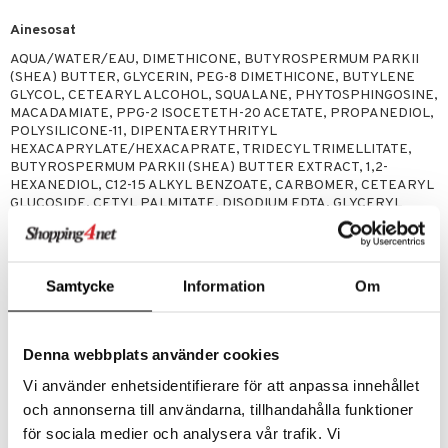
teri
Ainesosat
AQUA/WATER/EAU, DIMETHICONE, BUTYROSPERMUM PARKII
siväri
(SHEA) BUTTER, GLYCERIN, PEG-8 DIMETHICONE, BUTYLENE
GLYCOL, CETEARYL ALCOHOL, SQUALANE, PHYTOSPHINGOSINE,
mänrajauskynät
MACADAMIATE, PPG-2 ISOCETETH-20 ACETATE, PROPANEDIOL,
POLYSILICONE-11, DIPENTAERYTHRITYL
HEXACAPRYLATE/HEXACAPRATE, TRIDECYL TRIMELLITATE,
BUTYROSPERMUM PARKII (SHEA) BUTTER EXTRACT, 1,2-
HEXANEDIOL, C12-15 ALKYL BENZOATE, CARBOMER, CETEARYL
GLUCOSIDE, CETYL PALMITATE, DISODIUM EDTA, GLYCERYL
STEARATE, HYDROGENATED PHOSPHATIDYLCHOLINE,
HYDROXYDECYL UBIQUINONE, HYDROXYETHYL
ACRYLATE/SODIUM ACRYLOYLDIMETHYL TAURATE COPOLYMER,
ISOHEXADECANE, LACTOBACILLUS/LEMON PEEL FERMENT
Samtycke
Information
Om
EXTRACT, LAVANDULA ANGUSTIFOLIA (LAVENDER) FLOWER
EXTRACT, LESPEDEZA CAPITATA LEAF/STEM EXTRACT,
LEUCONOSTOC/RADISH ROOT FERMENT FILTRATE, MICA,
NEOPENTYL GLYCOL DICAPRYLATE/DICAPRATE, ORBIGNYA
Denna webbplats använder cookies
OLEIFERA SEED OIL, PAENIA LACTIFLORA ROOT EXTRACT,
PARFUM (FRAGRANCE), PEG-10 STEARATE, POLYSORBATE 60,
Vi använder enhetsidentifierare för att anpassa innehållet
PROPYLENE GLYCOL, RETINYL LINOLEATE, SODIUM
och annonserna till användarna, tillhandahålla funktioner
HYDROXIDE, SODIUM LAURETH SULFATE, TOCOPHERYL
för sociala medier och analysera vår trafik. Vi
ACETATE, TREHALOSE, TRIDECYL STEARATE, XANTHAN GUM,