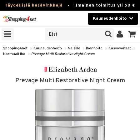
Täydellisiä kesävinkkejä
-
Ilmainen toimitus yli 50 €
Kauneudenhoito
ERKKEJÄ
Kauneudenhoito
M BRANDS
T
Piilolinssit
Shopping4net
»
Kauneudenhoito
»
Naisille
»
Ihonhoito
»
Kasvovoiteet
»
Normaali iho
»
Prevage Multi Restorative Night Cream
JAT
Luontaistuotteet
UOTTEITA
Apteekki
Prevage Multi Restorative Night Cream
Fitness
t
Koti & Sisustus
t Set
ito
Lelut, Lapsi & Vauva
jat / Kammat
inkotuotteet
Tuotemerkkejä
skuurit
koistuotteet
Kampanjat
stenlähtö
eruskettavat tuotteet