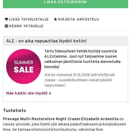
LISÄÄ OSTOSKORIIN
lakorut
iikka
LISÄÄ TOIVELISTALLE
KIRJOITA ARVOSTELU
KERRO YSTÄVÄLLE
vakorut
t Set
mit
nekorut
ulet
 de cologne
onhoito
ALE - on aika napsauttaa löydöt kotiin!
muksia
likiilto
o
 de parfum
i & Lapset
Tartu tilaisuuteen tehdä löytöjä suuresta
ALEstamme. Juuri nyt tarjoamme suuren
lipuna
nzer & Highlighter
nnet
 de toilette
inkotuotteet
t
valikoiman jännittäviä tuotteita alennetuilla
hinnoilla!
lirasva
kkivoide
okynnet
t tarvikkeet
japakkaukset
dorantit
stenlähtö
sasto
ito
iikkalaukkuja
Ale on voimassa 31.8.2026 asti mutta ole
auskynä
tevoide
sien hoito
kkaus
mät
ksukynttilät &
koistuotteet
sväri
inkotuotteet
sit
mit
otteita
nopea - suosikkituotteesi voivat päästä
onetuoksut
loppumaan!
kipuna
silakanpoisto
ut
liner / Kajaali
t Set
toaineet
koistuotteet
er shave balm
ko
onhoito
talosuihke
Näe kaikki ale-löydöt »
mer
silakat
setit
oripset
eruskettavat tuotteet
toilu
eruskettavat tuotteet
er shave lotion
inkotuotteet
teri
vikkeet
makarvat
kojen hoito
kölaitteet
vovoiteet
 de cologne
dorantit
linssit
Tuotetieto
ytetty Päivävoide
mivärit
vojen poisto
mpoot
metiikkalaukkuja
 de toilette
koistuotteet
Prevage Multi-Restorative Night Cream
Elizabeth Ardenilta
on
UE
runsas yövoide, joka toimii yön aikana palauttaakseen ja korjatakseen
sienhoito
ien hoito
vikkeita
rinta
japakkaukset
eruskettavat tuotteet
ihoa. Se tarjoaa intensiivistä kosteutusta, vahvistaa ihon
e