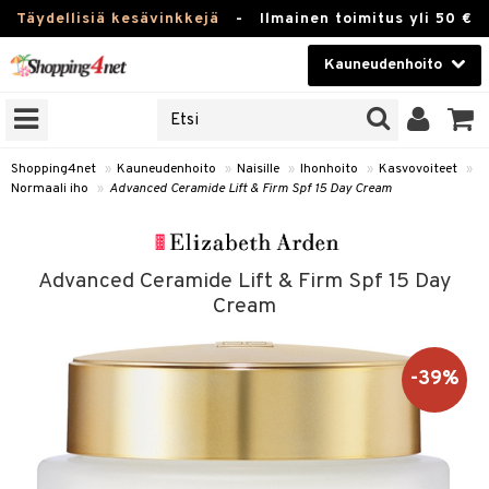
Täydellisiä kesävinkkejä
-
Ilmainen toimitus yli 50 €
Kauneudenhoito
ERKKEJÄ
Kauneudenhoito
M BRANDS
T
Piilolinssit
Shopping4net
»
Kauneudenhoito
»
Naisille
»
Ihonhoito
»
Kasvovoiteet
»
Normaali iho
»
Advanced Ceramide Lift & Firm Spf 15 Day Cream
JAT
Luontaistuotteet
UOTTEITA
Apteekki
Advanced Ceramide Lift & Firm Spf 15 Day
Fitness
Cream
et
Koti & Sisustus
t Set
ito
-39%
Lelut, Lapsi & Vauva
rjat / Kammat
rinkotuotteet
Tuotemerkkejä
skuurit
koistuotteet
Kampanjat
stenlähtö
eruskettavat tuotteet