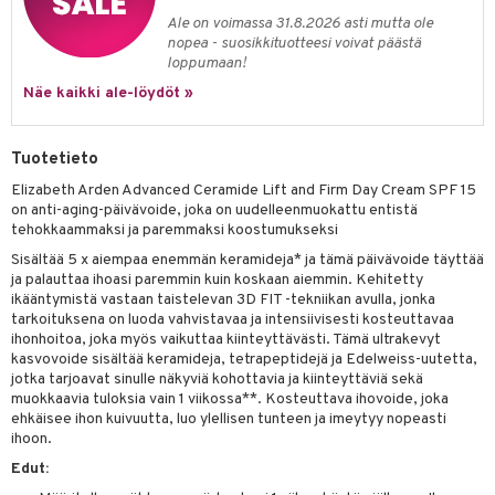
spalvelu
siväri
Ale on voimassa 31.8.2026 asti mutta ole
rinta
hjapakkaus
vojen poisto
 10
 System
nopea - suosikkituotteesi voivat päästä
yksiä & vastauksia
pytuotteita
loppumaan!
amiot
ien hoito
he 1: Puhdistus
ito
tuotetta
Näe kaikki ale-löydöt »
hkugeelit & saippuat
ranajotuotteet
hkugeelit & saippuat
he 2: Kirkastus
ien- ja Vartalonhoito
a verkkokaupasta
taloöljyt
ta & Viikset
talovoiteet
he 3: Kosteutus
steudenhoito
likiilto
ut
Tuotetieto
talovoiteet
hdistaminen
rinta ja naamiot
ulipuna
matics Elixir
ko
Elizabeth Arden Advanced Ceramide Lift and Firm Day Cream SPF 15
on anti-aging-päivävoide, joka on uudelleenmuokattu entistä
erumit
hdistus
ltenrajausväri
lyx
inkosuoja
t
tehokkaammaksi ja paremmaksi koostumukseksi
lmänympärysvoiteet
Sisältää 5 x aiempaa enemmän keramideja* ja tämä päivävoide täyttää
erumit
lmakarvat
nique Happy
aihetta Miehille
ja palauttaa ihoasi paremmin kuin koskaan aiemmin. Kehitetty
ikääntymistä vastaan taistelevan 3D FIT -tekniikan avulla, jonka
mien/Huulten Hoito
miväri
nique Happy For Men
nhoito
tarkoituksena on luoda vahvistavaa ja intensiivisesti kosteuttavaa
kkisiveltmit
ihonhoitoa, joka myös vaikuttaa kiinteyttävästi. Tämä ultrakevyt
kastus
kasvovoide sisältää keramideja, tetrapeptidejä ja Edelweiss-uutetta,
kkivoide
jotka tarjoavat sinulle näkyviä kohottavia ja kiinteyttäviä sekä
teutus & Soujaus
muokkaavia tuloksia vain 1 viikossa**. Kosteuttava ihovoide, joka
tevoide
ranajo & Ihonpuhdistus
ehkäisee ihon kuivuutta, luo ylellisen tunteen ja imeytyy nopeasti
ihoon.
hjustusvoide
Edut:
skipuna