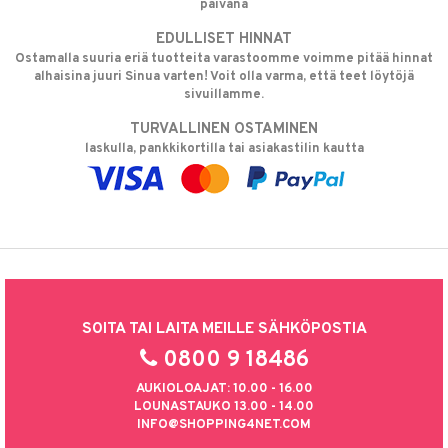
päivänä
EDULLISET HINNAT
Ostamalla suuria eriä tuotteita varastoomme voimme pitää hinnat
alhaisina juuri Sinua varten! Voit olla varma, että teet löytöjä
sivuillamme.
TURVALLINEN OSTAMINEN
laskulla, pankkikortilla tai asiakastilin kautta
SOITA TAI LAITA MEILLE SÄHKÖPOSTIA
0800 9 18486
AUKIOLOAJAT: 10.00 - 16.00
LOUNASTAUKO 13.00 - 14.00
INFO@SHOPPING4NET.COM