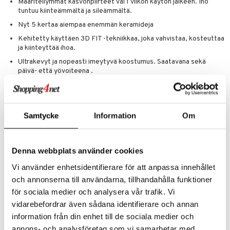
Määritellymmät kasvonpiirteet vai 1 viikon käytön jälkeen. Iho
tuntuu kiinteämmältä ja sileämmältä.
teri
Nyt 5 kertaa aiempaa enemmän keramideja
siväri
Kehitetty käyttäen 3D FIT -tekniikkaa, joka vahvistaa, kosteuttaa
ja kiinteyttää ihoa.
mänrajauskynät
Ultrakevyt ja nopeasti imeytyvä koostumus. Saatavana sekä
päivä- että yövoiteena .
Sisältää SPF 15.
**Perustuu riippumattomaan kuluttajatutkimukseen päivä- ja
yövoiteilla; osallistujina 58 naista; 1 viikon ajan .
Samtycke
Information
Om
Pääainesosat:
Keramidit vahvistavat ihon suojakerrosta ulkoisia
vaikutuksia vastaan, ylläpitäen samalla ihomme luonnollista
Denna webbplats använder cookies
kosteustasapainoa
Vi använder enhetsidentifierare för att anpassa innehållet
Tetrapeptidit
silottavat näkyvästi hienoja juonteita ja
ryppyjä ja auttavat samalla palauttamaan ihon kiinteyttä
och annonserna till användarna, tillhandahålla funktioner
för sociala medier och analysera vår trafik. Vi
Edelweiss-uute
auttaa tuomaan esiin kasvonpiirteitä ja
kiinteyttää velttoa ihoa selkeyttäen ulkonäköä.
vidarebefordrar även sådana identifierare och annan
E-vitamiini
on ravitseva antioksidantti, joka suojaa
information från din enhet till de sociala medier och
ulkoisilta hyökkäyksiltä ja vapailta radikaaleilta- Punalevä
annons- och analysföretag som vi samarbetar med.