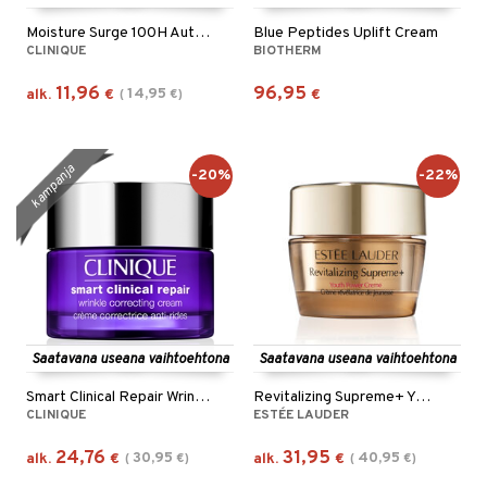
Moisture Surge 100H Auto Replenishing Hydrator
Blue Peptides Uplift Cream
CLINIQUE
BIOTHERM
11,96
96,95
14,95
alk.
€
(
€
)
€
kampanja
-20%
-22%
Saatavana useana vaihtoehtona
Saatavana useana vaihtoehtona
Smart Clinical Repair Wrinkle Cream
Revitalizing Supreme+ Youth Power Cream
CLINIQUE
ESTÉE LAUDER
24,76
31,95
30,95
40,95
alk.
€
(
€
)
alk.
€
(
€
)