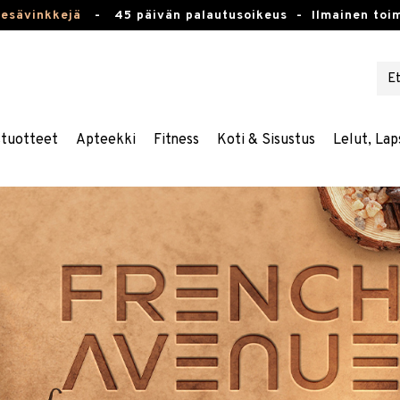
kesävinkkejä
-
45 päivän palautusoikeus -
Ilmainen toim
stuotteet
Apteekki
Fitness
Koti & Sisustus
Lelut, Lap