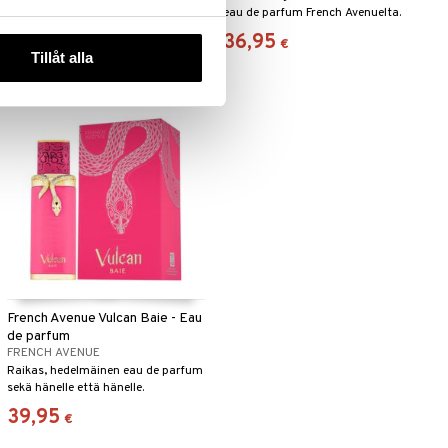
parfum French Avenuelta.
eau de parfum French Avenuelta.
49,95
36,95
(
68,95
€
)
€
€
Tillåt alla
French Avenue Vulcan Baie - Eau
de parfum
FRENCH AVENUE
Raikas, hedelmäinen eau de parfum
sekä hänelle että hänelle.
39,95
€