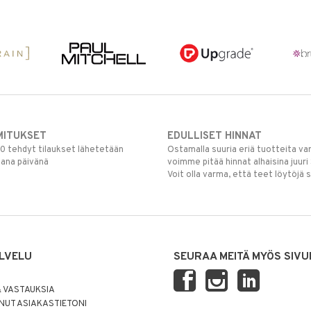
MITUKSET
EDULLISET HINNAT
00 tehdyt tilaukset lähetetään
Ostamalla suuria eriä tuotteita 
mana päivänä
voimme pitää hinnat alhaisina juuri
Voit olla varma, että teet löytöjä 
LVELU
SEURAA MEITÄ MYÖS SIVU
 VASTAUKSIA
UT ASIAKASTIETONI