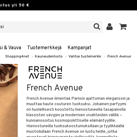
itus yli 50 €
si & Vauva
Tuotemerkkejä
Kampanjat
Shopping4net
»
Kauneudenhoito
»
Valitse tuotemerkki
»
French Avenue
French Avenue
French Avenue ilmentää Pariisin ajattoman eleganssin ja
muuttaa haute couturen tuoksuksi. Jokainen parfyymi
on huolellisesti koostettu hienostuneella tasapainolla
klassisten sävyjen ja modernien vivahteiden välillä –
kunnianosoitus kosmopoliittiselle elämäntyylille.
Hienostuneilla tuoksukoostumuksillaan ja tyylikkäällä
muotoilullaan French Avenue on luotu heille, jotka