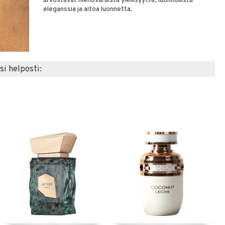
arvostavat hienovaraista ylellisyyttä, luonnollista
eleganssia ja aitoa luonnetta.
si helposti: