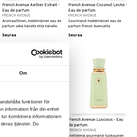
French Avenue Aether Extrait -
French Avenue Coconut Leche -
Eau de parfum
Eau de parfum
FRENCH AVENUE
FRENCH AVENUE
Aromaattinen, hedelmäinen eau de
Gourmand-hedelmäinen eau de
parfum sekä hänelle että hänelle.
parfum French Avenuelta
Seuraa
Seuraa
-28%
Om
andahålla funktioner för
n information från din enhet
 tur kombinera informationen
French Avenue Liquid Brun
French Avenue Luscious - Eau
 deras tjänster. Du
Limited Edition - Edp
de parfum
FRENCH AVENUE
FRENCH AVENUE
Lumoavan raikas, itämainen eau de
Viettelevä gourmand-tuoksuinen