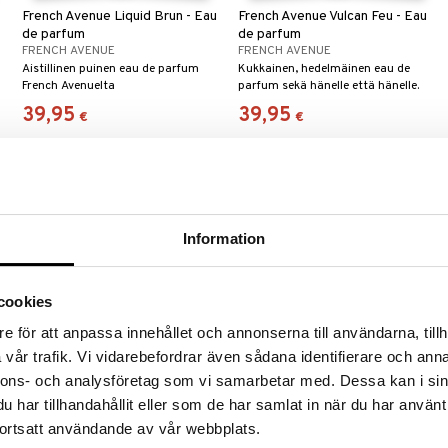
French Avenue Liquid Brun - Eau
French Avenue Vulcan Feu - Eau
de parfum
de parfum
FRENCH AVENUE
FRENCH AVENUE
Aistillinen puinen eau de parfum
Kukkainen, hedelmäinen eau de
French Avenuelta
parfum sekä hänelle että hänelle.
39,95
39,95
€
€
Information
cookies
e för att anpassa innehållet och annonserna till användarna, tillh
vår trafik. Vi vidarebefordrar även sådana identifierare och anna
nnons- och analysföretag som vi samarbetar med. Dessa kan i sin
u
French Avenue Spectre Ghost -
French Avenue Veneno Scarlet -
har tillhandahållit eller som de har samlat in när du har använt
Eau de parfum
Eau de parfum
FRENCH AVENUE
FRENCH AVENUE
ortsatt användande av vår webbplats.
Aromikkaan mausteinen eau de
Aistillinen hedelmäinen eau de