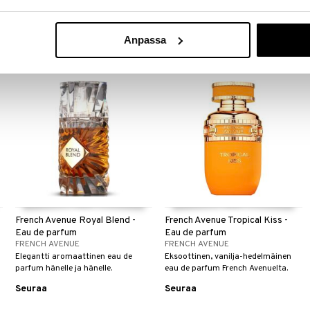
parfum French Avenuelta.
parfum sekä hänelle että hänelle.
39,95
39,95
€
€
Anpassa
French Avenue Royal Blend -
French Avenue Tropical Kiss -
Eau de parfum
Eau de parfum
FRENCH AVENUE
FRENCH AVENUE
Elegantti aromaattinen eau de
Eksoottinen, vanilja-hedelmäinen
parfum hänelle ja hänelle.
eau de parfum French Avenuelta.
Seuraa
Seuraa