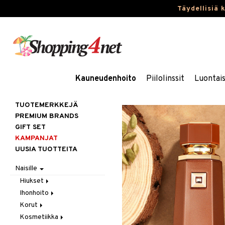
Täydellisiä 
Kauneudenhoito
Piilolinssit
Luontai
TUOTEMERKKEJÄ
PREMIUM BRANDS
GIFT SET
KAMPANJAT
UUSIA TUOTTEITA
Naisille
Hiukset
Ihonhoito
Gift Set
Korut
Harjat / Kammat
Aurinkotuotteet
Kosmetiikka
Hiuskuurit
Erikoistuotteet
Kaulakorut