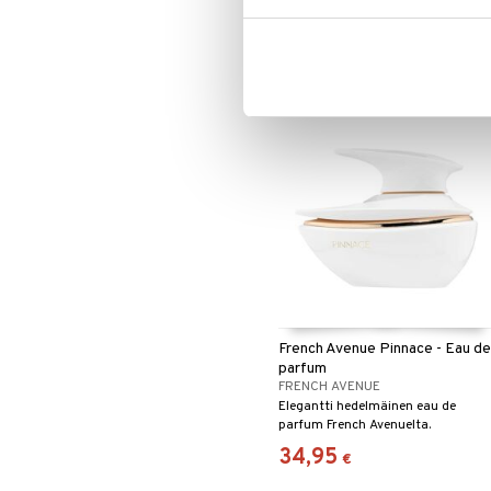
sekä hänelle että hänelle.
34,95
€
French Avenue Pinnace - Eau de
parfum
FRENCH AVENUE
Elegantti hedelmäinen eau de
parfum French Avenuelta.
34,95
€