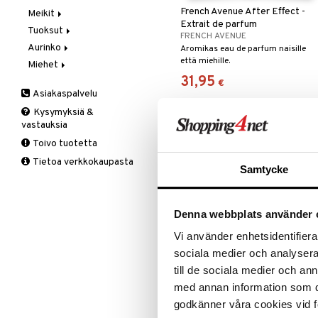
French Avenue After Effect -
Meikit
Vaihe 2: Kirkastus
Käsien- ja Vartalonhoito
Extrait de parfum
Tuoksut
Vaihe 3: Kosteutus
Kosteudenhoito
Huulikiilto
FRENCH AVENUE
Aurinko
Kuorinta ja naamiot
Huulipuna
Aromatics Elixir
Aromikas eau de parfum naisille
että miehille.
Miehet
Puhdistus
Huultenrajausväri
Calyx
Aurinkosuoja
31,95
Seerumit
Kulmakarvat
Clinique Happy
3-Vaihetta Miehille
€
Asiakaspalvelu
Silmien/Huulten Hoito
Luomiväri
Clinique Happy For Men
Ironhoito
Kysymyksiä &
Meikkisiveltmit
Kirkastus
vastauksia
Meikkivoide
Kosteutus & Soujaus
Toivo tuotetta
Peitevoide
Parranajo &
Tietoa verkkokaupasta
Ihonpuhdistus
Pohjustusvoide
Samtycke
Poskipuna
Puuteri
Denna webbplats använder 
Ripsiväri
Silmänrajauskynät
Vi använder enhetsidentifierar
sociala medier och analysera 
till de sociala medier och a
French Avenue Éclair Affair - Ea
med annan information som du 
de parfum
FRENCH AVENUE
godkänner våra cookies vid f
Raikas, gourmand eau de parfum