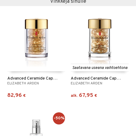
Vinkkejä sinulle
Saatavana useana vaihtoehtona
Advanced Ceramide Capsules Eye Serum
Advanced Ceramide Capsules Youth Restoring Serum
ELIZABETH ARDEN
ELIZABETH ARDEN
82,96
67,95
€
alk.
€
-50%