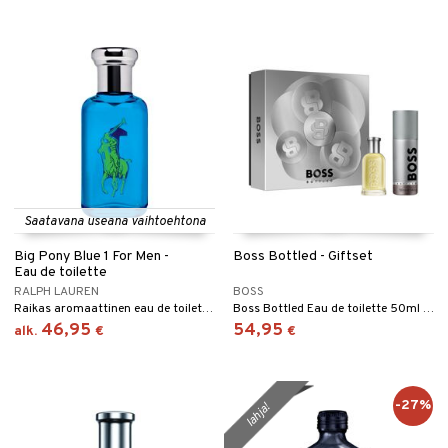
Saatavana useana vaihtoehtona
Big Pony Blue 1 For Men -
Boss Bottled - Giftset
Eau de toilette
RALPH LAUREN
BOSS
Raikas aromaattinen eau de toilette Ralph Laurenilta.
Boss Bottled Eau de toilette 50ml + Boss Bottled Deodorant Spray 150ml
46,95
54,95
alk.
€
€
-27%
lahja!