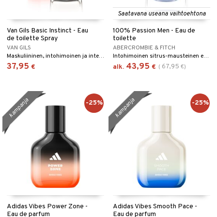
Saatavana useana vaihtoehtona
Van Gils Basic Instinct - Eau
100% Passion Men - Eau de
de toilette Spray
toilette
VAN GILS
ABERCROMBIE & FITCH
Maskuliininen, intohimoinen ja intensiivinen eau de toilette Van Gilsilta.
Intohimoinen sitrus-mausteinen eau de toilette Abercrombie & Fitchiltä.
37,95
43,95
67,95
€
alk.
€
(
€
)
kampanja
kampanja
-25%
-25%
Adidas Vibes Power Zone -
Adidas Vibes Smooth Pace -
Eau de parfum
Eau de parfum