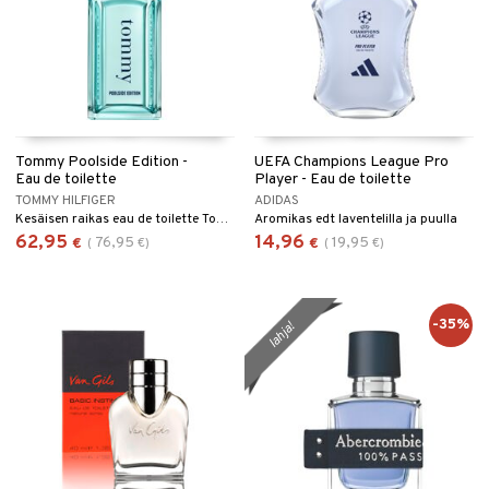
Tommy Poolside Edition -
UEFA Champions League Pro
Eau de toilette
Player - Eau de toilette
TOMMY HILFIGER
ADIDAS
Kesäisen raikas eau de toilette Tommy Hilfigeriltä.
Aromikas edt laventelilla ja puulla
62,95
14,96
76,95
19,95
€
(
€
)
€
(
€
)
-35%
lahja!