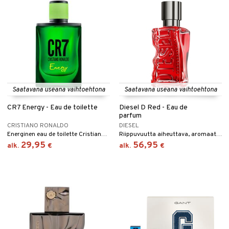
Saatavana useana vaihtoehtona
Saatavana useana vaihtoehtona
CR7 Energy - Eau de toilette
Diesel D Red - Eau de
parfum
CRISTIANO RONALDO
DIESEL
Energinen eau de toilette Cristiano Ronaldolta
Riippuvuutta aiheuttava, aromaattinen eau de parfum Dieseliltä
29,95
56,95
alk.
€
alk.
€