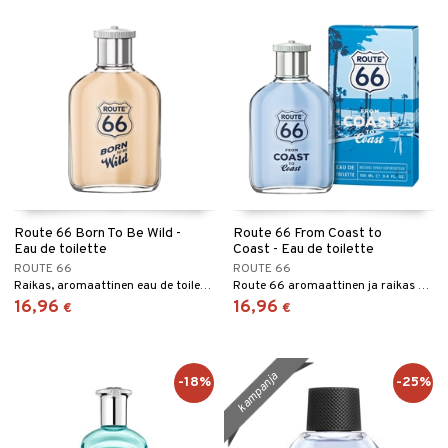
Route 66 Born To Be Wild -
Route 66 From Coast to
Eau de toilette
Coast - Eau de toilette
ROUTE 66
ROUTE 66
Raikas, aromaattinen eau de toilette Route 66:lta.
Route 66 aromaattinen ja raikas eau de toilette
16,96
16,96
€
€
kampanja
-18%
-25%