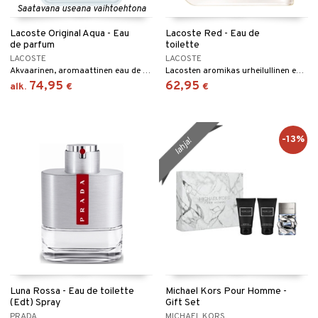
Saatavana useana vaihtoehtona
Lacoste Original Aqua - Eau
Lacoste Red - Eau de
de parfum
toilette
LACOSTE
LACOSTE
Akvaarinen, aromaattinen eau de parfum Lacostelta.
Lacosten aromikas urheilullinen eau de toilette
74,95
62,95
alk.
€
€
-13%
lahja!
Luna Rossa - Eau de toilette
Michael Kors Pour Homme -
(Edt) Spray
Gift Set
PRADA
MICHAEL KORS