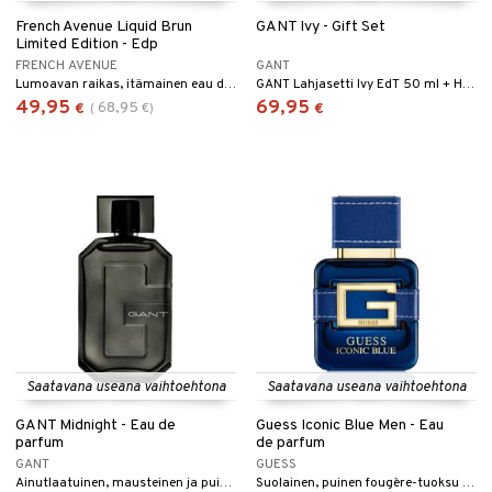
French Avenue Liquid Brun
GANT Ivy - Gift Set
Limited Edition - Edp
FRENCH AVENUE
GANT
Lumoavan raikas, itämainen eau de parfum French Avenuelta.
GANT Lahjasetti Ivy EdT 50 ml + Hiusten ja vartalon shampoo 200 ml
49,95
69,95
68,95
€
(
€
)
€
Saatavana useana vaihtoehtona
Saatavana useana vaihtoehtona
GANT Midnight - Eau de
Guess Iconic Blue Men - Eau
parfum
de parfum
GANT
GUESS
Ainutlaatuinen, mausteinen ja puinen tuoksu Gantilta.
Suolainen, puinen fougère-tuoksu Guessilta.