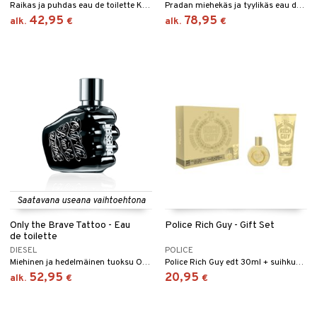
Raikas ja puhdas eau de toilette Kenzolta
Pradan miehekäs ja tyylikäs eau de parfum
42,95
78,95
alk.
€
alk.
€
Saatavana useana vaihtoehtona
Only the Brave Tattoo - Eau
Police Rich Guy - Gift Set
de toilette
DIESEL
POLICE
Miehinen ja hedelmäinen tuoksu Only The Brave Collection -kokoelma Dieseliltä.
Police Rich Guy edt 30ml + suihkugeeli 100ml
52,95
20,95
alk.
€
€