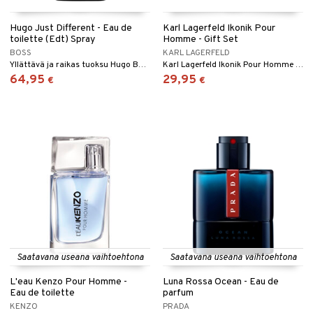
Hugo Just Different - Eau de
Karl Lagerfeld Ikonik Pour
toilette (Edt) Spray
Homme - Gift Set
BOSS
KARL LAGERFELD
Yllättävä ja raikas tuoksu Hugo Bossilta
Karl Lagerfeld Ikonik Pour Homme edp 60ml + 7,5ml
64,95
29,95
€
€
Saatavana useana vaihtoehtona
Saatavana useana vaihtoehtona
L'eau Kenzo Pour Homme -
Luna Rossa Ocean - Eau de
Eau de toilette
parfum
KENZO
PRADA