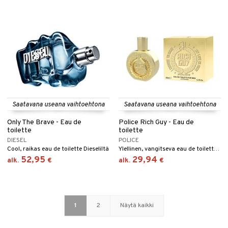
Saatavana useana vaihtoehtona
Saatavana useana vaihtoehtona
Only The Brave - Eau de
Police Rich Guy - Eau de
toilette
toilette
DIESEL
POLICE
Cool, raikas eau de toilette Dieseliltä
Ylellinen, vangitseva eau de toilette Policelta.
52,95
29,94
alk.
€
alk.
€
1
2
Näytä kaikki