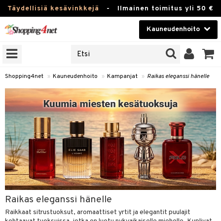
Täydellisiä kesävinkkejä
-
Ilmainen toimitus yli 50 €
Kauneudenhoito
ERKKEJÄ
Kauneudenhoito
M BRANDS
T
Piilolinssit
Shopping4net
»
Kauneudenhoito
»
Kampanjat
»
Raikas eleganssi hänelle
JAT
Luontaistuotteet
UOTTEITA
Apteekki
Fitness
t
Koti & Sisustus
t Set
ito
Lelut, Lapsi & Vauva
jat / Kammat
inkotuotteet
Tuotemerkkejä
Raikas eleganssi hänelle
skuurit
koistuotteet
lakorut
iikka
Kampanjat
Raikkaat sitrustuoksut, aromaattiset yrtit ja elegantit puulajit
stenlähtö
eruskettavat tuotteet
vakorut
t Set
mit