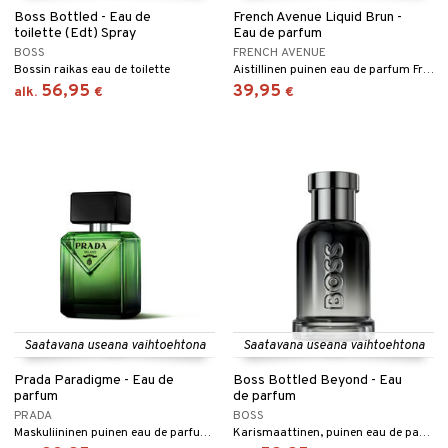
Boss Bottled - Eau de
French Avenue Liquid Brun -
taloöljyt
ta & Viikset
talovoiteet
toilette (Edt) Spray
Eau de parfum
linssit
BOSS
FRENCH AVENUE
talovoiteet
distaminen
Bossin raikas eau de toilette
Aistillinen puinen eau de parfum French Avenuelta
UE
56,95
39,95
alk.
€
€
rumit
e
mänympärysvoiteet
 10
 System
he 1: Puhdistus
ito
he 2: Kirkastus
ien- ja Vartalonhoito
he 3: Kosteutus
teudenhoito
likiilto
t
rinta ja naamiot
lipuna
matics Elixir
o
distus
ltenrajausväri
yx
inkosuoja
Saatavana useana vaihtoehtona
Saatavana useana vaihtoehtona
rumit
makarvat
nique Happy
aihetta Miehille
spalvelu
Prada Paradigme - Eau de
Boss Bottled Beyond - Eau
mien/Huulten Hoito
miväri
nique Happy For Men
nhoito
parfum
de parfum
ksiä & vastauksia
PRADA
BOSS
kkisiveltmit
kastus
Maskuliininen puinen eau de parfum Pradalta.
Karismaattinen, puinen eau de parfum Hugo Bossilta.
tuotetta