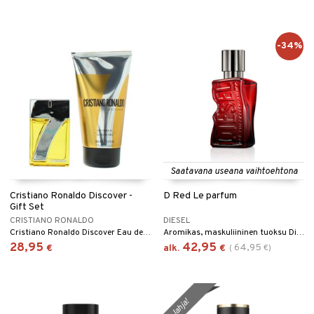
-34%
Saatavana useana vaihtoehtona
Cristiano Ronaldo Discover -
D Red Le parfum
Gift Set
CRISTIANO RONALDO
DIESEL
Cristiano Ronaldo Discover Eau de toilette 30 ml + Suihkugeeli 150 ml
Aromikas, maskuliininen tuoksu Dieseliltä.
28,95
42,95
64,95
€
alk.
€
(
€
)
lahja!