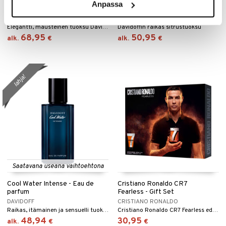
Cool Elixir Safran Mineral
Cool Water - Eau de toilette
Anpassa
Parfum
(Edt) Spray
DAVIDOFF
DAVIDOFF
Elegantti, mausteinen tuoksu Davidoffilta.
Davidoffin raikas sitrustuoksu
68,95
50,95
alk.
€
alk.
€
lahja!
Saatavana useana vaihtoehtona
Cool Water Intense - Eau de
Cristiano Ronaldo CR7
parfum
Fearless - Gift Set
DAVIDOFF
CRISTIANO RONALDO
Raikas, itämainen ja sensuelli tuoksu Davidoffilta.
Cristiano Ronaldo CR7 Fearless edt 30ml + suihkugeeli 150ml
48,94
30,95
alk.
€
€