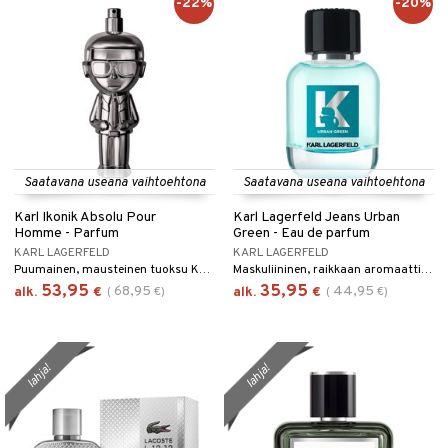
-22%
-20%
Saatavana useana vaihtoehtona
Saatavana useana vaihtoehtona
Karl Ikonik Absolu Pour
Karl Lagerfeld Jeans Urban
Homme - Parfum
Green - Eau de parfum
KARL LAGERFELD
KARL LAGERFELD
Puumainen, mausteinen tuoksu Karl Lagerfeldilta.
Maskuliininen, raikkaan aromaattinen eau de parfum Karl Lagerfeldilta.
53,95
35,95
68,95
44,95
alk.
€
(
€
)
alk.
€
(
€
)
lahja!
lahja!