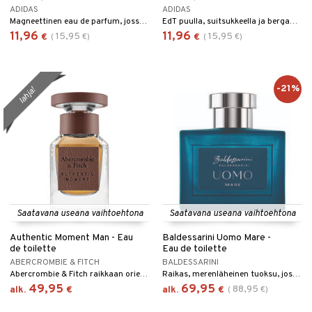
ADIDAS
ADIDAS
Magneettinen eau de parfum, jossa on oudin ja luumun vivahteita.
EdT puulla, suitsukkeella ja bergamotilla
11,96
11,96
15,95
15,95
€
(
€
)
€
(
€
)
-21%
lahja!
Saatavana useana vaihtoehtona
Saatavana useana vaihtoehtona
Authentic Moment Man - Eau
Baldessarini Uomo Mare -
de toilette
Eau de toilette
ABERCROMBIE & FITCH
BALDESSARINI
Abercrombie & Fitch raikkaan orientaalinen eau de cologne
Raikas, merenläheinen tuoksu, jossa on sitruksen ja puun sävyjä.
49,95
69,95
88,95
alk.
€
alk.
€
(
€
)