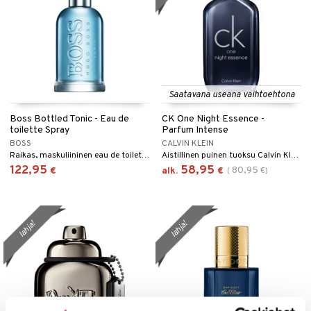
Saatavana useana vaihtoehtona
Boss Bottled Tonic - Eau de
CK One Night Essence -
toilette Spray
Parfum Intense
BOSS
CALVIN KLEIN
Raikas, maskuliininen eau de toilette - Hugo Boss
Aistillinen puinen tuoksu Calvin Kleinilta
122,95
58,95
80,95
€
alk.
€
(
€
)
lahja!
lahja!