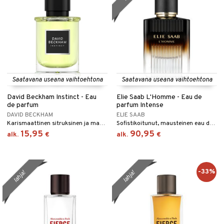
Saatavana useana vaihtoehtona
Saatavana useana vaihtoehtona
David Beckham Instinct - Eau
Elie Saab L'Homme - Eau de
de parfum
parfum Intense
DAVID BECKHAM
ELIE SAAB
Karismaattinen sitruksinen ja mausteinen eau de parfum David Beckhamilta.
Sofistikoitunut, mausteinen eau de parfum Elie Saabilta.
15,95
90,95
alk.
€
alk.
€
-33%
lahja!
lahja!