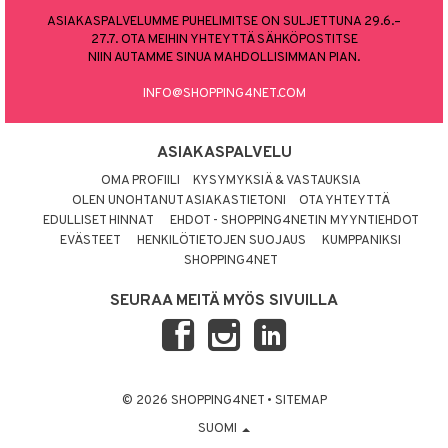
ASIAKASPALVELUMME PUHELIMITSE ON SULJETTUNA 29.6.–
27.7. OTA MEIHIN YHTEYTTÄ SÄHKÖPOSTITSE
NIIN AUTAMME SINUA MAHDOLLISIMMAN PIAN.
INFO@SHOPPING4NET.COM
ASIAKASPALVELU
OMA PROFIILI
KYSYMYKSIÄ & VASTAUKSIA
OLEN UNOHTANUT ASIAKASTIETONI
OTA YHTEYTTÄ
EDULLISET HINNAT
EHDOT - SHOPPING4NETIN MYYNTIEHDOT
EVÄSTEET
HENKILÖTIETOJEN SUOJAUS
KUMPPANIKSI
SHOPPING4NET
SEURAA MEITÄ MYÖS SIVUILLA
© 2026 SHOPPING4NET
•
SITEMAP
SUOMI