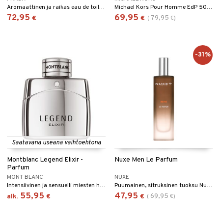
Aromaattinen ja raikas eau de toilette Pradalta
Michael Kors Pour Homme EdP 50 ml + Suihkugeeli 50 ml + After Shave Balm 50 ml
72,95
69,95
79,95
€
€
(
€
)
-31%
Saatavana useana vaihtoehtona
Montblanc Legend Elixir -
Nuxe Men Le Parfum
Parfum
MONT BLANC
NUXE
Intensiivinen ja sensuelli miesten hajuvesi Montblancilta.
Puumainen, sitruksinen tuoksu Nuxelta.
55,95
47,95
69,95
alk.
€
€
(
€
)