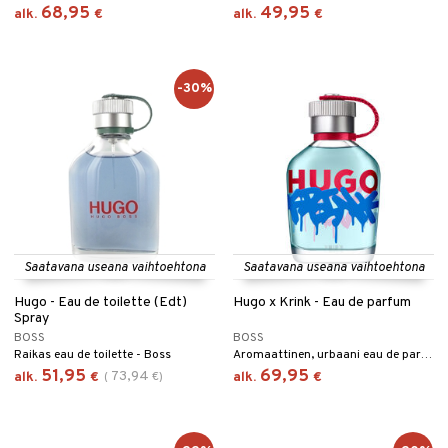
68,95
49,95
alk.
€
alk.
€
-30%
Saatavana useana vaihtoehtona
Saatavana useana vaihtoehtona
Hugo - Eau de toilette (Edt)
Hugo x Krink - Eau de parfum
Spray
BOSS
BOSS
Raikas eau de toilette - Boss
Aromaattinen, urbaani eau de parfum Bossilta.
51,95
69,95
73,94
alk.
€
(
€
)
alk.
€