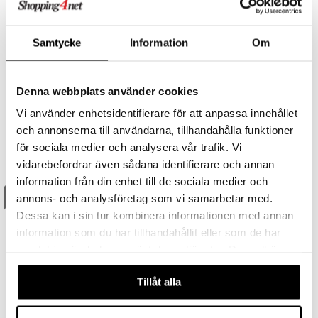
Saatavana useana vaihtoehtona
Saatavana useana vaihtoehtona
Samtycke
Information
Om
Coach Pure Platinum -
Cool Elixir Parfum
Parfum
COACH
DAVIDOFF
Denna webbplats använder cookies
Aromikas puinen tuoksu Coachilta.
Aromikas, elegantti eau de parfum Davidoffilta.
62,95
68,95
Vi använder enhetsidentifierare för att anpassa innehållet
alk.
€
alk.
€
och annonserna till användarna, tillhandahålla funktioner
för sociala medier och analysera vår trafik. Vi
vidarebefordrar även sådana identifierare och annan
lahja!
lahja!
information från din enhet till de sociala medier och
annons- och analysföretag som vi samarbetar med.
Dessa kan i sin tur kombinera informationen med annan
information som du har tillhandahållit eller som de har
samlat in när du har använt deras tjänster. Du godkänner
våra cookies vid fortsatt användande av vår webbplats.
Tillåt alla
Saatavana useana vaihtoehtona
Saatavana useana vaihtoehtona