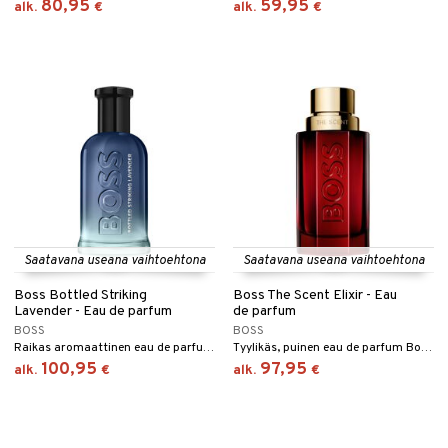
kkivoide
80,95
59,95
teutus & Soujaus
alk.
€
alk.
€
 verkkokaupasta
tevoide
ranajo & Ihonpuhdistus
justusvoide
kipuna
teri
siväri
mänrajauskynät
Saatavana useana vaihtoehtona
Saatavana useana vaihtoehtona
Boss Bottled Striking
Boss The Scent Elixir - Eau
Lavender - Eau de parfum
de parfum
BOSS
BOSS
Raikas aromaattinen eau de parfum Bossilta.
Tyylikäs, puinen eau de parfum Bossilta.
100,95
97,95
alk.
€
alk.
€