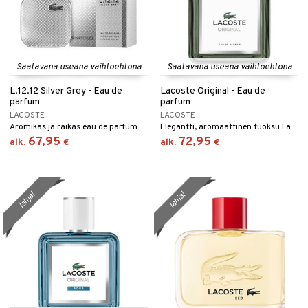
Saatavana useana vaihtoehtona
Saatavana useana vaihtoehtona
L.12.12 Silver Grey - Eau de
Lacoste Original - Eau de
parfum
parfum
LACOSTE
LACOSTE
Aromikas ja raikas eau de parfum Lacostelta.
Elegantti, aromaattinen tuoksu Lacostelta.
67,95
72,95
alk.
€
alk.
€
lahja!
lahja!