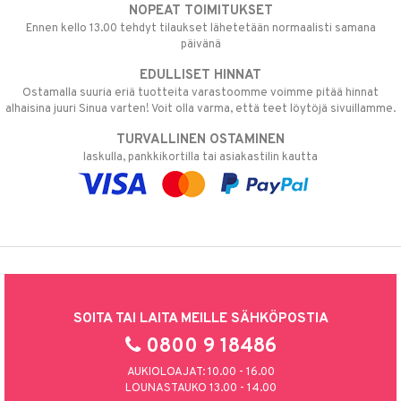
NOPEAT TOIMITUKSET
Ennen kello 13.00 tehdyt tilaukset lähetetään normaalisti samana
päivänä
EDULLISET HINNAT
Ostamalla suuria eriä tuotteita varastoomme voimme pitää hinnat
alhaisina juuri Sinua varten! Voit olla varma, että teet löytöjä sivuillamme.
TURVALLINEN OSTAMINEN
laskulla, pankkikortilla tai asiakastilin kautta
SOITA TAI LAITA MEILLE SÄHKÖPOSTIA
0800 9 18486
AUKIOLOAJAT: 10.00 - 16.00
LOUNASTAUKO 13.00 - 14.00