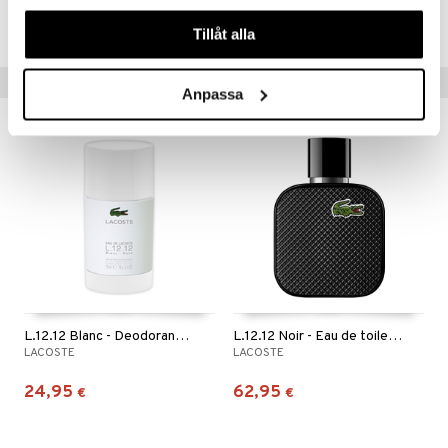
våra cookies vid fortsatt användande av vår webbplats.
CLC91-LC-50-XX-XX
Tillåt alla
Vinkkejä sinulle
Anpassa
L.12.12 Blanc - Deodorant Stick
L.12.12 Noir - Eau de toilette
LACOSTE
LACOSTE
24,95
62,95
€
€