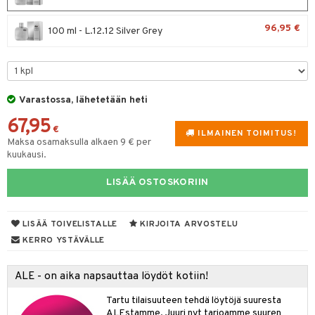
spalvelu
taloöljyt
 10
 System
96,95 €
100 ml - L.12.12 Silver Grey
ksiä & vastauksia
talovoiteet
he 1: Puhdistus
ito
tuotetta
he 2: Kirkastus
ien- ja Vartalonhoito
 verkkokaupasta
he 3: Kosteutus
teudenhoito
likiilto
t
Varastossa, lähetetään heti
rinta ja naamiot
lipuna
67,95
matics Elixir
o
€
ILMAINEN TOIMITUS!
Maksa osamaksulla alkaen 9 € per
distus
ltenrajausväri
yx
inkosuoja
kuukausi.
rumit
makarvat
nique Happy
aihetta Miehille
LISÄÄ OSTOSKORIIN
mien/Huulten Hoito
miväri
nique Happy For Men
nhoito
kkisiveltmit
kastus
LISÄÄ TOIVELISTALLE
KIRJOITA ARVOSTELU
kkivoide
KERRO YSTÄVÄLLE
teutus & Soujaus
tevoide
ranajo & Ihonpuhdistus
ALE - on aika napsauttaa löydöt kotiin!
justusvoide
Tartu tilaisuuteen tehdä löytöjä suuresta
kipuna
ALEstamme. Juuri nyt tarjoamme suuren