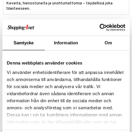
Keveitä, hienostuneita ja unohtumattomia – täydellisiä joka
tilanteeseen.
Tuotetieto
L.12.12 Silver Grey Lacostelta
Julkaisu:
2025
Tuoksuperhe:
Aromaattinen – Fougère
Samtycke
Information
Om
Hopeametallisella viimeistelyllään, joka kunnioittaa René Lacosten
terästennismailaa, L.12.12 Silver Grey täydentää tyylikkäästi ja
loistokkaasti ikonisen tuoksukokoelman, joka on saanut inspiraationsa
Denna webbplats använder cookies
pikeepaidasta.
Vi använder enhetsidentifierare för att anpassa innehållet
Fougère-puumainen tuoksu, joka tasapainottaa täydellisesti laventelin
och annonserna till användarna, tillhandahålla funktioner
ja geraniumin aromaattisia vivahteita, vahvistettuna intensiivisellä
suitsukeuutteella ja virkistettynä mandariinin vivahteella. Pohjalla
för sociala medier och analysera vår trafik. Vi
yhdistyvät setripuu ja lämmin ambroksi paljastaen vastustamattoman
vidarebefordrar även sådana identifierare och annan
puumaisen jäljen.
information från din enhet till de sociala medier och
Ylänuotti
: suitsuke ja mandariini
annons- och analysföretag som vi samarbetar med.
Sydännuotti
: laventeli ja geranium
Pohjanuotti
: setripuu ja ambroksi
Dessa kan i sin tur kombinera informationen med annan
information som du har tillhandahållit eller som de har
samlat in när du har använt deras tjänster. Du godkänner
Tuotenumero