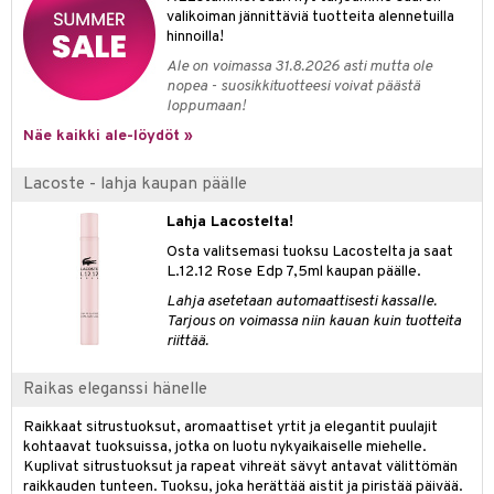
valikoiman jännittäviä tuotteita alennetuilla
teri
hinnoilla!
Ale on voimassa 31.8.2026 asti mutta ole
siväri
nopea - suosikkituotteesi voivat päästä
loppumaan!
mänrajauskynät
Näe kaikki ale-löydöt »
Lacoste - lahja kaupan päälle
Lahja Lacostelta!
Osta valitsemasi tuoksu Lacostelta ja saat
L.12.12 Rose Edp 7,5ml kaupan päälle.
Lahja asetetaan automaattisesti kassalle.
Tarjous on voimassa niin kauan kuin tuotteita
riittää.
Raikas eleganssi hänelle
Raikkaat sitrustuoksut, aromaattiset yrtit ja elegantit puulajit
kohtaavat tuoksuissa, jotka on luotu nykyaikaiselle miehelle.
Kuplivat sitrustuoksut ja rapeat vihreät sävyt antavat välittömän
raikkauden tunteen. Tuoksu, joka herättää aistit ja piristää päivää.