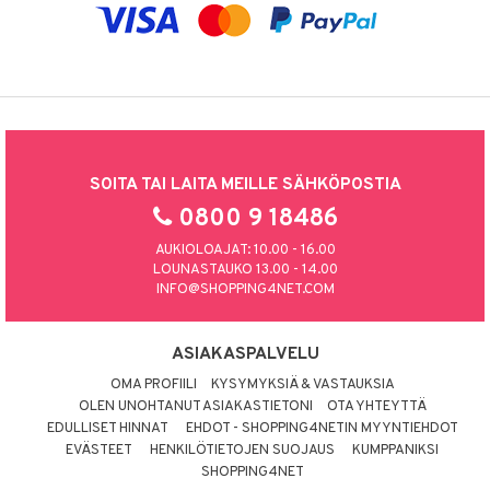
SOITA TAI LAITA MEILLE SÄHKÖPOSTIA
0800 9 18486
AUKIOLOAJAT: 10.00 - 16.00
LOUNASTAUKO 13.00 - 14.00
INFO@SHOPPING4NET.COM
ASIAKASPALVELU
OMA PROFIILI
KYSYMYKSIÄ & VASTAUKSIA
OLEN UNOHTANUT ASIAKASTIETONI
OTA YHTEYTTÄ
EDULLISET HINNAT
EHDOT - SHOPPING4NETIN MYYNTIEHDOT
EVÄSTEET
HENKILÖTIETOJEN SUOJAUS
KUMPPANIKSI
SHOPPING4NET