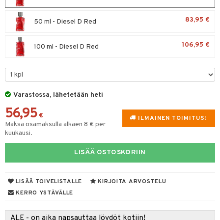
spalvelu
taloöljyt
 10
 System
83,95 €
50 ml - Diesel D Red
ksiä & vastauksia
talovoiteet
he 1: Puhdistus
ito
tuotetta
106,95 €
100 ml - Diesel D Red
he 2: Kirkastus
ien- ja Vartalonhoito
 verkkokaupasta
he 3: Kosteutus
teudenhoito
likiilto
t
rinta ja naamiot
lipuna
matics Elixir
o
Varastossa, lähetetään heti
distus
ltenrajausväri
yx
inkosuoja
56,95
€
rumit
makarvat
nique Happy
ILMAINEN TOIMITUS!
aihetta Miehille
Maksa osamaksulla alkaen 8 € per
kuukausi.
mien/Huulten Hoito
miväri
nique Happy For Men
nhoito
kkisiveltmit
LISÄÄ OSTOSKORIIN
kastus
kkivoide
teutus & Soujaus
LISÄÄ TOIVELISTALLE
KIRJOITA ARVOSTELU
tevoide
ranajo & Ihonpuhdistus
KERRO YSTÄVÄLLE
justusvoide
ALE - on aika napsauttaa löydöt kotiin!
kipuna