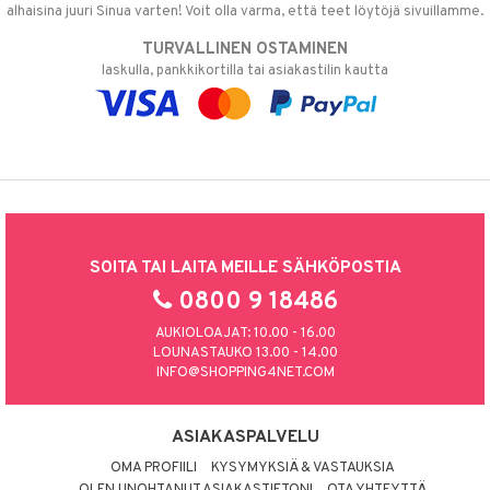
alhaisina juuri Sinua varten! Voit olla varma, että teet löytöjä sivuillamme.
TURVALLINEN OSTAMINEN
laskulla, pankkikortilla tai asiakastilin kautta
SOITA TAI LAITA MEILLE SÄHKÖPOSTIA
0800 9 18486
AUKIOLOAJAT: 10.00 - 16.00
LOUNASTAUKO 13.00 - 14.00
INFO@SHOPPING4NET.COM
ASIAKASPALVELU
OMA PROFIILI
KYSYMYKSIÄ & VASTAUKSIA
OLEN UNOHTANUT ASIAKASTIETONI
OTA YHTEYTTÄ