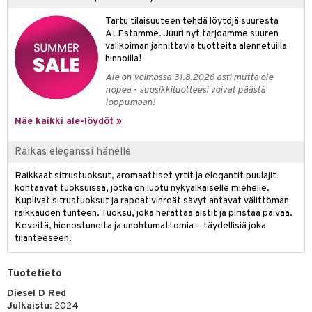
Tartu tilaisuuteen tehdä löytöjä suuresta
teri
ALEstamme. Juuri nyt tarjoamme suuren
siväri
valikoiman jännittäviä tuotteita alennetuilla
hinnoilla!
mänrajauskynät
Ale on voimassa 31.8.2026 asti mutta ole
nopea - suosikkituotteesi voivat päästä
loppumaan!
Näe kaikki ale-löydöt »
Raikas eleganssi hänelle
Raikkaat sitrustuoksut, aromaattiset yrtit ja elegantit puulajit
kohtaavat tuoksuissa, jotka on luotu nykyaikaiselle miehelle.
Kuplivat sitrustuoksut ja rapeat vihreät sävyt antavat välittömän
raikkauden tunteen. Tuoksu, joka herättää aistit ja piristää päivää.
Keveitä, hienostuneita ja unohtumattomia – täydellisiä joka
tilanteeseen.
Tuotetieto
Diesel D Red
Julkaistu
: 2024