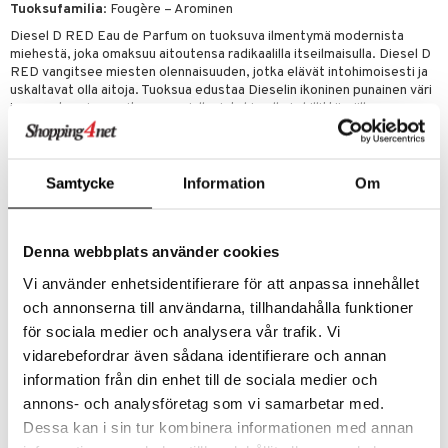
Tuoksufamilia
: Fougère – Arominen
Diesel D RED Eau de Parfum on tuoksuva ilmentymä modernista
miehestä, joka omaksuu aitoutensa radikaalilla itseilmaisulla. Diesel D
RED vangitsee miesten olennaisuuden, jotka elävät intohimoisesti ja
uskaltavat olla aitoja. Tuoksua edustaa Dieselin ikoninen punainen väri
ja se on kunnianosoitus energialle, intohimolle ja hillittömälle
aitoudelle, kehottaen sinua omaksumaan todellisen itsesi.
RIIPPUVUUTTAVA AIHEUTTAVA JA ÄÄRIMMÄISEN KUUMA TUOKSU
Diesel D RED vapauttaa riippuvuutta aiheuttavan ja äärimmäisen
Samtycke
Information
Om
kuumuuden, joka yhdistää puhtaat nuotit lämpimään sensuaalisuuteen.
Tuoksu avautuu virkistävällä räjähdyksellä mehukasta punaista
greippiä, joka kohtaa Provencen Ranskasta peräisin olevan vaalean
laventelin äärimmäisen puhtauden. Tämä dynaaminen yhdistelmä
Denna webbplats använder cookies
kontrastoi voimakkaasti santelipuun lämpimää, sensuellia
intensiteettiä ja jättää jälkeensä kapinallisen tuoksun, joka jättää
Vi använder enhetsidentifierare för att anpassa innehållet
unohtumattoman ja pitkäkestoisen jäljen. Diesel D RED ei ole vain
och annonserna till användarna, tillhandahålla funktioner
raikas miesten tuoksu, se on polttavan kuuma.
för sociala medier och analysera vår trafik. Vi
KUTSU JÄTTÄÄ JÄLKESI INTOHIMOISESTI: IKONINEN PUNAINEN
vidarebefordrar även sådana identifierare och annan
Diesel rikkoo perinteistä tuotesuunnittelua ja uudistaa pullon
ainutlaatuisella twistillä ikonisella "Diesel For Successful Living" -
information från din enhet till de sociala medier och
logollaan. Pullo, joka on inspiroitu emblematisesta D-logosta, kutsuu
annons- och analysföretag som vi samarbetar med.
sinua tekemään jälkesi maailmaan intohimoisesti. Korkki, joka
Dessa kan i sin tur kombinera informationen med annan
muistuttaa niittejä Diesel-farkuissa, antaa suunnittelulle rosoisen