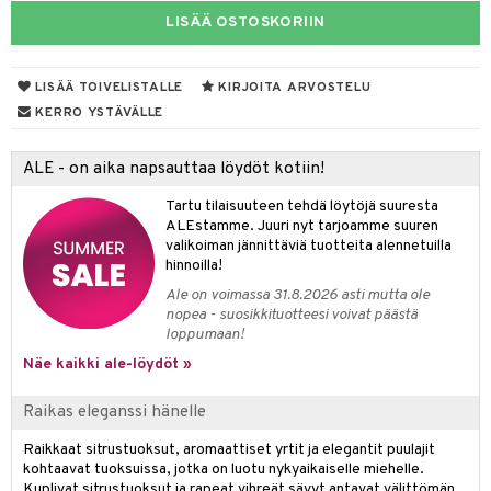
spalvelu
LISÄÄ OSTOSKORIIN
taloöljyt
 10
 System
ksiä & vastauksia
talovoiteet
he 1: Puhdistus
ito
LISÄÄ TOIVELISTALLE
KIRJOITA ARVOSTELU
tuotetta
he 2: Kirkastus
ien- ja Vartalonhoito
KERRO YSTÄVÄLLE
 verkkokaupasta
he 3: Kosteutus
teudenhoito
likiilto
t
ALE - on aika napsauttaa löydöt kotiin!
rinta ja naamiot
lipuna
matics Elixir
o
Tartu tilaisuuteen tehdä löytöjä suuresta
distus
ltenrajausväri
yx
ALEstamme. Juuri nyt tarjoamme suuren
inkosuoja
valikoiman jännittäviä tuotteita alennetuilla
rumit
makarvat
nique Happy
aihetta Miehille
hinnoilla!
Ale on voimassa 31.8.2026 asti mutta ole
mien/Huulten Hoito
miväri
nique Happy For Men
nhoito
nopea - suosikkituotteesi voivat päästä
loppumaan!
kkisiveltmit
kastus
Näe kaikki ale-löydöt »
kkivoide
teutus & Soujaus
Raikas eleganssi hänelle
tevoide
ranajo & Ihonpuhdistus
Raikkaat sitrustuoksut, aromaattiset yrtit ja elegantit puulajit
justusvoide
kohtaavat tuoksuissa, jotka on luotu nykyaikaiselle miehelle.
kipuna
Kuplivat sitrustuoksut ja rapeat vihreät sävyt antavat välittömän