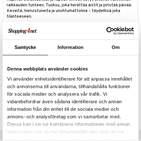
raikkauden tunteen. Tuoksu, joka herättää aistit ja piristää päivää.
teri
Keveitä, hienostuneita ja unohtumattomia – täydellisiä joka
tilanteeseen.
siväri
mänrajauskynät
Tuotetieto
Discover Cristiano Ronaldolta on eloisa, virkistävä ja dynaaminen
tuoksu, joka on luotu vangitsemaan Cristiano Ronaldon rohkean ja
Samtycke
Information
Om
seikkailunhaluisen hengen olemus. Tämä kiehtova tuoksu merkitsee
uutta lukua Ronaldon matkassa ja kutsuu modernia miestä
omaksumaan itsensä toteuttamisen ja seikkailunhalun.
Denna webbplats använder cookies
Setti sisältää:
Vi använder enhetsidentifierare för att anpassa innehållet
Cristiano Ronaldo Discover Eau de toilette 30ml
och annonserna till användarna, tillhandahålla funktioner
Cristiano Ronaldo Discover Shower Gel 150ml
för sociala medier och analysera vår trafik. Vi
vidarebefordrar även sådana identifierare och annan
Tuotenumero
information från din enhet till de sociala medier och
CCR31-X3-1-XX-XX
annons- och analysföretag som vi samarbetar med.
Dessa kan i sin tur kombinera informationen med annan
information som du har tillhandahållit eller som de har
Vinkkejä sinulle
samlat in när du har använt deras tjänster. Du godkänner