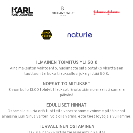
ILMAINEN TOIMITUS YLI 50 €
Aina maksuton vaihtoehto, huolimatta siitä ostatko yksittäisen
tuotteen tai koko tilauksellesi joka ylittää 50 €.
NOPEAT TOIMITUKSET
Ennen kello 13.00 tehdyt tilaukset lähetetään normaalisti samana
päivänä
EDULLISET HINNAT
Ostamalla suuria eriä tuotteita varastoomme voimme pitää hinnat
alhaisina juuri Sinua varten! Voit olla varma, että teet löytöjä sivuillamme.
TURVALLINEN OSTAMINEN
laskulla, pankkikortilla tai asiakastilin kautta