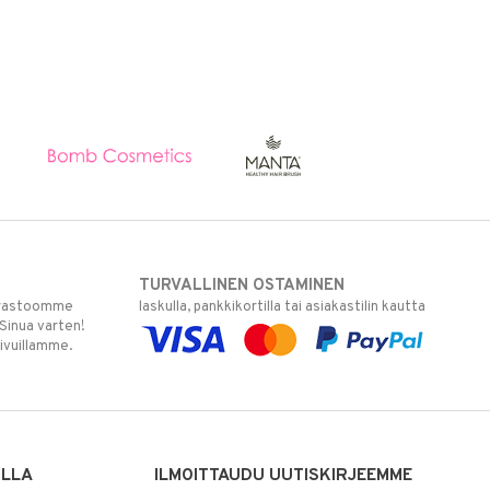
TURVALLINEN OSTAMINEN
varastoomme
laskulla, pankkikortilla tai asiakastilin kautta
 Sinua varten!
sivuillamme.
ILLA
ILMOITTAUDU UUTISKIRJEEMME