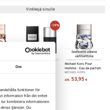
Vinkkejä sinulle
-19%
 useana
Saatavana useana
htona
vaihtoehtona
Pour
Michael Kors Pour
Michael Kors Pour
Om
 - Eau de
Homme - Deo Stick
Homme - Eau de parfum
MICHAEL KORS
MICHAEL KORS
24,95
53,95
(
30,95
€
)
€
€
alk.
€
andahålla funktioner för
n information från din enhet
-13%
 tur kombinera informationen
 deras tjänster. Du