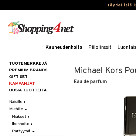
Täydellisiä 
Kauneudenhoito
Piilolinssit
Luontai
TUOTEMERKKEJÄ
Michael Kors P
PREMIUM BRANDS
GIFT SET
Eau de parfum
KAMPANJAT
UUSIA TUOTTEITA
Naisille
Miehille
Hiukset
Ihonhoito
Gift Set
Hiukset
Korut
Harjat / Kammat
Aurinkotuotteet
Ihonhoito
Hiustenlähtö
Kosmetiikka
Hiuskuurit
Erikoistuotteet
Kaulakorut
Parfyymit
Hiusväri
Aurinkotuotteet