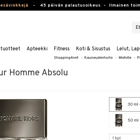
kesävinkkejä
-
45 päivän palautusoikeus -
Ilmainen toim
stuotteet
Apteekki
Fitness
Koti & Sisustus
Lelut, Lap
Shopping4net
»
Kauneudenhoito
»
Miehille
»
P
our Homme Absolu
30 ml 
50 ml 