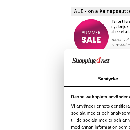
Miehet
Puhdistus
Huultenrajausväri
Calyx
Aurinkosuoja
ALE - on aika napsautta
Seerumit
Kulmakarvat
Clinique Happy
3-Vaihetta Miehille
Silmien/Huulten Hoito
Luomiväri
Clinique Happy For Men
Ironhoito
Tartu tila
Meikkisiveltmit
Kirkastus
nyt tarjoa
alennetuill
Meikkivoide
Kosteutus & Soujaus
Peitevoide
Parranajo &
Ale on voi
Ihonpuhdistus
suosikkitu
Pohjustusvoide
Näe kaikk
Poskipuna
Puuteri
Michael Kors - gold car
Ripsiväri
Silmänrajauskynät
Lahja Mic
Samtycke
Osta valit
pirteän go
Koko: 10 x
Denna webbplats använder 
Lahja aset
Vi använder enhetsidentifierar
Tarjous on 
sociala medier och analysera 
till de sociala medier och a
Tuotetieto
med annan information som du 