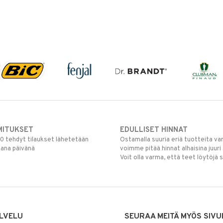
MITUKSET
EDULLISET HINNAT
00 tehdyt tilaukset lähetetään
Ostamalla suuria eriä tuotteita 
mana päivänä
voimme pitää hinnat alhaisina juuri
Voit olla varma, että teet löytöjä 
LVELU
SEURAA MEITÄ MYÖS SIVU