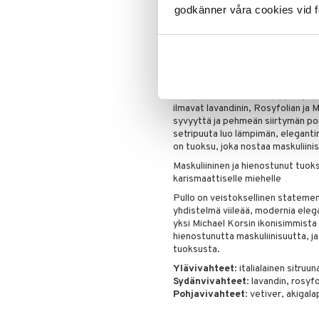
Michael Kors Pour Homme Abs
godkänner våra cookies vid f
Julkaisu
: 2025
Tuoksuperhe:
Aromaattinen – Pu
Michael Kors Pour Homme Absolu 
miehen hienostuneen intensiteetin
Tuoksu avautuu virkistävillä italia
tasapainottavat roseepippuri ja 
ilmavat lavandinin, Rosyfolian ja
syvyyttä ja pehmeän siirtymän poh
setripuuta luo lämpimän, elegantin
on tuoksu, joka nostaa maskuliinis
Maskuliininen ja hienostunut tuoksu
karismaattiselle miehelle
Pullo on veistoksellinen statemen
yhdistelmä viileää, modernia eleg
yksi Michael Korsin ikonisimmist
hienostunutta maskuliinisuutta, j
tuoksusta.
Ylävivahteet
: italialainen sitr
Sydänvivahteet
: lavandin, rosyfo
Pohjavivahteet
: vetiver, akigala