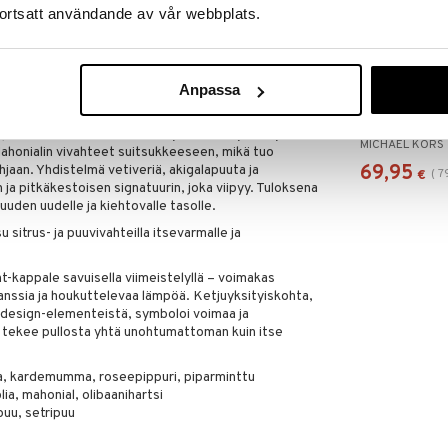
olu
ortsatt användande av vår webbplats.
inen – Sitrus
on voimakas tuoksu, joka vangitsee modernin
 – rohkea, karismaattinen ja itsevarma.
Anpassa
Michael Kors 
laisen sitruunan ja kardemumman vivahteilla, joita
Homme - Gift
piparminttu eloisaan alkuun. Sydämessä yhdistyvät
MICHAEL KORS
 Mahonialin vivahteet suitsukkeeseen, mikä tuo
69,95
jaan. Yhdistelmä vetiveriä, akigalapuuta ja
(
7
€
 ja pitkäkestoisen signatuurin, joka viipyy. Tuloksena
uuden uudelle ja kiehtovalle tasolle.
 sitrus- ja puuvivahteilla itsevarmalle ja
t-kappale savuisella viimeistelyllä – voimakas
anssia ja houkuttelevaa lämpöä. Ketjuyksityiskohta,
a design-elementeistä, symboloi voimaa ja
a tekee pullosta yhtä unohtumattoman kuin itse
uuna, kardemumma, roseepippuri, piparminttu
lia, mahonial, olibaanihartsi
puu, setripuu