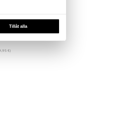
Tillåt alla
Pour
 Set
9,95
€
)