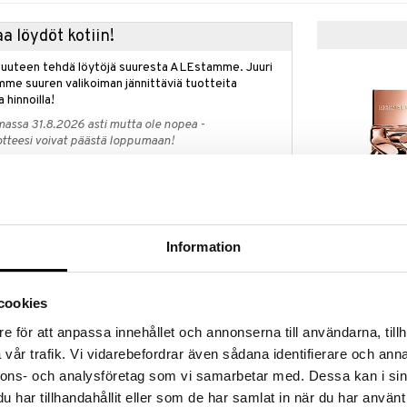
a löydöt kotiin!
isuuteen tehdä löytöjä suuresta ALEstamme. Juuri
mme suuren valikoiman jännittäviä tuotteita
a hinnoilla!
massa 31.8.2026 asti mutta ole nopea -
otteesi voivat päästä loppumaan!
i ale-löydöt »
Saatavana
d holder kaupan päälle
vaihtoe
Michael Kors 
hael Korslta!
Information
Femme Absolu
semasi naisten tuoksu Michael Korslta ja saat
MICHAEL KORS
parfum
ld card holder kaupan päälle, arvo 18 eur.
58,95
 7 cm
alk.
cookies
etaan automaattisesti kassalle.
e för att anpassa innehållet och annonserna till användarna, tillh
voimassa niin kauan kuin tuotteita riittää.
vår trafik. Vi vidarebefordrar även sådana identifierare och anna
nnons- och analysföretag som vi samarbetar med. Dessa kan i sin
har tillhandahållit eller som de har samlat in när du har använt