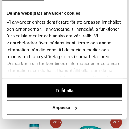
Denna webbplats använder cookies
uutuus
Vi använder enhetsidentifierare för att anpassa innehållet
och annonserna till användarna, tillhandahålla funktioner
för sociala medier och analysera vår trafik. Vi
vidarebefordrar även sådana identifierare och annan
information från din enhet till de sociala medier och
annons- och analysföretag som vi samarbetar med.
Dessa kan i sin tur kombinera informationen med annan
information som du har tillhandahållit eller som de har
samlat in när du har använt deras tjänster. Du godkänner
Instant FIRMx Tightening
Instant FIRMx® Lip Filler
Eye Patches
våra cookies vid fortsatt användande av vår webbplats.
PETER THOMAS ROTH
PETER THOMAS ROTH
Tillåt alla
Kollageenia lisäävät silmänympärysnaamiot, jotka näkyvästi kiinteyttävät, silottavat ja virkistävät Peter Thomas Rothilta.
Kosteuttava huulivoide, jossa on täyteläistävä vaikutus, Peter Thomas Rothilta
43,95
30,95
€
€
Anpassa
-28%
-28%