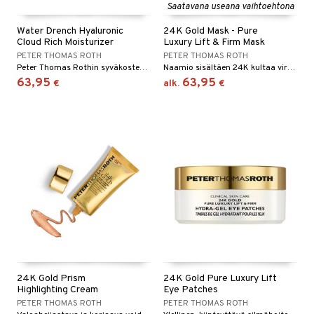
Saatavana useana vaihtoehtona
Water Drench Hyaluronic
24K Gold Mask - Pure
Cloud Rich Moisturizer
Luxury Lift & Firm Mask
PETER THOMAS ROTH
PETER THOMAS ROTH
Peter Thomas Rothin syväkosteuttava voide antaa säteilyä ihoon
Naamio sisältäen 24K kultaa virkistämään ja silottamaan ihoa Peter Thomas Rothilta
63,95
63,95
€
alk.
€
24K Gold Prism
24K Gold Pure Luxury Lift
Highlighting Cream
Eye Patches
PETER THOMAS ROTH
PETER THOMAS ROTH