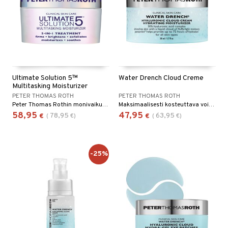
Ultimate Solution 5™
Water Drench Cloud Creme
Multitasking Moisturizer
PETER THOMAS ROTH
PETER THOMAS ROTH
Peter Thomas Rothin monivaikutteinen päivä- ja yövoide
Maksimaalisesti kosteuttava voide - Peter Thomas Roth
58,95
47,95
78,95
63,95
€
(
€
)
€
(
€
)
-25%