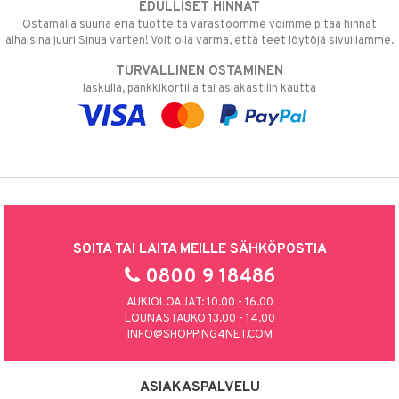
EDULLISET HINNAT
Ostamalla suuria eriä tuotteita varastoomme voimme pitää hinnat
alhaisina juuri Sinua varten! Voit olla varma, että teet löytöjä sivuillamme.
TURVALLINEN OSTAMINEN
laskulla, pankkikortilla tai asiakastilin kautta
SOITA TAI LAITA MEILLE SÄHKÖPOSTIA
0800 9 18486
AUKIOLOAJAT: 10.00 - 16.00
LOUNASTAUKO 13.00 - 14.00
INFO@SHOPPING4NET.COM
ASIAKASPALVELU