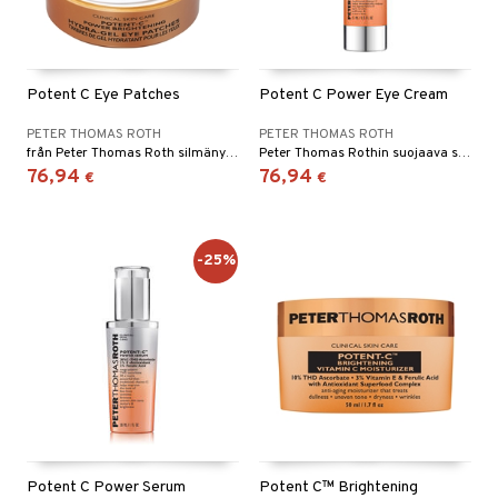
Potent C Eye Patches
Potent C Power Eye Cream
PETER THOMAS ROTH
PETER THOMAS ROTH
från Peter Thomas Roth silmänympärysnaamio anti-aging-teholla
Peter Thomas Rothin suojaava silmävoide ehkäisten tummia silmänalusia ja harakanvarpaita
76,94
76,94
€
€
-25%
Potent C Power Serum
Potent C™ Brightening