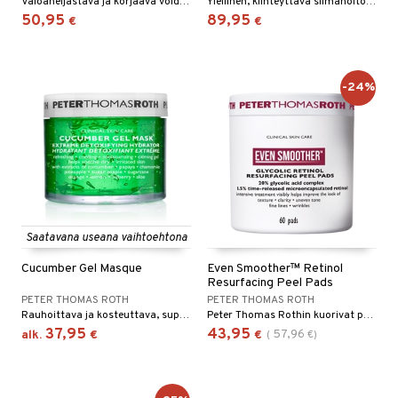
Valoaheijastava ja korjaava voide - Peter Thomas Roth
Ylellinen, kiinteyttävä silmähoito, joka on rikastettu 24K kullalla.
50,95
89,95
€
€
-24%
Saatavana useana vaihtoehtona
Cucumber Gel Masque
Even Smoother™ Retinol
Resurfacing Peel Pads
PETER THOMAS ROTH
PETER THOMAS ROTH
Rauhoittava ja kosteuttava, super-ihana naamio kurkku-uutteilla - Peter Thomas Roth
Peter Thomas Rothin kuorivat peelinglaput antavat tasaisemman ja sileämmän ihon
37,95
43,95
57,96
alk.
€
€
(
€
)