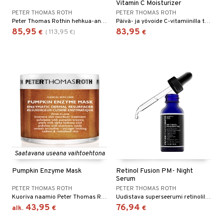
Vitamin C Moisturizer
PETER THOMAS ROTH
PETER THOMAS ROTH
Peter Thomas Rothin hehkua-antava seerumi ehkäisten hienoja uurteita ja ryppyjä, antaen kiinteämmän ihon, tasaisemman ihosävyn ja paremman rakenteen
Päivä- ja yövoide C-vitamiinilla tasaisemman ja hehkuvamman ihon saavuttamiseksi Peter Thomas Rothilta.
85,95
83,95
113,95
€
(
€
)
€
Saatavana useana vaihtoehtona
Pumpkin Enzyme Mask
Retinol Fusion PM- Night
Serum
PETER THOMAS ROTH
PETER THOMAS ROTH
Kuoriva naamio Peter Thomas Rothilta
Uudistava superseerumi retinolilla antamaan nuoremman ja kauniimman ihon - Peter Thomas Roth
43,95
76,94
alk.
€
€