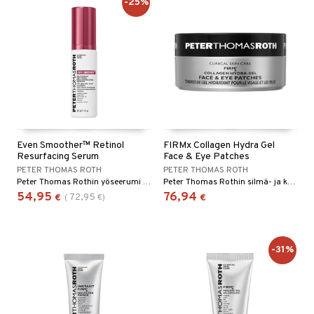
-25%
Even Smoother™ Retinol
FIRMx Collagen Hydra Gel
Resurfacing Serum
Face & Eye Patches
PETER THOMAS ROTH
PETER THOMAS ROTH
Peter Thomas Rothin yöseerumi kosteuttaa ja aikaansaa tasaisemman ihon, joka säteilee hohdetta
Peter Thomas Rothin silmä- ja kasvolaput, jotka saavat ihon näyttämään kiinteämmältä ja sileämmältä
54,95
76,94
72,95
€
(
€
)
€
-31%