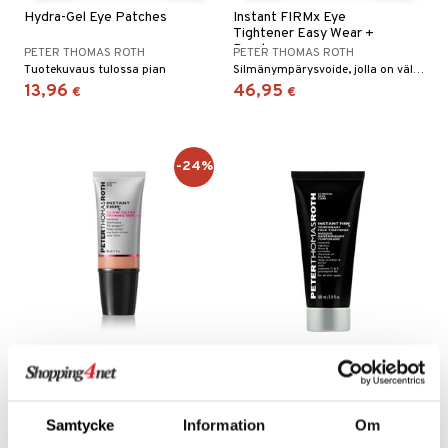
Hydra-Gel Eye Patches
Instant FIRMx Eye
Tightener Easy Wear +
Brush
PETER THOMAS ROTH
PETER THOMAS ROTH
Tuotekuvaus tulossa pian
Silmänympärysvoide, jolla on välittömästi kiinteyttävä vaikutus, Peter Thomas Rothilta.
13,96
46,95
€
€
-24%
Instant FIRMx Glow Filter
Instant FIRMx Temporary
Priming Serum
Face Tightener
PETER THOMAS ROTH
PETER THOMAS ROTH
Heleyttävä ja kiinteyttävä primer Peter Thomas Rothilta.
Seerumi, joka antaa välittömän, väliaikaisen kiinteyttävän vaikutuksen Peter Thomas Rothilta.
Samtycke
Information
Om
37,95
58,95
49,95
€
(
€
)
€