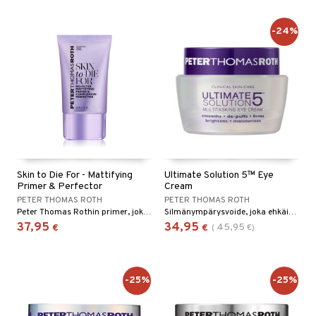
-24%
Skin to Die For - Mattifying
Ultimate Solution 5™ Eye
Primer & Perfector
Cream
PETER THOMAS ROTH
PETER THOMAS ROTH
Peter Thomas Rothin primer, joka pysyy koko päivän
Silmänympärysvoide, joka ehkäisee ryppyjä, turvotusta, kiinteyden menetystä, tummia silmänalusia ja kuivuutta.
37,95
34,95
45,95
€
€
(
€
)
-25%
-25%