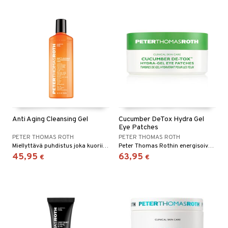
kkivoide
teutus & Soujaus
 verkkokaupasta
tevoide
ranajo & Ihonpuhdistus
justusvoide
kipuna
teri
siväri
mänrajauskynät
Anti Aging Cleansing Gel
Cucumber DeTox Hydra Gel
Eye Patches
PETER THOMAS ROTH
PETER THOMAS ROTH
Miellyttävä puhdistus joka kuorii ja jättää ihon silkinsileäksi ja puhtaaksi - Peter Thomas Roth
Peter Thomas Rothin energisoivat geelilaput silmänympärysalueelle
45,95
63,95
€
€