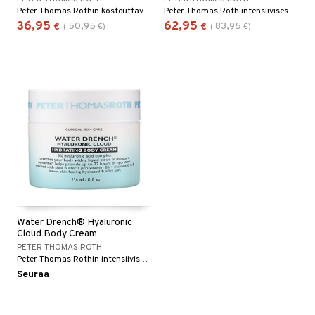
Peter Thomas Rothin kosteuttava silmänympärysgeeli juonteita, ryppyjä, silmäpusseja ja tummia silmänalusia häivyttämään
Peter Thomas Roth intensiivisesti kosteuttava seerumi
36,95
62,95
50,95
83,95
€
(
€
)
€
(
€
)
Water Drench® Hyaluronic
Cloud Body Cream
PETER THOMAS ROTH
Peter Thomas Rothin intensiivisesti kosteuttava body cream
Seuraa