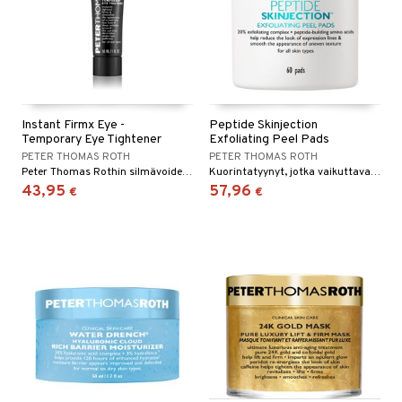
Instant Firmx Eye -
Peptide Skinjection
Temporary Eye Tightener
Exfoliating Peel Pads
PETER THOMAS ROTH
PETER THOMAS ROTH
Peter Thomas Rothin silmävoide antaen välittömästi siloittavan vaikutuksen
Kuorintatyynyt, jotka vaikuttavat ikääntymisen merkkeihin.
43,95
57,96
€
€