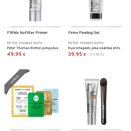
FIRMx NoFilter Primer
Firmx Peeling Gel
PETER THOMAS ROTH
PETER THOMAS ROTH
Peter Thomas Rothin pohjustusvoide, joka antaa välittömästi kiinteämmän, sileämmän ja kimmoisamman ihon
Kuorintageeli, joka sisältää entsyymejä ja selluloosaa Peter Thomas Rothilta
49,95
39,95
57,96
€
€
(
€
)
uutuus