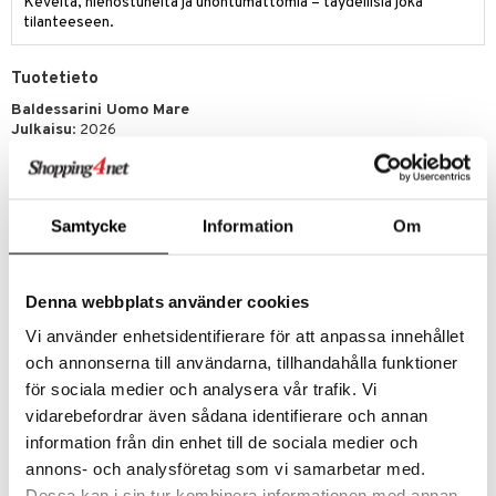
Keveitä, hienostuneita ja unohtumattomia – täydellisiä joka
tilanteeseen.
Tuotetieto
Baldessarini Uomo Mare
Julkaisu
: 2026
Tuoksuperhe:
Puinen – Aromaattinen
Anna itsesi lumoutua kesän taikuudesta Baldessarini UOMO MARE -
tuoksulla – hienostunut miesten tuoksu, joka vie välittömästi
ajatukset Italian auringon suutelemiin rantoihin ja kristallinkirkkaaseen
Samtycke
Information
Om
Välimereen. Tässä yhdistyvät vapaus ja eleganssi vastustamattomalla
tavalla – kuin viileä merituuli lämpimällä iholla.
Tuoksukompositio avautuu raikkaasti ja eloisasti bergamotin,
Denna webbplats använder cookies
sitruunan ja kimaltelevan suolakiteen vivahteilla. Sydämessä
odottavat merelliset sävyt, laventeli ja pelargoni – virkistävä ja
Vi använder enhetsidentifierare för att anpassa innehållet
elegantti sekoitus, joka heijastaa meren syvyyttä ja luonnon
och annonserna till användarna, tillhandahålla funktioner
puhtautta. Pohjalla oleva setripuu, sammal ja santelipuu antavat
för sociala medier och analysera vår trafik. Vi
voimakkaan, maskuliinisen lopetuksen syvyydellä ja luonteella.
vidarebefordrar även sådana identifierare och annan
Ylävivahteet
: bergamotti, suolakide, sitruuna
Sydänvivahteet
: merelliset sävyt, laventeli, pelargoni
information från din enhet till de sociala medier och
Pohjavivahteet
: setripuu, sammal, santelipuu
annons- och analysföretag som vi samarbetar med.
Dessa kan i sin tur kombinera informationen med annan