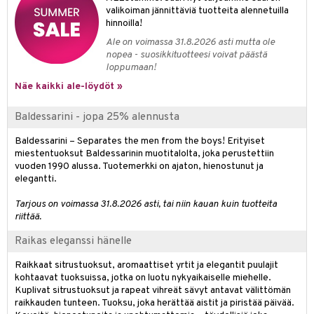
valikoiman jännittäviä tuotteita alennetuilla
teri
hinnoilla!
Ale on voimassa 31.8.2026 asti mutta ole
siväri
nopea - suosikkituotteesi voivat päästä
loppumaan!
mänrajauskynät
Näe kaikki ale-löydöt »
Baldessarini - jopa 25% alennusta
Baldessarini – Separates the men from the boys! Erityiset
miestentuoksut Baldessarinin muotitalolta, joka perustettiin
vuoden 1990 alussa. Tuotemerkki on ajaton, hienostunut ja
elegantti.
Tarjous on voimassa 31.8.2026 asti, tai niin kauan kuin tuotteita
riittää.
Raikas eleganssi hänelle
Raikkaat sitrustuoksut, aromaattiset yrtit ja elegantit puulajit
kohtaavat tuoksuissa, jotka on luotu nykyaikaiselle miehelle.
Kuplivat sitrustuoksut ja rapeat vihreät sävyt antavat välittömän
raikkauden tunteen. Tuoksu, joka herättää aistit ja piristää päivää.