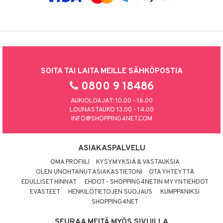
SOITA TAI LAITA MEILLE SÄHKÖPOSTIA
0800 9 18486
AUKIOLOAJAT: 10.00 - 16.00
LOUNASTAUKO 13.00 - 14.00
INFO@SHOPPING4NET.COM
ASIAKASPALVELU
OMA PROFIILI
KYSYMYKSIÄ & VASTAUKSIA
OLEN UNOHTANUT ASIAKASTIETONI
OTA YHTEYTTÄ
EDULLISET HINNAT
EHDOT - SHOPPING4NETIN MYYNTIEHDOT
EVÄSTEET
HENKILÖTIETOJEN SUOJAUS
KUMPPANIKSI
SHOPPING4NET
SEURAA MEITÄ MYÖS SIVUILLA