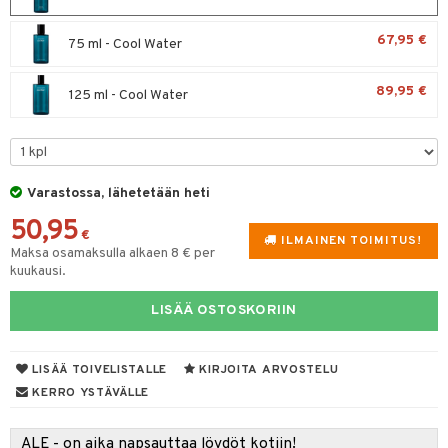
spalvelu
taloöljyt
 10
 System
67,95 €
75 ml - Cool Water
ksiä & vastauksia
talovoiteet
he 1: Puhdistus
ito
tuotetta
89,95 €
125 ml - Cool Water
he 2: Kirkastus
ien- ja Vartalonhoito
 verkkokaupasta
he 3: Kosteutus
teudenhoito
likiilto
t
rinta ja naamiot
lipuna
matics Elixir
o
Varastossa, lähetetään heti
distus
ltenrajausväri
yx
inkosuoja
50,95
€
rumit
makarvat
nique Happy
ILMAINEN TOIMITUS!
aihetta Miehille
Maksa osamaksulla alkaen 8 € per
kuukausi.
mien/Huulten Hoito
miväri
nique Happy For Men
nhoito
kkisiveltmit
LISÄÄ OSTOSKORIIN
kastus
kkivoide
teutus & Soujaus
LISÄÄ TOIVELISTALLE
KIRJOITA ARVOSTELU
tevoide
ranajo & Ihonpuhdistus
KERRO YSTÄVÄLLE
justusvoide
ALE - on aika napsauttaa löydöt kotiin!
kipuna