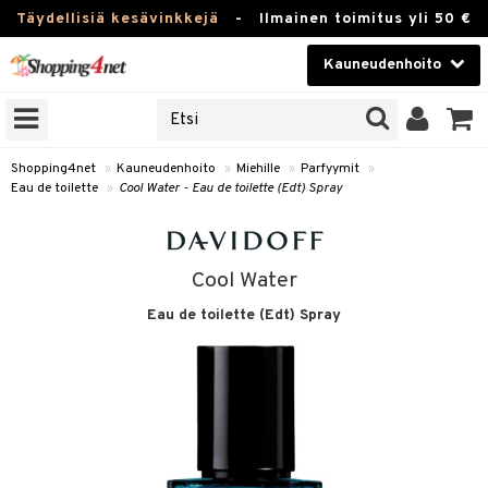
Täydellisiä kesävinkkejä
-
Ilmainen toimitus yli 50 €
Kauneudenhoito
ERKKEJÄ
Kauneudenhoito
M BRANDS
T
Piilolinssit
Shopping4net
»
Kauneudenhoito
»
Miehille
»
Parfyymit
»
Eau de toilette
»
Cool Water - Eau de toilette (Edt) Spray
JAT
Luontaistuotteet
UOTTEITA
Apteekki
Cool Water
Fitness
Eau de toilette (Edt) Spray
t
Koti & Sisustus
t Set
ito
t
Lelut, Lapsi & Vauva
jat / Kammat
inkotuotteet
stenlähtö
ito
Tuotemerkkejä
skuurit
koistuotteet
sväri
lakorut
inkotuotteet
iikka
mit
Kampanjat
stenlähtö
eruskettavat tuotteet
toaineet
vakorut
koistuotteet
t Set
er shave balm
mit