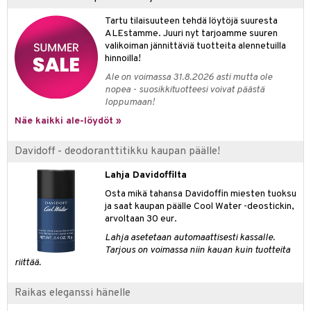
Tartu tilaisuuteen tehdä löytöjä suuresta
teri
ALEstamme. Juuri nyt tarjoamme suuren
siväri
valikoiman jännittäviä tuotteita alennetuilla
hinnoilla!
mänrajauskynät
Ale on voimassa 31.8.2026 asti mutta ole
nopea - suosikkituotteesi voivat päästä
loppumaan!
Näe kaikki ale-löydöt »
Davidoff - deodoranttitikku kaupan päälle!
Lahja Davidoffilta
Osta mikä tahansa Davidoffin miesten tuoksu
ja saat kaupan päälle Cool Water -deostickin,
arvoltaan 30 eur.
Lahja asetetaan automaattisesti kassalle.
Tarjous on voimassa niin kauan kuin tuotteita
riittää.
Raikas eleganssi hänelle