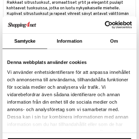
Raikkaat sitrustuoksut, aromaattiset yrtit ja elegantit puulajit
kohtaavat tuoksuissa, jotka on luotu nykyaikaiselle miehelle.
Kuplivat sitrustuoksut ja rapeat vihreät sävyt antavat välittömän
raikkauden tunteen. Tuoksu, joka herättää aistit ja piristää päivää.
Keveitä, hienostuneita ja unohtumattomia – täydellisiä joka
tilanteeseen.
Samtycke
Information
Om
Tuotetieto
Davidoffin Cool Water tuli myyntiin 1991. raikas, urheilullinen ja tyylikäs
tuoksu, jossa on sitruksen ja santelipuun sävyjä.
Denna webbplats använder cookies
Ensituoksu:
bergamotti, minttu, laventeli ja rosmariini
Vi använder enhetsidentifierare för att anpassa innehållet
Sydäntuoksu:
santelipuu, korianteri, jasmiini, iiris ja tammisammal
och annonserna till användarna, tillhandahålla funktioner
Pohjatuoksu:
myski ja ambra
för sociala medier och analysera vår trafik. Vi
Ainesosat
vidarebefordrar även sådana identifierare och annan
alcohol denat., aqua/water/eau, parfum/fragrance,
acrylates/octylacrylamide copolymer, limonene, linalool,
information från din enhet till de sociala medier och
hydroxycitronellal, hydrolyzed jojoba esters, citronellol, citral,
annons- och analysföretag som vi samarbetar med.
geraniol, alpha-isomethyl ionone.
Dessa kan i sin tur kombinera informationen med annan
information som du har tillhandahållit eller som de har
Tuotenumero
samlat in när du har använt deras tjänster. Du godkänner
CCOO1-DO-40-XX-XX
våra cookies vid fortsatt användande av vår webbplats.