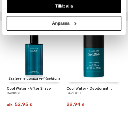
Tillåt alla
Vinkkejä sinulle
Anpassa
Saatavana useana vaihtoehtona
Cool Water - After Shave
Cool Water - Deodorant Stick 70g
DAVIDOFF
DAVIDOFF
52,95
29,94
alk.
€
€