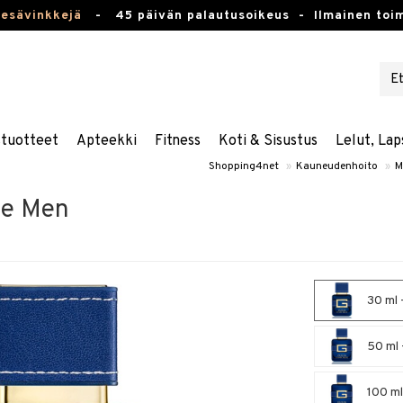
kesävinkkejä
-
45 päivän palautusoikeus -
Ilmainen toim
stuotteet
Apteekki
Fitness
Koti & Sisustus
Lelut, Lap
Shopping4net
»
Kauneudenhoito
»
M
ue Men
30 ml 
50 ml 
100 ml