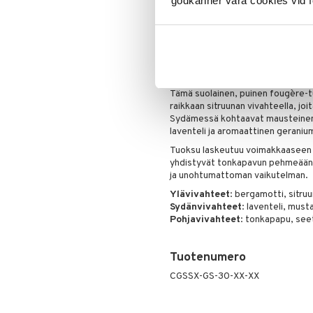
godkänner våra cookies vid f
Tuoksuperhe:
Aromaattinen – F
VETOAVA. UTELIAS. ITSEVARM
Mies ICONIC BLUE -tuoksun takan
vapauden tunteen, kun moottorive
jylinän.
Tämä suolainen, puinen fougère-tu
raikkaan sitruunan vivahteella, jo
Sydämessä kohtaavat mausteinen m
laventeli ja aromaattinen gerani
Tuoksu laskeutuu voimakkaaseen j
yhdistyvät tonkapavun pehmeään,
ja unohtumattoman vaikutelman.
Ylävivahteet
: bergamotti, sitruu
Sydänvivahteet
: laventeli, must
Pohjavivahteet
: tonkapapu, seet
Tuotenumero
CGSSX-GS-30-XX-XX