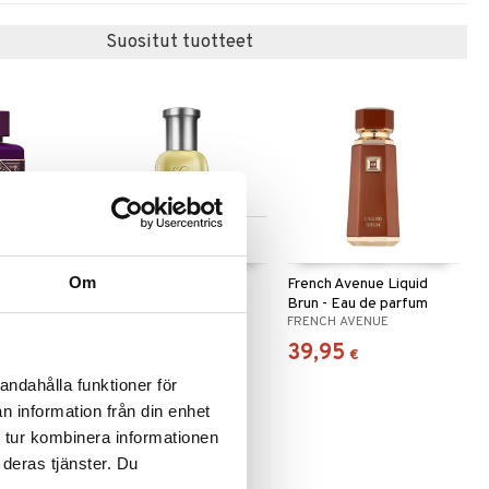
Suositut tuotteet
Saatavana useana
vaihtoehtona
Om
 After
Boss Bottled - Eau de
French Avenue Liquid
t de
toilette (Edt) Spray
Brun - Eau de parfum
E
BOSS
FRENCH AVENUE
56,95
39,95
alk.
€
€
andahålla funktioner för
n information från din enhet
 tur kombinera informationen
 deras tjänster. Du