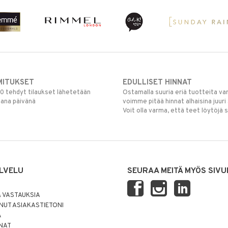
MITUKSET
EDULLISET HINNAT
00 tehdyt tilaukset lähetetään
Ostamalla suuria eriä tuotteita 
mana päivänä
voimme pitää hinnat alhaisina juuri
Voit olla varma, että teet löytöjä 
LVELU
SEURAA MEITÄ MYÖS SIVU
 VASTAUKSIA
UT ASIAKASTIETONI
Ä
NNAT