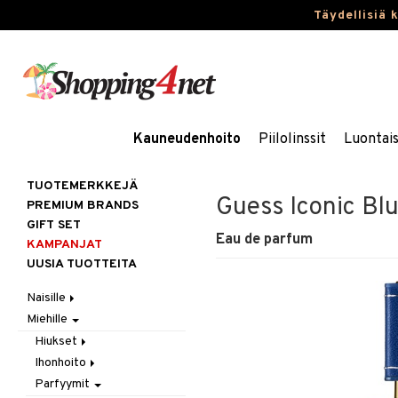
Täydellisiä 
Kauneudenhoito
Piilolinssit
Luontai
TUOTEMERKKEJÄ
Guess Iconic Bl
PREMIUM BRANDS
GIFT SET
Eau de parfum
KAMPANJAT
UUSIA TUOTTEITA
Naisille
Miehille
Hiukset
Ihonhoito
Gift Set
Hiukset
Korut
Harjat / Kammat
Aurinkotuotteet
Ihonhoito
Hiustenlähtö
Kosmetiikka
Hiuskuurit
Erikoistuotteet
Kaulakorut
Parfyymit
Hiusväri
Aurinkotuotteet