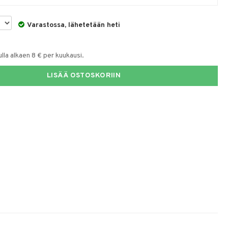
Varastossa, lähetetään heti
la alkaen 8 € per kuukausi.
LISÄÄ OSTOSKORIIN