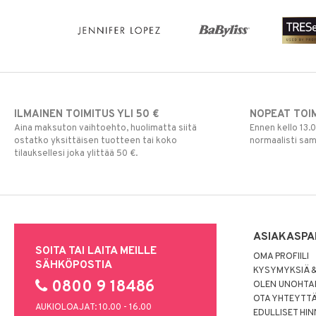
ILMAINEN TOIMITUS YLI 50 €
NOPEAT TOI
Aina maksuton vaihtoehto, huolimatta siitä
Ennen kello 13.
ostatko yksittäisen tuotteen tai koko
normaalisti sa
tilauksellesi joka ylittää 50 €.
ASIAKASPA
SOITA TAI LAITA MEILLE
OMA PROFIILI
SÄHKÖPOSTIA
KYSYMYKSIÄ &
0800 9 18486
OLEN UNOHTAN
OTA YHTEYTT
AUKIOLOAJAT: 10.00 - 16.00
EDULLISET HI