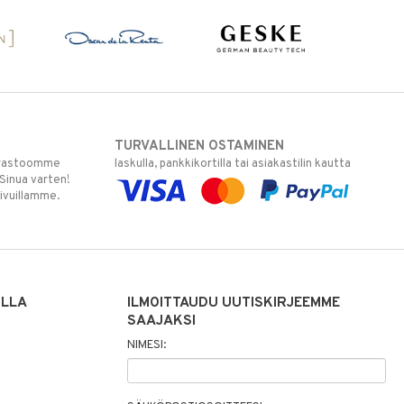
TURVALLINEN OSTAMINEN
varastoomme
laskulla, pankkikortilla tai asiakastilin kautta
 Sinua varten!
sivuillamme.
ILLA
ILMOITTAUDU UUTISKIRJEEMME
SAAJAKSI
NIMESI: