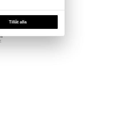
Tillåt alla
 Vulcan Feu
um
E