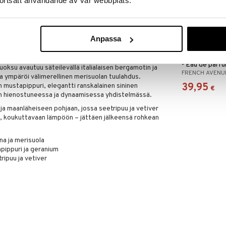
ortsatt användande av vår webbplats.
ougère
A.
a säteilee magneettista itsevarmuutta ja omaksuu
Anpassa
ne leikkaa aaltoja ja tuulen voima kohtaa moottorin
French Avenue
- Eau de parf
oksu avautuu säteilevällä italialaisen bergamotin ja
FRENCH AVENU
ita ympäröi välimerellinen merisuolan tuulahdus.
39,95
ustapippuri, elegantti ranskalainen sininen
€
um hienostuneessa ja dynaamisessa yhdistelmässä.
a maanläheiseen pohjaan, jossa seetripuu ja vetiver
 koukuttavaan lämpöön – jättäen jälkeensä rohkean
na ja merisuola
apippuri ja geranium
ripuu ja vetiver