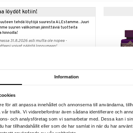
a löydöt kotiin!
isuuteen tehdä löytöjä suuresta ALEstamme. Juuri
mme suuren valikoiman jännittäviä tuotteita
a hinnoilla!
massa 31.8.2026 asti mutta ole nopea -
otteesi voivat päästä loppumaan!
i ale-löydöt »
le
Information
French Avenue
iset yrtit ja elegantit puulajit kohtaavat
Effect - Extrai
ikaiselle miehelle. Kuplivat sitrustuoksut ja rapeat
FRENCH AVENU
parfum
n raikkauden tunteen. Tuoksu, joka herättää aistit
nostuneita ja unohtumattomia – täydellisiä joka
31,95
cookies
€
e för att anpassa innehållet och annonserna till användarna, tillh
vår trafik. Vi vidarebefordrar även sådana identifierare och anna
nnons- och analysföretag som vi samarbetar med. Dessa kan i sin
har tillhandahållit eller som de har samlat in när du har använt