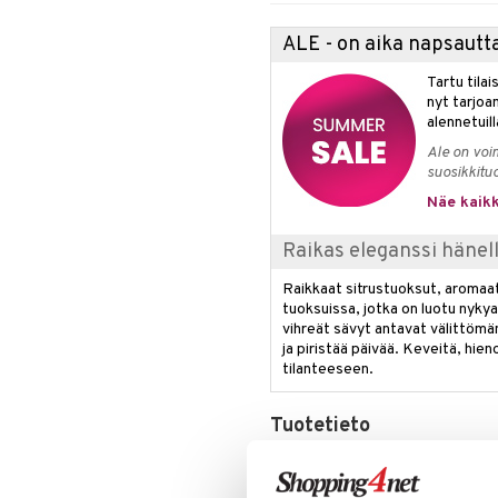
Miehet
Puhdistus
Huultenrajausväri
Calyx
Aurinkosuoja
ALE - on aika napsautta
Seerumit
Kulmakarvat
Clinique Happy
3-Vaihetta Miehille
Silmien/Huulten Hoito
Luomiväri
Clinique Happy For Men
Ironhoito
Tartu tila
Meikkisiveltmit
Kirkastus
nyt tarjoa
alennetuill
Meikkivoide
Kosteutus & Soujaus
Peitevoide
Parranajo &
Ale on voi
Ihonpuhdistus
suosikkitu
Pohjustusvoide
Näe kaikk
Poskipuna
Puuteri
Raikas eleganssi hänel
Ripsiväri
Silmänrajauskynät
Raikkaat sitrustuoksut, aromaatt
tuoksuissa, jotka on luotu nykya
vihreät sävyt antavat välittömä
ja piristää päivää. Keveitä, hie
tilanteeseen.
Tuotetieto
Prada Paradigme
Julkaisu
: 2025
Parfymööri
: Marie Salamagne, B