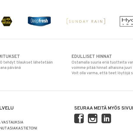
MITUKSET
EDULLISET HINNAT
00 tehdyt tilaukset lähetetään
Ostamalla suuria eriä tuotteita 
mana päivänä
voimme pitää hinnat alhaisina juuri
Voit olla varma, että teet löytöjä 
LVELU
SEURAA MEITÄ MYÖS SIVU
 VASTAUKSIA
UT ASIAKASTIETONI