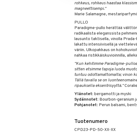
rohkeus, rohkeus haastaa klassismi
magneettisempi."
Marie Salamagne, mestariparfymö
PULLO
Paradigme-pullo herättää välittöm
radikaalista eleganssista pehmenn
lausunto taktisella, vinolla Prada
lakattu intensiivisellä ja viettelev
väriin. Ulkopakkaus on kohokuvio
nahkaa ristikkäiskuvioinnilla, alle
"Kun kehitimme Paradigme-pulloa, 
sitten etsimme tapoja luoda muoto
tuntuu odottamattomalta; vinon kol
Tällä tavalla se on luonteenomaine
ripauksella eksentrisyyttä."
Coralie
Ylänotet
: bergamotti ja myski
Sydännotet
: Bourbon-geranium j
Pohjanotet
: Perun balsami, bents
Tuotenumero
CPD23-PD-50-XX-XX