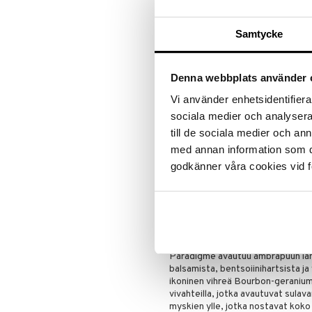
Tuoksuperhe:
Puinen – Amber
UUDET NÄKÖKULMAT
Samtycke
Entä jos on olemassa toinen tapa
Tuoksu, joka ylittää perinteiset 
tapa? Kysymys, joka on kutsu koke
Denna webbplats använder 
määritellään uudelleen uteliaisu
vapautena luoda oma paradigmasi.
Vi använder enhetsidentifierar
dym] substantiivi. Uusi näkökulma.
sociala medier och analysera 
anagrammi, joka luo suoran yhtey
luoda tuoksu: Paradigme Eau de P
till de sociala medier och a
tuoksu.
med annan information som du 
TUOKSU
godkänner våra cookies vid f
Mestariparfymöörit Marie Salamag
avata uuden hajuaistillisen parad
tuoksukompositioarkkitehtuurin yl
käänteisessä pyramidissa; symbol
avantgardistinen, mutta silti erit
heiluu ympäröivän lämmön ja virkis
Paradigme avautuu ambrapuun lämp
balsamista, bentsoiinihartsista 
ikoninen vihreä Bourbon-geranium,
vivahteilla, jotka avautuvat sulav
myskien ylle, jotka nostavat kok