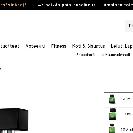
kesävinkkejä
-
45 päivän palautusoikeus -
Ilmainen toim
stuotteet
Apteekki
Fitness
Koti & Sisustus
Lelut, Lap
Shopping4net
»
Kauneudenhoito
e
50 ml 
30 ml 
100 ml