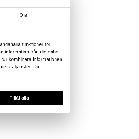
Om
andahålla funktioner för
n information från din enhet
 tur kombinera informationen
 deras tjänster. Du
Tillåt alla