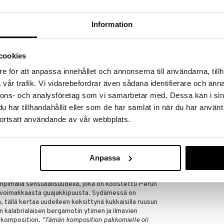
Information
? Paradigme, Pradan maskuliininen tunnustuoksu.
ennakkoluulot kysymällä – entä jos on olemassa toinen
illa ja avata uusia näkökulmia. Itsevarmuus
cookies
utena, voima hienostuneisuutena ja menestys
 Toinen tapa nimetä tuoksu: Paradigme: [pa-ruh-
e för att anpassa innehållet och annonserna till användarna, tillh
 Uusi tapa ajatella, toimia ja olla. Pradan laajennettu
vår trafik. Vi vidarebefordrar även sådana identifierare och anna
den naiselliseen ikoniimme: Paradoxe. Toinen tapa
arfum keksii uudelleen perinteisen tavan luoda
nnons- och analysföretag som vi samarbetar med. Dessa kan i sin
har tillhandahållit eller som de har samlat in när du har använt
ortsatt användande av vår webbplats.
ne, Bruno Jovanovic ja Nicolas Bonneville päättivät
igman kääntämällä perinteisen
ösalaisin ja rakentamalla sen alhaalta ylöspäin
inen kaiku ikonisesta Prada-kolmiosta. Tuloksena on
Anpassa
täin hienostunut amber- ja puinen tunnustuoksu, joka
tävän raikkauden välillä.
imällä sensuaalisuudella, joka on koostettu Perun
ja voimakkaasta guajakkipuusta. Sydämessä on
 tällä kertaa uudelleen keksittynä kukkaisilla ruusun
an kalabrialaisen bergamotin ytimen ja ilmavien
o komposition.
"Tämän komposition pakkomielle oli