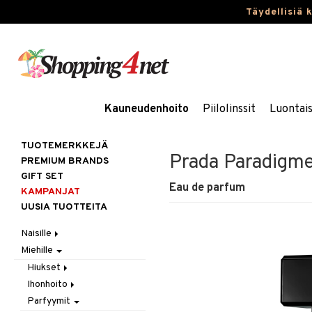
Täydellisiä 
Kauneudenhoito
Piilolinssit
Luontai
TUOTEMERKKEJÄ
Prada Paradigm
PREMIUM BRANDS
GIFT SET
Eau de parfum
KAMPANJAT
UUSIA TUOTTEITA
Naisille
Miehille
Hiukset
Ihonhoito
Gift Set
Hiukset
Korut
Harjat / Kammat
Aurinkotuotteet
Ihonhoito
Hiustenlähtö
Kosmetiikka
Hiuskuurit
Erikoistuotteet
Kaulakorut
Parfyymit
Hiusväri
Aurinkotuotteet