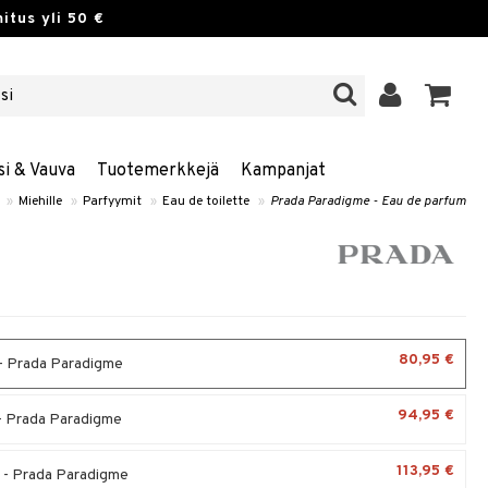
itus yli 50 €
si & Vauva
Tuotemerkkejä
Kampanjat
»
Miehille
»
Parfyymit
»
Eau de toilette
»
Prada Paradigme - Eau de parfum
80,95 €
- Prada Paradigme
94,95 €
- Prada Paradigme
113,95 €
 - Prada Paradigme