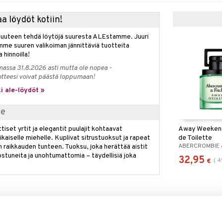
a löydöt kotiin!
isuuteen tehdä löytöjä suuresta ALEstamme. Juuri
mme suuren valikoiman jännittäviä tuotteita
a hinnoilla!
massa 31.8.2026 asti mutta ole nopea -
otteesi voivat päästä loppumaan!
i ale-löydöt »
le
Away Weekend
iset yrtit ja elegantit puulajit kohtaavat
de Toilette
ikaiselle miehelle. Kuplivat sitrustuoksut ja rapeat
ABERCROMBIE 
n raikkauden tunteen. Tuoksu, joka herättää aistit
nostuneita ja unohtumattomia – täydellisiä joka
32,95
(
4
€
runo Jovanovic & Nicolas Bonneville