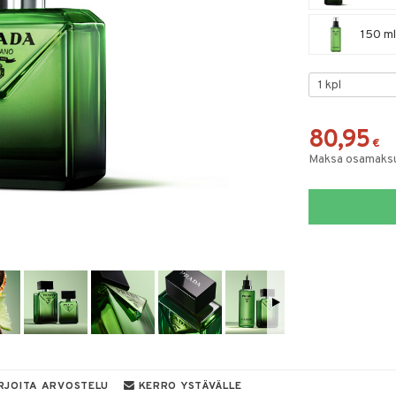
150 ml
80,95
€
Maksa osamaksul
RJOITA ARVOSTELU
KERRO YSTÄVÄLLE