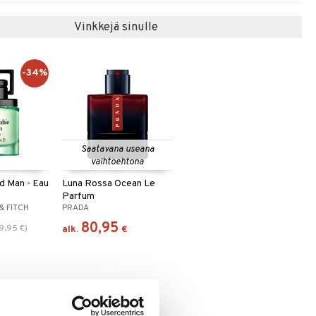
Vinkkejä sinulle
-34%
Saatavana useana
vaihtoehtona
 Man - Eau
Luna Rossa Ocean Le
Parfum
& FITCH
PRADA
80,95
9,95
€
)
alk.
€