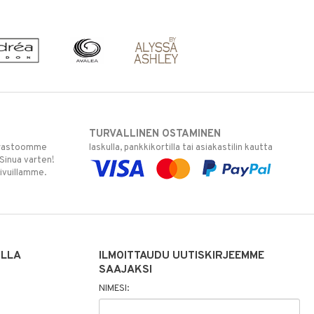
TURVALLINEN OSTAMINEN
varastoomme
laskulla, pankkikortilla tai asiakastilin kautta
 Sinua varten!
sivuillamme.
ILLA
ILMOITTAUDU UUTISKIRJEEMME
SAAJAKSI
NIMESI: