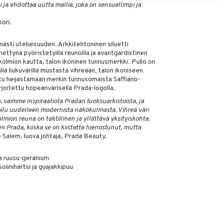
 ja ehdottaa uutta mallia, joka on sensuellimpi ja
öri.
ästi uteliaisuuden. Arkkitehtoninen siluetti
ettynä pyöristetyillä reunoilla ja avantgardistinen
-kolmion kautta, talon ikoninen tunnusmerkki. Pullo on
ällä liukuvärillä mustasta vihreään, talon ikoniseen
itu heijastamaan merkin tunnusomaista Saffiano-
kirjoitettu hopeanvärisellä Prada-logolla.
saimme inspiraatiota Pradan tuoksuarkistoista, ja
ilu uudelleen modernista näkökulmasta. Vihreä väri
mion reuna on taktiilinen ja yllättävä yksityiskohta.
n Prada, koska se on kiistatta hienostunut, mutta
 Salem, luova johtaja, Prada Beauty.
a ruusu-geranium
oiinihartsi ja guajakkipuu