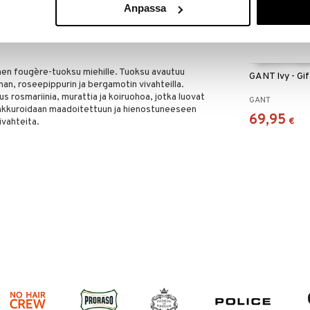
Anpassa
in varastoa riittää!
en fougère-tuoksu miehille. Tuoksu avautuu
GANT Ivy - Gif
unan, roseepippurin ja bergamotin vivahteilla.
rosmariinia, murattia ja koiruohoa, jotka luovat
GANT
ankkuroidaan maadoitettuun ja hienostuneeseen
69,95
€
ivahteita.