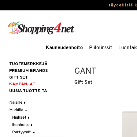
Täydellisiä 
Kauneudenhoito
Piilolinssit
Luontai
TUOTEMERKKEJÄ
GANT
PREMIUM BRANDS
GIFT SET
Gift Set
KAMPANJAT
UUSIA TUOTTEITA
Naisille
Miehille
Hiukset
Ihonhoito
Gift Set
Hiukset
Korut
Harjat / Kammat
Aurinkotuotteet
Ihonhoito
Hiustenlähtö
Kosmetiikka
Hiuskuurit
Erikoistuotteet
Kaulakorut
Parfyymit
Hiusväri
Aurinkotuotteet