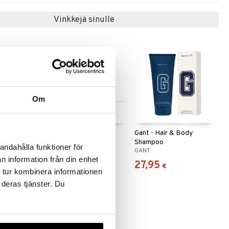
Vinkkejä sinulle
Om
Saatavana useana
vaihtoehtona
 Free
Gant - Eau de toilette
Gant - Hair & Body
ck
Shampoo
andahålla funktioner för
GANT
GANT
n information från din enhet
65,95
27,95
alk.
€
€
 tur kombinera informationen
 deras tjänster. Du