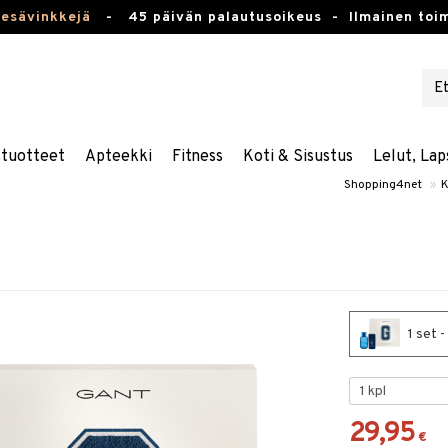
kesävinkkejä
-
45 päivän palautusoikeus -
Ilmainen toim
stuotteet
Apteekki
Fitness
Koti & Sisustus
Lelut, Lap
Shopping4net
»
K
1 set 
29,95
€