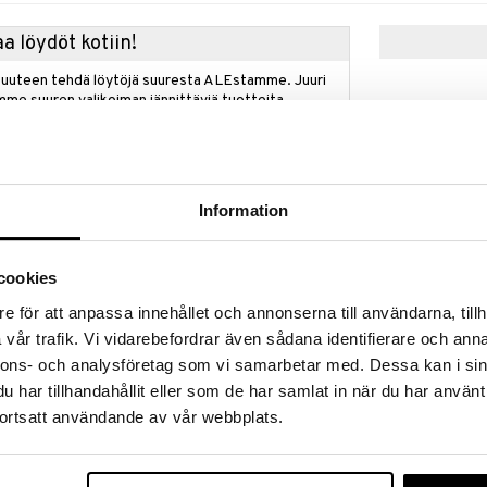
a löydöt kotiin!
isuuteen tehdä löytöjä suuresta ALEstamme. Juuri
mme suuren valikoiman jännittäviä tuotteita
a hinnoilla!
massa 31.8.2026 asti mutta ole nopea -
otteesi voivat päästä loppumaan!
i ale-löydöt »
Information
le
cookies
Gant - Alcohol
iset yrtit ja elegantit puulajit kohtaavat
Deodorant Sti
ikaiselle miehelle. Kuplivat sitrustuoksut ja rapeat
e för att anpassa innehållet och annonserna till användarna, tillh
GANT
n raikkauden tunteen. Tuoksu, joka herättää aistit
vår trafik. Vi vidarebefordrar även sådana identifierare och anna
nostuneita ja unohtumattomia – täydellisiä joka
27,95
€
nnons- och analysföretag som vi samarbetar med. Dessa kan i sin
har tillhandahållit eller som de har samlat in när du har använt
ortsatt användande av vår webbplats.
ää löytöä? Outletistamme löydät runsaasti
Hyödynnä tilaisuus tehdä löytöjä, kun
lä.