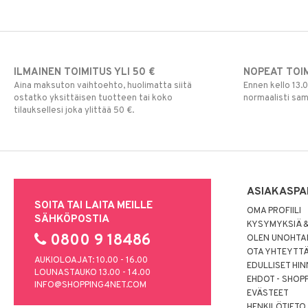
ILMAINEN TOIMITUS YLI 50 €
NOPEAT TOI
Aina maksuton vaihtoehto, huolimatta siitä
Ennen kello 13.
ostatko yksittäisen tuotteen tai koko
normaalisti sa
tilauksellesi joka ylittää 50 €.
ASIAKASPA
SOITA TAI LAITA MEILLE
OMA PROFIILI
SÄHKÖPOSTIA
KYSYMYKSIÄ &
0800 9 18486
OLEN UNOHTAN
OTA YHTEYTT
AUKIOLOAJAT: 10.00 - 16.00
EDULLISET HI
LOUNASTAUKO 13.00 - 14.00
EHDOT - SHOP
INFO@SHOPPING4NET.COM
EVÄSTEET
HENKILÖTIETO