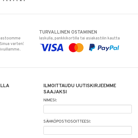
TURVALLINEN OSTAMINEN
varastoomme
laskulla, pankkikortilla tai asiakastilin kautta
 Sinua varten!
sivuillamme.
ILLA
ILMOITTAUDU UUTISKIRJEEMME
SAAJAKSI
NIMESI:
SÄHKÖPOSTIOSOITTEESI: