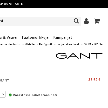
itus yli 50 €
si & Vauva
Tuotemerkkejä
Kampanjat
auneudenhoito
»
Miehille
»
Parfyymit
»
Lahjapakkaukset
»
GANT - Gift Set
29,95 €
- GANT
Varastossa, lähetetään heti