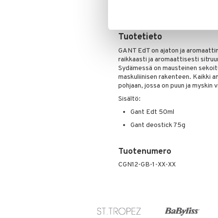
Tarjous on voimassa niin kauan ku
Tuotetieto
GANT EdT on ajaton ja aromaattin
raikkaasti ja aromaattisesti sitru
Sydämessä on mausteinen sekoitus 
maskuliinisen rakenteen. Kaikki 
pohjaan, jossa on puun ja myskin v
Sisältö:
Gant Edt 50ml
Gant deostick 75g
Tuotenumero
CGN12-GB-1-XX-XX