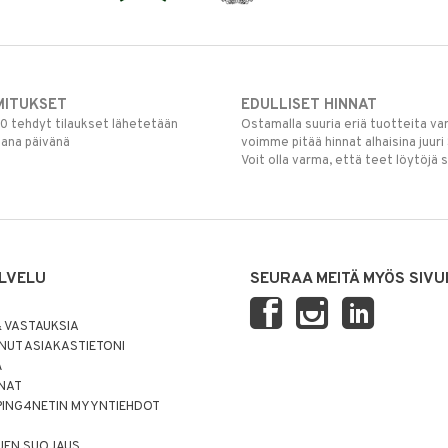
MITUKSET
EDULLISET HINNAT
00 tehdyt tilaukset lähetetään
Ostamalla suuria eriä tuotteita 
mana päivänä
voimme pitää hinnat alhaisina juuri
Voit olla varma, että teet löytöjä 
LVELU
SEURAA MEITÄ MYÖS SIVU
 VASTAUKSIA
UT ASIAKASTIETONI
Ä
NNAT
PING4NETIN MYYNTIEHDOT
JEN SUOJAUS