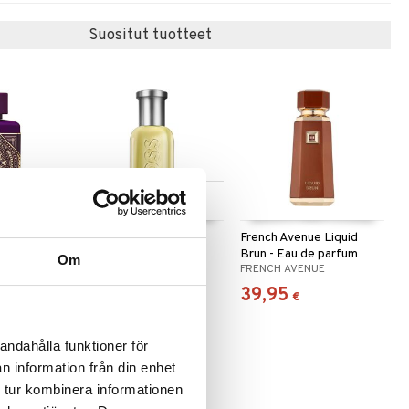
Suositut tuotteet
Saatavana useana
vaihtoehtona
 After
Boss Bottled - Eau de
French Avenue Liquid
t de
toilette (Edt) Spray
Brun - Eau de parfum
Om
E
BOSS
FRENCH AVENUE
56,95
39,95
alk.
€
€
andahålla funktioner för
n information från din enhet
 tur kombinera informationen