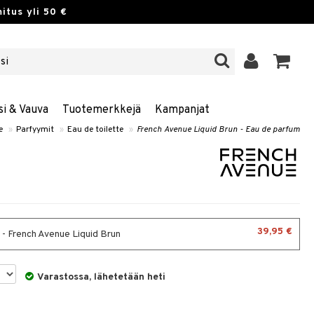
itus yli 50 €
si & Vauva
Tuotemerkkejä
Kampanjat
e
»
Parfyymit
»
Eau de toilette
»
French Avenue Liquid Brun - Eau de parfum
39,95 €
 - French Avenue Liquid Brun
Varastossa, lähetetään heti