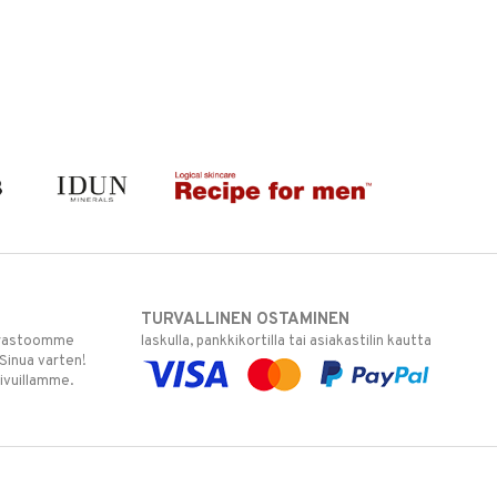
TURVALLINEN OSTAMINEN
varastoomme
laskulla, pankkikortilla tai asiakastilin kautta
 Sinua varten!
sivuillamme.