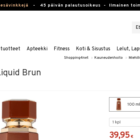
kesävinkkejä
-
45 päivän palautusoikeus -
Ilmainen toim
stuotteet
Apteekki
Fitness
Koti & Sisustus
Lelut, Lap
Shopping4net
»
Kauneudenhoito
»
Miehill
iquid Brun
100 ml
39,95
€