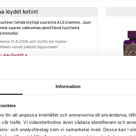
a löydöt kotiin!
isuuteen tehdä löytöjä suuresta ALEstamme. Juuri
mme suuren valikoiman jännittäviä tuotteita
a hinnoilla!
massa 31.8.2026 asti mutta ole nopea -
otteesi voivat päästä loppumaan!
i ale-löydöt »
le
French Avenue
iset yrtit ja elegantit puulajit kohtaavat
Effect - Extrai
ikaiselle miehelle. Kuplivat sitrustuoksut ja rapeat
Information
FRENCH AVENU
parfum
n raikkauden tunteen. Tuoksu, joka herättää aistit
nostuneita ja unohtumattomia – täydellisiä joka
31,95
€
cookies
e för att anpassa innehållet och annonserna till användarna, tillh
vår trafik. Vi vidarebefordrar även sådana identifierare och anna
nnons- och analysföretag som vi samarbetar med. Dessa kan i sin