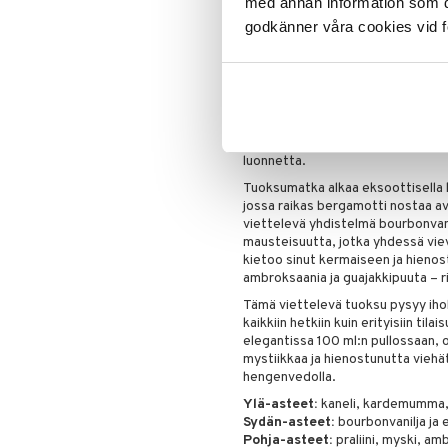
med annan information som du 
Tutustu French Avenuen Liquid B
godkänner våra cookies vid f
joka vie sinut aistilliselle matk
on saanut inspiraationsa ikonises
hienostuneen tulkinnan mausteisis
herättää uteliaisuutta ja viettelee
Lämpimän ja makean täydellinen t
sinulle, joka etsit unohtumatonta
luonnetta.
Tuoksumatka alkaa eksoottisella k
jossa raikas bergamotti nostaa a
viettelevä yhdistelmä bourbonvani
mausteisuutta, jotka yhdessä vievä
kietoo sinut kermaiseen ja hienos
ambroksaania ja guajakkipuuta – rika
Tämä viettelevä tuoksu pysyy iholl
kaikkiin hetkiin kuin erityisiin til
elegantissa 100 ml:n pullossaan, o
mystiikkaa ja hienostunutta viehät
hengenvedolla.
Ylä-asteet:
kaneli, kardemumma, 
Sydän-asteet:
bourbonvanilja ja 
Pohja-asteet:
praliini, myski, am