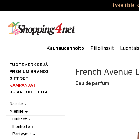
Täydellisiä 
Kauneudenhoito
Piilolinssit
Luontai
TUOTEMERKKEJÄ
French Avenue L
PREMIUM BRANDS
GIFT SET
Eau de parfum
KAMPANJAT
UUSIA TUOTTEITA
Naisille
Miehille
Hiukset
Ihonhoito
Gift Set
Hiukset
Korut
Harjat / Kammat
Aurinkotuotteet
Ihonhoito
Hiustenlähtö
Kosmetiikka
Hiuskuurit
Erikoistuotteet
Kaulakorut
Parfyymit
Hiusväri
Aurinkotuotteet