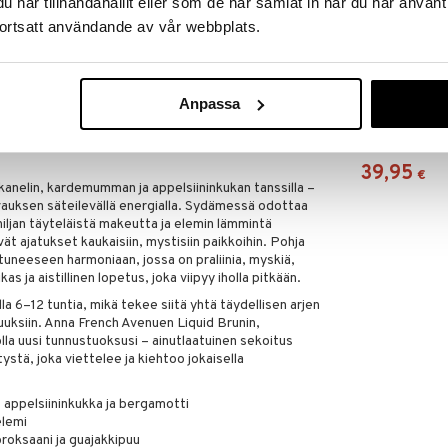
har tillhandahållit eller som de har samlat in när du har använt
run -tuoksun maagiseen maailmaan – Eau de Parfum,
ortsatt användande av vår webbplats.
alle eksoottiseen tuoksumaisemaan. Tämä tuoksu, joka
ta Parfums de Marly Althaïrista, tarjoaa
ta ja makeista vivahteista, joissa jokainen suihkaus
 aisteja.
Anpassa
French Avenue
asapaino tekee Liquid Brunista elegantin valinnan
- Eau de parf
 tunnustuoksua, jossa on sekä syvyyttä että
FRENCH AVENU
39,95
€
anelin, kardemumman ja appelsiininkukan tanssilla –
vauksen säteilevällä energialla. Sydämessä odottaa
ljan täyteläistä makeutta ja elemin lämmintä
t ajatukset kaukaisiin, mystisiin paikkoihin. Pohja
tuneeseen harmoniaan, jossa on praliinia, myskiä,
s ja aistillinen lopetus, joka viipyy iholla pitkään.
a 6–12 tuntia, mikä tekee siitä yhtä täydellisen arjen
aisuuksiin. Anna French Avenuen Liquid Brunin,
lla uusi tunnustuoksusi – ainutlaatuinen sekoitus
ystä, joka viettelee ja kiehtoo jokaisella
appelsiininkukka ja bergamotti
elemi
broksaani ja guajakkipuu