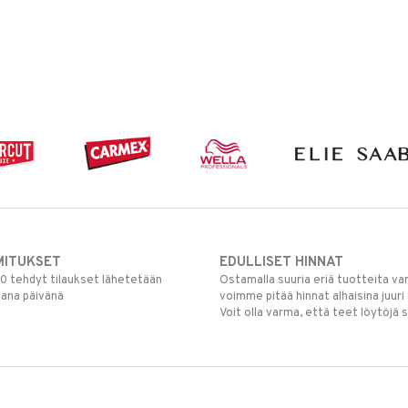
MITUKSET
EDULLISET HINNAT
00 tehdyt tilaukset lähetetään
Ostamalla suuria eriä tuotteita 
mana päivänä
voimme pitää hinnat alhaisina juuri
Voit olla varma, että teet löytöjä 