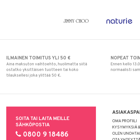
ILMAINEN TOIMITUS YLI 50 €
NOPEAT TOI
Aina maksuton vaihtoehto, huolimatta siitä
Ennen kello 13.
ostatko yksittäisen tuotteen tai koko
normaalisti sa
tilauksellesi joka ylittää 50 €.
ASIAKASPA
SOITA TAI LAITA MEILLE
OMA PROFIILI
SÄHKÖPOSTIA
KYSYMYKSIÄ &
0800 9 18486
OLEN UNOHTAN
OTA YHTEYTT