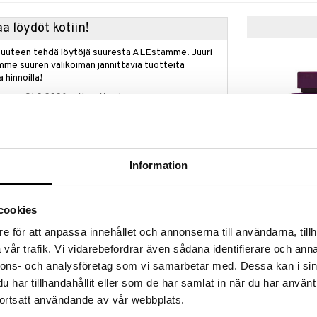
a löydöt kotiin!
isuuteen tehdä löytöjä suuresta ALEstamme. Juuri
mme suuren valikoiman jännittäviä tuotteita
a hinnoilla!
massa 31.8.2026 asti mutta ole nopea -
otteesi voivat päästä loppumaan!
i ale-löydöt »
grand tote bag kaupan päälle
Information
French Avenue
rcrombie & Fitchlta!
Effect - Extrai
tahansa Abercrombie & Fitchin tuoksu ja saat
FRENCH AVENU
parfum
cookies
lle uskomattoman grand tote -laukun, arvoltaan
31,95
€
e för att anpassa innehållet och annonserna till användarna, tillh
x 34 x 16 cm
vår trafik. Vi vidarebefordrar även sådana identifierare och anna
etaan automaattisesti kassalle.
nnons- och analysföretag som vi samarbetar med. Dessa kan i sin
n tuotteita riittää.
har tillhandahållit eller som de har samlat in när du har använt
ortsatt användande av vår webbplats.