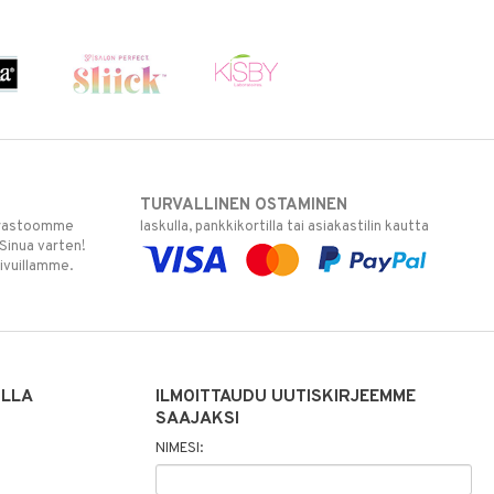
TURVALLINEN OSTAMINEN
varastoomme
laskulla, pankkikortilla tai asiakastilin kautta
 Sinua varten!
sivuillamme.
ILLA
ILMOITTAUDU UUTISKIRJEEMME
SAAJAKSI
NIMESI: