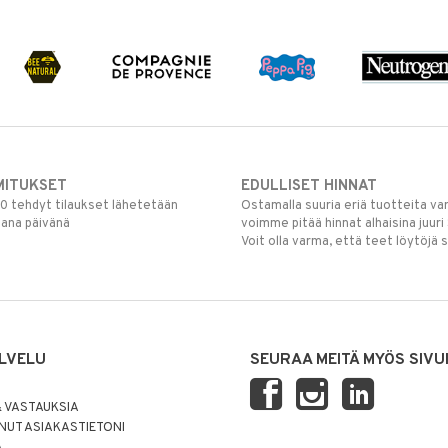
MITUKSET
EDULLISET HINNAT
00 tehdyt tilaukset lähetetään
Ostamalla suuria eriä tuotteita 
mana päivänä
voimme pitää hinnat alhaisina juuri
Voit olla varma, että teet löytöjä 
LVELU
SEURAA MEITÄ MYÖS SIVU
 VASTAUKSIA
UT ASIAKASTIETONI
Ä