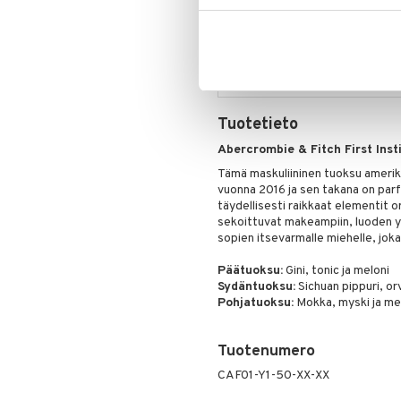
Rakastatko sinäkin todella hyv
tuotteita alennettuun hintaan. 
suosikkituotteitasi on vielä jäljel
Tarjous on voimassa niin kauan ku
Tuotetieto
Abercrombie & Fitch First Insti
Tämä maskuliininen tuoksu amerikk
vuonna 2016 ja sen takana on par
täydellisesti raikkaat elementit 
sekoittuvat makeampiin, luoden 
sopien itsevarmalle miehelle, joka
Päätuoksu:
Gini, tonic ja meloni
Sydäntuoksu:
Sichuan pippuri, orv
Pohjatuoksu:
Mokka, myski ja me
Tuotenumero
CAF01-Y1-50-XX-XX