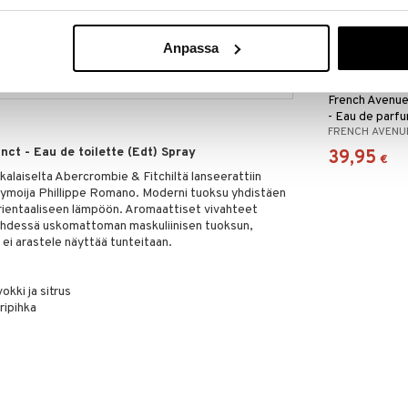
ää löytöä? Outletistamme löydät runsaasti
Hyödynnä tilaisuus tehdä löytöjä, kun
Anpassa
lä.
in varastoa riittää!
French Avenue
- Eau de parf
FRENCH AVENU
nct - Eau de toilette (Edt) Spray
39,95
€
alaiselta Abercrombie & Fitchiltä lanseerattiin
fymoija Phillippe Romano. Moderni tuoksu yhdistäen
orientaaliseen lämpöön. Aromaattiset vivahteet
yhdessä uskomattoman maskuliinisen tuoksun,
 ei arastele näyttää tunteitaan.
okki ja sitrus
ripihka