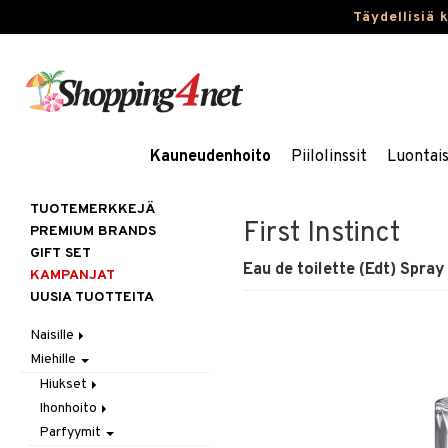
Täydellisiä 
Kauneudenhoito
Piilolinssit
Luontai
TUOTEMERKKEJÄ
First Instinct
PREMIUM BRANDS
GIFT SET
Eau de toilette (Edt) Spray
KAMPANJAT
UUSIA TUOTTEITA
Naisille
Miehille
Hiukset
Ihonhoito
Gift Set
Hiukset
Korut
Harjat / Kammat
Aurinkotuotteet
Ihonhoito
Hiustenlähtö
Kosmetiikka
Hiuskuurit
Erikoistuotteet
Kaulakorut
Parfyymit
Hiusväri
Aurinkotuotteet