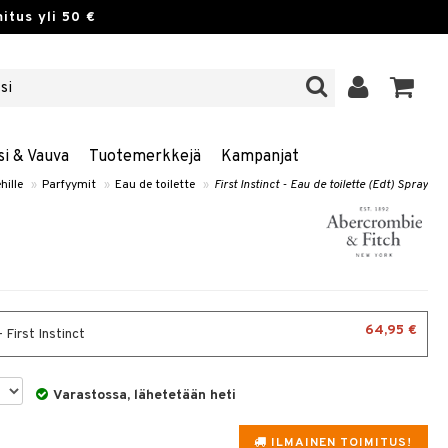
itus yli 50 €
si & Vauva
Tuotemerkkejä
Kampanjat
hille
»
Parfyymit
»
Eau de toilette
»
First Instinct - Eau de toilette (Edt) Spray
64,95 €
 First Instinct
Varastossa, lähetetään heti
ILMAINEN TOIMITUS!