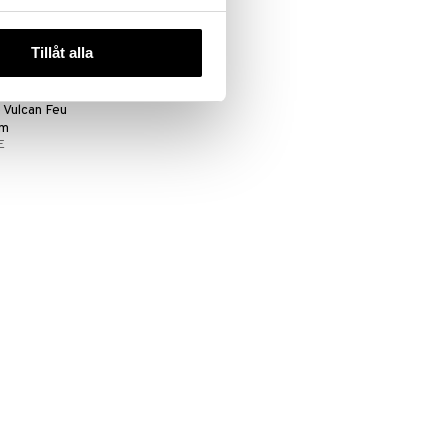
Tillåt alla
 Vulcan Feu
um
E