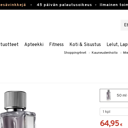
kesävinkkejä
-
45 päivän palautusoikeus -
Ilmainen toim
stuotteet
Apteekki
Fitness
Koti & Sisustus
Lelut, Lap
Shopping4net
»
Kauneudenhoito
»
Mie
50 ml -
64,95
€