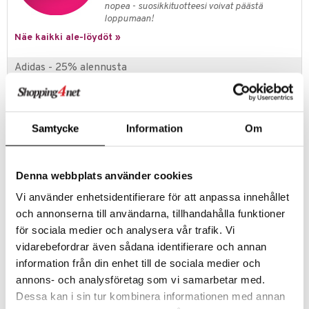
nopea - suosikkituotteesi voivat päästä
loppumaan!
teri
Näe kaikki ale-löydöt »
siväri
Adidas - 25% alennusta
mänrajauskynät
Adidas saa sinut tuntemaan itsesi itsevarmaksi ja trendikkääksi
kaikissa tilanteissa. Heiltä saat kaiken mitä tarvitset aktiiviseen
päivään.
Samtycke
Information
Om
Tarjous on voimassa 15.8.2026 asti, tai niin kauan kuin tuotteita
riittää.
Denna webbplats använder cookies
Tuotetieto
Vi använder enhetsidentifierare för att anpassa innehållet
Adidas Vibes Full Recharge Eau de Parfum on virkistävä ja raikas
och annonserna till användarna, tillhandahålla funktioner
tuoksu, kuin viikonloppu poissa kaupungista ja tunne paluusta
för sociala medier och analysera vår trafik. Vi
luontoon. Se sisältää luonnollisia eteerisiä öljyjä basilikasta ja
muskatellisalviasta sekä setrinlehtien vivahteita.
vidarebefordrar även sådana identifierare och annan
information från din enhet till de sociala medier och
annons- och analysföretag som vi samarbetar med.
Tuotenumero
Dessa kan i sin tur kombinera informationen med annan
CAD74-A1-50-XX-XX