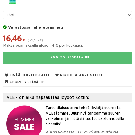
spalvelu
taloöljyt
 10
 System
ksiä & vastauksia
talovoiteet
he 1: Puhdistus
ito
tuotetta
Varastossa, lähetetään heti
he 2: Kirkastus
ien- ja Vartalonhoito
 verkkokaupasta
16,46
€
(
21,95
€
)
he 3: Kosteutus
teudenhoito
likiilto
t
Maksa osamaksulla alkaen 4 € per kuukausi.
rinta ja naamiot
lipuna
matics Elixir
o
LISÄÄ OSTOSKORIIN
distus
ltenrajausväri
yx
inkosuoja
rumit
makarvat
nique Happy
aihetta Miehille
LISÄÄ TOIVELISTALLE
KIRJOITA ARVOSTELU
mien/Huulten Hoito
KERRO YSTÄVÄLLE
miväri
nique Happy For Men
nhoito
kkisiveltmit
kastus
ALE - on aika napsauttaa löydöt kotiin!
kkivoide
teutus & Soujaus
Tartu tilaisuuteen tehdä löytöjä suuresta
ALEstamme. Juuri nyt tarjoamme suuren
tevoide
ranajo & Ihonpuhdistus
valikoiman jännittäviä tuotteita alennetuilla
justusvoide
hinnoilla!
Ale on voimassa 31.8.2026 asti mutta ole
kipuna