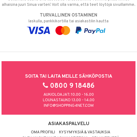
alhaisina juuri Sinua varten! Voit olla varma, että teet löytöjä sivuillamme.
TURVALLINEN OSTAMINEN
laskulla, pankkikortilla tai asiakastilin kautta
SOITA TAI LAITA MEILLE SÄHKÖPOSTIA
0800 9 18486
AUKIOLOAJAT: 10.00 - 16.00
LOUNASTAUKO 13.00 - 14.00
INFO@SHOPPING4NET.COM
ASIAKASPALVELU
OMA PROFIILI
KYSYMYKSIÄ & VASTAUKSIA