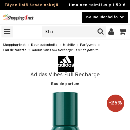
Täydellisiä kesävinkkejä
-
Ilmainen toimitus yli 50 €
Kauneudenhoito
ERKKEJÄ
Kauneudenhoito
M BRANDS
T
Piilolinssit
Shopping4net
»
Kauneudenhoito
»
Miehille
»
Parfyymit
»
Eau de toilette
»
Adidas Vibes Full Recharge - Eau de parfum
JAT
Luontaistuotteet
UOTTEITA
Apteekki
Adidas Vibes Full Recharge
Fitness
Eau de parfum
t
Koti & Sisustus
t Set
ito
t
Lelut, Lapsi & Vauva
-25%
jat / Kammat
inkotuotteet
stenlähtö
ito
Tuotemerkkejä
skuurit
koistuotteet
sväri
lakorut
inkotuotteet
iikka
mit
Kampanjat
stenlähtö
eruskettavat tuotteet
toaineet
vakorut
koistuotteet
t Set
er shave balm
mit