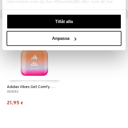
information som du har tillhandahållit eller som de har
samlat in när du har använt deras tjänster. Du godkänner
Vinkkejä sinulle
våra cookies vid fortsatt användande av vår webbplats.
Tillåt alla
Anpassa
Adidas Vibes Get Comfy - Eau de parfum
ADIDAS
21,95
€